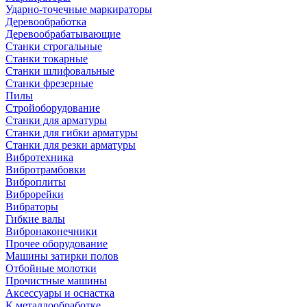
Ударно-точечные маркираторы
Деревообработка
Деревообрабатывающие
Станки строгальные
Станки токарные
Станки шлифовальные
Станки фрезерные
Пилы
Стройоборудование
Станки для арматуры
Станки для гибки арматуры
Станки для резки арматуры
Вибротехника
Вибротрамбовки
Виброплиты
Виброрейки
Вибраторы
Гибкие валы
Вибронаконечники
Прочее оборудование
Машины затирки полов
Отбойные молотки
Прочистные машины
Аксeccyapы и оснастка
К металлообработке