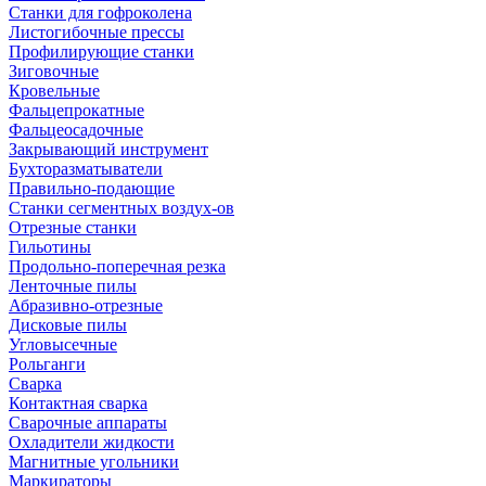
Станки для гофроколена
Листогибочные прессы
Профилирующие станки
Зиговочные
Кровельные
Фальцепрокатные
Фальцеосадочные
Закрывающий инструмент
Бухторазматыватели
Правильно-подающие
Станки сегментных воздух-ов
Отрезные станки
Гильотины
Продольно-поперечная резка
Ленточные пилы
Абразивно-отрезные
Дисковые пилы
Угловысечные
Рольганги
Сварка
Контактная сварка
Сварочные аппараты
Охладители жидкости
Магнитные угольники
Маркираторы