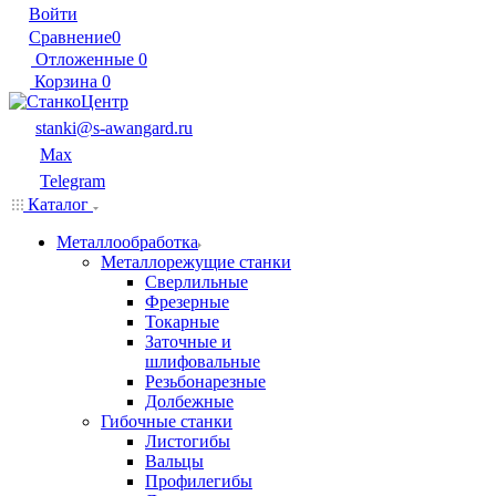
Войти
Сравнение
0
Отложенные
0
Корзина
0
stanki@s-awangard.ru
Max
Telegram
Каталог
Металлообработка
Металлорежущие станки
Сверлильные
Фрезерные
Токарные
Заточные и
шлифовальные
Резьбонарезные
Долбежные
Гибочные станки
Листогибы
Вальцы
Профилегибы