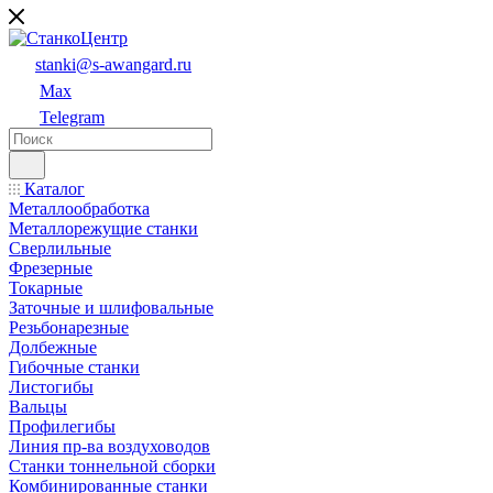
stanki@s-awangard.ru
Max
Telegram
Каталог
Металлообработка
Металлорежущие станки
Сверлильные
Фрезерные
Токарные
Заточные и шлифовальные
Резьбонарезные
Долбежные
Гибочные станки
Листогибы
Вальцы
Профилегибы
Линия пр-ва воздуховодов
Станки тоннельной сборки
Комбинированные станки