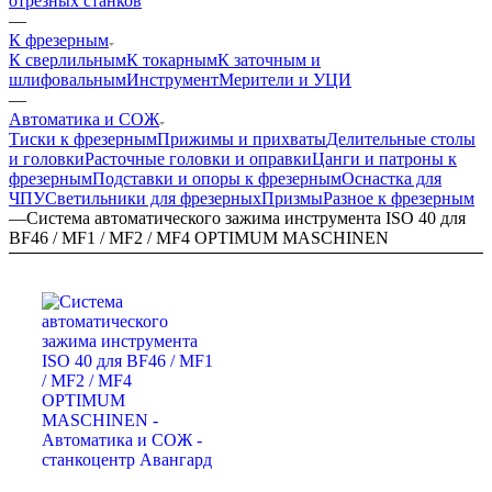
отрезных станков
—
К фрезерным
К сверлильным
К токарным
К заточным и
шлифовальным
Инструмент
Мерители и УЦИ
—
Автоматика и СОЖ
Тиски к фрезерным
Прижимы и прихваты
Делительные столы
и головки
Расточные головки и оправки
Цанги и патроны к
фрезерным
Подставки и опоры к фрезерным
Оснастка для
ЧПУ
Светильники для фрезерных
Призмы
Разное к фрезерным
—
Система автоматического зажима инструмента ISO 40 для
BF46 / MF1 / MF2 / MF4 OPTIMUM MASCHINEN