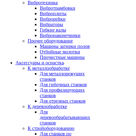
Вибротехника
Вибротрамбовки
Виброплиты
Виброрейки
Вибраторы
Гибкие валы
Вибронаконечники
Прочее оборудование
Машины затирки полов
Отбойные молотки
Прочистные машины
Аксeccyapы и оснастка
К металлообработке
Для металлорежущих
станков
Для гибочных станков
Для профилирующих
станков
Для отрезных станков
К деревообработке
Для
деревообрабатывающих
станков
К стройоборудованию
Для станков по