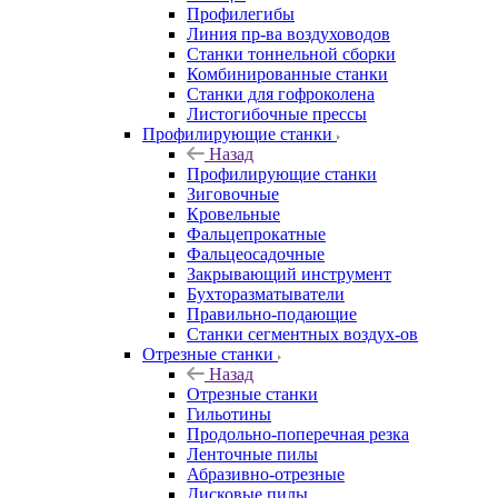
Профилегибы
Линия пр-ва воздуховодов
Станки тоннельной сборки
Комбинированные станки
Станки для гофроколена
Листогибочные прессы
Профилирующие станки
Назад
Профилирующие станки
Зиговочные
Кровельные
Фальцепрокатные
Фальцеосадочные
Закрывающий инструмент
Бухторазматыватели
Правильно-подающие
Станки сегментных воздух-ов
Отрезные станки
Назад
Отрезные станки
Гильотины
Продольно-поперечная резка
Ленточные пилы
Абразивно-отрезные
Дисковые пилы