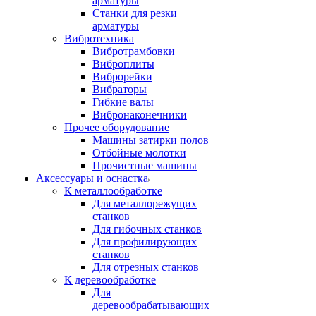
арматуры
Станки для резки
арматуры
Вибротехника
Вибротрамбовки
Виброплиты
Виброрейки
Вибраторы
Гибкие валы
Вибронаконечники
Прочее оборудование
Машины затирки полов
Отбойные молотки
Прочистные машины
Аксeccyapы и оснастка
К металлообработке
Для металлорежущих
станков
Для гибочных станков
Для профилирующих
станков
Для отрезных станков
К деревообработке
Для
деревообрабатывающих