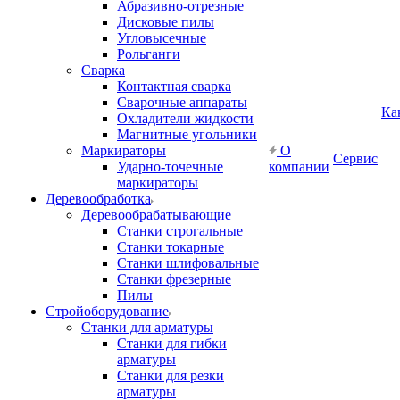
Абразивно-отрезные
Дисковые пилы
Угловысечные
Рольганги
Сварка
Контактная сварка
Сварочные аппараты
Ка
Охладители жидкости
Магнитные угольники
Маркираторы
О
Сервис
Ударно-точечные
компании
маркираторы
Деревообработка
Деревообрабатывающие
Станки строгальные
Станки токарные
Станки шлифовальные
Станки фрезерные
Пилы
Стройоборудование
Станки для арматуры
Станки для гибки
арматуры
Станки для резки
арматуры