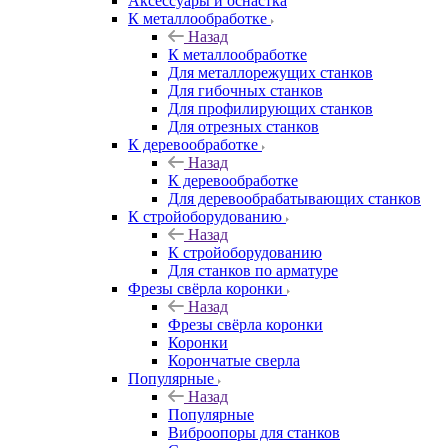
Аксeccyapы и оснастка
К металлообработке
Назад
К металлообработке
Для металлорежущих станков
Для гибочных станков
Для профилирующих станков
Для отрезных станков
К деревообработке
Назад
К деревообработке
Для деревообрабатывающих станков
К стройоборудованию
Назад
К стройоборудованию
Для станков по арматуре
Фрезы свёрла коронки
Назад
Фрезы свёрла коронки
Коронки
Корончатые сверла
Популярные
Назад
Популярные
Виброопоры для станков