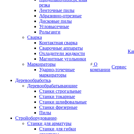
резка
Ленточные пилы
Абразивно-отрезные
Дисковые пилы
Угловысечные
Рольганги
Сварка
Контактная сварка
Сварочные аппараты
Ка
Охладители жидкости
Магнитные угольники
Маркираторы
О
Сервис
Ударно-точечные
компании
маркираторы
Деревообработка
Деревообрабатывающие
Станки строгальные
Станки токарные
Станки шлифовальные
Станки фрезерные
Пилы
Стройоборудование
Станки для арматуры
Станки для гибки