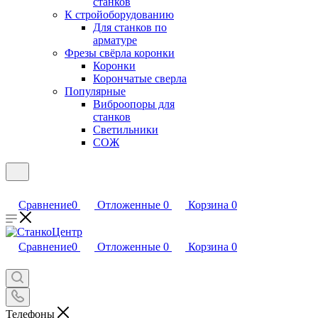
станков
К стройоборудованию
Для станков по
арматуре
Фрезы свёрла коронки
Коронки
Корончатые сверла
Популярные
Виброопоры для
станков
Светильники
СОЖ
Сравнение
0
Отложенные
0
Корзина
0
Сравнение
0
Отложенные
0
Корзина
0
Телефоны