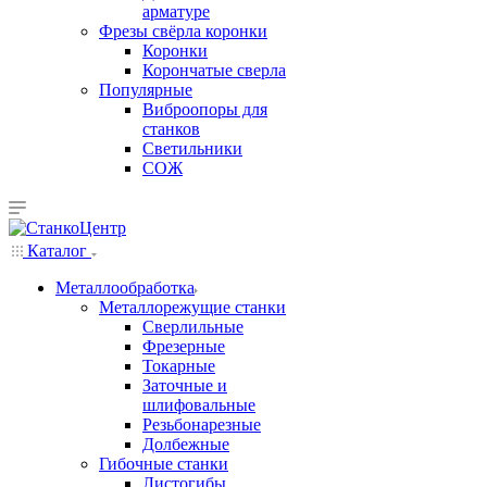
арматуре
Фрезы свёрла коронки
Коронки
Корончатые сверла
Популярные
Виброопоры для
станков
Светильники
СОЖ
Каталог
Металлообработка
Металлорежущие станки
Сверлильные
Фрезерные
Токарные
Заточные и
шлифовальные
Резьбонарезные
Долбежные
Гибочные станки
Листогибы