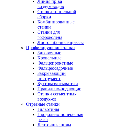
Линия пр-ва
воздуховодов
Станки тоннельной
сборки
Комбинированные
станки
Станки для
гофроколена
Листогибочные прессы
Профилирующие станки
Зиговочные
Кровельные
Фальцепрокатные
Фальцеосадочные
Закрывающий
инструмент
Бухторазматыватели
Правильно-подающие
Станки сегментных
воздух-ов
Отрезные станки
Гильотины
Продольно-поперечная
резка
Ленточные пилы