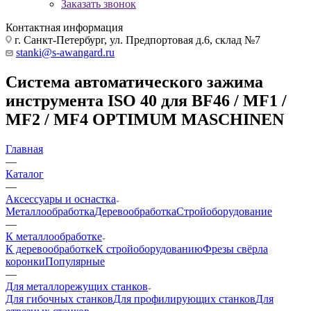
Заказать звонок
Контактная информация
г. Санкт-Петербург, ул. Предпортовая д.6, склад №7
stanki@s-awangard.ru
Система автоматического зажима
инструмента ISO 40 для BF46 / MF1 /
MF2 / MF4 OPTIMUM MASCHINEN
Главная
—
Каталог
—
Аксeccyapы и оснастка
Металлообработка
Деревообработка
Стройоборудование
—
К металлообработке
К деревообработке
К стройоборудованию
Фрезы свёрла
коронки
Популярные
—
Для металлорежущих станков
Для гибочных станков
Для профилирующих станков
Для