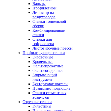
Вальцы
Профилегибы
Линия пр-ва
воздуховодов
Станки тоннельной
сборки
Комбинированные
станки
Станки для
гофроколена
Листогибочные прессы
Профилирующие станки
Зиговочные
Кровельные
Фальцепрокатные
Фальцеосадочные
Закрывающий
инструмент
Бухторазматыватели
Правильно-подающие
Станки сегментных
воздух-ов
Отрезные станки
Гильотины
Продольно-поперечная