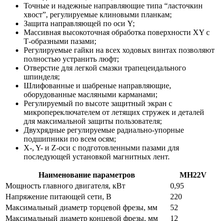
Точные и надежные направляющие типа “ласточкин
хвост”, регулируемые клиновыми планкам;
Защита направляющей по оси Y;
Массивная высокоточная обработка поверхности XY с
Т-образными пазами;
Регулируемые гайки на всех ходовых винтах позволяют
полностью устранить люфт;
Отверстие для легкой смазки трапецеидального
шпинделя;
Шлифованные и шабреные направляющие,
оборудованные масляными карманами;
Регулируемый по высоте защитный экран с
микропереключателем от летящих стружек и деталей
для максимальной защиты пользователя;
Двухрядные регулируемые радиально-упорные
подшипники по всем осям;
X-, Y- и Z-оси с подготовленными пазами для
последующей установкой магнитных лент.
Наименование параметров
MH22V
Мощность главного двигателя, кВт
0,95
Напряжение питающей сети, В
220
Максимальный диаметр торцевой фрезы, мм
52
Максимальный диаметр концевой фрезы, мм
12