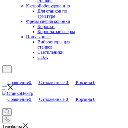
станков
К стройоборудованию
Для станков по
арматуре
Фрезы свёрла коронки
Коронки
Корончатые сверла
Популярные
Виброопоры для
станков
Светильники
СОЖ
Сравнение
0
Отложенные
0
Корзина
0
Сравнение
0
Отложенные
0
Корзина
0
Телефоны