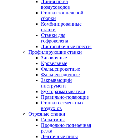
Линия пр-ва
воздуховодов
Станки тоннельной
сборки
Комбинированные
станки
Станки для
гофроколена
Листогибочные прессы
Профилирующие станки
Зиговочные
Кровельные
Фальцепрокатные
Фальцеосадочные
Закрывающий
инструмент
Бухторазматыватели
Правильно-подающие
Станки сегментных
воздух-ов
Отрезные станки
Гильотины
Продольно-поперечная
резка
Ленточные пилы