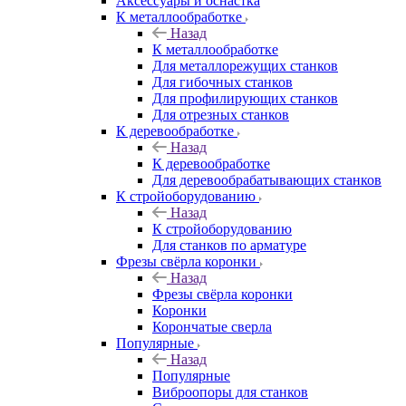
Аксeccyapы и оснастка
К металлообработке
Назад
К металлообработке
Для металлорежущих станков
Для гибочных станков
Для профилирующих станков
Для отрезных станков
К деревообработке
Назад
К деревообработке
Для деревообрабатывающих станков
К стройоборудованию
Назад
К стройоборудованию
Для станков по арматуре
Фрезы свёрла коронки
Назад
Фрезы свёрла коронки
Коронки
Корончатые сверла
Популярные
Назад
Популярные
Виброопоры для станков