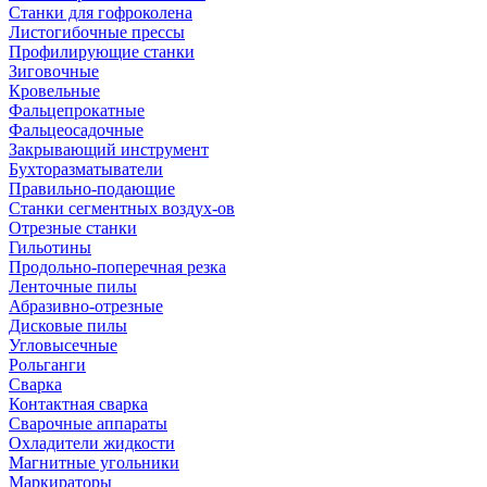
Станки для гофроколена
Листогибочные прессы
Профилирующие станки
Зиговочные
Кровельные
Фальцепрокатные
Фальцеосадочные
Закрывающий инструмент
Бухторазматыватели
Правильно-подающие
Станки сегментных воздух-ов
Отрезные станки
Гильотины
Продольно-поперечная резка
Ленточные пилы
Абразивно-отрезные
Дисковые пилы
Угловысечные
Рольганги
Сварка
Контактная сварка
Сварочные аппараты
Охладители жидкости
Магнитные угольники
Маркираторы