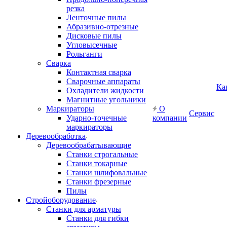
резка
Ленточные пилы
Абразивно-отрезные
Дисковые пилы
Угловысечные
Рольганги
Сварка
Контактная сварка
Сварочные аппараты
Ка
Охладители жидкости
Магнитные угольники
Маркираторы
О
Сервис
Ударно-точечные
компании
маркираторы
Деревообработка
Деревообрабатывающие
Станки строгальные
Станки токарные
Станки шлифовальные
Станки фрезерные
Пилы
Стройоборудование
Станки для арматуры
Станки для гибки