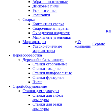
Абразивно-отрезные
Дисковые пилы
Угловысечные
Рольганги
Сварка
Контактная сварка
Сварочные аппараты
Ка
Охладители жидкости
Магнитные угольники
Маркираторы
О
Сервис
Ударно-точечные
компании
маркираторы
Деревообработка
Деревообрабатывающие
Станки строгальные
Станки токарные
Станки шлифовальные
Станки фрезерные
Пилы
Стройоборудование
Станки для арматуры
Станки для гибки
арматуры
Станки для резки
арматуры