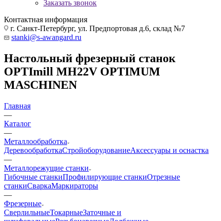
Заказать звонок
Контактная информация
г. Санкт-Петербург, ул. Предпортовая д.6, склад №7
stanki@s-awangard.ru
Настольный фрезерный станок
OPTImill MH22V OPTIMUM
MASCHINEN
Главная
—
Каталог
—
Металлообработка
Деревообработка
Стройоборудование
Аксeccyapы и оснастка
—
Металлорежущие станки
Гибочные станки
Профилирующие станки
Отрезные
станки
Сварка
Маркираторы
—
Фрезерные
Сверлильные
Токарные
Заточные и