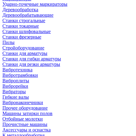
Ударно-точечные маркираторы
Деревообработка
Деревообрабатывающие
Станки строгальные
Станки токарные
Станки шлифовальные
Станки фрезерные
Пилы
Стройоборудование
Станки для арматуры
Станки для гибки арматуры
Станки для резки арматуры
Вибротехника
Вибротрамбовки
Виброплиты
Виброрейки
Вибраторы
Гибкие валы
Вибронаконечники
Прочее оборудование
Машины затирки полов
Отбойные молотки
Прочистные машины
Аксeccyapы и оснастка
К металлообработке