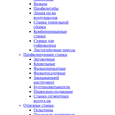
Вальцы
Профилегибы
Линия пр-ва
воздуховодов
Станки тоннельной
сборки
Комбинированные
станки
Станки для
гофроколена
Листогибочные прессы
Профилирующие станки
Зиговочные
Кровельные
Фальцепрокатные
Фальцеосадочные
Закрывающий
инструмент
Бухторазматыватели
Правильно-подающие
Станки сегментных
воздух-ов
Отрезные станки
Гильотины
Продольно-поперечная