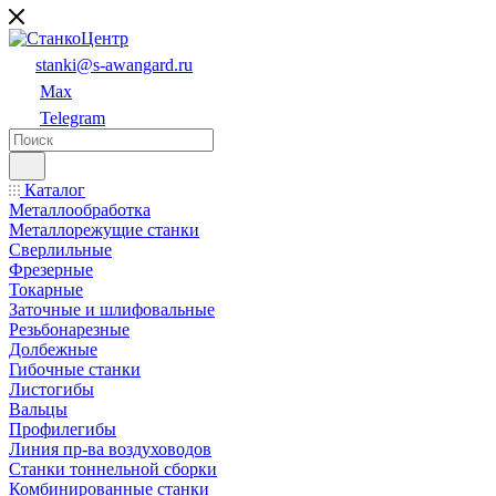
stanki@s-awangard.ru
Max
Telegram
Каталог
Металлообработка
Металлорежущие станки
Сверлильные
Фрезерные
Токарные
Заточные и шлифовальные
Резьбонарезные
Долбежные
Гибочные станки
Листогибы
Вальцы
Профилегибы
Линия пр-ва воздуховодов
Станки тоннельной сборки
Комбинированные станки