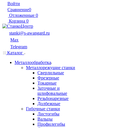
Войти
Сравнение
0
Отложенные
0
Корзина
0
stanki@s-awangard.ru
Max
Telegram
Каталог
Металлообработка
Металлорежущие станки
Сверлильные
Фрезерные
Токарные
Заточные и
шлифовальные
Резьбонарезные
Долбежные
Гибочные станки
Листогибы
Вальцы
Профилегибы