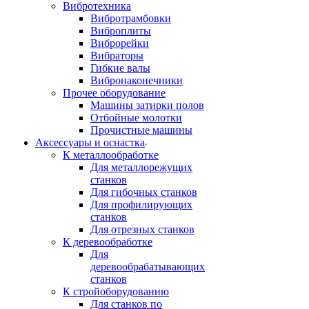
Вибротехника
Вибротрамбовки
Виброплиты
Виброрейки
Вибраторы
Гибкие валы
Вибронаконечники
Прочее оборудование
Машины затирки полов
Отбойные молотки
Прочистные машины
Аксeccyapы и оснастка
К металлообработке
Для металлорежущих
станков
Для гибочных станков
Для профилирующих
станков
Для отрезных станков
К деревообработке
Для
деревообрабатывающих
станков
К стройоборудованию
Для станков по