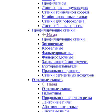
Профилегибы
Линия пр-ва воздуховодов
Станки тоннельной сборки
Комбинированные станки
Станки для гофроколена
Листогибочные прессы
Профилирующие станки
Назад
Профилирующие станки
Зиговочные
Кровельные
Фальцепрокатные
Фальцеосадочные
Закрывающий инструмент
Бухторазматыватели
Правильно-подающие
Станки сегментных воздух-ов
Отрезные станки
Назад
Отрезные станки
Гильотины
Продольно-поперечная резка
Ленточные пилы
Абразивно-отрезные
Дисковые пилы