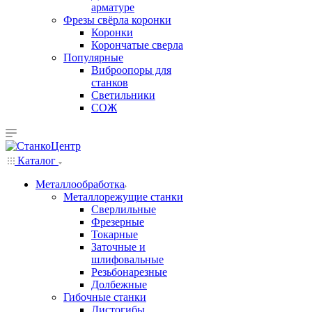
арматуре
Фрезы свёрла коронки
Коронки
Корончатые сверла
Популярные
Виброопоры для
станков
Светильники
СОЖ
Каталог
Металлообработка
Металлорежущие станки
Сверлильные
Фрезерные
Токарные
Заточные и
шлифовальные
Резьбонарезные
Долбежные
Гибочные станки
Листогибы