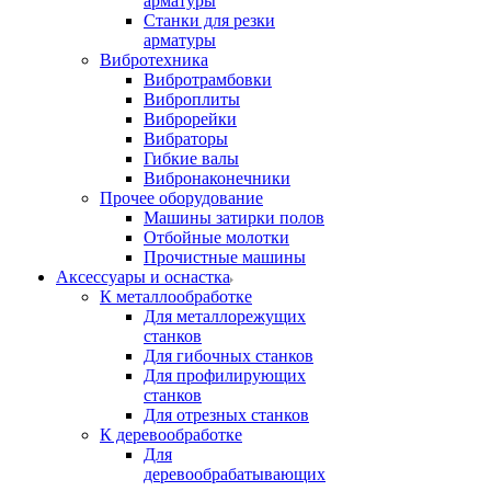
арматуры
Станки для резки
арматуры
Вибротехника
Вибротрамбовки
Виброплиты
Виброрейки
Вибраторы
Гибкие валы
Вибронаконечники
Прочее оборудование
Машины затирки полов
Отбойные молотки
Прочистные машины
Аксeccyapы и оснастка
К металлообработке
Для металлорежущих
станков
Для гибочных станков
Для профилирующих
станков
Для отрезных станков
К деревообработке
Для
деревообрабатывающих