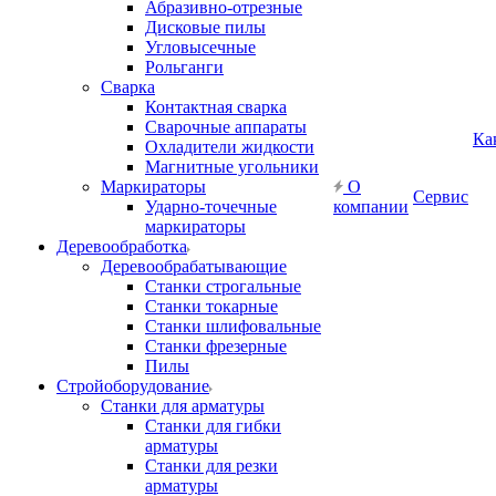
Абразивно-отрезные
Дисковые пилы
Угловысечные
Рольганги
Сварка
Контактная сварка
Сварочные аппараты
Ка
Охладители жидкости
Магнитные угольники
Маркираторы
О
Сервис
Ударно-точечные
компании
маркираторы
Деревообработка
Деревообрабатывающие
Станки строгальные
Станки токарные
Станки шлифовальные
Станки фрезерные
Пилы
Стройоборудование
Станки для арматуры
Станки для гибки
арматуры
Станки для резки
арматуры