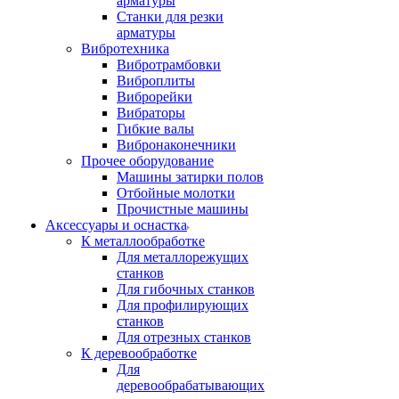
арматуры
Станки для резки
арматуры
Вибротехника
Вибротрамбовки
Виброплиты
Виброрейки
Вибраторы
Гибкие валы
Вибронаконечники
Прочее оборудование
Машины затирки полов
Отбойные молотки
Прочистные машины
Аксeccyapы и оснастка
К металлообработке
Для металлорежущих
станков
Для гибочных станков
Для профилирующих
станков
Для отрезных станков
К деревообработке
Для
деревообрабатывающих