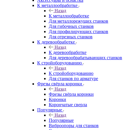
Аксeccyapы и оснастка
К металлообработке
Назад
К металлообработке
Для металлорежущих станков
Для гибочных станков
Для профилирующих станков
Для отрезных станков
К деревообработке
Назад
К деревообработке
Для деревообрабатывающих станков
К стройоборудованию
Назад
К стройоборудованию
Для станков по арматуре
Фрезы свёрла коронки
Назад
Фрезы свёрла коронки
Коронки
Корончатые сверла
Популярные
Назад
Популярные
Виброопоры для станков