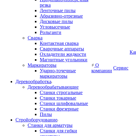
резка
Ленточные пилы
Абразивно-отрезные
Дисковые пилы
Угловысечные
Рольганги
Сварка
Контактная сварка
Сварочные аппараты
Ка
Охладители жидкости
Магнитные угольники
Маркираторы
О
Сервис
Ударно-точечные
компании
маркираторы
Деревообработка
Деревообрабатывающие
Станки строгальные
Станки токарные
Станки шлифовальные
Станки фрезерные
Пилы
Стройоборудование
Станки для арматуры
Станки для гибки