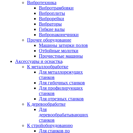
Вибротехника
Вибротрамбовки
Виброплиты
Виброрейки
Вибраторы
Гибкие валы
Вибронаконечники
Прочее оборудование
Машины затирки полов
Отбойные молотки
Прочистные машины
Аксeccyapы и оснастка
К металлообработке
Для металлорежущих
станков
Для гибочных станков
Для профилирующих
станков
Для отрезных станков
К деревообработке
Для
деревообрабатывающих
станков
К стройоборудованию
Для станков по