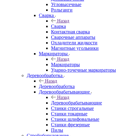
Угловысечные
Рольганги
Сварка
Назад
Сварка
Контактная сварка
Сварочные аппараты
Охладители жидкости
Магнитные угольники
Маркираторы
Назад
Маркираторы
Ударно-точечные маркираторы
Деревообработка
Назад
Деревообработка
Деревообрабатывающие
Назад
Деревообрабатывающие
Станки строгальные
Станки токарные
Станки шлифовальные
Станки фрезерные
Пилы
Стройоборудование