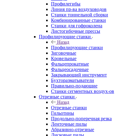
Профилегибы
Линия пр-ва воздуховодов
Станки тоннельной сборки
Комбинированные станки
Станки для гофроколена
Листогибочные прессы
Профилирующие станки
Назад
Профилирующие станки
Зиговочные
Кровельные
Фальцепрокатные
Фальцеосадочные
Закрывающий инструмент
Бухторазматыватели
Правильно-подающие
Станки сегментных воздух-ов
Отрезные станки
Назад
Отрезные станки
Гильотины
Продольно-поперечная резка
Ленточные пилы
Абразивно-отрезные
Дисковые пилы