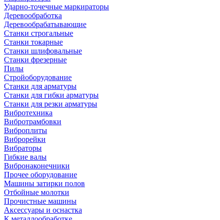
Ударно-точечные маркираторы
Деревообработка
Деревообрабатывающие
Станки строгальные
Станки токарные
Станки шлифовальные
Станки фрезерные
Пилы
Стройоборудование
Станки для арматуры
Станки для гибки арматуры
Станки для резки арматуры
Вибротехника
Вибротрамбовки
Виброплиты
Виброрейки
Вибраторы
Гибкие валы
Вибронаконечники
Прочее оборудование
Машины затирки полов
Отбойные молотки
Прочистные машины
Аксeccyapы и оснастка
К металлообработке