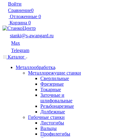
Войти
Сравнение
0
Отложенные
0
Корзина
0
stanki@s-awangard.ru
Max
Telegram
Каталог
Металлообработка
Металлорежущие станки
Сверлильные
Фрезерные
Токарные
Заточные и
шлифовальные
Резьбонарезные
Долбежные
Гибочные станки
Листогибы
Вальцы
Профилегибы