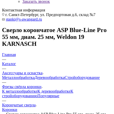
Заказать звонок
Контактная информация
г. Санкт-Петербург, ул. Предпортовая д.6, склад №7
stanki@s-awangard.ru
Сверло корончатое ASP Blue-Line Pro
55 мм, диам. 25 мм, Weldon 19
KARNASCH
Главная
—
Каталог
—
Аксeccyapы и оснастка
Металлообработка
Деревообработка
Стройоборудование
—
Фрезы свёрла коронки
К металлообработке
К деревообработке
К
стройоборудованию
Популярные
—
Корончатые сверла
Коронки