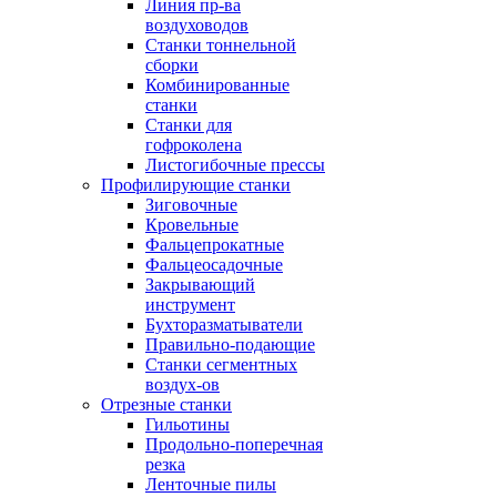
Линия пр-ва
воздуховодов
Станки тоннельной
сборки
Комбинированные
станки
Станки для
гофроколена
Листогибочные прессы
Профилирующие станки
Зиговочные
Кровельные
Фальцепрокатные
Фальцеосадочные
Закрывающий
инструмент
Бухторазматыватели
Правильно-подающие
Станки сегментных
воздух-ов
Отрезные станки
Гильотины
Продольно-поперечная
резка
Ленточные пилы