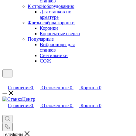
станков
К стройоборудованию
Для станков по
арматуре
Фрезы свёрла коронки
Коронки
Корончатые сверла
Популярные
Виброопоры для
станков
Светильники
СОЖ
Сравнение
0
Отложенные
0
Корзина
0
Сравнение
0
Отложенные
0
Корзина
0
Телефоны