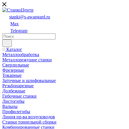
stanki@s-awangard.ru
Max
Telegram
Каталог
Металлообработка
Металлорежущие станки
Сверлильные
Фрезерные
Токарные
Заточные и шлифовальные
Резьбонарезные
Долбежные
Гибочные станки
Листогибы
Вальцы
Профилегибы
Линия пр-ва воздуховодов
Станки тоннельной сборки
Комбинированные станки