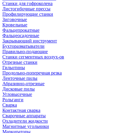
Станки для гофроколена
Листогибочные прессы
Профилирующие станки
Зиговочные
Кровельные
Фальцепрокатные
Фальцеосадочные
Закрывающий инструмент
Бухторазматыватели
Правильно-подающие
Станки сегментных воздух-ов
Отрезные станки
Гильотины
Продольно-поперечная резка
Ленточные пилы
Абразивно-отрезные
Дисковые пилы
Угловысечные
Рольганги
Сварка
Контактная сварка
Сварочные аппараты
Охладители жидкости
Магнитные угольники
Маркираторы