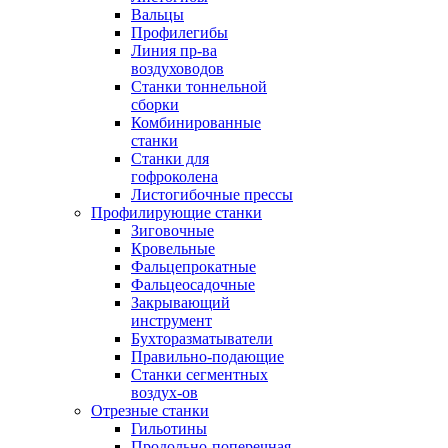
Вальцы
Профилегибы
Линия пр-ва
воздуховодов
Станки тоннельной
сборки
Комбинированные
станки
Станки для
гофроколена
Листогибочные прессы
Профилирующие станки
Зиговочные
Кровельные
Фальцепрокатные
Фальцеосадочные
Закрывающий
инструмент
Бухторазматыватели
Правильно-подающие
Станки сегментных
воздух-ов
Отрезные станки
Гильотины
Продольно-поперечная