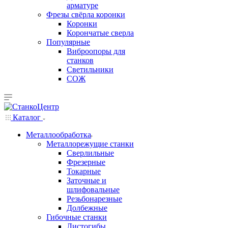
арматуре
Фрезы свёрла коронки
Коронки
Корончатые сверла
Популярные
Виброопоры для
станков
Светильники
СОЖ
Каталог
Металлообработка
Металлорежущие станки
Сверлильные
Фрезерные
Токарные
Заточные и
шлифовальные
Резьбонарезные
Долбежные
Гибочные станки
Листогибы