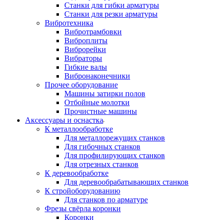
Станки для гибки арматуры
Станки для резки арматуры
Вибротехника
Вибротрамбовки
Виброплиты
Виброрейки
Вибраторы
Гибкие валы
Вибронаконечники
Прочее оборудование
Машины затирки полов
Отбойные молотки
Прочистные машины
Аксeccyapы и оснастка
К металлообработке
Для металлорежущих станков
Для гибочных станков
Для профилирующих станков
Для отрезных станков
К деревообработке
Для деревообрабатывающих станков
К стройоборудованию
Для станков по арматуре
Фрезы свёрла коронки
Коронки