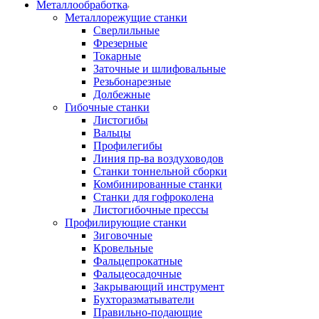
Металлообработка
Металлорежущие станки
Сверлильные
Фрезерные
Токарные
Заточные и шлифовальные
Резьбонарезные
Долбежные
Гибочные станки
Листогибы
Вальцы
Профилегибы
Линия пр-ва воздуховодов
Станки тоннельной сборки
Комбинированные станки
Станки для гофроколена
Листогибочные прессы
Профилирующие станки
Зиговочные
Кровельные
Фальцепрокатные
Фальцеосадочные
Закрывающий инструмент
Бухторазматыватели
Правильно-подающие