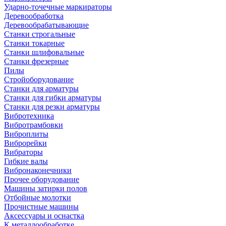
Ударно-точечные маркираторы
Деревообработка
Деревообрабатывающие
Станки строгальные
Станки токарные
Станки шлифовальные
Станки фрезерные
Пилы
Стройоборудование
Станки для арматуры
Станки для гибки арматуры
Станки для резки арматуры
Вибротехника
Вибротрамбовки
Виброплиты
Виброрейки
Вибраторы
Гибкие валы
Вибронаконечники
Прочее оборудование
Машины затирки полов
Отбойные молотки
Прочистные машины
Аксeccyapы и оснастка
К металлообработке