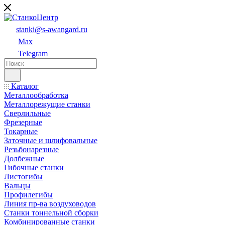
stanki@s-awangard.ru
Max
Telegram
Каталог
Металлообработка
Металлорежущие станки
Сверлильные
Фрезерные
Токарные
Заточные и шлифовальные
Резьбонарезные
Долбежные
Гибочные станки
Листогибы
Вальцы
Профилегибы
Линия пр-ва воздуховодов
Станки тоннельной сборки
Комбинированные станки