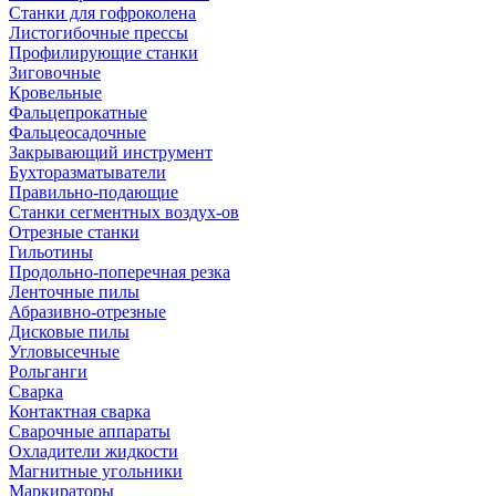
Станки для гофроколена
Листогибочные прессы
Профилирующие станки
Зиговочные
Кровельные
Фальцепрокатные
Фальцеосадочные
Закрывающий инструмент
Бухторазматыватели
Правильно-подающие
Станки сегментных воздух-ов
Отрезные станки
Гильотины
Продольно-поперечная резка
Ленточные пилы
Абразивно-отрезные
Дисковые пилы
Угловысечные
Рольганги
Сварка
Контактная сварка
Сварочные аппараты
Охладители жидкости
Магнитные угольники
Маркираторы