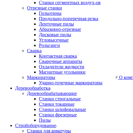
Станки сегментных воздух-ов
Отрезные станки
Гильотины
Продольно-поперечная резка
Ленточные пилы
Абразивно-отрезные
Дисковые пилы
Угловысечные
Рольганги
Сварка
Контактная сварка
Сварочные аппараты
Охладители жидкости
Магнитные угольники
Маркираторы
О ком
Ударно-точечные маркираторы
Деревообработка
Деревообрабатывающие
Станки строгальные
Станки токарные
Станки шлифовальные
Станки фрезерные
Пилы
Стройоборудование
Станки для арматуры