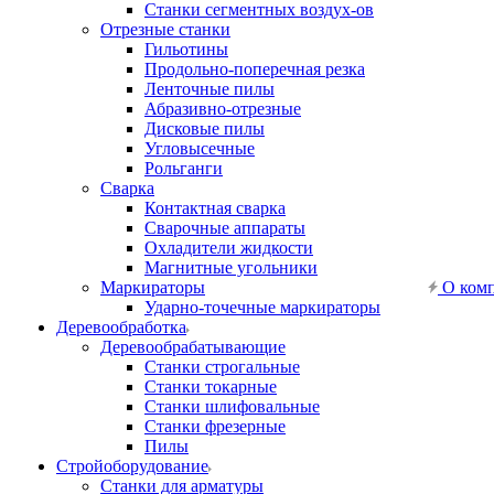
Станки сегментных воздух-ов
Отрезные станки
Гильотины
Продольно-поперечная резка
Ленточные пилы
Абразивно-отрезные
Дисковые пилы
Угловысечные
Рольганги
Сварка
Контактная сварка
Сварочные аппараты
Охладители жидкости
Магнитные угольники
Маркираторы
О ком
Ударно-точечные маркираторы
Деревообработка
Деревообрабатывающие
Станки строгальные
Станки токарные
Станки шлифовальные
Станки фрезерные
Пилы
Стройоборудование
Станки для арматуры