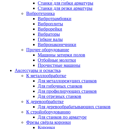
Станки для гибки арматуры
Станки для резки арматуры
Вибротехника
Вибротрамбовки
Виброплиты
Виброрейки
Вибраторы
Гибкие валы
Вибронаконечники
Прочее оборудование
Машины затирки полов
Отбойные молотки
Прочистные машины
Аксeccyapы и оснастка
К металлообработке
Для металлорежущих станков
Для гибочных станков
Для профилирующих станков
Для отрезных станков
К деревообработке
Для деревообрабатывающих станков
К стройоборудованию
Для станков по арматуре
Фрезы свёрла коронки
Коронки