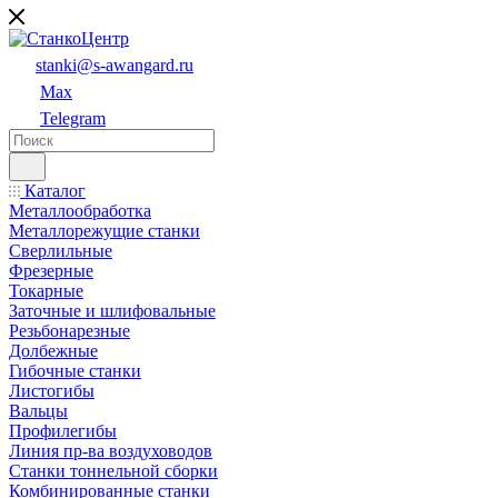
stanki@s-awangard.ru
Max
Telegram
Каталог
Металлообработка
Металлорежущие станки
Сверлильные
Фрезерные
Токарные
Заточные и шлифовальные
Резьбонарезные
Долбежные
Гибочные станки
Листогибы
Вальцы
Профилегибы
Линия пр-ва воздуховодов
Станки тоннельной сборки
Комбинированные станки