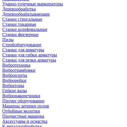
Ударно-точечные маркираторы
Деревообработка
Деревообрабатывающие
Станки строгальные
Станки токарные
Станки шлифовальные
Станки фрезерные
Пилы
Стройоборудование
Станки для арматуры
Станки для гибки арматуры
Станки для резки арматуры
Вибротехника
Вибротрамбовки
Виброплиты
Виброрейки
Вибраторы
Гибкие валы
Вибронаконечники
Прочее оборудование
Машины затирки полов
Отбойные молотки
Прочистные машины
Аксeccyapы и оснастка
К металлообработке