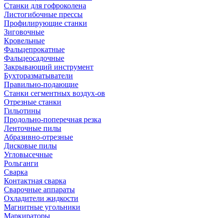
Станки для гофроколена
Листогибочные прессы
Профилирующие станки
Зиговочные
Кровельные
Фальцепрокатные
Фальцеосадочные
Закрывающий инструмент
Бухторазматыватели
Правильно-подающие
Станки сегментных воздух-ов
Отрезные станки
Гильотины
Продольно-поперечная резка
Ленточные пилы
Абразивно-отрезные
Дисковые пилы
Угловысечные
Рольганги
Сварка
Контактная сварка
Сварочные аппараты
Охладители жидкости
Магнитные угольники
Маркираторы