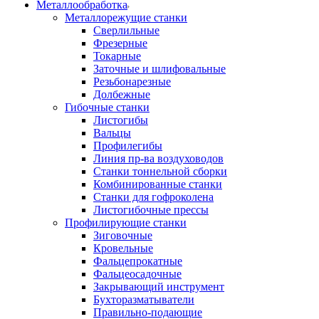
Металлообработка
Металлорежущие станки
Сверлильные
Фрезерные
Токарные
Заточные и шлифовальные
Резьбонарезные
Долбежные
Гибочные станки
Листогибы
Вальцы
Профилегибы
Линия пр-ва воздуховодов
Станки тоннельной сборки
Комбинированные станки
Станки для гофроколена
Листогибочные прессы
Профилирующие станки
Зиговочные
Кровельные
Фальцепрокатные
Фальцеосадочные
Закрывающий инструмент
Бухторазматыватели
Правильно-подающие