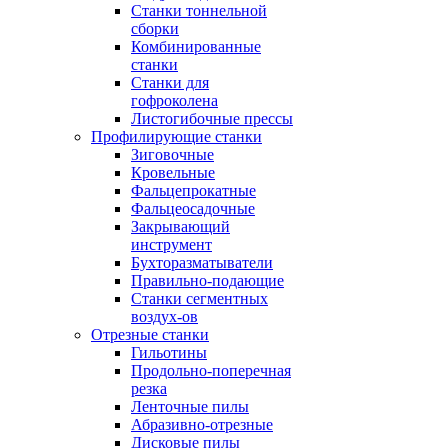
Станки тоннельной
сборки
Комбинированные
станки
Станки для
гофроколена
Листогибочные прессы
Профилирующие станки
Зиговочные
Кровельные
Фальцепрокатные
Фальцеосадочные
Закрывающий
инструмент
Бухторазматыватели
Правильно-подающие
Станки сегментных
воздух-ов
Отрезные станки
Гильотины
Продольно-поперечная
резка
Ленточные пилы
Абразивно-отрезные
Дисковые пилы