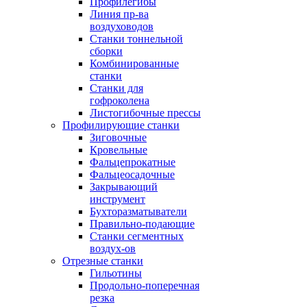
Профилегибы
Линия пр-ва
воздуховодов
Станки тоннельной
сборки
Комбинированные
станки
Станки для
гофроколена
Листогибочные прессы
Профилирующие станки
Зиговочные
Кровельные
Фальцепрокатные
Фальцеосадочные
Закрывающий
инструмент
Бухторазматыватели
Правильно-подающие
Станки сегментных
воздух-ов
Отрезные станки
Гильотины
Продольно-поперечная
резка