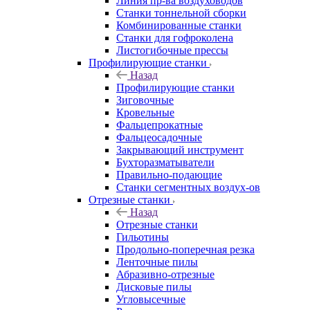
Линия пр-ва воздуховодов
Станки тоннельной сборки
Комбинированные станки
Станки для гофроколена
Листогибочные прессы
Профилирующие станки
Назад
Профилирующие станки
Зиговочные
Кровельные
Фальцепрокатные
Фальцеосадочные
Закрывающий инструмент
Бухторазматыватели
Правильно-подающие
Станки сегментных воздух-ов
Отрезные станки
Назад
Отрезные станки
Гильотины
Продольно-поперечная резка
Ленточные пилы
Абразивно-отрезные
Дисковые пилы
Угловысечные