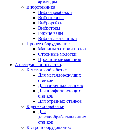
арматуры
Вибротехника
Вибротрамбовки
Виброплиты
Виброрейки
Вибраторы
Гибкие валы
Вибронаконечники
Прочее оборудование
Машины затирки полов
Отбойные молотки
Прочистные машины
Аксeccyapы и оснастка
К металлообработке
Для металлорежущих
станков
Для гибочных станков
Для профилирующих
станков
Для отрезных станков
К деревообработке
Для
деревообрабатывающих
станков
К стройоборудованию