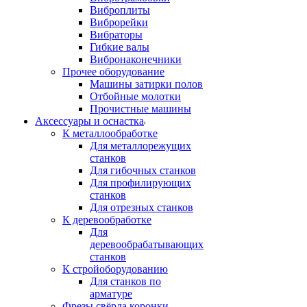
Виброплиты
Виброрейки
Вибраторы
Гибкие валы
Вибронаконечники
Прочее оборудование
Машины затирки полов
Отбойные молотки
Прочистные машины
Аксeccyapы и оснастка
К металлообработке
Для металлорежущих
станков
Для гибочных станков
Для профилирующих
станков
Для отрезных станков
К деревообработке
Для
деревообрабатывающих
станков
К стройоборудованию
Для станков по
арматуре
Фрезы свёрла коронки