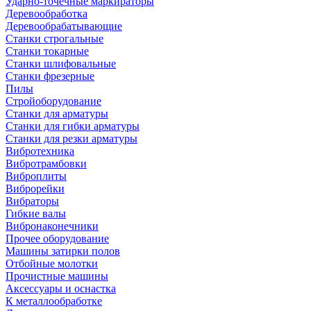
Ударно-точечные маркираторы
Деревообработка
Деревообрабатывающие
Станки строгальные
Станки токарные
Станки шлифовальные
Станки фрезерные
Пилы
Стройоборудование
Станки для арматуры
Станки для гибки арматуры
Станки для резки арматуры
Вибротехника
Вибротрамбовки
Виброплиты
Виброрейки
Вибраторы
Гибкие валы
Вибронаконечники
Прочее оборудование
Машины затирки полов
Отбойные молотки
Прочистные машины
Аксeccyapы и оснастка
К металлообработке