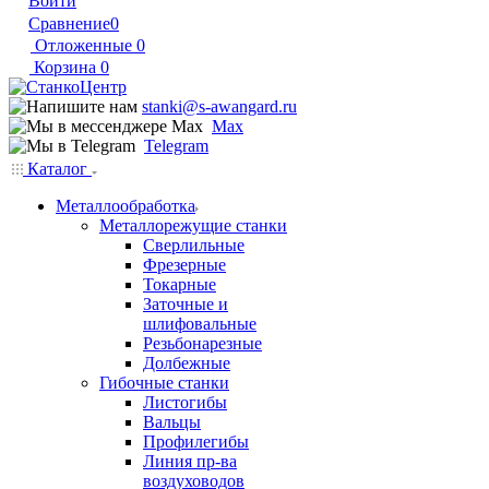
Войти
Сравнение
0
Отложенные
0
Корзина
0
stanki@s-awangard.ru
Max
Telegram
Каталог
Металлообработка
Металлорежущие станки
Сверлильные
Фрезерные
Токарные
Заточные и
шлифовальные
Резьбонарезные
Долбежные
Гибочные станки
Листогибы
Вальцы
Профилегибы
Линия пр-ва
воздуховодов