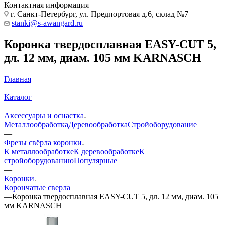
Контактная информация
г. Санкт-Петербург, ул. Предпортовая д.6, склад №7
stanki@s-awangard.ru
Коронка твердосплавная EASY-CUT 5,
дл. 12 мм, диам. 105 мм KARNASCH
Главная
—
Каталог
—
Аксeccyapы и оснастка
Металлообработка
Деревообработка
Стройоборудование
—
Фрезы свёрла коронки
К металлообработке
К деревообработке
К
стройоборудованию
Популярные
—
Коронки
Корончатые сверла
—
Коронка твердосплавная EASY-CUT 5, дл. 12 мм, диам. 105
мм KARNASCH