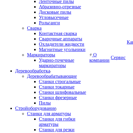
Ленточные пилы
Абразивно-отрезные
Дисковые пилы
Угловысечные
Рольганги
Сварка
Контактная сварка
Сварочные аппараты
Ка
Охладители жидкости
Магнитные угольники
Маркираторы
О
Сервис
Ударно-точечные
компании
маркираторы
Деревообработка
Деревообрабатывающие
Станки строгальные
Станки токарные
Станки шлифовальные
Станки фрезерные
Пилы
Стройоборудование
Станки для арматуры
Станки для гибки
арматуры
Станки для резки