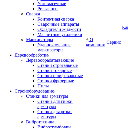
Угловысечные
Рольганги
Сварка
Контактная сварка
Сварочные аппараты
Ка
Охладители жидкости
Магнитные угольники
Маркираторы
О
Сервис
Ударно-точечные
компании
маркираторы
Деревообработка
Деревообрабатывающие
Станки строгальные
Станки токарные
Станки шлифовальные
Станки фрезерные
Пилы
Стройоборудование
Станки для арматуры
Станки для гибки
арматуры
Станки для резки
арматуры
Вибротехника
Вибротрамбовки