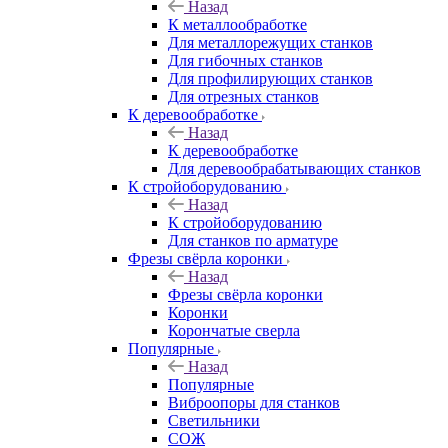
Назад
К металлообработке
Для металлорежущих станков
Для гибочных станков
Для профилирующих станков
Для отрезных станков
К деревообработке
Назад
К деревообработке
Для деревообрабатывающих станков
К стройоборудованию
Назад
К стройоборудованию
Для станков по арматуре
Фрезы свёрла коронки
Назад
Фрезы свёрла коронки
Коронки
Корончатые сверла
Популярные
Назад
Популярные
Виброопоры для станков
Светильники
СОЖ