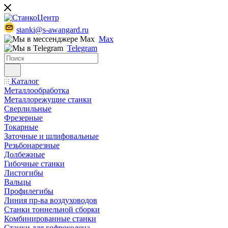
stanki@s-awangard.ru
Max
Telegram
Каталог
Металлообработка
Металлорежущие станки
Сверлильные
Фрезерные
Токарные
Заточные и шлифовальные
Резьбонарезные
Долбежные
Гибочные станки
Листогибы
Вальцы
Профилегибы
Линия пр-ва воздуховодов
Станки тоннельной сборки
Комбинированные станки
Станки для гофроколена