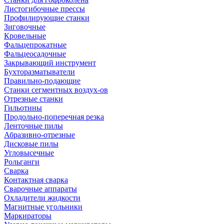
Листогибочные прессы
Профилирующие станки
Зиговочные
Кровельные
Фальцепрокатные
Фальцеосадочные
Закрывающий инструмент
Бухторазматыватели
Правильно-подающие
Станки сегментных воздух-ов
Отрезные станки
Гильотины
Продольно-поперечная резка
Ленточные пилы
Абразивно-отрезные
Дисковые пилы
Угловысечные
Рольганги
Сварка
Контактная сварка
Сварочные аппараты
Охладители жидкости
Магнитные угольники
Маркираторы