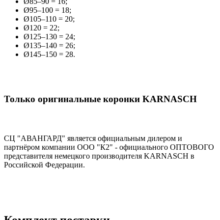
Ø85–90 = 16;
Ø95–100 = 18;
Ø105–110 = 20;
Ø120 = 22;
Ø125–130 = 24;
Ø135–140 = 26;
Ø145–150 = 28.
Только оригинальные коронки KARNASCH
СЦ "АВАНГАРД" является официальным дилером и
партнёром компании OOO "К2" - официального ОПТОВОГО
представителя немецкого производителя KARNASCH в
Российской Федерации.
Комплект поставки