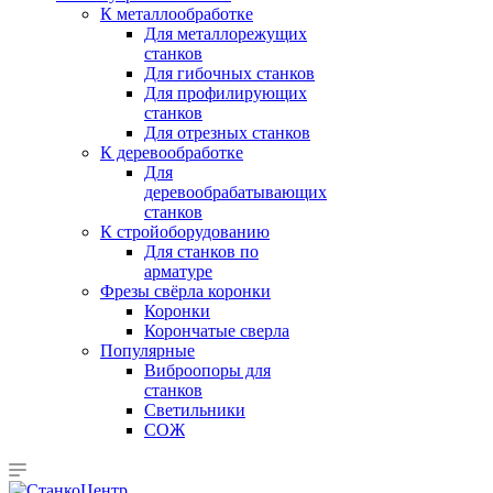
К металлообработке
Для металлорежущих
станков
Для гибочных станков
Для профилирующих
станков
Для отрезных станков
К деревообработке
Для
деревообрабатывающих
станков
К стройоборудованию
Для станков по
арматуре
Фрезы свёрла коронки
Коронки
Корончатые сверла
Популярные
Виброопоры для
станков
Светильники
СОЖ