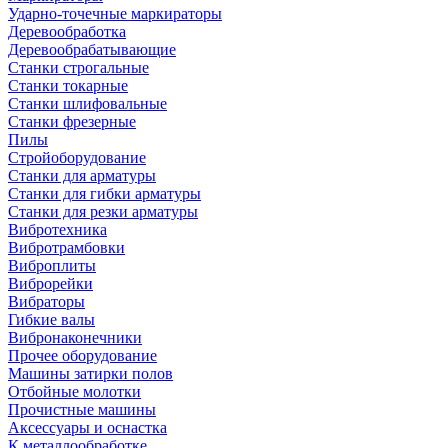
Ударно-точечные маркираторы
Деревообработка
Деревообрабатывающие
Станки строгальные
Станки токарные
Станки шлифовальные
Станки фрезерные
Пилы
Стройоборудование
Станки для арматуры
Станки для гибки арматуры
Станки для резки арматуры
Вибротехника
Вибротрамбовки
Виброплиты
Виброрейки
Вибраторы
Гибкие валы
Вибронаконечники
Прочее оборудование
Машины затирки полов
Отбойные молотки
Прочистные машины
Аксeccyapы и оснастка
К металлообработке