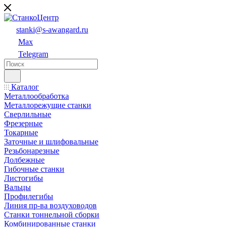
stanki@s-awangard.ru
Max
Telegram
Каталог
Металлообработка
Металлорежущие станки
Сверлильные
Фрезерные
Токарные
Заточные и шлифовальные
Резьбонарезные
Долбежные
Гибочные станки
Листогибы
Вальцы
Профилегибы
Линия пр-ва воздуховодов
Станки тоннельной сборки
Комбинированные станки