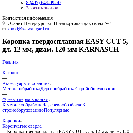
8 (495) 649-09-50
Заказать звонок
Контактная информация
г. Санкт-Петербург, ул. Предпортовая д.6, склад №7
stanki@s-awangard.ru
Коронка твердосплавная EASY-CUT 5,
дл. 12 мм, диам. 120 мм KARNASCH
Главная
—
Каталог
—
Аксeccyapы и оснастка
Металлообработка
Деревообработка
Стройоборудование
—
Фрезы свёрла коронки
К металлообработке
К деревообработке
К
стройоборудованию
Популярные
—
Коронки
Корончатые сверла
—
Коронка твердосплавная EASY-CUT 5, дл. 12 мм, диам. 120