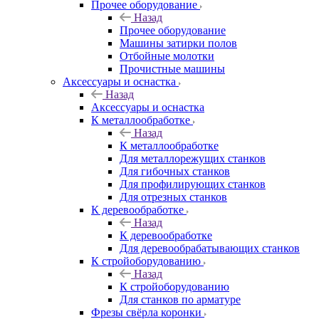
Прочее оборудование
Назад
Прочее оборудование
Машины затирки полов
Отбойные молотки
Прочистные машины
Аксeccyapы и оснастка
Назад
Аксeccyapы и оснастка
К металлообработке
Назад
К металлообработке
Для металлорежущих станков
Для гибочных станков
Для профилирующих станков
Для отрезных станков
К деревообработке
Назад
К деревообработке
Для деревообрабатывающих станков
К стройоборудованию
Назад
К стройоборудованию
Для станков по арматуре
Фрезы свёрла коронки