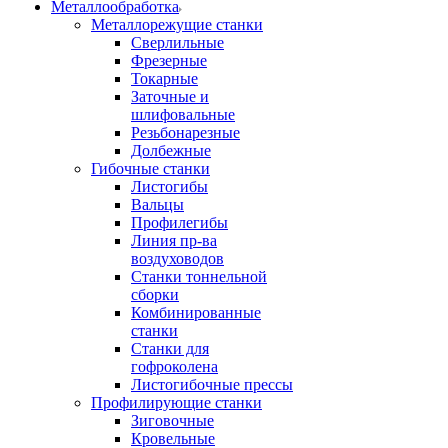
Металлообработка
Металлорежущие станки
Сверлильные
Фрезерные
Токарные
Заточные и
шлифовальные
Резьбонарезные
Долбежные
Гибочные станки
Листогибы
Вальцы
Профилегибы
Линия пр-ва
воздуховодов
Станки тоннельной
сборки
Комбинированные
станки
Станки для
гофроколена
Листогибочные прессы
Профилирующие станки
Зиговочные
Кровельные