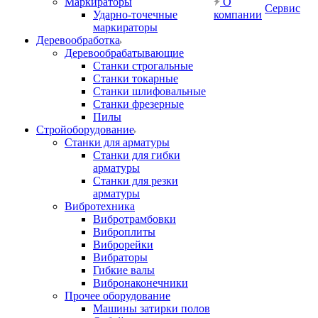
Маркираторы
О
Сервис
Ударно-точечные
компании
маркираторы
Деревообработка
Деревообрабатывающие
Станки строгальные
Станки токарные
Станки шлифовальные
Станки фрезерные
Пилы
Стройоборудование
Станки для арматуры
Станки для гибки
арматуры
Станки для резки
арматуры
Вибротехника
Вибротрамбовки
Виброплиты
Виброрейки
Вибраторы
Гибкие валы
Вибронаконечники
Прочее оборудование
Машины затирки полов