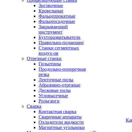
Профилирующие станки
Зиговочные
Кровельные
Фальцепрокатные
Фальцеосадочные
Закрывающий
инструмент
Бухторазматыватели
Правильно-подающие
Станки сегментных
воздух-ов
Отрезные станки
Гильотины
Продольно-поперечная
резка
Ленточные пилы
Абразивно-отрезные
Дисковые пилы
Угловысечные
Рольганги
Сварка
Контактная сварка
Сварочные аппараты
Ка
Охладители жидкости
Магнитные угольники