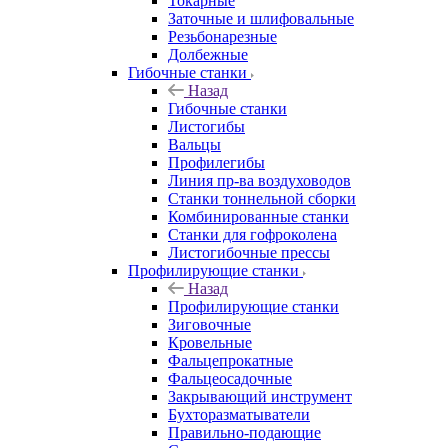
Токарные
Заточные и шлифовальные
Резьбонарезные
Долбежные
Гибочные станки
Назад
Гибочные станки
Листогибы
Вальцы
Профилегибы
Линия пр-ва воздуховодов
Станки тоннельной сборки
Комбинированные станки
Станки для гофроколена
Листогибочные прессы
Профилирующие станки
Назад
Профилирующие станки
Зиговочные
Кровельные
Фальцепрокатные
Фальцеосадочные
Закрывающий инструмент
Бухторазматыватели
Правильно-подающие