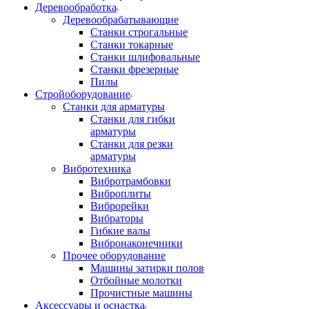
Деревообработка
Деревообрабатывающие
Станки строгальные
Станки токарные
Станки шлифовальные
Станки фрезерные
Пилы
Стройоборудование
Станки для арматуры
Станки для гибки
арматуры
Станки для резки
арматуры
Вибротехника
Вибротрамбовки
Виброплиты
Виброрейки
Вибраторы
Гибкие валы
Вибронаконечники
Прочее оборудование
Машины затирки полов
Отбойные молотки
Прочистные машины
Аксeccyapы и оснастка