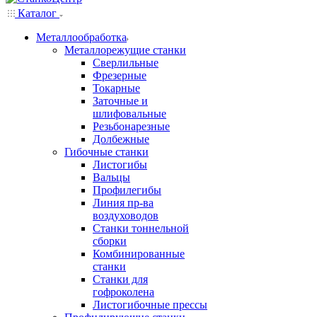
Каталог
Металлообработка
Металлорежущие станки
Сверлильные
Фрезерные
Токарные
Заточные и
шлифовальные
Резьбонарезные
Долбежные
Гибочные станки
Листогибы
Вальцы
Профилегибы
Линия пр-ва
воздуховодов
Станки тоннельной
сборки
Комбинированные
станки
Станки для
гофроколена
Листогибочные прессы