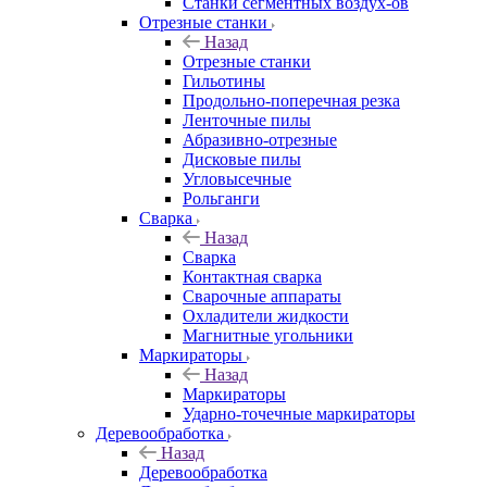
Станки сегментных воздух-ов
Отрезные станки
Назад
Отрезные станки
Гильотины
Продольно-поперечная резка
Ленточные пилы
Абразивно-отрезные
Дисковые пилы
Угловысечные
Рольганги
Сварка
Назад
Сварка
Контактная сварка
Сварочные аппараты
Охладители жидкости
Магнитные угольники
Маркираторы
Назад
Маркираторы
Ударно-точечные маркираторы
Деревообработка
Назад
Деревообработка