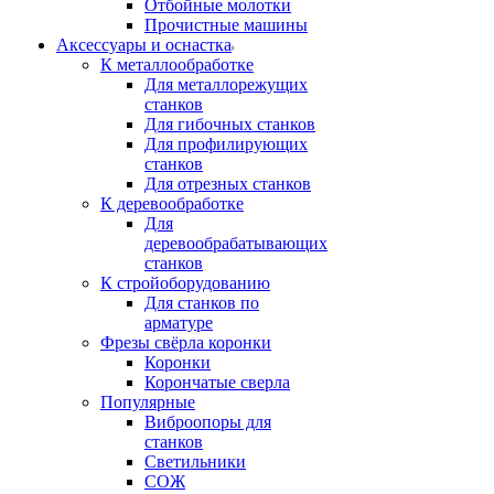
Отбойные молотки
Прочистные машины
Аксeccyapы и оснастка
К металлообработке
Для металлорежущих
станков
Для гибочных станков
Для профилирующих
станков
Для отрезных станков
К деревообработке
Для
деревообрабатывающих
станков
К стройоборудованию
Для станков по
арматуре
Фрезы свёрла коронки
Коронки
Корончатые сверла
Популярные
Виброопоры для
станков
Светильники
СОЖ