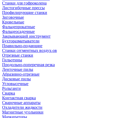
Станки для гофроколена
Листогибочные прессы
Профилирующие станки
Зиговочные
Кровельные
Фальцепрокатные
Фальцеосадочные
Закрывающий инструмент
Бухторазматыватели
Правильно-подающие
Станки сегментных воздух-ов
Отрезные станки
Гильотины
Продольно-поперечная резка
Ленточные пилы
Абразивно-отрезные
Дисковые пилы
Угловысечные
Рольганги
Сварка
Контактная сварка
Сварочные аппараты
Охладители жидкости
Магнитные угольники
Маркираторы