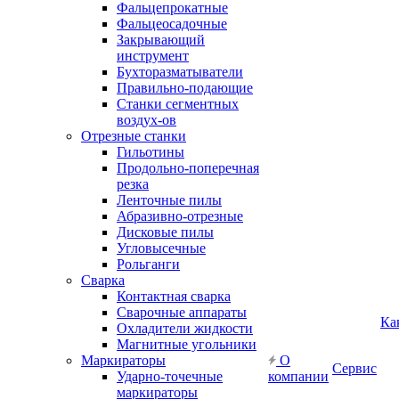
Фальцепрокатные
Фальцеосадочные
Закрывающий
инструмент
Бухторазматыватели
Правильно-подающие
Станки сегментных
воздух-ов
Отрезные станки
Гильотины
Продольно-поперечная
резка
Ленточные пилы
Абразивно-отрезные
Дисковые пилы
Угловысечные
Рольганги
Сварка
Контактная сварка
Сварочные аппараты
Ка
Охладители жидкости
Магнитные угольники
Маркираторы
О
Сервис
Ударно-точечные
компании
маркираторы