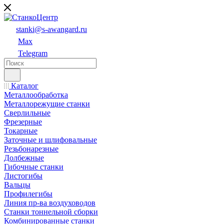
stanki@s-awangard.ru
Max
Telegram
Каталог
Металлообработка
Металлорежущие станки
Сверлильные
Фрезерные
Токарные
Заточные и шлифовальные
Резьбонарезные
Долбежные
Гибочные станки
Листогибы
Вальцы
Профилегибы
Линия пр-ва воздуховодов
Станки тоннельной сборки
Комбинированные станки