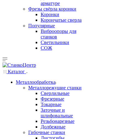
арматуре
Фрезы свёрла коронки
Коронки
Корончатые сверла
Популярные
Виброопоры для
станков
Светильники
СОЖ
Каталог
Металлообработка
Металлорежущие станки
Сверлильные
Фрезерные
Токарные
Заточные и
шлифовальные
Резьбонарезные
Долбежные
Гибочные станки
Листогибы