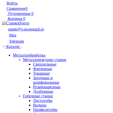
Войти
Сравнение
0
Отложенные
0
Корзина
0
stanki@s-awangard.ru
Max
Telegram
Каталог
Металлообработка
Металлорежущие станки
Сверлильные
Фрезерные
Токарные
Заточные и
шлифовальные
Резьбонарезные
Долбежные
Гибочные станки
Листогибы
Вальцы
Профилегибы