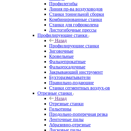
Профилегибы
Линия пр-ва воздуховодов
Станки тоннельной сборки
Комбинированные станки
Станки для гофроколена
Листогибочные прессы
Профилирующие станки
Назад
Профилирующие станки
Зиговочные
Кровельные
Фальцепрокатные
Фальцеосадочные
Закрывающий инструмент
Бухторазматыватели
Правильно-подающие
Станки сегментных воздух-ов
Отрезные станки
Назад
Отрезные станки
Гильотины
Продольно-поперечная резка
Ленточные пилы
Абразивно-отрезные
Дисковые пилы