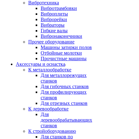
Вибротехника
Вибротрамбовки
Виброплиты
Виброрейки
Вибраторы
Гибкие валы
Вибронаконечники
Прочее оборудование
Машины затирки полов
Отбойные молотки
Прочистные машины
Аксeccyapы и оснастка
К металлообработке
Для металлорежущих
станков
Для гибочных станков
Для профилирующих
станков
Для отрезных станков
К деревообработке
Для
деревообрабатывающих
станков
К стройоборудованию
Для станков по