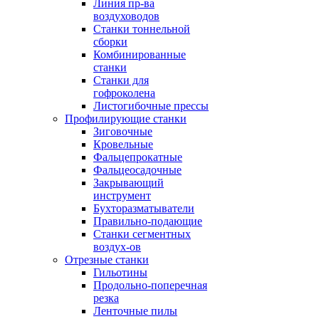
Линия пр-ва
воздуховодов
Станки тоннельной
сборки
Комбинированные
станки
Станки для
гофроколена
Листогибочные прессы
Профилирующие станки
Зиговочные
Кровельные
Фальцепрокатные
Фальцеосадочные
Закрывающий
инструмент
Бухторазматыватели
Правильно-подающие
Станки сегментных
воздух-ов
Отрезные станки
Гильотины
Продольно-поперечная
резка
Ленточные пилы