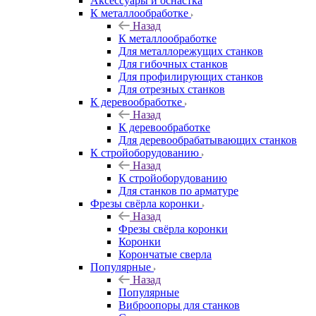
Аксeccyapы и оснастка
К металлообработке
Назад
К металлообработке
Для металлорежущих станков
Для гибочных станков
Для профилирующих станков
Для отрезных станков
К деревообработке
Назад
К деревообработке
Для деревообрабатывающих станков
К стройоборудованию
Назад
К стройоборудованию
Для станков по арматуре
Фрезы свёрла коронки
Назад
Фрезы свёрла коронки
Коронки
Корончатые сверла
Популярные
Назад
Популярные
Виброопоры для станков