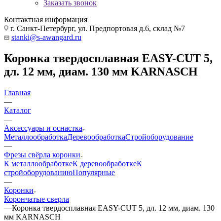
Заказать звонок
Контактная информация
г. Санкт-Петербург, ул. Предпортовая д.6, склад №7
stanki@s-awangard.ru
Коронка твердосплавная EASY-CUT 5,
дл. 12 мм, диам. 130 мм KARNASCH
Главная
—
Каталог
—
Аксeccyapы и оснастка
Металлообработка
Деревообработка
Стройоборудование
—
Фрезы свёрла коронки
К металлообработке
К деревообработке
К
стройоборудованию
Популярные
—
Коронки
Корончатые сверла
—
Коронка твердосплавная EASY-CUT 5, дл. 12 мм, диам. 130
мм KARNASCH