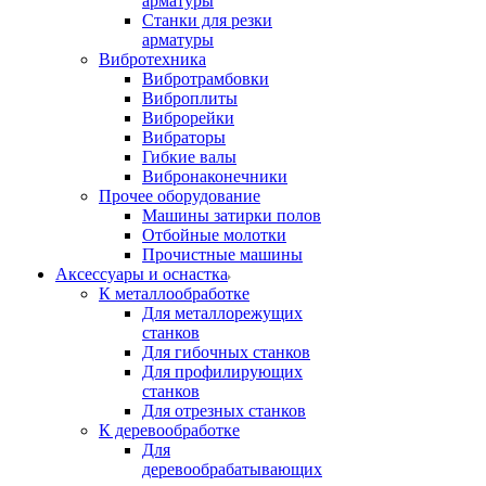
арматуры
Станки для резки
арматуры
Вибротехника
Вибротрамбовки
Виброплиты
Виброрейки
Вибраторы
Гибкие валы
Вибронаконечники
Прочее оборудование
Машины затирки полов
Отбойные молотки
Прочистные машины
Аксeccyapы и оснастка
К металлообработке
Для металлорежущих
станков
Для гибочных станков
Для профилирующих
станков
Для отрезных станков
К деревообработке
Для
деревообрабатывающих