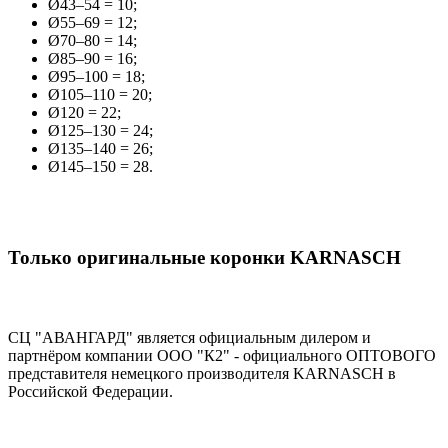
Ø43–54 = 10;
Ø55–69 = 12;
Ø70–80 = 14;
Ø85–90 = 16;
Ø95–100 = 18;
Ø105–110 = 20;
Ø120 = 22;
Ø125–130 = 24;
Ø135–140 = 26;
Ø145–150 = 28.
Только оригинальные коронки KARNASCH
СЦ "АВАНГАРД" является официальным дилером и
партнёром компании OOO "К2" - официального ОПТОВОГО
представителя немецкого производителя KARNASCH в
Российской Федерации.