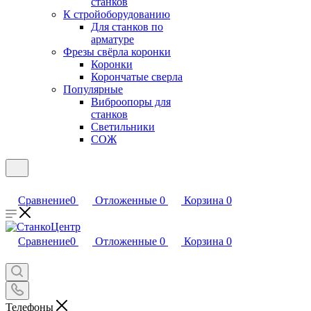
станков
К стройоборудованию
Для станков по
арматуре
Фрезы свёрла коронки
Коронки
Корончатые сверла
Популярные
Виброопоры для
станков
Светильники
СОЖ
Сравнение
0
Отложенные
0
Корзина
0
Сравнение
0
Отложенные
0
Корзина
0
Телефоны