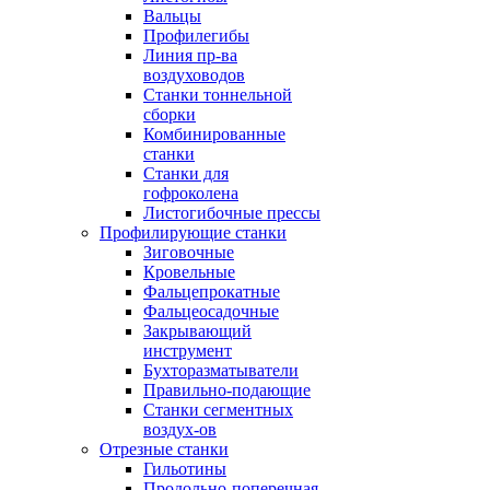
Вальцы
Профилегибы
Линия пр-ва
воздуховодов
Станки тоннельной
сборки
Комбинированные
станки
Станки для
гофроколена
Листогибочные прессы
Профилирующие станки
Зиговочные
Кровельные
Фальцепрокатные
Фальцеосадочные
Закрывающий
инструмент
Бухторазматыватели
Правильно-подающие
Станки сегментных
воздух-ов
Отрезные станки
Гильотины
Продольно-поперечная