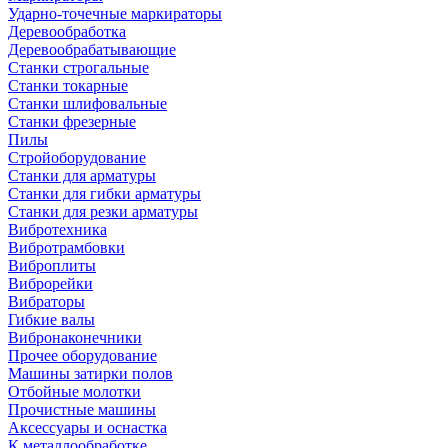
Ударно-точечные маркираторы
Деревообработка
Деревообрабатывающие
Станки строгальные
Станки токарные
Станки шлифовальные
Станки фрезерные
Пилы
Стройоборудование
Станки для арматуры
Станки для гибки арматуры
Станки для резки арматуры
Вибротехника
Вибротрамбовки
Виброплиты
Виброрейки
Вибраторы
Гибкие валы
Вибронаконечники
Прочее оборудование
Машины затирки полов
Отбойные молотки
Прочистные машины
Аксeccyapы и оснастка
К металлообработке