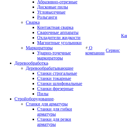
Абразивно-отрезные
Дисковые пилы
Угловысечные
Рольганги
Сварка
Контактная сварка
Сварочные аппараты
Ка
Охладители жидкости
Магнитные угольники
Маркираторы
О
Сервис
Ударно-точечные
компании
маркираторы
Деревообработка
Деревообрабатывающие
Станки строгальные
Станки токарные
Станки шлифовальные
Станки фрезерные
Пилы
Стройоборудование
Станки для арматуры
Станки для гибки
арматуры
Станки для резки
арматуры