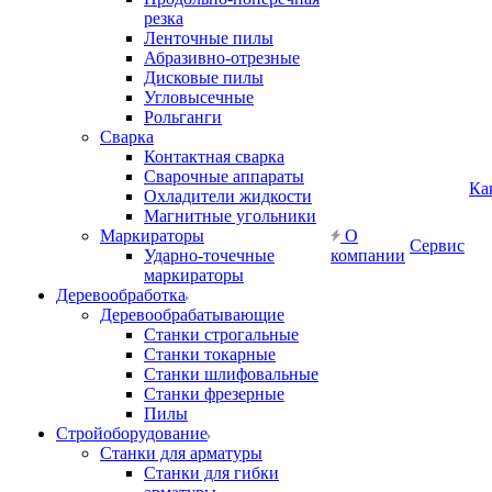
резка
Ленточные пилы
Абразивно-отрезные
Дисковые пилы
Угловысечные
Рольганги
Сварка
Контактная сварка
Сварочные аппараты
Ка
Охладители жидкости
Магнитные угольники
Маркираторы
О
Сервис
Ударно-точечные
компании
маркираторы
Деревообработка
Деревообрабатывающие
Станки строгальные
Станки токарные
Станки шлифовальные
Станки фрезерные
Пилы
Стройоборудование
Станки для арматуры
Станки для гибки