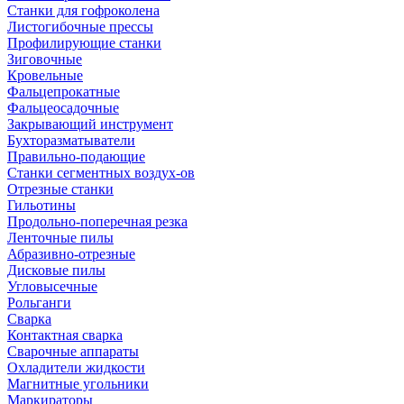
Станки для гофроколена
Листогибочные прессы
Профилирующие станки
Зиговочные
Кровельные
Фальцепрокатные
Фальцеосадочные
Закрывающий инструмент
Бухторазматыватели
Правильно-подающие
Станки сегментных воздух-ов
Отрезные станки
Гильотины
Продольно-поперечная резка
Ленточные пилы
Абразивно-отрезные
Дисковые пилы
Угловысечные
Рольганги
Сварка
Контактная сварка
Сварочные аппараты
Охладители жидкости
Магнитные угольники
Маркираторы