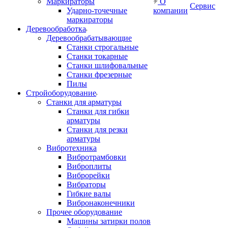
Маркираторы
О
Сервис
Ударно-точечные
компании
маркираторы
Деревообработка
Деревообрабатывающие
Станки строгальные
Станки токарные
Станки шлифовальные
Станки фрезерные
Пилы
Стройоборудование
Станки для арматуры
Станки для гибки
арматуры
Станки для резки
арматуры
Вибротехника
Вибротрамбовки
Виброплиты
Виброрейки
Вибраторы
Гибкие валы
Вибронаконечники
Прочее оборудование
Машины затирки полов