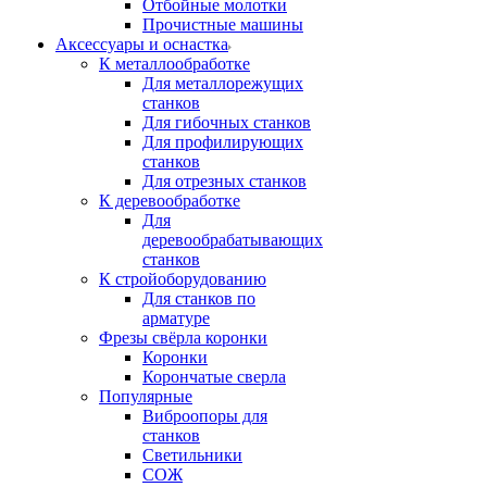
Отбойные молотки
Прочистные машины
Аксeccyapы и оснастка
К металлообработке
Для металлорежущих
станков
Для гибочных станков
Для профилирующих
станков
Для отрезных станков
К деревообработке
Для
деревообрабатывающих
станков
К стройоборудованию
Для станков по
арматуре
Фрезы свёрла коронки
Коронки
Корончатые сверла
Популярные
Виброопоры для
станков
Светильники
СОЖ