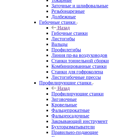
Токарные
Заточные и шлифовальные
Резьбонарезные
Долбежные
Гибочные станки
Назад
Гибочные станки
Листогибы
Вальцы
Профилегибы
Линия пр-ва воздуховодов
Станки тоннельной сборки
Комбинированные станки
Станки для гофроколена
Листогибочные прессы
Профилирующие станки
Назад
Профилирующие станки
Зиговочные
Кровельные
Фальцепрокатные
Фальцеосадочные
Закрывающий инструмент
Бухторазматыватели
Правильно-подающие