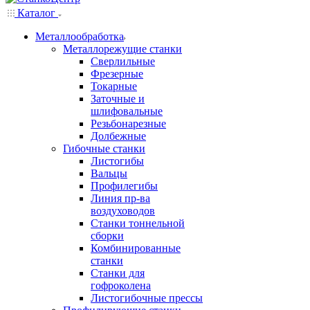
Каталог
Металлообработка
Металлорежущие станки
Сверлильные
Фрезерные
Токарные
Заточные и
шлифовальные
Резьбонарезные
Долбежные
Гибочные станки
Листогибы
Вальцы
Профилегибы
Линия пр-ва
воздуховодов
Станки тоннельной
сборки
Комбинированные
станки
Станки для
гофроколена
Листогибочные прессы