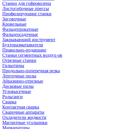
Станки для гофроколена
Листогибочные прессы
Профилирующие станки
Зиговочные
Кровельные
Фальцепрокатные
Фальцеосадочные
Закрывающий инструмент
Бухторазматыватели
Правильно-подающие
Станки сегментных воздух-ов
Отрезные станки
Гильотины
Продольно-поперечная резка
Ленточные пилы
Абразивно-отрезные
Дисковые пилы
Угловысечные
Рольганги
Сварка
Контактная сварка
Сварочные аппараты
Охладители жидкости
Магнитные угольники
Маркираторы