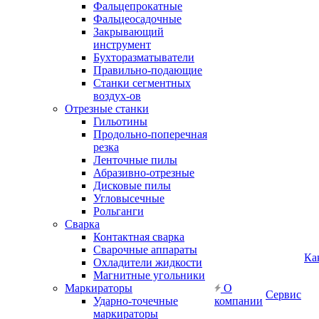
Фальцепрокатные
Фальцеосадочные
Закрывающий
инструмент
Бухторазматыватели
Правильно-подающие
Станки сегментных
воздух-ов
Отрезные станки
Гильотины
Продольно-поперечная
резка
Ленточные пилы
Абразивно-отрезные
Дисковые пилы
Угловысечные
Рольганги
Сварка
Контактная сварка
Сварочные аппараты
Ка
Охладители жидкости
Магнитные угольники
Маркираторы
О
Сервис
Ударно-точечные
компании
маркираторы