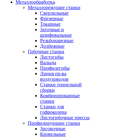
Металлообработка
Металлорежущие станки
Сверлильные
Фрезерные
Токарные
Заточные и
шлифовальные
Резьбонарезные
Долбежные
Гибочные станки
Листогибы
Вальцы
Профилегибы
Линия пр-ва
воздуховодов
Станки тоннельной
сборки
Комбинированные
станки
Станки для
гофроколена
Листогибочные прессы
Профилирующие станки
Зиговочные
Кровельные