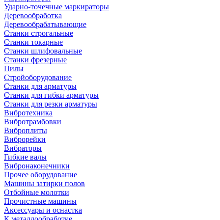
Ударно-точечные маркираторы
Деревообработка
Деревообрабатывающие
Станки строгальные
Станки токарные
Станки шлифовальные
Станки фрезерные
Пилы
Стройоборудование
Станки для арматуры
Станки для гибки арматуры
Станки для резки арматуры
Вибротехника
Вибротрамбовки
Виброплиты
Виброрейки
Вибраторы
Гибкие валы
Вибронаконечники
Прочее оборудование
Машины затирки полов
Отбойные молотки
Прочистные машины
Аксeccyapы и оснастка
К металлообработке