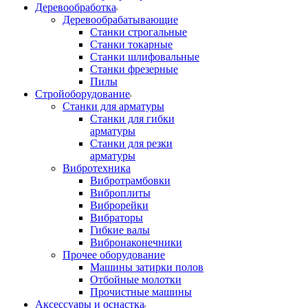
Деревообработка
Деревообрабатывающие
Станки строгальные
Станки токарные
Станки шлифовальные
Станки фрезерные
Пилы
Стройоборудование
Станки для арматуры
Станки для гибки
арматуры
Станки для резки
арматуры
Вибротехника
Вибротрамбовки
Виброплиты
Виброрейки
Вибраторы
Гибкие валы
Вибронаконечники
Прочее оборудование
Машины затирки полов
Отбойные молотки
Прочистные машины
Аксeccyapы и оснастка