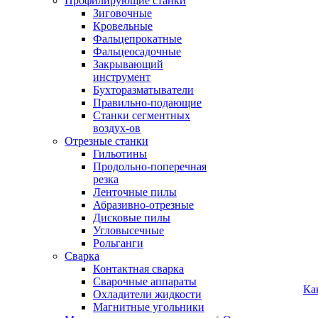
Профилирующие станки
Зиговочные
Кровельные
Фальцепрокатные
Фальцеосадочные
Закрывающий
инструмент
Бухторазматыватели
Правильно-подающие
Станки сегментных
воздух-ов
Отрезные станки
Гильотины
Продольно-поперечная
резка
Ленточные пилы
Абразивно-отрезные
Дисковые пилы
Угловысечные
Рольганги
Сварка
Контактная сварка
Сварочные аппараты
Ка
Охладители жидкости
Магнитные угольники