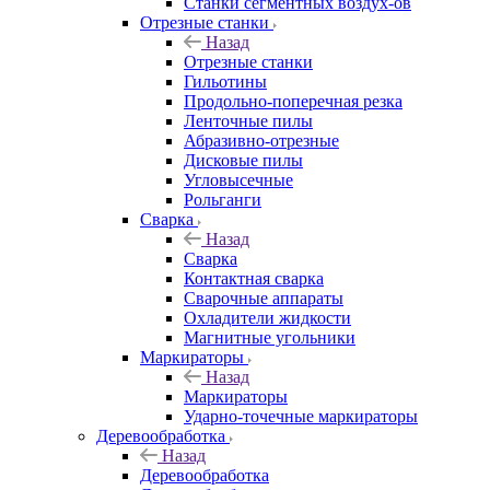
Станки сегментных воздух-ов
Отрезные станки
Назад
Отрезные станки
Гильотины
Продольно-поперечная резка
Ленточные пилы
Абразивно-отрезные
Дисковые пилы
Угловысечные
Рольганги
Сварка
Назад
Сварка
Контактная сварка
Сварочные аппараты
Охладители жидкости
Магнитные угольники
Маркираторы
Назад
Маркираторы
Ударно-точечные маркираторы
Деревообработка
Назад
Деревообработка