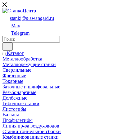
stanki@s-awangard.ru
Max
Telegram
Каталог
Металлообработка
Металлорежущие станки
Сверлильные
Фрезерные
Токарные
Заточные и шлифовальные
Резьбонарезные
Долбежные
Гибочные станки
Листогибы
Вальцы
Профилегибы
Линия пр-ва воздуховодов
Станки тоннельной сборки
Комбинированные станки