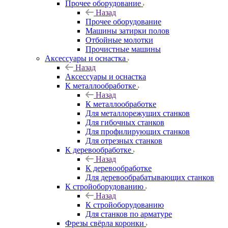
Прочее оборудование
Назад
Прочее оборудование
Машины затирки полов
Отбойные молотки
Прочистные машины
Аксeccyapы и оснастка
Назад
Аксeccyapы и оснастка
К металлообработке
Назад
К металлообработке
Для металлорежущих станков
Для гибочных станков
Для профилирующих станков
Для отрезных станков
К деревообработке
Назад
К деревообработке
Для деревообрабатывающих станков
К стройоборудованию
Назад
К стройоборудованию
Для станков по арматуре
Фрезы свёрла коронки