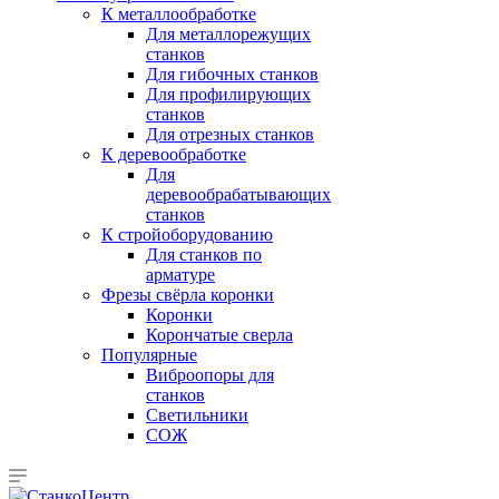
К металлообработке
Для металлорежущих
станков
Для гибочных станков
Для профилирующих
станков
Для отрезных станков
К деревообработке
Для
деревообрабатывающих
станков
К стройоборудованию
Для станков по
арматуре
Фрезы свёрла коронки
Коронки
Корончатые сверла
Популярные
Виброопоры для
станков
Светильники
СОЖ