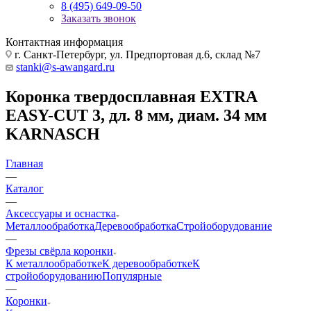
8 (495) 649-09-50
Заказать звонок
Контактная информация
г. Санкт-Петербург, ул. Предпортовая д.6, склад №7
stanki@s-awangard.ru
Коронка твердосплавная EXTRA
EASY-CUT 3, дл. 8 мм, диам. 34 мм
KARNASCH
Главная
—
Каталог
—
Аксeccyapы и оснастка
Металлообработка
Деревообработка
Стройоборудование
—
Фрезы свёрла коронки
К металлообработке
К деревообработке
К
стройоборудованию
Популярные
—
Коронки