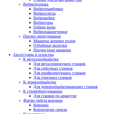
Вибротехника
Вибротрамбовки
Виброплиты
Виброрейки
Вибраторы
Гибкие валы
Вибронаконечники
Прочее оборудование
Машины затирки полов
Отбойные молотки
Прочистные машины
Аксeccyapы и оснастка
К металлообработке
Для металлорежущих станков
Для гибочных станков
Для профилирующих станков
Для отрезных станков
К деревообработке
Для деревообрабатывающих станков
К стройоборудованию
Для станков по арматуре
Фрезы свёрла коронки
Коронки
Корончатые сверла