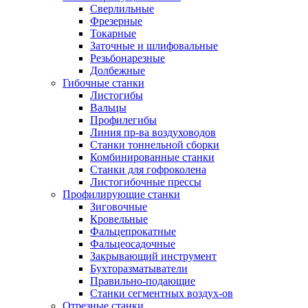
Сверлильные
Фрезерные
Токарные
Заточные и шлифовальные
Резьбонарезные
Долбежные
Гибочные станки
Листогибы
Вальцы
Профилегибы
Линия пр-ва воздуховодов
Станки тоннельной сборки
Комбинированные станки
Станки для гофроколена
Листогибочные прессы
Профилирующие станки
Зиговочные
Кровельные
Фальцепрокатные
Фальцеосадочные
Закрывающий инструмент
Бухторазматыватели
Правильно-подающие
Станки сегментных воздух-ов
Отрезные станки