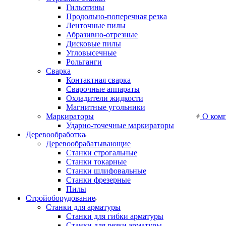
Гильотины
Продольно-поперечная резка
Ленточные пилы
Абразивно-отрезные
Дисковые пилы
Угловысечные
Рольганги
Сварка
Контактная сварка
Сварочные аппараты
Охладители жидкости
Магнитные угольники
Маркираторы
О ком
Ударно-точечные маркираторы
Деревообработка
Деревообрабатывающие
Станки строгальные
Станки токарные
Станки шлифовальные
Станки фрезерные
Пилы
Стройоборудование
Станки для арматуры
Станки для гибки арматуры
Станки для резки арматуры