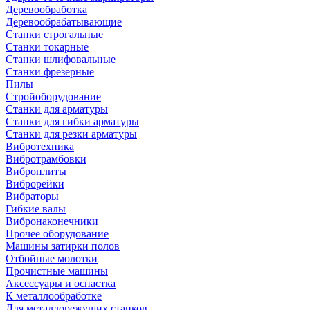
Деревообработка
Деревообрабатывающие
Станки строгальные
Станки токарные
Станки шлифовальные
Станки фрезерные
Пилы
Стройоборудование
Станки для арматуры
Станки для гибки арматуры
Станки для резки арматуры
Вибротехника
Вибротрамбовки
Виброплиты
Виброрейки
Вибраторы
Гибкие валы
Вибронаконечники
Прочее оборудование
Машины затирки полов
Отбойные молотки
Прочистные машины
Аксeccyapы и оснастка
К металлообработке
Для металлорежущих станков