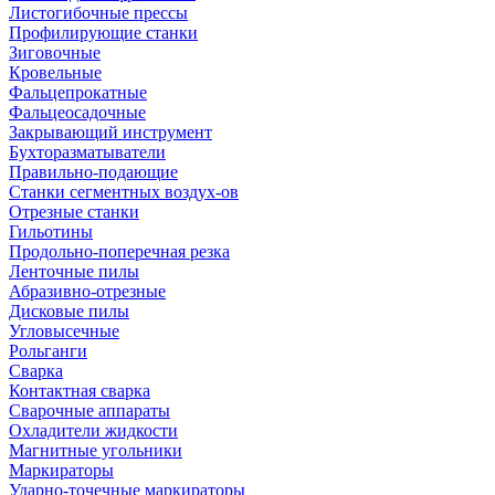
Листогибочные прессы
Профилирующие станки
Зиговочные
Кровельные
Фальцепрокатные
Фальцеосадочные
Закрывающий инструмент
Бухторазматыватели
Правильно-подающие
Станки сегментных воздух-ов
Отрезные станки
Гильотины
Продольно-поперечная резка
Ленточные пилы
Абразивно-отрезные
Дисковые пилы
Угловысечные
Рольганги
Сварка
Контактная сварка
Сварочные аппараты
Охладители жидкости
Магнитные угольники
Маркираторы
Ударно-точечные маркираторы