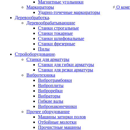
Магнитные угольники
Маркираторы
О ком
Ударно-точечные маркираторы
Деревообработка
Деревообрабатывающие
Станки строгальные
Станки токарные
Станки шлифовальные
Станки фрезерные
Пилы
Стройоборудование
Станки для арматуры
Станки для гибки арматуры
Станки для резки арматуры
Вибротехника
Вибротрамбовки
Виброплиты
Виброрейки
Вибраторы
Гибкие валы
Вибронаконечники
Прочее оборудование
Машины затирки полов
Отбойные молотки
Прочистные машины