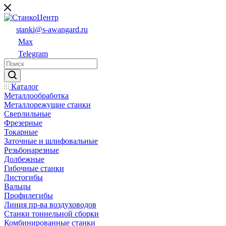
stanki@s-awangard.ru
Max
Telegram
Каталог
Металлообработка
Металлорежущие станки
Сверлильные
Фрезерные
Токарные
Заточные и шлифовальные
Резьбонарезные
Долбежные
Гибочные станки
Листогибы
Вальцы
Профилегибы
Линия пр-ва воздуховодов
Станки тоннельной сборки
Комбинированные станки