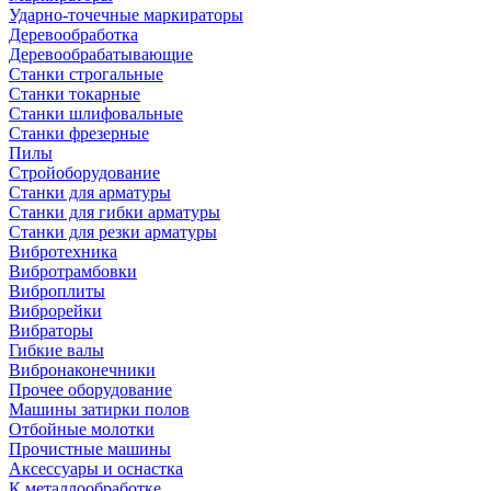
Ударно-точечные маркираторы
Деревообработка
Деревообрабатывающие
Станки строгальные
Станки токарные
Станки шлифовальные
Станки фрезерные
Пилы
Стройоборудование
Станки для арматуры
Станки для гибки арматуры
Станки для резки арматуры
Вибротехника
Вибротрамбовки
Виброплиты
Виброрейки
Вибраторы
Гибкие валы
Вибронаконечники
Прочее оборудование
Машины затирки полов
Отбойные молотки
Прочистные машины
Аксeccyapы и оснастка
К металлообработке