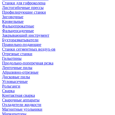
Станки для гофроколена
Листогибочные прессы
Профилирующие станки
Зиговочные
Кровельные
Фальцепрокатные
Фальцеосадочные
Закрывающий инструмент
Бухторазматыватели
Правильно-подающие
Станки сегментных воздух-ов
Отрезные станки
Гильотины
Продольно-поперечная резка
Ленточные пилы
Абразивно-отрезные
Дисковые пилы
Угловысечные
Рольганги
Сварка
Контактная сварка
Сварочные аппараты
Охладители жидкости
Магнитные угольники
Маркираторы