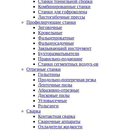
Станки тоннельной сборки
Комбинированные станки
Станки для гофроколена
Листогибочные прессы
Профилирующие станки
Зиговочные
Кровельные
Фальцепрокатные
Фальцеосадочные
Закрывающий инструмент
Бухторазматыватели
Правильно-подающие
Станки сегментных воздух-ов
Отрезные станки
Гильотины
Продольно-поперечная резка
Ленточные пилы
Абразивно-отрезные
Дисковые пилы
Угловысечные
Рольганги
Сварка
Контактная сварка
Сварочные аппараты
Охладители жидкости