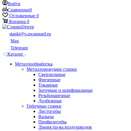
Войти
Сравнение
0
Отложенные
0
Корзина
0
stanki@s-awangard.ru
Max
Telegram
Каталог
Металлообработка
Металлорежущие станки
Сверлильные
Фрезерные
Токарные
Заточные и шлифовальные
Резьбонарезные
Долбежные
Гибочные станки
Листогибы
Вальцы
Профилегибы
Линия пр-ва воздуховодов