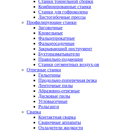
Станки тоннельной сборки
Комбинированные станки
Станки для гофроколена
Листогибочные прессы
Профилирующие станки
Зиговочные
Кровельные
Фальцепрокатные
Фальцеосадочные
Закрывающий инструмент
Бухторазматыватели
Правильно-подающие
Станки сегментных воздух-ов
Отрезные станки
Гильотины
Продольно-поперечная резка
Ленточные пилы
Абразивно-отрезные
Дисковые пилы
Угловысечные
Рольганги
Сварка
Контактная сварка
Сварочные аппараты
Охладители жидкости