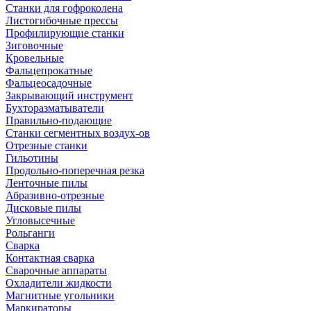
Станки для гофроколена
Листогибочные прессы
Профилирующие станки
Зиговочные
Кровельные
Фальцепрокатные
Фальцеосадочные
Закрывающий инструмент
Бухторазматыватели
Правильно-подающие
Станки сегментных воздух-ов
Отрезные станки
Гильотины
Продольно-поперечная резка
Ленточные пилы
Абразивно-отрезные
Дисковые пилы
Угловысечные
Рольганги
Сварка
Контактная сварка
Сварочные аппараты
Охладители жидкости
Магнитные угольники
Маркираторы