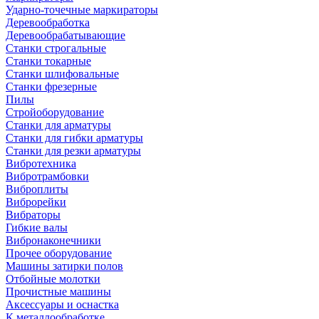
Ударно-точечные маркираторы
Деревообработка
Деревообрабатывающие
Станки строгальные
Станки токарные
Станки шлифовальные
Станки фрезерные
Пилы
Стройоборудование
Станки для арматуры
Станки для гибки арматуры
Станки для резки арматуры
Вибротехника
Вибротрамбовки
Виброплиты
Виброрейки
Вибраторы
Гибкие валы
Вибронаконечники
Прочее оборудование
Машины затирки полов
Отбойные молотки
Прочистные машины
Аксeccyapы и оснастка
К металлообработке