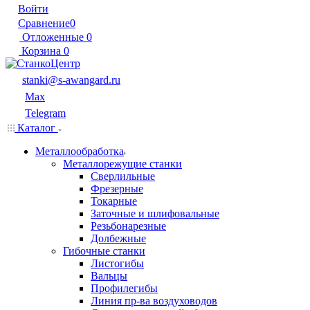
Войти
Сравнение
0
Отложенные
0
Корзина
0
stanki@s-awangard.ru
Max
Telegram
Каталог
Металлообработка
Металлорежущие станки
Сверлильные
Фрезерные
Токарные
Заточные и шлифовальные
Резьбонарезные
Долбежные
Гибочные станки
Листогибы
Вальцы
Профилегибы
Линия пр-ва воздуховодов