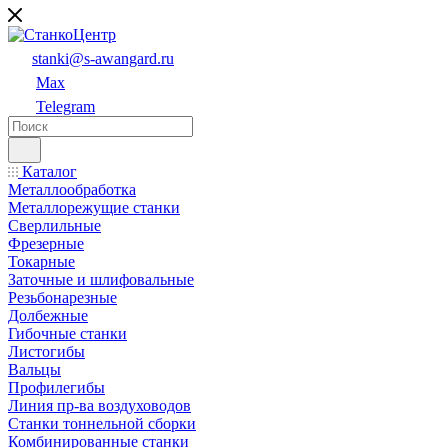
stanki@s-awangard.ru
Max
Telegram
Каталог
Металлообработка
Металлорежущие станки
Сверлильные
Фрезерные
Токарные
Заточные и шлифовальные
Резьбонарезные
Долбежные
Гибочные станки
Листогибы
Вальцы
Профилегибы
Линия пр-ва воздуховодов
Станки тоннельной сборки
Комбинированные станки