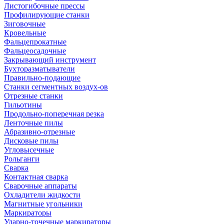
Листогибочные прессы
Профилирующие станки
Зиговочные
Кровельные
Фальцепрокатные
Фальцеосадочные
Закрывающий инструмент
Бухторазматыватели
Правильно-подающие
Станки сегментных воздух-ов
Отрезные станки
Гильотины
Продольно-поперечная резка
Ленточные пилы
Абразивно-отрезные
Дисковые пилы
Угловысечные
Рольганги
Сварка
Контактная сварка
Сварочные аппараты
Охладители жидкости
Магнитные угольники
Маркираторы
Ударно-точечные маркираторы