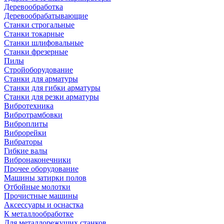
Деревообработка
Деревообрабатывающие
Станки строгальные
Станки токарные
Станки шлифовальные
Станки фрезерные
Пилы
Стройоборудование
Станки для арматуры
Станки для гибки арматуры
Станки для резки арматуры
Вибротехника
Вибротрамбовки
Виброплиты
Виброрейки
Вибраторы
Гибкие валы
Вибронаконечники
Прочее оборудование
Машины затирки полов
Отбойные молотки
Прочистные машины
Аксeccyapы и оснастка
К металлообработке
Для металлорежущих станков