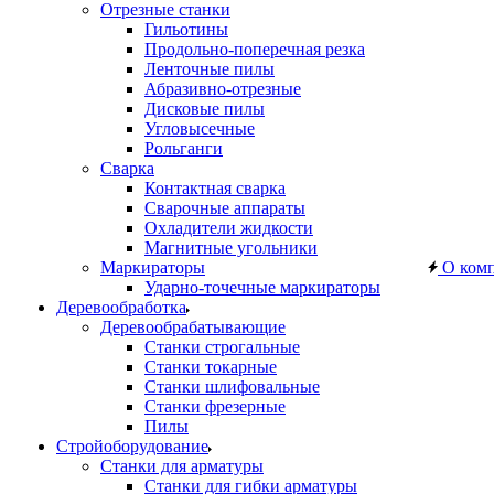
Отрезные станки
Гильотины
Продольно-поперечная резка
Ленточные пилы
Абразивно-отрезные
Дисковые пилы
Угловысечные
Рольганги
Сварка
Контактная сварка
Сварочные аппараты
Охладители жидкости
Магнитные угольники
Маркираторы
О ком
Ударно-точечные маркираторы
Деревообработка
Деревообрабатывающие
Станки строгальные
Станки токарные
Станки шлифовальные
Станки фрезерные
Пилы
Стройоборудование
Станки для арматуры
Станки для гибки арматуры