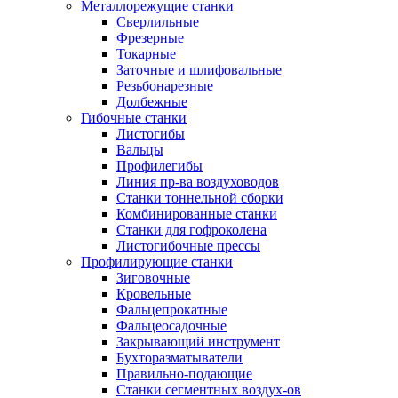
Металлорежущие станки
Сверлильные
Фрезерные
Токарные
Заточные и шлифовальные
Резьбонарезные
Долбежные
Гибочные станки
Листогибы
Вальцы
Профилегибы
Линия пр-ва воздуховодов
Станки тоннельной сборки
Комбинированные станки
Станки для гофроколена
Листогибочные прессы
Профилирующие станки
Зиговочные
Кровельные
Фальцепрокатные
Фальцеосадочные
Закрывающий инструмент
Бухторазматыватели
Правильно-подающие
Станки сегментных воздух-ов