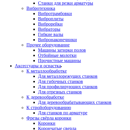
Станки для резки арматуры
Вибротехника
Вибротрамбовки
Виброплиты
Виброрейки
Вибраторы
Гибкие валы
Вибронаконечники
Прочее оборудование
Машины затирки полов
Отбойные молотки
Прочистные машины
Аксeccyapы и оснастка
К металлообработке
Для металлорежущих станков
Для гибочных станков
Для профилирующих станков
Для отрезных станков
К деревообработке
Для деревообрабатывающих станков
К стройоборудованию
Для станков по арматуре
Фрезы свёрла коронки
Коронки
Корончатые сверла