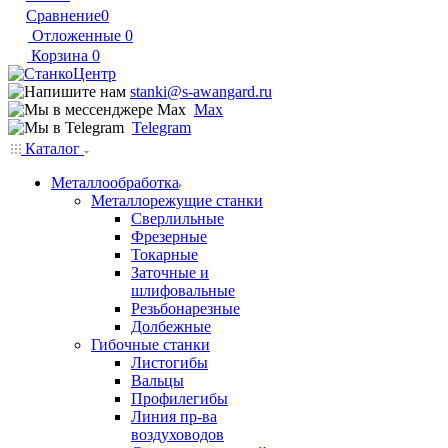
Сравнение
0
Отложенные
0
Корзина
0
stanki@s-awangard.ru
Max
Telegram
Каталог
Металлообработка
Металлорежущие станки
Сверлильные
Фрезерные
Токарные
Заточные и
шлифовальные
Резьбонарезные
Долбежные
Гибочные станки
Листогибы
Вальцы
Профилегибы
Линия пр-ва
воздуховодов