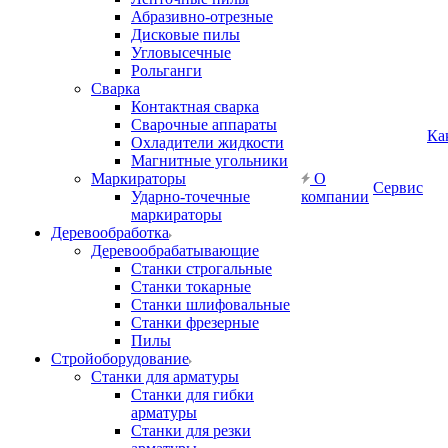
Абразивно-отрезные
Дисковые пилы
Угловысечные
Рольганги
Сварка
Контактная сварка
Сварочные аппараты
Ка
Охладители жидкости
Магнитные угольники
Маркираторы
О
Сервис
Ударно-точечные
компании
маркираторы
Деревообработка
Деревообрабатывающие
Станки строгальные
Станки токарные
Станки шлифовальные
Станки фрезерные
Пилы
Стройоборудование
Станки для арматуры
Станки для гибки
арматуры
Станки для резки