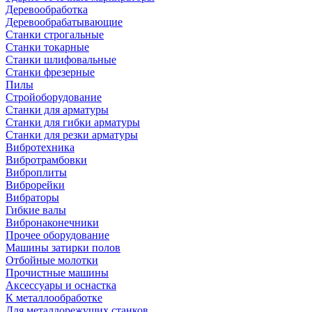
Деревообработка
Деревообрабатывающие
Станки строгальные
Станки токарные
Станки шлифовальные
Станки фрезерные
Пилы
Стройоборудование
Станки для арматуры
Станки для гибки арматуры
Станки для резки арматуры
Вибротехника
Вибротрамбовки
Виброплиты
Виброрейки
Вибраторы
Гибкие валы
Вибронаконечники
Прочее оборудование
Машины затирки полов
Отбойные молотки
Прочистные машины
Аксeccyapы и оснастка
К металлообработке
Для металлорежущих станков