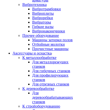
арматуры
Вибротехника
Вибротрамбовки
Виброплиты
Виброрейки
Вибраторы
Гибкие валы
Вибронаконечники
Прочее оборудование
Машины затирки полов
Отбойные молотки
Прочистные машины
Аксeccyapы и оснастка
К металлообработке
Для металлорежущих
станков
Для гибочных станков
Для профилирующих
станков
Для отрезных станков
К деревообработке
Для
деревообрабатывающих
станков
К стройоборудованию