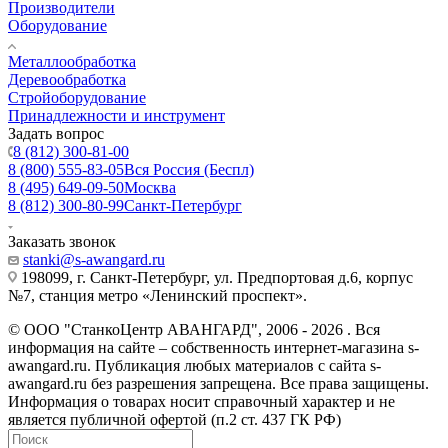
Производители
Оборудование
Металлообработка
Деревообработка
Стройоборудование
Принадлежности и инструмент
Задать вопрос
8 (812) 300-81-00
8 (800) 555-83-05
Вся Россия (Беспл)
8 (495) 649-09-50
Москва
8 (812) 300-80-99
Санкт-Петербург
Заказать звонок
stanki@s-awangard.ru
198099, г. Санкт-Петербург, ул. Предпортовая д.6, корпус
№7, станция метро «Ленинский проспект».
© ООО "СтанкоЦентр АВАНГАРД", 2006 - 2026 . Вся
информация на сайте – собственность интернет-магазина s-
awangard.ru. Публикация любых материалов с сайта s-
awangard.ru без разрешения запрещена. Все права защищены.
Информация о товарах носит справочный характер и не
является публичной офертой (п.2 ст. 437 ГК РФ)