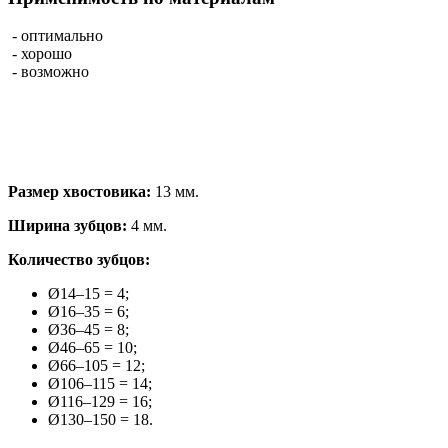
- оптимально
- хорошо
- возможно
Размер хвостовика:
13 мм.
Ширина зубцов:
4 мм.
Количество зубцов:
Ø14–15 = 4;
Ø16–35 = 6;
Ø36–45 = 8;
Ø46–65 = 10;
Ø66–105 = 12;
Ø106–115 = 14;
Ø116–129 = 16;
Ø130–150 = 18.