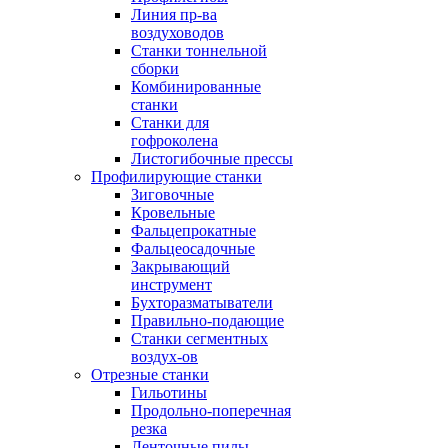
Линия пр-ва
воздуховодов
Станки тоннельной
сборки
Комбинированные
станки
Станки для
гофроколена
Листогибочные прессы
Профилирующие станки
Зиговочные
Кровельные
Фальцепрокатные
Фальцеосадочные
Закрывающий
инструмент
Бухторазматыватели
Правильно-подающие
Станки сегментных
воздух-ов
Отрезные станки
Гильотины
Продольно-поперечная
резка
Ленточные пилы