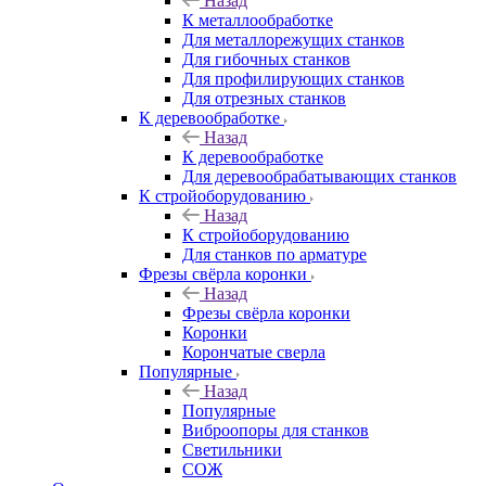
Назад
К металлообработке
Для металлорежущих станков
Для гибочных станков
Для профилирующих станков
Для отрезных станков
К деревообработке
Назад
К деревообработке
Для деревообрабатывающих станков
К стройоборудованию
Назад
К стройоборудованию
Для станков по арматуре
Фрезы свёрла коронки
Назад
Фрезы свёрла коронки
Коронки
Корончатые сверла
Популярные
Назад
Популярные
Виброопоры для станков
Светильники
СОЖ