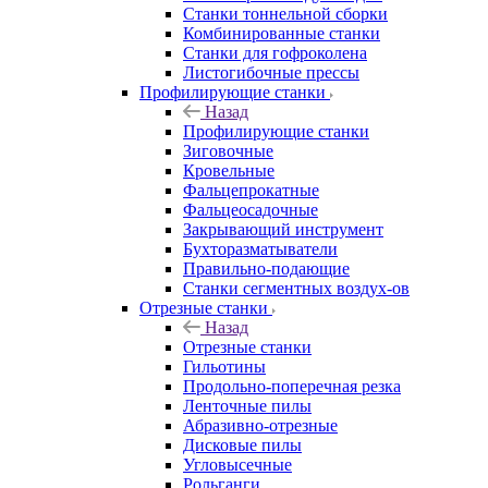
Станки тоннельной сборки
Комбинированные станки
Станки для гофроколена
Листогибочные прессы
Профилирующие станки
Назад
Профилирующие станки
Зиговочные
Кровельные
Фальцепрокатные
Фальцеосадочные
Закрывающий инструмент
Бухторазматыватели
Правильно-подающие
Станки сегментных воздух-ов
Отрезные станки
Назад
Отрезные станки
Гильотины
Продольно-поперечная резка
Ленточные пилы
Абразивно-отрезные
Дисковые пилы
Угловысечные
Рольганги