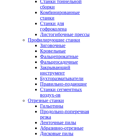
Станки тоннельной
сборки
Комбинированные
станки
Станки для
гофроколена
Листогибочные прессы
Профилирующие станки
Зиговочные
Кровельные
Фальцепрокатные
Фальцеосадочные
Закрывающий
инструмент
Бухторазматыватели
Правильно-подающие
Станки сегментных
воздух-ов
Отрезные станки
Гильотины
Продольно-поперечная
резка
Ленточные пилы
Абразивно-отрезные
Дисковые пилы