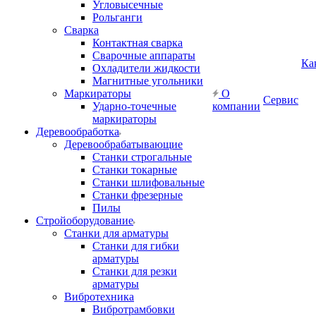
Угловысечные
Рольганги
Сварка
Контактная сварка
Сварочные аппараты
Ка
Охладители жидкости
Магнитные угольники
Маркираторы
О
Сервис
Ударно-точечные
компании
маркираторы
Деревообработка
Деревообрабатывающие
Станки строгальные
Станки токарные
Станки шлифовальные
Станки фрезерные
Пилы
Стройоборудование
Станки для арматуры
Станки для гибки
арматуры
Станки для резки
арматуры
Вибротехника
Вибротрамбовки