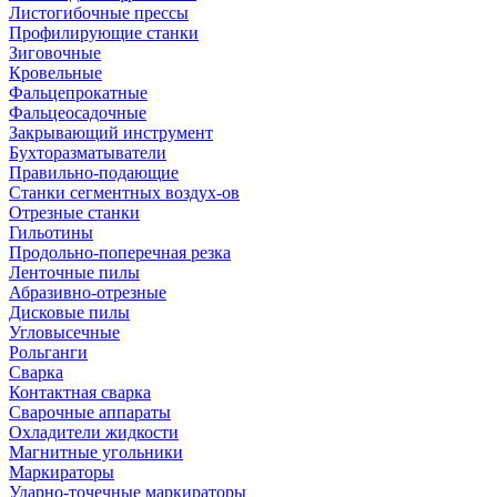
Листогибочные прессы
Профилирующие станки
Зиговочные
Кровельные
Фальцепрокатные
Фальцеосадочные
Закрывающий инструмент
Бухторазматыватели
Правильно-подающие
Станки сегментных воздух-ов
Отрезные станки
Гильотины
Продольно-поперечная резка
Ленточные пилы
Абразивно-отрезные
Дисковые пилы
Угловысечные
Рольганги
Сварка
Контактная сварка
Сварочные аппараты
Охладители жидкости
Магнитные угольники
Маркираторы
Ударно-точечные маркираторы