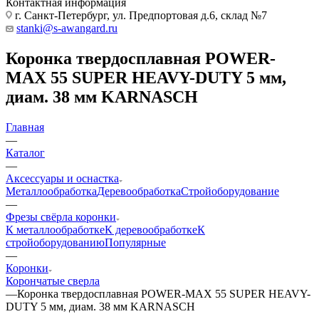
Контактная информация
г. Санкт-Петербург, ул. Предпортовая д.6, склад №7
stanki@s-awangard.ru
Коронка твердосплавная POWER-
MAX 55 SUPER HEAVY-DUTY 5 мм,
диам. 38 мм KARNASCH
Главная
—
Каталог
—
Аксeccyapы и оснастка
Металлообработка
Деревообработка
Стройоборудование
—
Фрезы свёрла коронки
К металлообработке
К деревообработке
К
стройоборудованию
Популярные
—
Коронки
Корончатые сверла
—
Коронка твердосплавная POWER-MAX 55 SUPER HEAVY-
DUTY 5 мм, диам. 38 мм KARNASCH