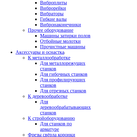
Виброплиты
Виброрейки
Вибраторы
Гибкие валы
Вибронаконечники
Прочее оборудование
Машины затирки полов
Отбойные молотки
Прочистные машины
Аксeccyapы и оснастка
К металлообработке
Для металлорежущих
станков
Для гибочных станков
Для профилирующих
станков
Для отрезных станков
К деревообработке
Для
деревообрабатывающих
станков
К стройоборудованию
Для станков по
арматуре
Фрезы свёрла коронки