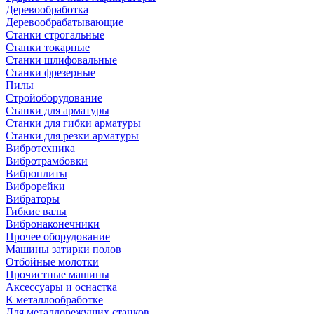
Деревообработка
Деревообрабатывающие
Станки строгальные
Станки токарные
Станки шлифовальные
Станки фрезерные
Пилы
Стройоборудование
Станки для арматуры
Станки для гибки арматуры
Станки для резки арматуры
Вибротехника
Вибротрамбовки
Виброплиты
Виброрейки
Вибраторы
Гибкие валы
Вибронаконечники
Прочее оборудование
Машины затирки полов
Отбойные молотки
Прочистные машины
Аксeccyapы и оснастка
К металлообработке
Для металлорежущих станков