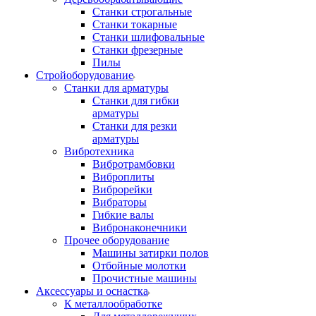
Станки строгальные
Станки токарные
Станки шлифовальные
Станки фрезерные
Пилы
Стройоборудование
Станки для арматуры
Станки для гибки
арматуры
Станки для резки
арматуры
Вибротехника
Вибротрамбовки
Виброплиты
Виброрейки
Вибраторы
Гибкие валы
Вибронаконечники
Прочее оборудование
Машины затирки полов
Отбойные молотки
Прочистные машины
Аксeccyapы и оснастка
К металлообработке