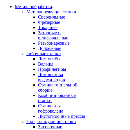
Металлообработка
Металлорежущие станки
Сверлильные
Фрезерные
Токарные
Заточные и
шлифовальные
Резьбонарезные
Долбежные
Гибочные станки
Листогибы
Вальцы
Профилегибы
Линия пр-ва
воздуховодов
Станки тоннельной
сборки
Комбинированные
станки
Станки для
гофроколена
Листогибочные прессы
Профилирующие станки
Зиговочные