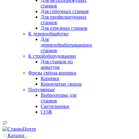
Для металлорежущих
станков
Для гибочных станков
Для профилирующих
станков
Для отрезных станков
К деревообработке
Для
деревообрабатывающих
станков
К стройоборудованию
Для станков по
арматуре
Фрезы свёрла коронки
Коронки
Корончатые сверла
Популярные
Виброопоры для
станков
Светильники
СОЖ
Каталог