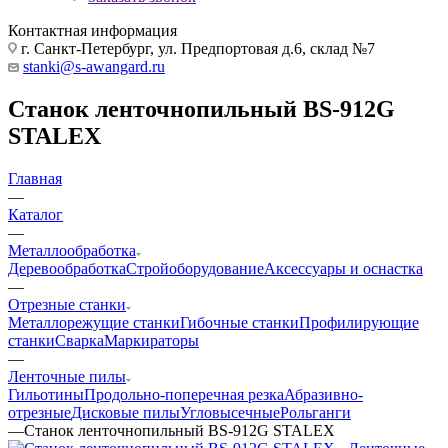
Контактная информация
г. Санкт-Петербург, ул. Предпортовая д.6, склад №7
stanki@s-awangard.ru
Станок ленточнопильный BS-912G
STALEX
Главная
—
Каталог
—
Металлообработка
Деревообработка
Стройоборудование
Аксeccyapы и оснастка
—
Отрезные станки
Металлорежущие станки
Гибочные станки
Профилирующие
станки
Сварка
Маркираторы
—
Ленточные пилы
Гильотины
Продольно-поперечная резка
Абразивно-
отрезные
Дисковые пилы
Угловысечные
Рольганги
—
Станок ленточнопильный BS-912G STALEX