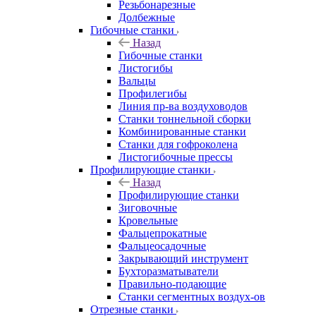
Резьбонарезные
Долбежные
Гибочные станки
Назад
Гибочные станки
Листогибы
Вальцы
Профилегибы
Линия пр-ва воздуховодов
Станки тоннельной сборки
Комбинированные станки
Станки для гофроколена
Листогибочные прессы
Профилирующие станки
Назад
Профилирующие станки
Зиговочные
Кровельные
Фальцепрокатные
Фальцеосадочные
Закрывающий инструмент
Бухторазматыватели
Правильно-подающие
Станки сегментных воздух-ов
Отрезные станки