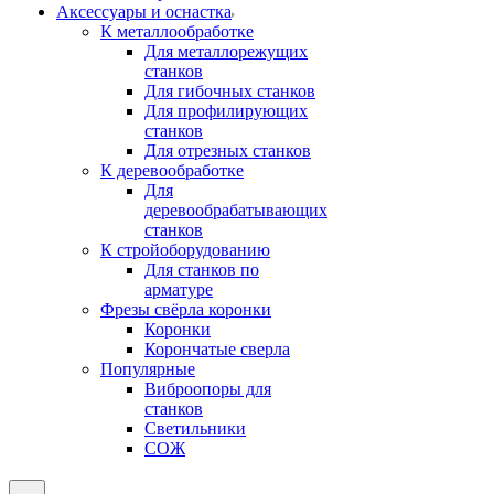
Аксeccyapы и оснастка
К металлообработке
Для металлорежущих
станков
Для гибочных станков
Для профилирующих
станков
Для отрезных станков
К деревообработке
Для
деревообрабатывающих
станков
К стройоборудованию
Для станков по
арматуре
Фрезы свёрла коронки
Коронки
Корончатые сверла
Популярные
Виброопоры для
станков
Светильники
СОЖ