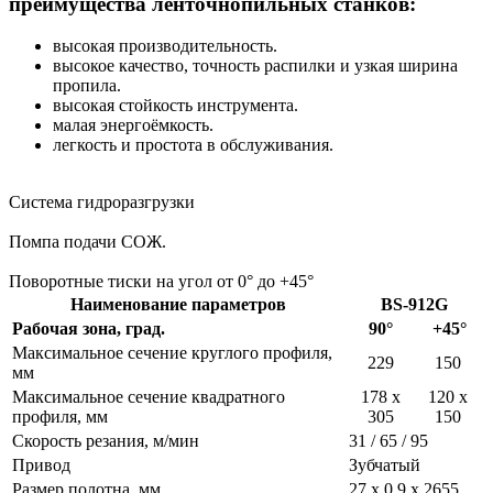
преимущества ленточнопильных станков:
высокая производительность.
высокое качество, точность распилки и узкая ширина
пропила.
высокая стойкость инструмента.
малая энергоёмкость.
легкость и простота в обслуживания.
Система гидроразгрузки
Помпа подачи СОЖ.
Поворотные тиски на угол от 0° до +45°
Наименование параметров
BS-912G
Рабочая зона, град.
90°
+45°
Максимальное сечение круглого профиля,
229
150
мм
Максимальное сечение квадратного
178 х
120 х
профиля, мм
305
150
Скорость резания, м/мин
31 / 65 / 95
Привод
Зубчатый
Размер полотна, мм
27 х 0.9 х 2655