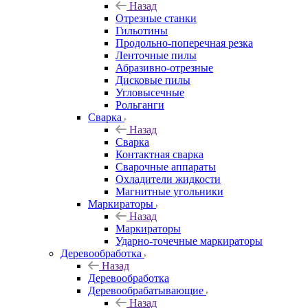
Назад
Отрезные станки
Гильотины
Продольно-поперечная резка
Ленточные пилы
Абразивно-отрезные
Дисковые пилы
Угловысечные
Рольганги
Сварка
Назад
Сварка
Контактная сварка
Сварочные аппараты
Охладители жидкости
Магнитные угольники
Маркираторы
Назад
Маркираторы
Ударно-точечные маркираторы
Деревообработка
Назад
Деревообработка
Деревообрабатывающие
Назад