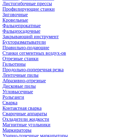
Листогибочные прессы
Профилирующие станки
Зиговочные
Кровельные
Фальцепрокатные
Фальцеосадочные
Закрывающий инструмент
Бухторазматыватели
Правильно-подающие
Станки сегментных воздух-ов
Отрезные станки
Гильотины
Продольно-поперечная резка
Ленточные пилы
Абразивно-отрезные
Дисковые пилы
Угловысечные
Рольганги
Сварка
Контактная сварка
Сварочные аппараты
Охладители жидкости
Магнитные угольники
Маркираторы
Ударно-точечные маркираторы