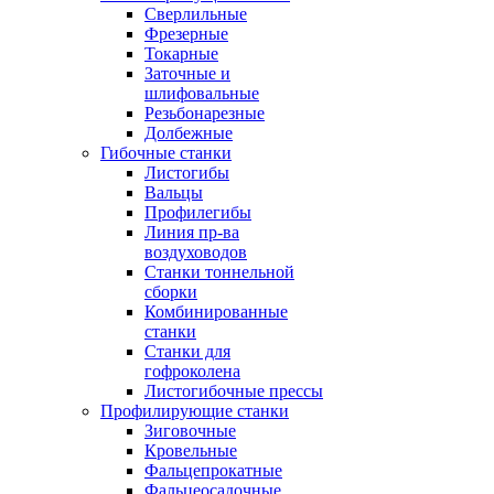
Сверлильные
Фрезерные
Токарные
Заточные и
шлифовальные
Резьбонарезные
Долбежные
Гибочные станки
Листогибы
Вальцы
Профилегибы
Линия пр-ва
воздуховодов
Станки тоннельной
сборки
Комбинированные
станки
Станки для
гофроколена
Листогибочные прессы
Профилирующие станки
Зиговочные
Кровельные
Фальцепрокатные
Фальцеосадочные