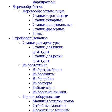
маркираторы
Деревообработка
Деревообрабатывающие
Станки строгальные
Станки токарные
Станки шлифовальные
Станки фрезерные
Пилы
Стройоборудование
Станки для арматуры
Станки для гибки
арматуры
Станки для резки
арматуры
Вибротехника
Вибротрамбовки
Виброплиты
Виброрейки
Вибраторы
Гибкие валы
Вибронаконечники
Прочее оборудование
Машины затирки полов
Отбойные молотки
Прочистные машины