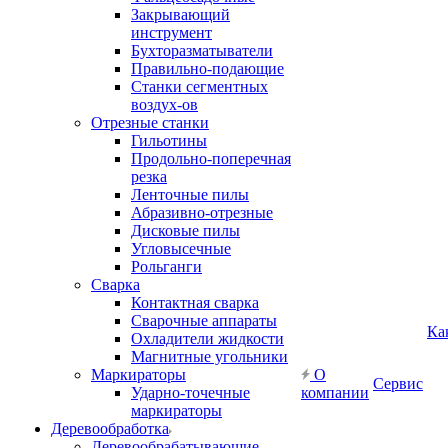
Закрывающий
инструмент
Бухторазматыватели
Правильно-подающие
Станки сегментных
воздух-ов
Отрезные станки
Гильотины
Продольно-поперечная
резка
Ленточные пилы
Абразивно-отрезные
Дисковые пилы
Угловысечные
Рольганги
Сварка
Контактная сварка
Сварочные аппараты
Ка
Охладители жидкости
Магнитные угольники
Маркираторы
О
Сервис
Ударно-точечные
компании
маркираторы
Деревообработка
Деревообрабатывающие