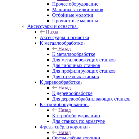
Прочее оборудование
Машины затирки полов
Отбойные молотки
Прочистные машины
Аксeccyapы и оснастка
Назад
Аксeccyapы и оснастка
К металлообработке
Назад
К металлообработке
Для металлорежущих станков
Для гибочных станков
Для профилирующих станков
Для отрезных станков
К деревообработке
Назад
К деревообработке
Для деревообрабатывающих станков
К стройоборудованию
Назад
К стройоборудованию
Для станков по арматуре
Фрезы свёрла коронки
Назад
Фрезы свёрла коронки