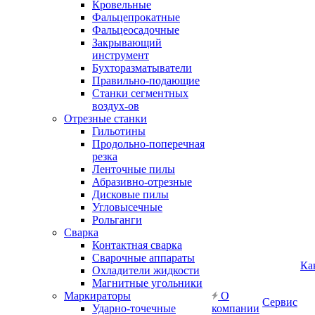
Кровельные
Фальцепрокатные
Фальцеосадочные
Закрывающий
инструмент
Бухторазматыватели
Правильно-подающие
Станки сегментных
воздух-ов
Отрезные станки
Гильотины
Продольно-поперечная
резка
Ленточные пилы
Абразивно-отрезные
Дисковые пилы
Угловысечные
Рольганги
Сварка
Контактная сварка
Сварочные аппараты
Ка
Охладители жидкости
Магнитные угольники
Маркираторы
О
Сервис
Ударно-точечные
компании