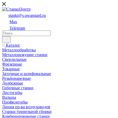
stanki@s-awangard.ru
Max
Telegram
Каталог
Металлообработка
Металлорежущие станки
Сверлильные
Фрезерные
Токарные
Заточные и шлифовальные
Резьбонарезные
Долбежные
Гибочные станки
Листогибы
Вальцы
Профилегибы
Линия пр-ва воздуховодов
Станки тоннельной сборки
Комбинированные станки