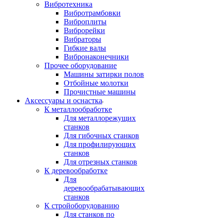
Вибротехника
Вибротрамбовки
Виброплиты
Виброрейки
Вибраторы
Гибкие валы
Вибронаконечники
Прочее оборудование
Машины затирки полов
Отбойные молотки
Прочистные машины
Аксeccyapы и оснастка
К металлообработке
Для металлорежущих
станков
Для гибочных станков
Для профилирующих
станков
Для отрезных станков
К деревообработке
Для
деревообрабатывающих
станков
К стройоборудованию
Для станков по