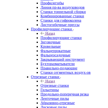
Профилегибы
Линия пр-ва воздуховодов
Станки тоннельной сборки
Комбинированные станки
Станки для гофроколена
Листогибочные прессы
Профилирующие станки
Назад
Профилирующие станки
Зиговочные
Кровельные
Фальцепрокатные
Фальцеосадочные
Закрывающий инструмент
Бухторазматыватели
Правильно-подающие
Станки сегментных воздух-ов
Отрезные станки
Назад
Отрезные станки
Гильотины
Продольно-поперечная резка
Ленточные пилы
Абразивно-отрезные
Дисковые пилы