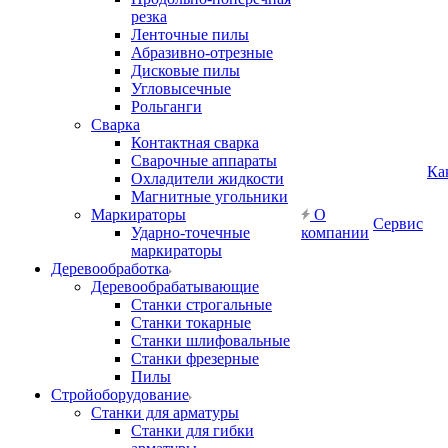
резка
Ленточные пилы
Абразивно-отрезные
Дисковые пилы
Угловысечные
Рольганги
Сварка
Контактная сварка
Сварочные аппараты
Ка
Охладители жидкости
Магнитные угольники
Маркираторы
О
Сервис
Ударно-точечные
компании
маркираторы
Деревообработка
Деревообрабатывающие
Станки строгальные
Станки токарные
Станки шлифовальные
Станки фрезерные
Пилы
Стройоборудование
Станки для арматуры
Станки для гибки