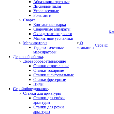
Абразивно-отрезные
Дисковые пилы
Угловысечные
Рольганги
Сварка
Контактная сварка
Сварочные аппараты
Ка
Охладители жидкости
Магнитные угольники
Маркираторы
О
Сервис
Ударно-точечные
компании
маркираторы
Деревообработка
Деревообрабатывающие
Станки строгальные
Станки токарные
Станки шлифовальные
Станки фрезерные
Пилы
Стройоборудование
Станки для арматуры
Станки для гибки
арматуры
Станки для резки
арматуры