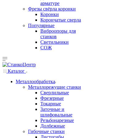
арматуре
Фрезы свёрла коронки
Коронки
Корончатые сверла
Популярные
Виброопоры для
станков
Светильники
СОЖ
Каталог
Металлообработка
Металлорежущие станки
Сверлильные
Фрезерные
Токарные
Заточные и
шлифовальные
Резьбонарезные
Долбежные
Гибочные станки
Листогибы