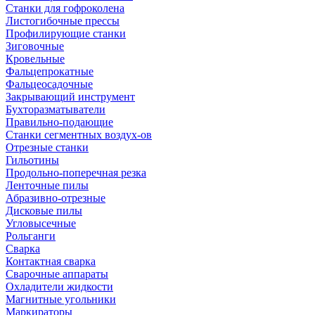
Станки для гофроколена
Листогибочные прессы
Профилирующие станки
Зиговочные
Кровельные
Фальцепрокатные
Фальцеосадочные
Закрывающий инструмент
Бухторазматыватели
Правильно-подающие
Станки сегментных воздух-ов
Отрезные станки
Гильотины
Продольно-поперечная резка
Ленточные пилы
Абразивно-отрезные
Дисковые пилы
Угловысечные
Рольганги
Сварка
Контактная сварка
Сварочные аппараты
Охладители жидкости
Магнитные угольники
Маркираторы