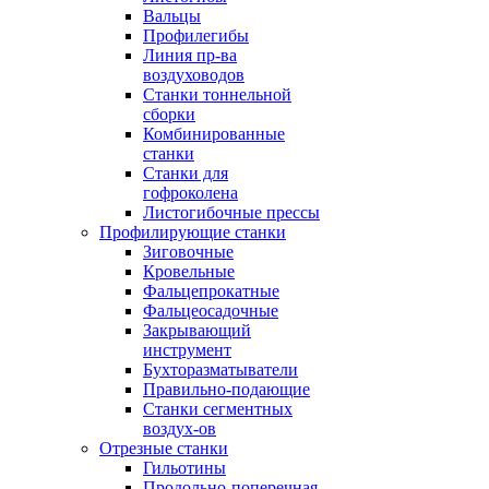
Вальцы
Профилегибы
Линия пр-ва
воздуховодов
Станки тоннельной
сборки
Комбинированные
станки
Станки для
гофроколена
Листогибочные прессы
Профилирующие станки
Зиговочные
Кровельные
Фальцепрокатные
Фальцеосадочные
Закрывающий
инструмент
Бухторазматыватели
Правильно-подающие
Станки сегментных
воздух-ов
Отрезные станки
Гильотины
Продольно-поперечная