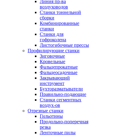
Линия пр-ва
воздуховодов
Станки тоннельной
сборки
Комбинированные
станки
Станки для
гофроколена
Листогибочные прессы
Профилирующие станки
Зиговочные
Кровельные
Фальцепрокатные
Фальцеосадочные
Закрывающий
инструмент
Бухторазматыватели
Правильно-подающие
Станки сегментных
воздух-ов
Отрезные станки
Гильотины
Продольно-поперечная
резка
Ленточные пилы