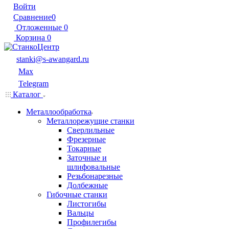
Войти
Сравнение
0
Отложенные
0
Корзина
0
stanki@s-awangard.ru
Max
Telegram
Каталог
Металлообработка
Металлорежущие станки
Сверлильные
Фрезерные
Токарные
Заточные и
шлифовальные
Резьбонарезные
Долбежные
Гибочные станки
Листогибы
Вальцы
Профилегибы