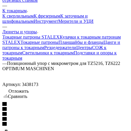
отрезных станков
—
К токарным
К сверлильным
К фрезерным
К заточным и
шлифовальным
Инструмент
Мерители и УЦИ
—
Люнеты и упоры
Токарные патроны STALEX
Кулачки к токарным патронам
STALEX
Токарные патроны
Планшайбы и фланцы
Цанги и
патроны к токарным
Резцедержатели
Центры
СОЖ к
токарным
Светильники к токарным
Подставки и опоры к
токарным
—
Позиционный упор с микрометром для TZ5216, TZ6222
OPTIMUM MASCHINEN
Артикул:
3438173
Отложить
Сравнить