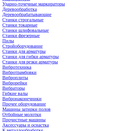
Ударно-точечные маркираторы
Деревообработка
Деревообрабатывающие
Станки строгальные
Станки токарные
Станки шлифовальные
Станки фрезерные
Пилы
Стройоборудование
Станки для арматуры
Станки для гибки арматуры
Станки для резки арматуры
Вибротехника
Вибротрамбовки
Виброплиты
Виброрейки
Вибраторы
Гибкие валы
Вибронаконечники
Прочее оборудование
Машины затирки полов
Отбойные молотки
Прочистные машины
Аксeccyapы и оснастка
К металлообработке