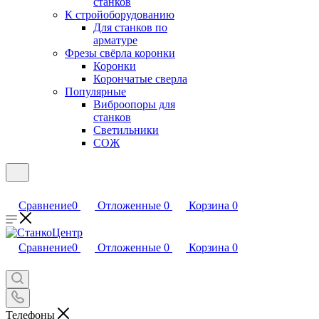
станков
К стройоборудованию
Для станков по
арматуре
Фрезы свёрла коронки
Коронки
Корончатые сверла
Популярные
Виброопоры для
станков
Светильники
СОЖ
Сравнение
0
Отложенные
0
Корзина
0
Сравнение
0
Отложенные
0
Корзина
0
Телефоны