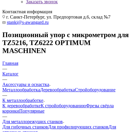
Заказать звонок
Контактная информация
г. Санкт-Петербург, ул. Предпортовая д.6, склад №7
stanki@s-awangard.ru
Позиционный упор с микрометром для
TZ5216, TZ6222 OPTIMUM
MASCHINEN
Главная
—
Каталог
—
Аксeccyapы и оснастка
Металлообработка
Деревообработка
Стройоборудование
—
К металлообработке
К деревообработке
К стройоборудованию
Фрезы свёрла
коронки
Популярные
—
Для металлорежущих станков
Для гибочных станков
Для профилирующих станков
Для