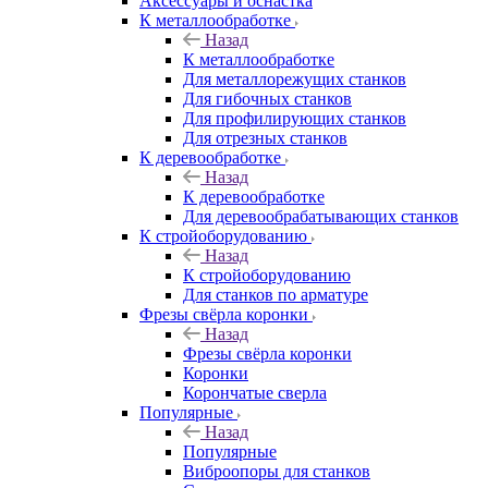
Аксeccyapы и оснастка
К металлообработке
Назад
К металлообработке
Для металлорежущих станков
Для гибочных станков
Для профилирующих станков
Для отрезных станков
К деревообработке
Назад
К деревообработке
Для деревообрабатывающих станков
К стройоборудованию
Назад
К стройоборудованию
Для станков по арматуре
Фрезы свёрла коронки
Назад
Фрезы свёрла коронки
Коронки
Корончатые сверла
Популярные
Назад
Популярные
Виброопоры для станков