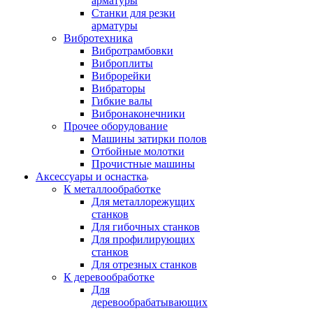
арматуры
Станки для резки
арматуры
Вибротехника
Вибротрамбовки
Виброплиты
Виброрейки
Вибраторы
Гибкие валы
Вибронаконечники
Прочее оборудование
Машины затирки полов
Отбойные молотки
Прочистные машины
Аксeccyapы и оснастка
К металлообработке
Для металлорежущих
станков
Для гибочных станков
Для профилирующих
станков
Для отрезных станков
К деревообработке
Для
деревообрабатывающих