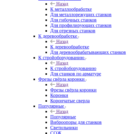
Назад
К металлообработке
Для металлорежущих станков
Для гибочных станков
Для профилирующих станков
Для отрезных станков
К деревообработке
Назад
К деревообработке
Для деревообрабатывающих станков
К стройоборудованию
Назад
К стройоборудованию
Для станков по арматуре
Фрезы свёрла коронки
Назад
Фрезы свёрла коронки
Коронки
Корончатые сверла
Популярные
Назад
Популярные
Виброопоры для станков
Светильники
СОЖ