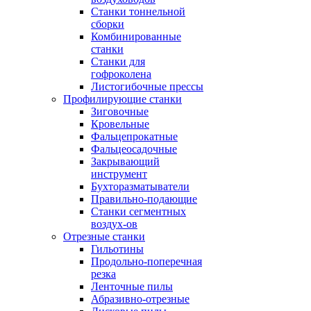
Станки тоннельной
сборки
Комбинированные
станки
Станки для
гофроколена
Листогибочные прессы
Профилирующие станки
Зиговочные
Кровельные
Фальцепрокатные
Фальцеосадочные
Закрывающий
инструмент
Бухторазматыватели
Правильно-подающие
Станки сегментных
воздух-ов
Отрезные станки
Гильотины
Продольно-поперечная
резка
Ленточные пилы
Абразивно-отрезные