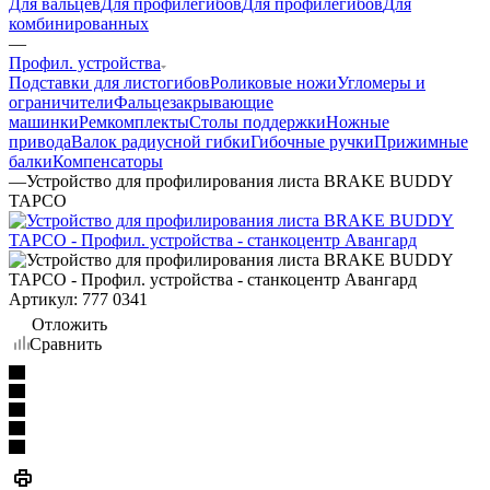
Для вальцев
Для профилегибов
Для профилегибов
Для
комбинированных
—
Профил. устройства
Подставки для листогибов
Роликовые ножи
Угломеры и
ограничители
Фальцезакрывающие
машинки
Ремкомплекты
Столы поддержки
Ножные
привода
Валок радиусной гибки
Гибочные ручки
Прижимные
балки
Компенсаторы
—
Устройство для профилирования листа BRAKE BUDDY
TAPCO
Артикул:
777 0341
Отложить
Сравнить