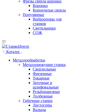
Фрезы свёрла коронки
Коронки
Корончатые сверла
Популярные
Виброопоры для
станков
Светильники
СОЖ
Каталог
Металлообработка
Металлорежущие станки
Сверлильные
Фрезерные
Токарные
Заточные и
шлифовальные
Резьбонарезные
Долбежные
Гибочные станки
Листогибы
Вальцы