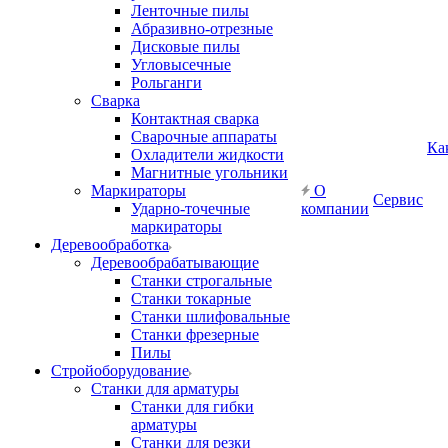
Ленточные пилы
Абразивно-отрезные
Дисковые пилы
Угловысечные
Рольганги
Сварка
Контактная сварка
Сварочные аппараты
Ка
Охладители жидкости
Магнитные угольники
Маркираторы
О
Сервис
Ударно-точечные
компании
маркираторы
Деревообработка
Деревообрабатывающие
Станки строгальные
Станки токарные
Станки шлифовальные
Станки фрезерные
Пилы
Стройоборудование
Станки для арматуры
Станки для гибки
арматуры
Станки для резки