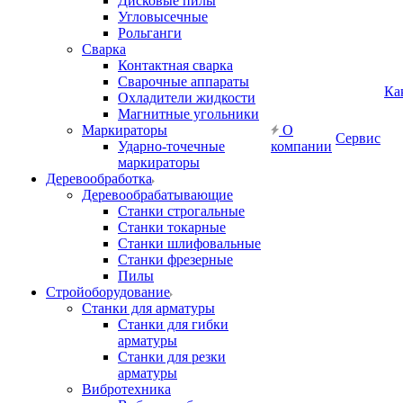
Дисковые пилы
Угловысечные
Рольганги
Сварка
Контактная сварка
Сварочные аппараты
Ка
Охладители жидкости
Магнитные угольники
Маркираторы
О
Сервис
Ударно-точечные
компании
маркираторы
Деревообработка
Деревообрабатывающие
Станки строгальные
Станки токарные
Станки шлифовальные
Станки фрезерные
Пилы
Стройоборудование
Станки для арматуры
Станки для гибки
арматуры
Станки для резки
арматуры
Вибротехника