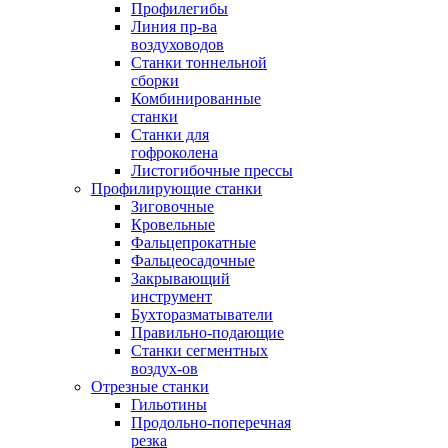
Профилегибы
Линия пр-ва
воздуховодов
Станки тоннельной
сборки
Комбинированные
станки
Станки для
гофроколена
Листогибочные прессы
Профилирующие станки
Зиговочные
Кровельные
Фальцепрокатные
Фальцеосадочные
Закрывающий
инструмент
Бухторазматыватели
Правильно-подающие
Станки сегментных
воздух-ов
Отрезные станки
Гильотины
Продольно-поперечная
резка