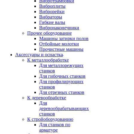
Вибротрамбовки
Виброплиты
Виброрейки
Вибраторы
Гибкие валы
Вибронаконечники
Прочее оборудование
Машины затирки полов
Отбойные молотки
Прочистные машины
Аксeccyapы и оснастка
К металлообработке
Для металлорежущих
станков
Для гибочных станков
Для профилирующих
станков
Для отрезных станков
К деревообработке
Для
деревообрабатывающих
станков
К стройоборудованию
Для станков по
арматуре