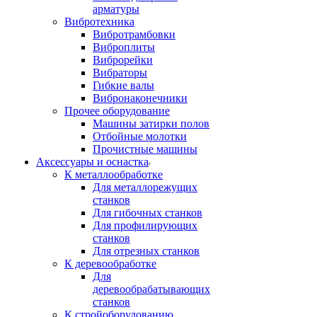
арматуры
Вибротехника
Вибротрамбовки
Виброплиты
Виброрейки
Вибраторы
Гибкие валы
Вибронаконечники
Прочее оборудование
Машины затирки полов
Отбойные молотки
Прочистные машины
Аксeccyapы и оснастка
К металлообработке
Для металлорежущих
станков
Для гибочных станков
Для профилирующих
станков
Для отрезных станков
К деревообработке
Для
деревообрабатывающих
станков
К стройоборудованию