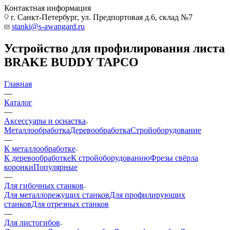
Контактная информация
г. Санкт-Петербург, ул. Предпортовая д.6, склад №7
stanki@s-awangard.ru
Устройство для профилирования листа
BRAKE BUDDY TAPCO
Главная
—
Каталог
—
Аксeccyapы и оснастка
Металлообработка
Деревообработка
Стройоборудование
—
К металлообработке
К деревообработке
К стройоборудованию
Фрезы свёрла
коронки
Популярные
—
Для гибочных станков
Для металлорежущих станков
Для профилирующих
станков
Для отрезных станков
—
Для листогибов