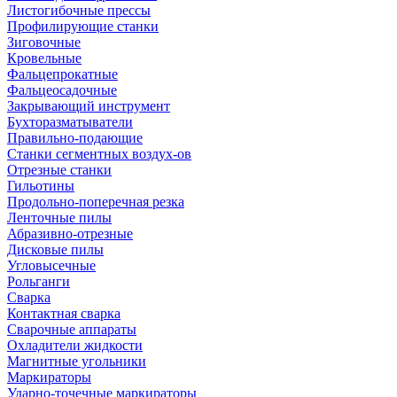
Листогибочные прессы
Профилирующие станки
Зиговочные
Кровельные
Фальцепрокатные
Фальцеосадочные
Закрывающий инструмент
Бухторазматыватели
Правильно-подающие
Станки сегментных воздух-ов
Отрезные станки
Гильотины
Продольно-поперечная резка
Ленточные пилы
Абразивно-отрезные
Дисковые пилы
Угловысечные
Рольганги
Сварка
Контактная сварка
Сварочные аппараты
Охладители жидкости
Магнитные угольники
Маркираторы
Ударно-точечные маркираторы