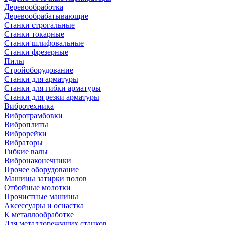
Деревообработка
Деревообрабатывающие
Станки строгальные
Станки токарные
Станки шлифовальные
Станки фрезерные
Пилы
Стройоборудование
Станки для арматуры
Станки для гибки арматуры
Станки для резки арматуры
Вибротехника
Вибротрамбовки
Виброплиты
Виброрейки
Вибраторы
Гибкие валы
Вибронаконечники
Прочее оборудование
Машины затирки полов
Отбойные молотки
Прочистные машины
Аксeccyapы и оснастка
К металлообработке
Для металлорежущих станков