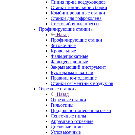
Линия пр-ва воздуховодов
Станки тоннельной сборки
Комбинированные станки
Станки для гофроколена
Листогибочные прессы
Профилирующие станки
Назад
Профилирующие станки
Зиговочные
Кровельные
Фальцепрокатные
Фальцеосадочные
Закрывающий инструмент
Бухторазматыватели
Правильно-подающие
Станки сегментных воздух-ов
Отрезные станки
Назад
Отрезные станки
Гильотины
Продольно-поперечная резка
Ленточные пилы
Абразивно-отрезные
Дисковые пилы
Угловысечные