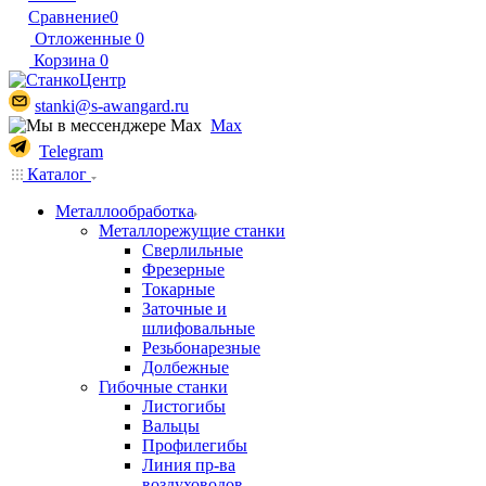
Сравнение
0
Отложенные
0
Корзина
0
stanki@s-awangard.ru
Max
Telegram
Каталог
Металлообработка
Металлорежущие станки
Сверлильные
Фрезерные
Токарные
Заточные и
шлифовальные
Резьбонарезные
Долбежные
Гибочные станки
Листогибы
Вальцы
Профилегибы
Линия пр-ва
воздуховодов