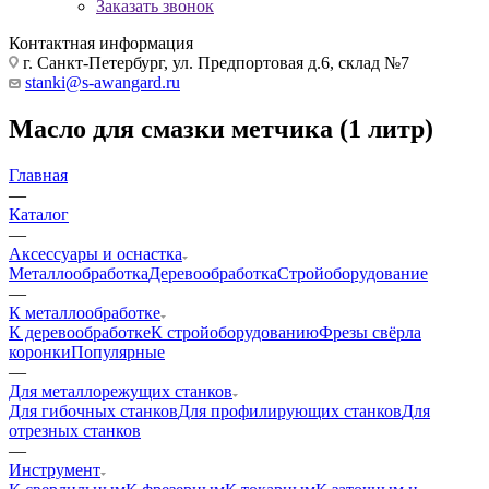
Заказать звонок
Контактная информация
г. Санкт-Петербург, ул. Предпортовая д.6, склад №7
stanki@s-awangard.ru
Масло для смазки метчика (1 литр)
Главная
—
Каталог
—
Аксeccyapы и оснастка
Металлообработка
Деревообработка
Стройоборудование
—
К металлообработке
К деревообработке
К стройоборудованию
Фрезы свёрла
коронки
Популярные
—
Для металлорежущих станков
Для гибочных станков
Для профилирующих станков
Для
отрезных станков
—
Инструмент