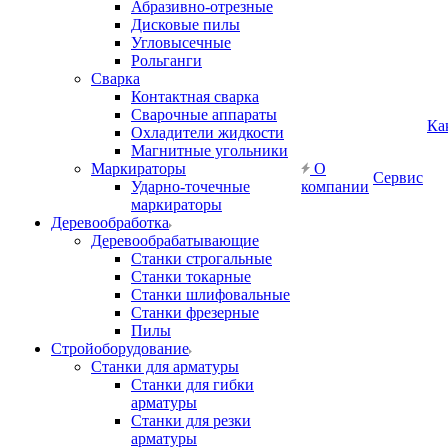
Абразивно-отрезные
Дисковые пилы
Угловысечные
Рольганги
Сварка
Контактная сварка
Сварочные аппараты
Ка
Охладители жидкости
Магнитные угольники
Маркираторы
О
Сервис
Ударно-точечные
компании
маркираторы
Деревообработка
Деревообрабатывающие
Станки строгальные
Станки токарные
Станки шлифовальные
Станки фрезерные
Пилы
Стройоборудование
Станки для арматуры
Станки для гибки
арматуры
Станки для резки
арматуры