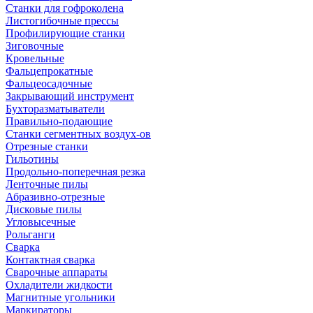
Станки для гофроколена
Листогибочные прессы
Профилирующие станки
Зиговочные
Кровельные
Фальцепрокатные
Фальцеосадочные
Закрывающий инструмент
Бухторазматыватели
Правильно-подающие
Станки сегментных воздух-ов
Отрезные станки
Гильотины
Продольно-поперечная резка
Ленточные пилы
Абразивно-отрезные
Дисковые пилы
Угловысечные
Рольганги
Сварка
Контактная сварка
Сварочные аппараты
Охладители жидкости
Магнитные угольники
Маркираторы