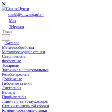
stanki@s-awangard.ru
Max
Telegram
Каталог
Металлообработка
Металлорежущие станки
Сверлильные
Фрезерные
Токарные
Заточные и шлифовальные
Резьбонарезные
Долбежные
Гибочные станки
Листогибы
Вальцы
Профилегибы
Линия пр-ва воздуховодов
Станки тоннельной сборки
Комбинированные станки