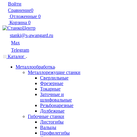
Войти
Сравнение
0
Отложенные
0
Корзина
0
stanki@s-awangard.ru
Max
Telegram
Каталог
Металлообработка
Металлорежущие станки
Сверлильные
Фрезерные
Токарные
Заточные и
шлифовальные
Резьбонарезные
Долбежные
Гибочные станки
Листогибы
Вальцы
Профилегибы