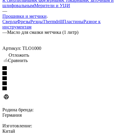
К сверлильным
К фрезерным
К токарным
К заточным и
шлифовальным
Мерители и УЦИ
—
Прошивки и метчики
Сверла
Фрезы
Резцы
Thermdrill
Пластины
Разное к
инструментам
—
Масло для смазки метчика (1 литр)
Артикул:
TLO1000
Отложить
Сравнить
Родина бренда:
Германия
Изготовление:
Китай