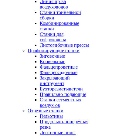
Линия пр-ва
воздуховодов
Станки тоннельной
сборки
Комбинированные
станки
Станки для
гофроколена
Листогибочные прессы
Профилирующие станки
Зиговочные
Кровельные
Фальцепрокатные
Фальцеосадочные
Закрывающий
инструмент
Бухторазматыватели
Правильно-подающие
Станки сегментных
воздух-ов
Отрезные станки
Гильотины
Продольно-поперечная
резка
Ленточные пилы