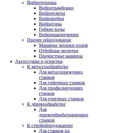
Вибротехника
Вибротрамбовки
Виброплиты
Виброрейки
Вибраторы
Гибкие валы
Вибронаконечники
Прочее оборудование
Машины затирки полов
Отбойные молотки
Прочистные машины
Аксeccyapы и оснастка
К металлообработке
Для металлорежущих
станков
Для гибочных станков
Для профилирующих
станков
Для отрезных станков
К деревообработке
Для
деревообрабатывающих
станков
К стройоборудованию
Для станков по