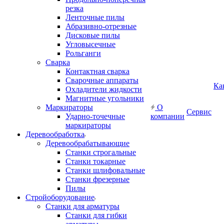
резка
Ленточные пилы
Абразивно-отрезные
Дисковые пилы
Угловысечные
Рольганги
Сварка
Контактная сварка
Сварочные аппараты
Ка
Охладители жидкости
Магнитные угольники
Маркираторы
О
Сервис
Ударно-точечные
компании
маркираторы
Деревообработка
Деревообрабатывающие
Станки строгальные
Станки токарные
Станки шлифовальные
Станки фрезерные
Пилы
Стройоборудование
Станки для арматуры
Станки для гибки