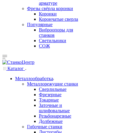
арматуре
Фрезы свёрла коронки
Коронки
Корончатые сверла
Популярные
Виброопоры для
станков
Светильники
СОЖ
Каталог
Металлообработка
Металлорежущие станки
Сверлильные
Фрезерные
Токарные
Заточные и
шлифовальные
Резьбонарезные
Долбежные
Гибочные станки
Листогибы