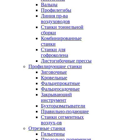
Вальцы
Профилегибы
Линия пр-ва
воздуховодов
Станки тоннельной
сборки
Комбинированные
станки
Станки для
гофроколена
Листогибочные прессы
Профилирующие станки
Зиговочные
Кровельные
Фальцепрокатные
Фальцеосадочные
Закрывающий
инструмент
Бухторазматыватели
Правильно-подающие
Станки сегментных
воздух-ов
Отрезные станки
Гильотины
Продольно-поперечная