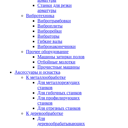
арматуры
Станки для резки
арматуры
Вибротехника
Вибротрамбовки
Виброплиты
Виброрейки
Вибраторы
Гибкие валы
Вибронаконечники
Прочее оборудование
Машины затирки полов
Отбойные молотки
Прочистные машины
Аксeccyapы и оснастка
К металлообработке
Для металлорежущих
станков
Для гибочных станков
Для профилирующих
станков
Для отрезных станков
К деревообработке
Для
деревообрабатывающих