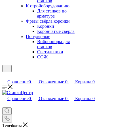
станков
К стройоборудованию
Для станков по
арматуре
Фрезы свёрла коронки
Коронки
Корончатые сверла
Популярные
Виброопоры для
станков
Светильники
СОЖ
Сравнение
0
Отложенные
0
Корзина
0
Сравнение
0
Отложенные
0
Корзина
0
Телефоны