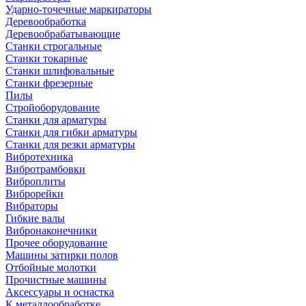
Ударно-точечные маркираторы
Деревообработка
Деревообрабатывающие
Станки строгальные
Станки токарные
Станки шлифовальные
Станки фрезерные
Пилы
Стройоборудование
Станки для арматуры
Станки для гибки арматуры
Станки для резки арматуры
Вибротехника
Вибротрамбовки
Виброплиты
Виброрейки
Вибраторы
Гибкие валы
Вибронаконечники
Прочее оборудование
Машины затирки полов
Отбойные молотки
Прочистные машины
Аксeccyapы и оснастка
К металлообработке