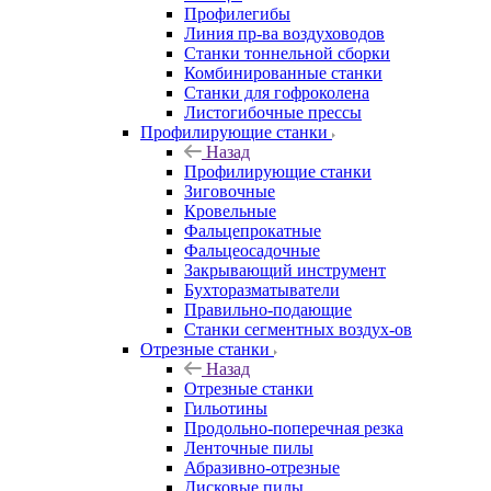
Профилегибы
Линия пр-ва воздуховодов
Станки тоннельной сборки
Комбинированные станки
Станки для гофроколена
Листогибочные прессы
Профилирующие станки
Назад
Профилирующие станки
Зиговочные
Кровельные
Фальцепрокатные
Фальцеосадочные
Закрывающий инструмент
Бухторазматыватели
Правильно-подающие
Станки сегментных воздух-ов
Отрезные станки
Назад
Отрезные станки
Гильотины
Продольно-поперечная резка
Ленточные пилы
Абразивно-отрезные
Дисковые пилы