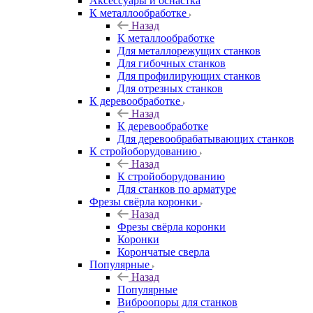
Аксeccyapы и оснастка
К металлообработке
Назад
К металлообработке
Для металлорежущих станков
Для гибочных станков
Для профилирующих станков
Для отрезных станков
К деревообработке
Назад
К деревообработке
Для деревообрабатывающих станков
К стройоборудованию
Назад
К стройоборудованию
Для станков по арматуре
Фрезы свёрла коронки
Назад
Фрезы свёрла коронки
Коронки
Корончатые сверла
Популярные
Назад
Популярные
Виброопоры для станков