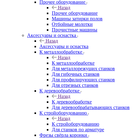
Прочее оборудование
Назад
Прочее оборудование
Машины затирки полов
Отбойные молотки
Прочистные машины
Аксeccyapы и оснастка
Назад
Аксeccyapы и оснастка
К металлообработке
Назад
К металлообработке
Для металлорежущих станков
Для гибочных станков
Для профилирующих станков
Для отрезных станков
К деревообработке
Назад
К деревообработке
Для деревообрабатывающих станков
К стройоборудованию
Назад
К стройоборудованию
Для станков по арматуре
Фрезы свёрла коронки