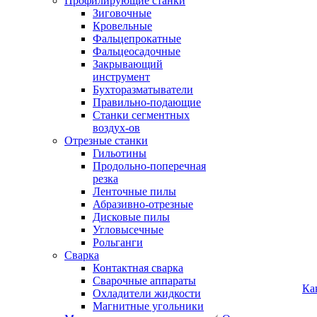
Профилирующие станки
Зиговочные
Кровельные
Фальцепрокатные
Фальцеосадочные
Закрывающий
инструмент
Бухторазматыватели
Правильно-подающие
Станки сегментных
воздух-ов
Отрезные станки
Гильотины
Продольно-поперечная
резка
Ленточные пилы
Абразивно-отрезные
Дисковые пилы
Угловысечные
Рольганги
Сварка
Контактная сварка
Сварочные аппараты
Ка
Охладители жидкости
Магнитные угольники