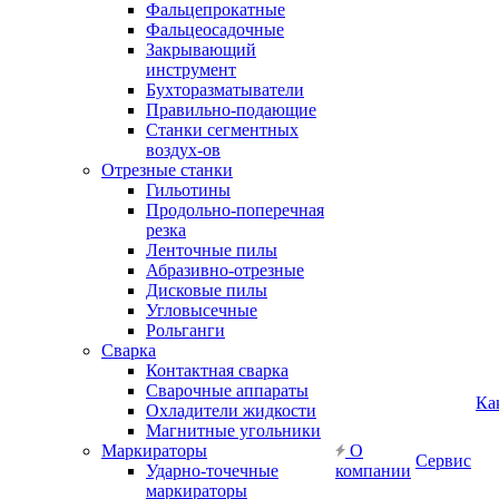
Фальцепрокатные
Фальцеосадочные
Закрывающий
инструмент
Бухторазматыватели
Правильно-подающие
Станки сегментных
воздух-ов
Отрезные станки
Гильотины
Продольно-поперечная
резка
Ленточные пилы
Абразивно-отрезные
Дисковые пилы
Угловысечные
Рольганги
Сварка
Контактная сварка
Сварочные аппараты
Ка
Охладители жидкости
Магнитные угольники
Маркираторы
О
Сервис
Ударно-точечные
компании
маркираторы