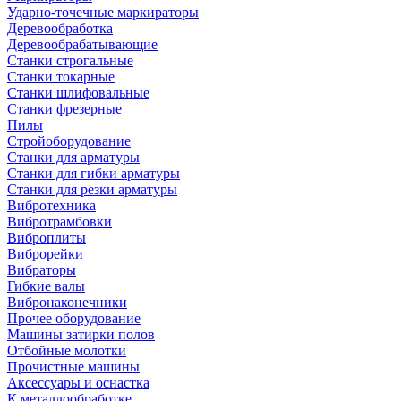
Ударно-точечные маркираторы
Деревообработка
Деревообрабатывающие
Станки строгальные
Станки токарные
Станки шлифовальные
Станки фрезерные
Пилы
Стройоборудование
Станки для арматуры
Станки для гибки арматуры
Станки для резки арматуры
Вибротехника
Вибротрамбовки
Виброплиты
Виброрейки
Вибраторы
Гибкие валы
Вибронаконечники
Прочее оборудование
Машины затирки полов
Отбойные молотки
Прочистные машины
Аксeccyapы и оснастка
К металлообработке