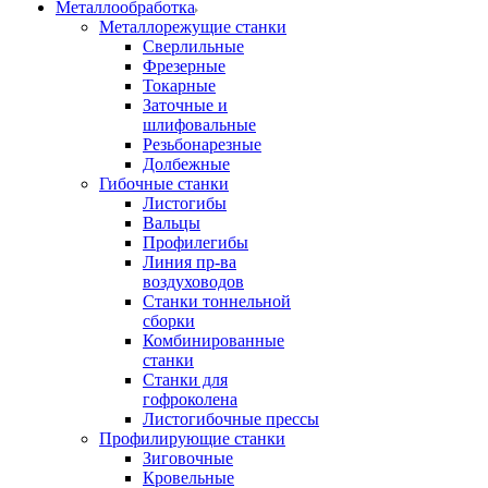
Металлообработка
Металлорежущие станки
Сверлильные
Фрезерные
Токарные
Заточные и
шлифовальные
Резьбонарезные
Долбежные
Гибочные станки
Листогибы
Вальцы
Профилегибы
Линия пр-ва
воздуховодов
Станки тоннельной
сборки
Комбинированные
станки
Станки для
гофроколена
Листогибочные прессы
Профилирующие станки
Зиговочные
Кровельные