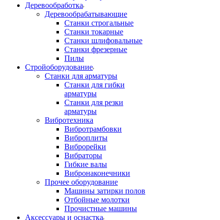
Деревообработка
Деревообрабатывающие
Станки строгальные
Станки токарные
Станки шлифовальные
Станки фрезерные
Пилы
Стройоборудование
Станки для арматуры
Станки для гибки
арматуры
Станки для резки
арматуры
Вибротехника
Вибротрамбовки
Виброплиты
Виброрейки
Вибраторы
Гибкие валы
Вибронаконечники
Прочее оборудование
Машины затирки полов
Отбойные молотки
Прочистные машины
Аксeccyapы и оснастка