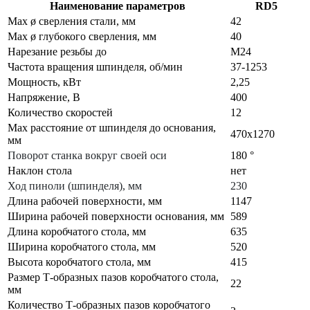
Наименование параметров
RD5
Max ø сверления стали, мм
42
Max ø глубокого сверления, мм
40
Нарезание резьбы до
М24
Частота вращения шпинделя, об/мин
37-1253
Мощность, кВт
2,25
Напряжение, В
400
Количество скоростей
12
Max расстояние от шпинделя до основания,
470х1270
мм
Поворот станка вокруг своей оси
180 °
Наклон стола
нет
Ход пиноли (шпинделя), мм
230
Длина рабочей поверхности, мм
1147
Ширина рабочей поверхности основания, мм
589
Длина коробчатого стола, мм
635
Ширина коробчатого стола, мм
520
Высота коробчатого стола, мм
415
Размер Т-образных пазов коробчатого стола,
22
мм
Количество Т-образных пазов коробчатого