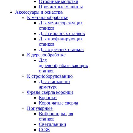
Отбойные молотки
Прочистные машины
Аксeccyapы и оснастка
К металлообработке
Для металлорежущих
станков
Для гибочных станков
Для профилирующих
станков
Для отрезных станков
К деревообработке
Для
деревообрабатывающих
станков
К стройоборудованию
Для станков по
арматуре
Фрезы свёрла коронки
Коронки
Корончатые сверла
Популярные
Виброопоры для
станков
Светильники
СОЖ