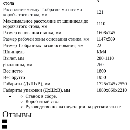
3
стола
Расстояние между Т-образными пазами
121
коробчатого стола, мм
Максимальное расстояние от шпинделя до
1110
коробчатого стола, мм
Размер основания станка, мм
1608х745
Размер рабочей зоны основания станка, мм
1147х589
Размер Т-образных пазов основания, мм
22
Шпиндель
КМ4
Вылет, мм
280-1110
ø колонны, мм
260
Вес нетто
1800
Вес брутто
1950
Габариты (ДхШхВ), мм
1725х745х2550
Габариты упаковки (ДхШхВ), мм
1880х860х2210
Станок в сборе.
Коробчатый стол.
Руководство по эксплуатации на русском языке.
Отзывы