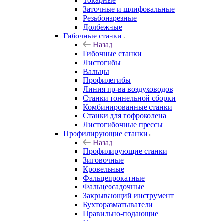
Токарные
Заточные и шлифовальные
Резьбонарезные
Долбежные
Гибочные станки
Назад
Гибочные станки
Листогибы
Вальцы
Профилегибы
Линия пр-ва воздуховодов
Станки тоннельной сборки
Комбинированные станки
Станки для гофроколена
Листогибочные прессы
Профилирующие станки
Назад
Профилирующие станки
Зиговочные
Кровельные
Фальцепрокатные
Фальцеосадочные
Закрывающий инструмент
Бухторазматыватели
Правильно-подающие