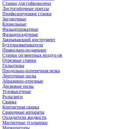
Станки для гофроколена
Листогибочные прессы
Профилирующие станки
Зиговочные
Кровельные
Фальцепрокатные
Фальцеосадочные
Закрывающий инструмент
Бухторазматыватели
Правильно-подающие
Станки сегментных воздух-ов
Отрезные станки
Гильотины
Продольно-поперечная резка
Ленточные пилы
Абразивно-отрезные
Дисковые пилы
Угловысечные
Рольганги
Сварка
Контактная сварка
Сварочные аппараты
Охладители жидкости
Магнитные угольники
Маркираторы