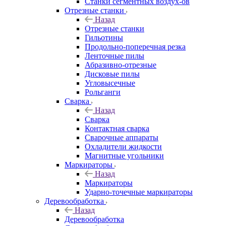
Станки сегментных воздух-ов
Отрезные станки
Назад
Отрезные станки
Гильотины
Продольно-поперечная резка
Ленточные пилы
Абразивно-отрезные
Дисковые пилы
Угловысечные
Рольганги
Сварка
Назад
Сварка
Контактная сварка
Сварочные аппараты
Охладители жидкости
Магнитные угольники
Маркираторы
Назад
Маркираторы
Ударно-точечные маркираторы
Деревообработка
Назад
Деревообработка