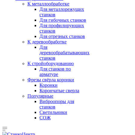
К металлообработке
Для металлорежущих
станков
Для гибочных станков
Для профилирующих
станков
Для отрезных станков
К деревообработке
Для
деревообрабатывающих
станков
К стройоборудованию
Для станков по
арматуре
Фрезы свёрла коронки
Коронки
Корончатые сверла
Популярные
Виброопоры для
станков
Светильники
СОЖ