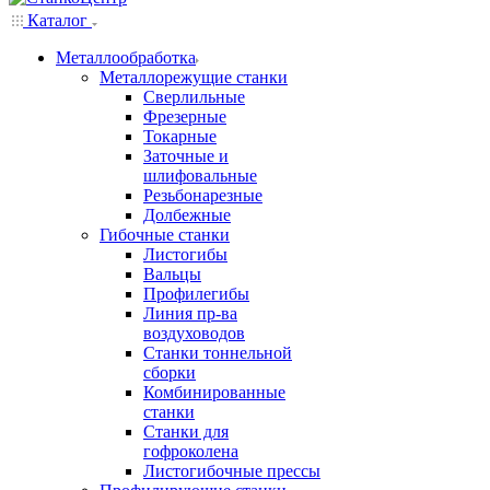
Каталог
Металлообработка
Металлорежущие станки
Сверлильные
Фрезерные
Токарные
Заточные и
шлифовальные
Резьбонарезные
Долбежные
Гибочные станки
Листогибы
Вальцы
Профилегибы
Линия пр-ва
воздуховодов
Станки тоннельной
сборки
Комбинированные
станки
Станки для
гофроколена
Листогибочные прессы