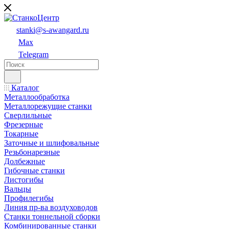
stanki@s-awangard.ru
Max
Telegram
Каталог
Металлообработка
Металлорежущие станки
Сверлильные
Фрезерные
Токарные
Заточные и шлифовальные
Резьбонарезные
Долбежные
Гибочные станки
Листогибы
Вальцы
Профилегибы
Линия пр-ва воздуховодов
Станки тоннельной сборки
Комбинированные станки