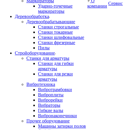
Маркираторы
О
Сервис
Ударно-точечные
компании
маркираторы
Деревообработка
Деревообрабатывающие
Станки строгальные
Станки токарные
Станки шлифовальные
Станки фрезерные
Пилы
Стройоборудование
Станки для арматуры
Станки для гибки
арматуры
Станки для резки
арматуры
Вибротехника
Вибротрамбовки
Виброплиты
Виброрейки
Вибраторы
Гибкие валы
Вибронаконечники
Прочее оборудование
Машины затирки полов