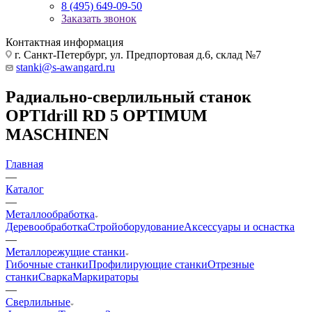
8 (495) 649-09-50
Заказать звонок
Контактная информация
г. Санкт-Петербург, ул. Предпортовая д.6, склад №7
stanki@s-awangard.ru
Радиально-сверлильный станок
OPTIdrill RD 5 OPTIMUM
MASCHINEN
Главная
—
Каталог
—
Металлообработка
Деревообработка
Стройоборудование
Аксeccyapы и оснастка
—
Металлорежущие станки
Гибочные станки
Профилирующие станки
Отрезные
станки
Сварка
Маркираторы
—
Сверлильные