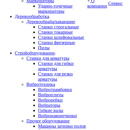
Маркираторы
О
Сервис
Ударно-точечные
компании
маркираторы
Деревообработка
Деревообрабатывающие
Станки строгальные
Станки токарные
Станки шлифовальные
Станки фрезерные
Пилы
Стройоборудование
Станки для арматуры
Станки для гибки
арматуры
Станки для резки
арматуры
Вибротехника
Вибротрамбовки
Виброплиты
Виброрейки
Вибраторы
Гибкие валы
Вибронаконечники
Прочее оборудование
Машины затирки полов