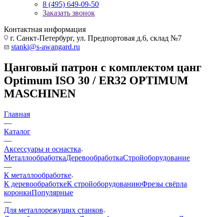
8 (495) 649-09-50
Заказать звонок
Контактная информация
г. Санкт-Петербург, ул. Предпортовая д.6, склад №7
stanki@s-awangard.ru
Цанговый патрон с комплектом цанг
Optimum ISO 30 / ER32 OPTIMUM
MASCHINEN
Главная
—
Каталог
—
Аксeccyapы и оснастка
Металлообработка
Деревообработка
Стройоборудование
—
К металлообработке
К деревообработке
К стройоборудованию
Фрезы свёрла
коронки
Популярные
—
Для металлорежущих станков