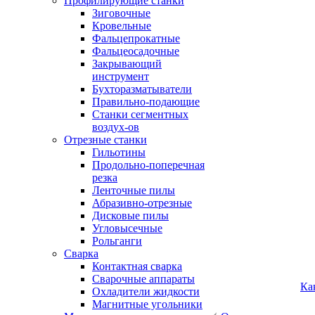
Профилирующие станки
Зиговочные
Кровельные
Фальцепрокатные
Фальцеосадочные
Закрывающий
инструмент
Бухторазматыватели
Правильно-подающие
Станки сегментных
воздух-ов
Отрезные станки
Гильотины
Продольно-поперечная
резка
Ленточные пилы
Абразивно-отрезные
Дисковые пилы
Угловысечные
Рольганги
Сварка
Контактная сварка
Сварочные аппараты
Ка
Охладители жидкости
Магнитные угольники