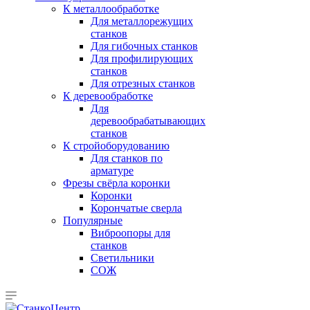
К металлообработке
Для металлорежущих
станков
Для гибочных станков
Для профилирующих
станков
Для отрезных станков
К деревообработке
Для
деревообрабатывающих
станков
К стройоборудованию
Для станков по
арматуре
Фрезы свёрла коронки
Коронки
Корончатые сверла
Популярные
Виброопоры для
станков
Светильники
СОЖ