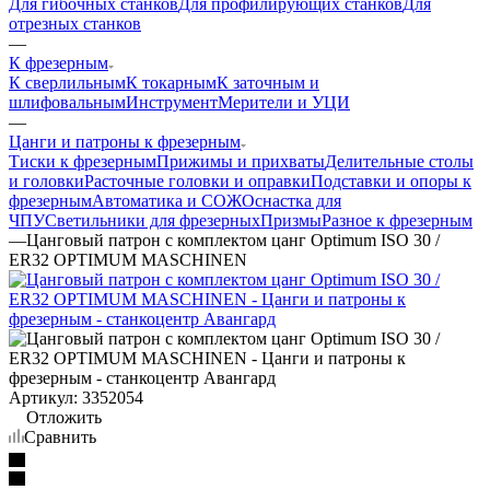
Для гибочных станков
Для профилирующих станков
Для
отрезных станков
—
К фрезерным
К сверлильным
К токарным
К заточным и
шлифовальным
Инструмент
Мерители и УЦИ
—
Цанги и патроны к фрезерным
Тиски к фрезерным
Прижимы и прихваты
Делительные столы
и головки
Расточные головки и оправки
Подставки и опоры к
фрезерным
Автоматика и СОЖ
Оснастка для
ЧПУ
Светильники для фрезерных
Призмы
Разное к фрезерным
—
Цанговый патрон с комплектом цанг Optimum ISO 30 /
ER32 OPTIMUM MASCHINEN
Артикул:
3352054
Отложить
Сравнить