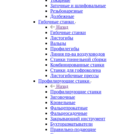
Токарные
Заточные и шлифовальные
Резьбонарезные
Долбежные
Гибочные станки
Назад
Гибочные станки
Листогибы
Вальцы
Профилегибы
Линия пр-ва воздуховодов
Станки тоннельной сборки
Комбинированные станки
Станки для гофроколена
Листогибочные прессы
Профилирующие станки
Назад
Профилирующие станки
Зиговочные
Кровельные
Фальцепрокатные
Фальцеосадочные
Закрывающий инструмент
Бухторазматыватели
Правильно-подающие