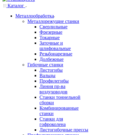
Каталог
Металлообработка
Металлорежущие станки
Сверлильные
Фрезерные
Токарные
Заточные и
шлифовальные
Резьбонарезные
Долбежные
Гибочные станки
Листогибы
Вальцы
Профилегибы
Линия пр-ва
воздуховодов
Станки тоннельной
сборки
Комбинированные
станки
Станки для
гофроколена
Листогибочные прессы