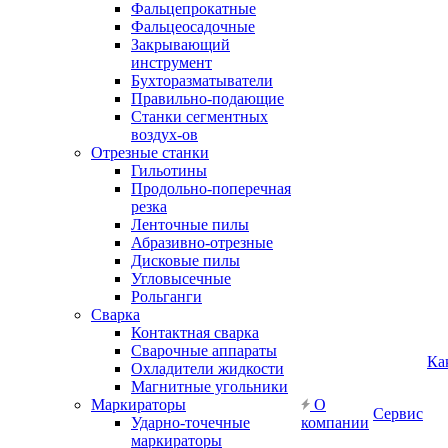
Фальцепрокатные
Фальцеосадочные
Закрывающий
инструмент
Бухторазматыватели
Правильно-подающие
Станки сегментных
воздух-ов
Отрезные станки
Гильотины
Продольно-поперечная
резка
Ленточные пилы
Абразивно-отрезные
Дисковые пилы
Угловысечные
Рольганги
Сварка
Контактная сварка
Сварочные аппараты
Ка
Охладители жидкости
Магнитные угольники
Маркираторы
О
Сервис
Ударно-точечные
компании
маркираторы