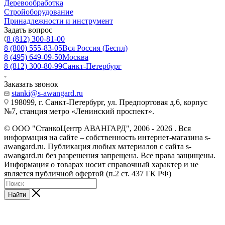
Деревообработка
Стройоборудование
Принадлежности и инструмент
Задать вопрос
8 (812) 300-81-00
8 (800) 555-83-05
Вся Россия (Беспл)
8 (495) 649-09-50
Москва
8 (812) 300-80-99
Санкт-Петербург
Заказать звонок
stanki@s-awangard.ru
198099, г. Санкт-Петербург, ул. Предпортовая д.6, корпус
№7, станция метро «Ленинский проспект».
© ООО "СтанкоЦентр АВАНГАРД", 2006 - 2026 . Вся
информация на сайте – собственность интернет-магазина s-
awangard.ru. Публикация любых материалов с сайта s-
awangard.ru без разрешения запрещена. Все права защищены.
Информация о товарах носит справочный характер и не
является публичной офертой (п.2 ст. 437 ГК РФ)
Найти