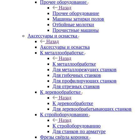
Прочее оборудование
Назад
Прочее оборудование
Машины затирки полов
Отбойные молотки
Прочистные машины
Аксeccyapы и оснастка
Назад
Аксeccyapы и оснастка
К металлообработке
Назад
К металлообработке
Для металлорежущих станков
Для гибочных станков
Для профилирующих станков
Для отрезных станков
К деревообработке
Назад
К деревообработке
Для деревообрабатывающих станков
К стройоборудованию
Назад
К стройоборудованию
Для станков по арматуре
Фрезы свёрла коронки