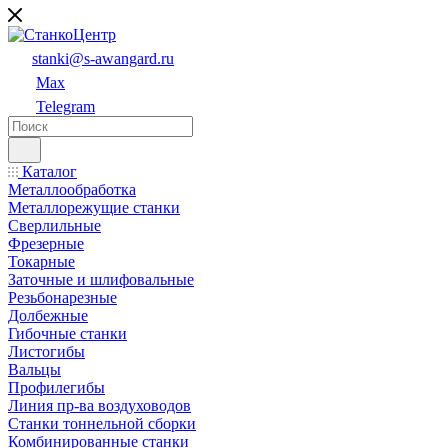
stanki@s-awangard.ru
Max
Telegram
Каталог
Металлообработка
Металлорежущие станки
Сверлильные
Фрезерные
Токарные
Заточные и шлифовальные
Резьбонарезные
Долбежные
Гибочные станки
Листогибы
Вальцы
Профилегибы
Линия пр-ва воздуховодов
Станки тоннельной сборки
Комбинированные станки