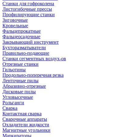
Станки для гофроколена
Листогибочные прессы
Профилирующие станки
Зиговочные
Кровельные
Фальцепрокатные
Фальцеосадочные
Закрывающий инструмент
Бухторазматыватели
Правильно-подающие
Станки сегментных воздух-ов
Отрезные станки
Гильотины
Продольно-поперечная резка
Ленточные пилы
Абразивно-отрезные
Дисковые пилы
Угловысечные
Рольганги
Сварка
Контактная сварка
Сварочные аппараты
Охладители жидкости
Магнитные угольники
Маркираторы