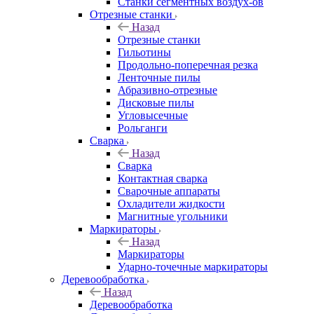
Станки сегментных воздух-ов
Отрезные станки
Назад
Отрезные станки
Гильотины
Продольно-поперечная резка
Ленточные пилы
Абразивно-отрезные
Дисковые пилы
Угловысечные
Рольганги
Сварка
Назад
Сварка
Контактная сварка
Сварочные аппараты
Охладители жидкости
Магнитные угольники
Маркираторы
Назад
Маркираторы
Ударно-точечные маркираторы
Деревообработка
Назад
Деревообработка