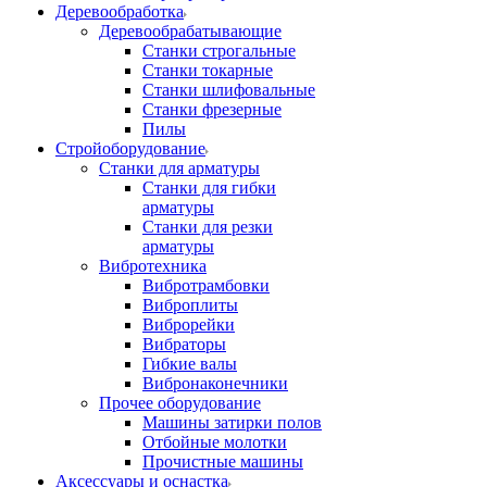
Деревообработка
Деревообрабатывающие
Станки строгальные
Станки токарные
Станки шлифовальные
Станки фрезерные
Пилы
Стройоборудование
Станки для арматуры
Станки для гибки
арматуры
Станки для резки
арматуры
Вибротехника
Вибротрамбовки
Виброплиты
Виброрейки
Вибраторы
Гибкие валы
Вибронаконечники
Прочее оборудование
Машины затирки полов
Отбойные молотки
Прочистные машины
Аксeccyapы и оснастка