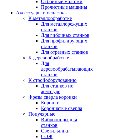
Отбойные молотки
Прочистные машины
Аксeccyapы и оснастка
К металлообработке
Для металлорежущих
станков
Для гибочных станков
Для профилирующих
станков
Для отрезных станков
К деревообработке
Для
деревообрабатывающих
станков
К стройоборудованию
Для станков по
арматуре
Фрезы свёрла коронки
Коронки
Корончатые сверла
Популярные
Виброопоры для
станков
Светильники
СОЖ