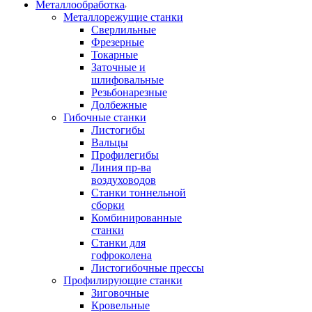
Металлообработка
Металлорежущие станки
Сверлильные
Фрезерные
Токарные
Заточные и
шлифовальные
Резьбонарезные
Долбежные
Гибочные станки
Листогибы
Вальцы
Профилегибы
Линия пр-ва
воздуховодов
Станки тоннельной
сборки
Комбинированные
станки
Станки для
гофроколена
Листогибочные прессы
Профилирующие станки
Зиговочные
Кровельные