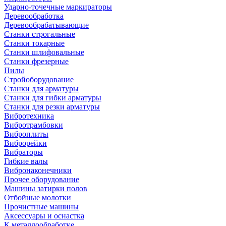
Ударно-точечные маркираторы
Деревообработка
Деревообрабатывающие
Станки строгальные
Станки токарные
Станки шлифовальные
Станки фрезерные
Пилы
Стройоборудование
Станки для арматуры
Станки для гибки арматуры
Станки для резки арматуры
Вибротехника
Вибротрамбовки
Виброплиты
Виброрейки
Вибраторы
Гибкие валы
Вибронаконечники
Прочее оборудование
Машины затирки полов
Отбойные молотки
Прочистные машины
Аксeccyapы и оснастка
К металлообработке