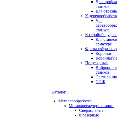
Для профи
станков
Для отрезн
К деревообработ
Для
деревообр
станков
К стройоборудов
Для станков
арматуре
Фрезы свёрла ко
Коронки
Корончатые
Популярные
Виброопор
станков
Светильни
СОЖ
Каталог
Металлообработка
Металлорежущие станки
Сверлильные
Фрезерные