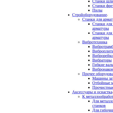
Станки шл
Станки фре
Пилы
Стройоборудование
Станки для арма
Станки для
арматуры
Станки для
арматуры
Вибротехника
Вибротрам
Виброплит
Виброрейк
Вибраторы
Гибкие вал
Вибронако
Прочее оборудов
Машины за
Отбойные 
Прочистны
Аксeccyapы и оснастка
К металлообрабо
Для метал
станков
Для гибочн