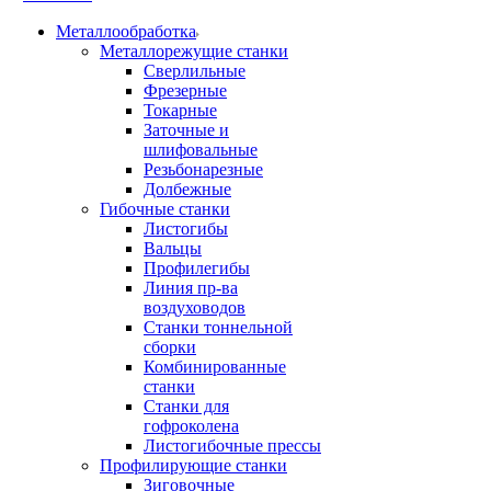
Металлообработка
Металлорежущие станки
Сверлильные
Фрезерные
Токарные
Заточные и
шлифовальные
Резьбонарезные
Долбежные
Гибочные станки
Листогибы
Вальцы
Профилегибы
Линия пр-ва
воздуховодов
Станки тоннельной
сборки
Комбинированные
станки
Станки для
гофроколена
Листогибочные прессы
Профилирующие станки
Зиговочные