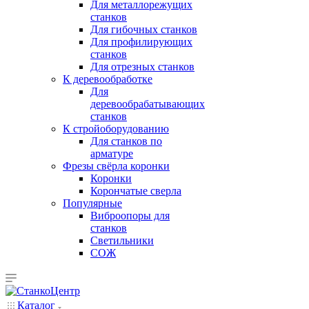
Для металлорежущих
станков
Для гибочных станков
Для профилирующих
станков
Для отрезных станков
К деревообработке
Для
деревообрабатывающих
станков
К стройоборудованию
Для станков по
арматуре
Фрезы свёрла коронки
Коронки
Корончатые сверла
Популярные
Виброопоры для
станков
Светильники
СОЖ
Каталог