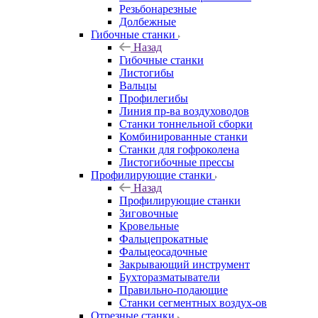
Резьбонарезные
Долбежные
Гибочные станки
Назад
Гибочные станки
Листогибы
Вальцы
Профилегибы
Линия пр-ва воздуховодов
Станки тоннельной сборки
Комбинированные станки
Станки для гофроколена
Листогибочные прессы
Профилирующие станки
Назад
Профилирующие станки
Зиговочные
Кровельные
Фальцепрокатные
Фальцеосадочные
Закрывающий инструмент
Бухторазматыватели
Правильно-подающие
Станки сегментных воздух-ов
Отрезные станки