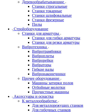
Деревообрабатывающие
Станки строгальные
Станки токарные
Станки шлифовальные
Станки фрезерные
Пилы
Стройоборудование
Станки для арматуры
Станки для гибки арматуры
Станки для резки арматуры
Вибротехника
Вибротрамбовки
Виброплиты
Виброрейки
Вибраторы
Гибкие валы
Вибронаконечники
Прочее оборудование
Машины затирки полов
Отбойные молотки
Прочистные машины
Аксeccyapы и оснастка
К металлообработке
Для металлорежущих станков
Для гибочных станков