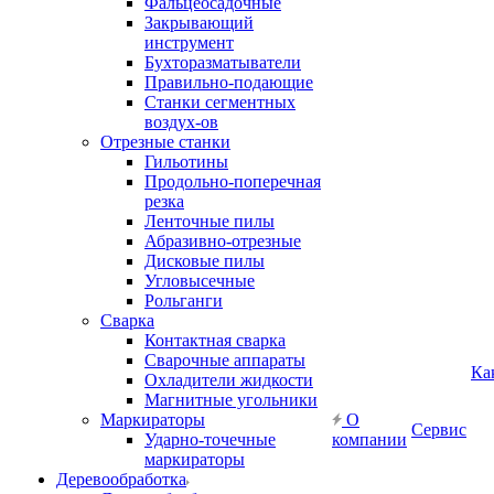
Фальцеосадочные
Закрывающий
инструмент
Бухторазматыватели
Правильно-подающие
Станки сегментных
воздух-ов
Отрезные станки
Гильотины
Продольно-поперечная
резка
Ленточные пилы
Абразивно-отрезные
Дисковые пилы
Угловысечные
Рольганги
Сварка
Контактная сварка
Сварочные аппараты
Ка
Охладители жидкости
Магнитные угольники
Маркираторы
О
Сервис
Ударно-точечные
компании
маркираторы
Деревообработка