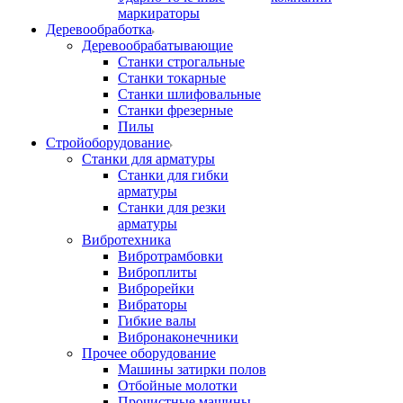
маркираторы
Деревообработка
Деревообрабатывающие
Станки строгальные
Станки токарные
Станки шлифовальные
Станки фрезерные
Пилы
Стройоборудование
Станки для арматуры
Станки для гибки
арматуры
Станки для резки
арматуры
Вибротехника
Вибротрамбовки
Виброплиты
Виброрейки
Вибраторы
Гибкие валы
Вибронаконечники
Прочее оборудование
Машины затирки полов
Отбойные молотки
Прочистные машины