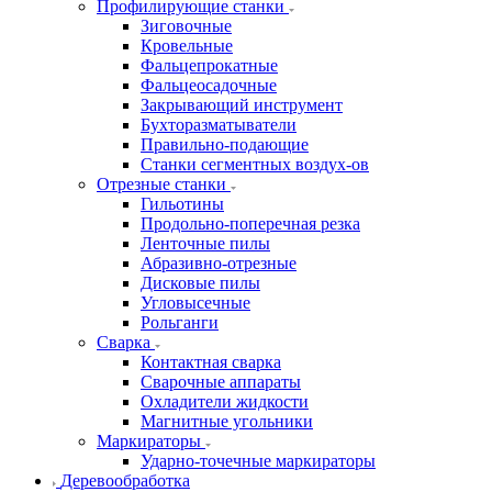
Профилирующие станки
Зиговочные
Кровельные
Фальцепрокатные
Фальцеосадочные
Закрывающий инструмент
Бухторазматыватели
Правильно-подающие
Станки сегментных воздух-ов
Отрезные станки
Гильотины
Продольно-поперечная резка
Ленточные пилы
Абразивно-отрезные
Дисковые пилы
Угловысечные
Рольганги
Сварка
Контактная сварка
Сварочные аппараты
Охладители жидкости
Магнитные угольники
Маркираторы
Ударно-точечные маркираторы
Деревообработка