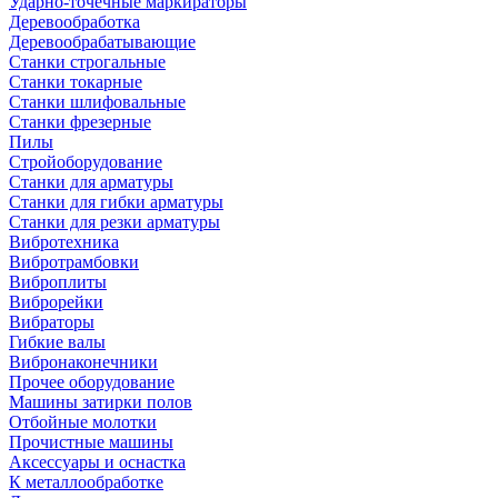
Ударно-точечные маркираторы
Деревообработка
Деревообрабатывающие
Станки строгальные
Станки токарные
Станки шлифовальные
Станки фрезерные
Пилы
Стройоборудование
Станки для арматуры
Станки для гибки арматуры
Станки для резки арматуры
Вибротехника
Вибротрамбовки
Виброплиты
Виброрейки
Вибраторы
Гибкие валы
Вибронаконечники
Прочее оборудование
Машины затирки полов
Отбойные молотки
Прочистные машины
Аксeccyapы и оснастка
К металлообработке