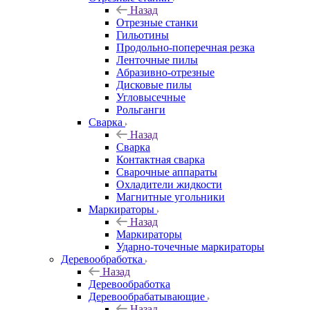
Назад
Отрезные станки
Гильотины
Продольно-поперечная резка
Ленточные пилы
Абразивно-отрезные
Дисковые пилы
Угловысечные
Рольганги
Сварка
Назад
Сварка
Контактная сварка
Сварочные аппараты
Охладители жидкости
Магнитные угольники
Маркираторы
Назад
Маркираторы
Ударно-точечные маркираторы
Деревообработка
Назад
Деревообработка
Деревообрабатывающие
Назад