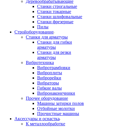
Деревообрабатывающие
Станки строгальные
Станки токарные
Станки шлифовальные
Станки фрезерные
Пилы
Стройоборудование
Станки для арматуры
Станки для гибки
арматуры
Станки для резки
арматуры
Вибротехника
Вибротрамбовки
Виброплиты
Виброрейки
Вибраторы
Гибкие валы
Вибронаконечники
Прочее оборудование
Машины затирки полов
Отбойные молотки
Прочистные машины
Аксeccyapы и оснастка
К металлообработке