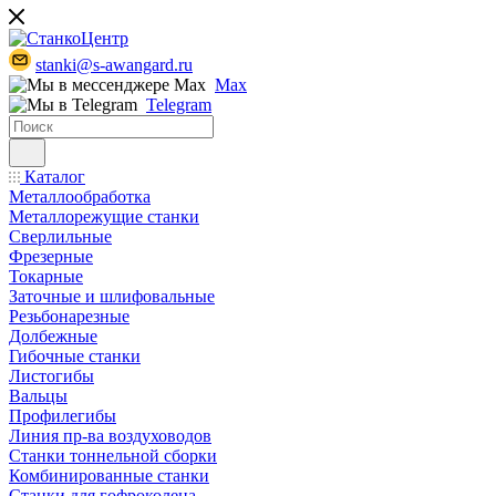
stanki@s-awangard.ru
Max
Telegram
Каталог
Металлообработка
Металлорежущие станки
Сверлильные
Фрезерные
Токарные
Заточные и шлифовальные
Резьбонарезные
Долбежные
Гибочные станки
Листогибы
Вальцы
Профилегибы
Линия пр-ва воздуховодов
Станки тоннельной сборки
Комбинированные станки
Станки для гофроколена