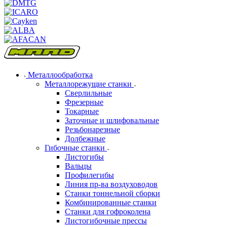
Металлообработка
Металлорежущие станки
Сверлильные
Фрезерные
Токарные
Заточные и шлифовальные
Резьбонарезные
Долбежные
Гибочные станки
Листогибы
Вальцы
Профилегибы
Линия пр-ва воздуховодов
Станки тоннельной сборки
Комбинированные станки
Станки для гофроколена
Листогибочные прессы