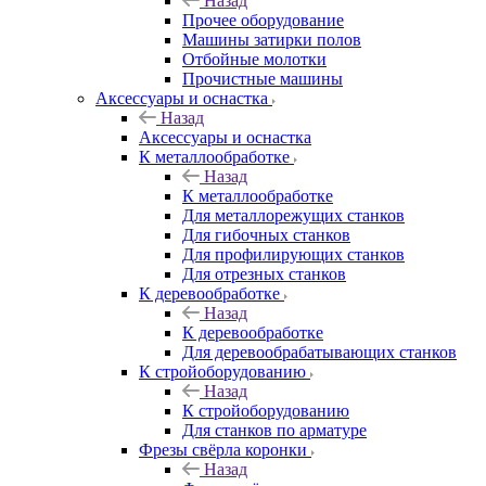
Назад
Прочее оборудование
Машины затирки полов
Отбойные молотки
Прочистные машины
Аксeccyapы и оснастка
Назад
Аксeccyapы и оснастка
К металлообработке
Назад
К металлообработке
Для металлорежущих станков
Для гибочных станков
Для профилирующих станков
Для отрезных станков
К деревообработке
Назад
К деревообработке
Для деревообрабатывающих станков
К стройоборудованию
Назад
К стройоборудованию
Для станков по арматуре
Фрезы свёрла коронки
Назад