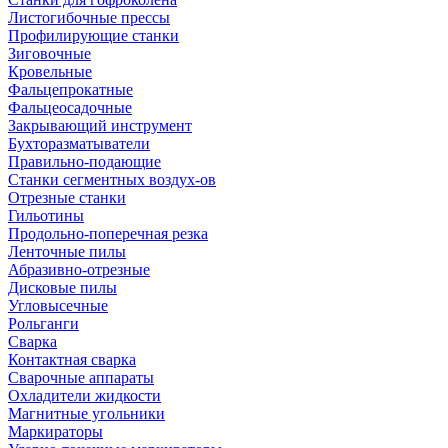
Листогибочные прессы
Профилирующие станки
Зиговочные
Кровельные
Фальцепрокатные
Фальцеосадочные
Закрывающий инструмент
Бухторазматыватели
Правильно-подающие
Станки сегментных воздух-ов
Отрезные станки
Гильотины
Продольно-поперечная резка
Ленточные пилы
Абразивно-отрезные
Дисковые пилы
Угловысечные
Рольганги
Сварка
Контактная сварка
Сварочные аппараты
Охладители жидкости
Магнитные угольники
Маркираторы