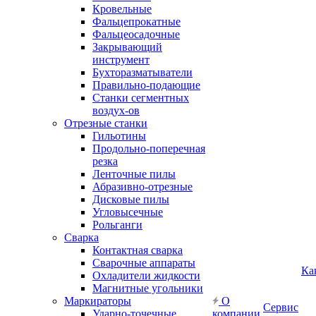
Кровельные
Фальцепрокатные
Фальцеосадочные
Закрывающий
инструмент
Бухторазматыватели
Правильно-подающие
Станки сегментных
воздух-ов
Отрезные станки
Гильотины
Продольно-поперечная
резка
Ленточные пилы
Абразивно-отрезные
Дисковые пилы
Угловысечные
Рольганги
Сварка
Контактная сварка
Сварочные аппараты
Ка
Охладители жидкости
Магнитные угольники
Маркираторы
О
Сервис
Ударно-точечные
компании