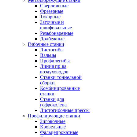
Металлорежущие станки
Сверлильные
Фрезерные
Токарные
Заточные и
шлифовальные
Резьбонарезные
Долбежные
Гибочные станки
Листогибы
Вальцы
Профилегибы
Линия пр-ва
воздуховодов
Станки тоннельной
сборки
Комбинированные
станки
Станки для
гофроколена
Листогибочные прессы
Профилирующие станки
Зиговочные
Кровельные
Фальцепрокатные