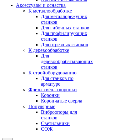
Аксeccyapы и оснастка
К металлообработке
Для металлорежущих
станков
Для гибочных станков
Для профилирующих
станков
Для отрезных станков
К деревообработке
Для
деревообрабатывающих
станков
К стройоборудованию
Для станков по
арматуре
Фрезы свёрла коронки
Коронки
Корончатые сверла
Популярные
Виброопоры для
станков
Светильники
СОЖ