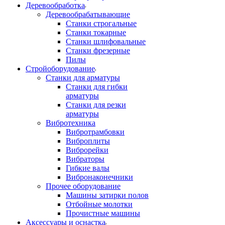
Деревообработка
Деревообрабатывающие
Станки строгальные
Станки токарные
Станки шлифовальные
Станки фрезерные
Пилы
Стройоборудование
Станки для арматуры
Станки для гибки
арматуры
Станки для резки
арматуры
Вибротехника
Вибротрамбовки
Виброплиты
Виброрейки
Вибраторы
Гибкие валы
Вибронаконечники
Прочее оборудование
Машины затирки полов
Отбойные молотки
Прочистные машины
Аксeccyapы и оснастка