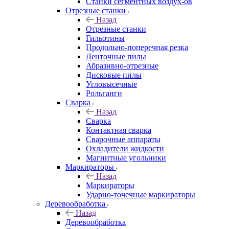
Станки сегментных воздух-ов
Отрезные станки
Назад
Отрезные станки
Гильотины
Продольно-поперечная резка
Ленточные пилы
Абразивно-отрезные
Дисковые пилы
Угловысечные
Рольганги
Сварка
Назад
Сварка
Контактная сварка
Сварочные аппараты
Охладители жидкости
Магнитные угольники
Маркираторы
Назад
Маркираторы
Ударно-точечные маркираторы
Деревообработка
Назад
Деревообработка