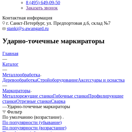
8 (495) 649-09-50
Заказать звонок
Контактная информация
г. Санкт-Петербург, ул. Предпортовая д.6, склад №7
stanki@s-awangard.ru
Ударно-точечные маркираторы
Главная
—
Каталог
—
Металлообработка
Деревообработка
Стройоборудование
Аксeccyapы и оснастка
—
Маркираторы
Металлорежущие станки
Гибочные станки
Профилирующие
станки
Отрезные станки
Сварка
—
Ударно-точечные маркираторы
Фильтр
По умолчанию (возрастание)
По популярности (убывание)
По популярности (возрастание)