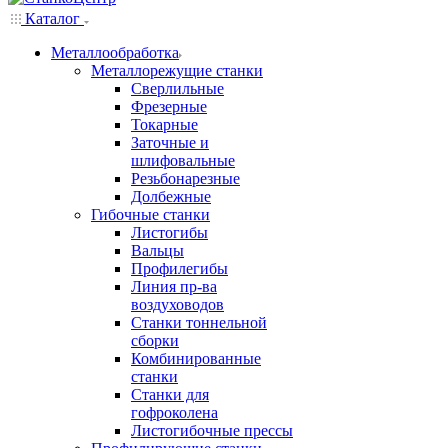
Каталог
Металлообработка
Металлорежущие станки
Сверлильные
Фрезерные
Токарные
Заточные и
шлифовальные
Резьбонарезные
Долбежные
Гибочные станки
Листогибы
Вальцы
Профилегибы
Линия пр-ва
воздуховодов
Станки тоннельной
сборки
Комбинированные
станки
Станки для
гофроколена
Листогибочные прессы