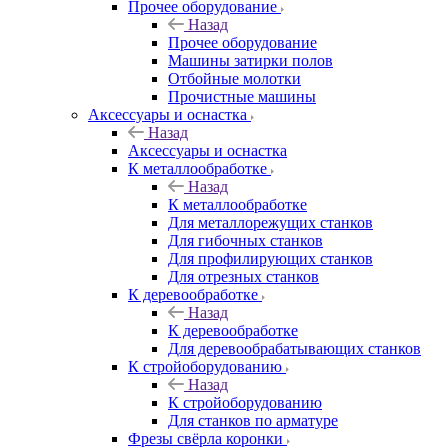
Прочее оборудование
Назад
Прочее оборудование
Машины затирки полов
Отбойные молотки
Прочистные машины
Аксeccyapы и оснастка
Назад
Аксeccyapы и оснастка
К металлообработке
Назад
К металлообработке
Для металлорежущих станков
Для гибочных станков
Для профилирующих станков
Для отрезных станков
К деревообработке
Назад
К деревообработке
Для деревообрабатывающих станков
К стройоборудованию
Назад
К стройоборудованию
Для станков по арматуре
Фрезы свёрла коронки