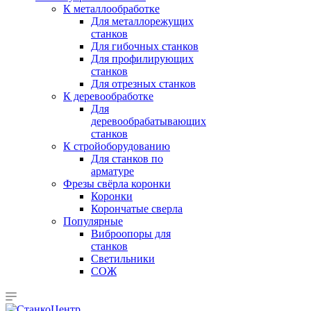
К металлообработке
Для металлорежущих
станков
Для гибочных станков
Для профилирующих
станков
Для отрезных станков
К деревообработке
Для
деревообрабатывающих
станков
К стройоборудованию
Для станков по
арматуре
Фрезы свёрла коронки
Коронки
Корончатые сверла
Популярные
Виброопоры для
станков
Светильники
СОЖ