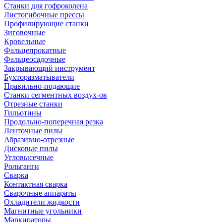
Станки для гофроколена
Листогибочные прессы
Профилирующие станки
Зиговочные
Кровельные
Фальцепрокатные
Фальцеосадочные
Закрывающий инструмент
Бухторазматыватели
Правильно-подающие
Станки сегментных воздух-ов
Отрезные станки
Гильотины
Продольно-поперечная резка
Ленточные пилы
Абразивно-отрезные
Дисковые пилы
Угловысечные
Рольганги
Сварка
Контактная сварка
Сварочные аппараты
Охладители жидкости
Магнитные угольники
Маркираторы