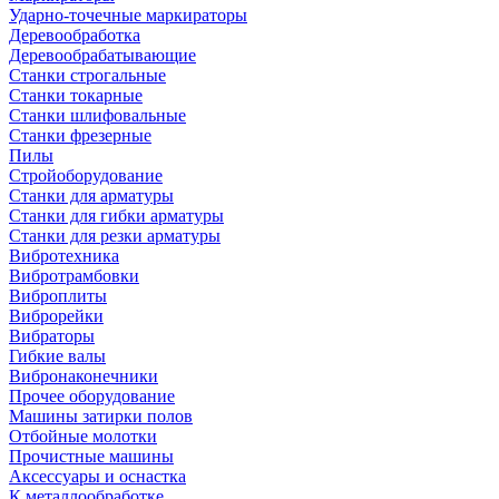
Ударно-точечные маркираторы
Деревообработка
Деревообрабатывающие
Станки строгальные
Станки токарные
Станки шлифовальные
Станки фрезерные
Пилы
Стройоборудование
Станки для арматуры
Станки для гибки арматуры
Станки для резки арматуры
Вибротехника
Вибротрамбовки
Виброплиты
Виброрейки
Вибраторы
Гибкие валы
Вибронаконечники
Прочее оборудование
Машины затирки полов
Отбойные молотки
Прочистные машины
Аксeccyapы и оснастка
К металлообработке