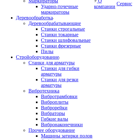
Маркираторы
О
Сервис
Ударно-точечные
компании
маркираторы
Деревообработка
Деревообрабатывающие
Станки строгальные
Станки токарные
Станки шлифовальные
Станки фрезерные
Пилы
Стройоборудование
Станки для арматуры
Станки для гибки
арматуры
Станки для резки
арматуры
Вибротехника
Вибротрамбовки
Виброплиты
Виброрейки
Вибраторы
Гибкие валы
Вибронаконечники
Прочее оборудование
Машины затирки полов