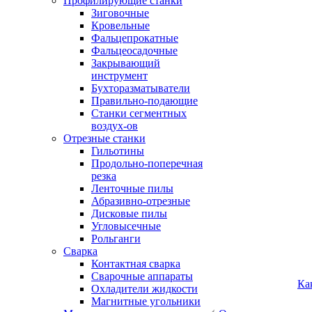
Профилирующие станки
Зиговочные
Кровельные
Фальцепрокатные
Фальцеосадочные
Закрывающий
инструмент
Бухторазматыватели
Правильно-подающие
Станки сегментных
воздух-ов
Отрезные станки
Гильотины
Продольно-поперечная
резка
Ленточные пилы
Абразивно-отрезные
Дисковые пилы
Угловысечные
Рольганги
Сварка
Контактная сварка
Сварочные аппараты
Ка
Охладители жидкости
Магнитные угольники