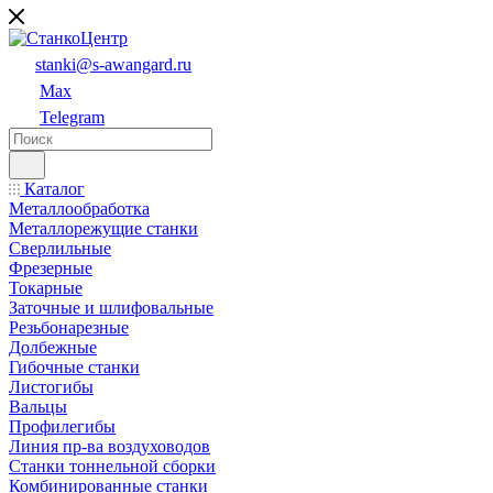
stanki@s-awangard.ru
Max
Telegram
Каталог
Металлообработка
Металлорежущие станки
Сверлильные
Фрезерные
Токарные
Заточные и шлифовальные
Резьбонарезные
Долбежные
Гибочные станки
Листогибы
Вальцы
Профилегибы
Линия пр-ва воздуховодов
Станки тоннельной сборки
Комбинированные станки