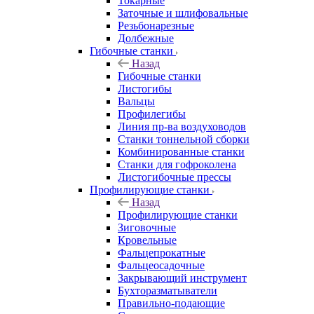
Токарные
Заточные и шлифовальные
Резьбонарезные
Долбежные
Гибочные станки
Назад
Гибочные станки
Листогибы
Вальцы
Профилегибы
Линия пр-ва воздуховодов
Станки тоннельной сборки
Комбинированные станки
Станки для гофроколена
Листогибочные прессы
Профилирующие станки
Назад
Профилирующие станки
Зиговочные
Кровельные
Фальцепрокатные
Фальцеосадочные
Закрывающий инструмент
Бухторазматыватели
Правильно-подающие