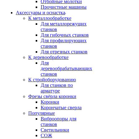
Отбойные молотки
Прочистные машины
Аксeccyapы и оснастка
К металлообработке
Для металлорежущих
станков
Для гибочных станков
Для профилирующих
станков
Для отрезных станков
К деревообработке
Для
деревообрабатывающих
станков
К стройоборудованию
Для станков по
арматуре
Фрезы свёрла коронки
Коронки
Корончатые сверла
Популярные
Виброопоры для
станков
Светильники
СОЖ