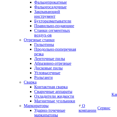
Фальцепрокатные
Фальцеосадочные
Закрывающий
инструмент
Бухторазматыватели
Правильно-подающие
Станки сегментных
воздух-ов
Отрезные станки
Гильотины
Продольно-поперечная
резка
Ленточные пилы
Абразивно-отрезные
Дисковые пилы
Угловысечные
Рольганги
Сварка
Контактная сварка
Сварочные аппараты
Ка
Охладители жидкости
Магнитные угольники
Маркираторы
О
Сервис
Ударно-точечные
компании
маркираторы