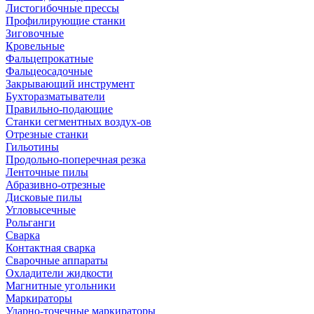
Листогибочные прессы
Профилирующие станки
Зиговочные
Кровельные
Фальцепрокатные
Фальцеосадочные
Закрывающий инструмент
Бухторазматыватели
Правильно-подающие
Станки сегментных воздух-ов
Отрезные станки
Гильотины
Продольно-поперечная резка
Ленточные пилы
Абразивно-отрезные
Дисковые пилы
Угловысечные
Рольганги
Сварка
Контактная сварка
Сварочные аппараты
Охладители жидкости
Магнитные угольники
Маркираторы
Ударно-точечные маркираторы