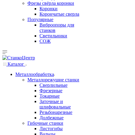
Фрезы свёрла коронки
Коронки
Корончатые сверла
Популярные
Виброопоры для
станков
Светильники
СОЖ
Каталог
Металлообработка
Металлорежущие станки
Сверлильные
Фрезерные
Токарные
Заточные и
шлифовальные
Резьбонарезные
Долбежные
Гибочные станки
Листогибы
Вальцы