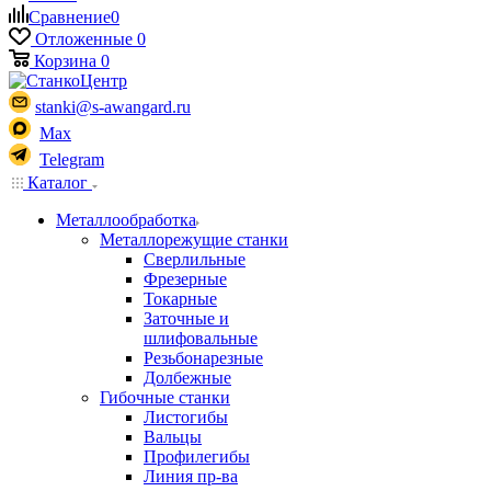
Сравнение
0
Отложенные
0
Корзина
0
stanki@s-awangard.ru
Max
Telegram
Каталог
Металлообработка
Металлорежущие станки
Сверлильные
Фрезерные
Токарные
Заточные и
шлифовальные
Резьбонарезные
Долбежные
Гибочные станки
Листогибы
Вальцы
Профилегибы
Линия пр-ва