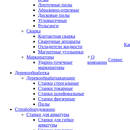
Ленточные пилы
Абразивно-отрезные
Дисковые пилы
Угловысечные
Рольганги
Сварка
Контактная сварка
Сварочные аппараты
Ка
Охладители жидкости
Магнитные угольники
Маркираторы
О
Сервис
Ударно-точечные
компании
маркираторы
Деревообработка
Деревообрабатывающие
Станки строгальные
Станки токарные
Станки шлифовальные
Станки фрезерные
Пилы
Стройоборудование
Станки для арматуры
Станки для гибки
арматуры