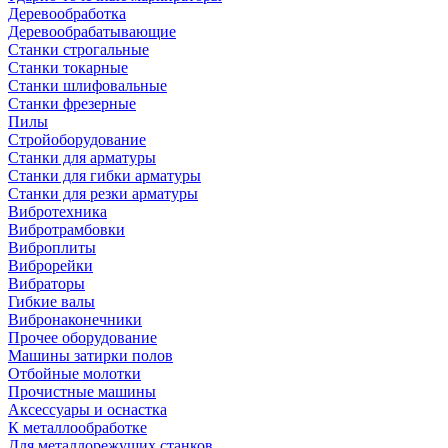
Деревообработка
Деревообрабатывающие
Станки строгальные
Станки токарные
Станки шлифовальные
Станки фрезерные
Пилы
Стройоборудование
Станки для арматуры
Станки для гибки арматуры
Станки для резки арматуры
Вибротехника
Вибротрамбовки
Виброплиты
Виброрейки
Вибраторы
Гибкие валы
Вибронаконечники
Прочее оборудование
Машины затирки полов
Отбойные молотки
Прочистные машины
Аксeccyapы и оснастка
К металлообработке
Для металлорежущих станков