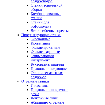
воздуховодов
Станки тоннельной
сборки
Комбинированные
станки
Станки для
гофроколена
Листогибочные прессы
Профилирующие станки
Зиговочные
Кровельные
Фальцепрокатные
Фальцеосадочные
Закрывающий
инструмент
Бухторазматыватели
Правильно-подающие
Станки сегментных
воздух-ов
Отрезные станки
Гильотины
Продольно-поперечная
резка
Ленточные пилы
Абразивно-отрезные