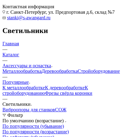
Контактная информация
г. Санкт-Петербург, ул. Предпортовая д.6, склад №7
stanki@s-awangard.ru
Светильники
Главная
—
Каталог
—
Аксeccyapы и оснастка
Металлообработка
Деревообработка
Стройоборудование
—
Популярные
К металлообработке
К деревообработке
К
стройоборудованию
Фрезы свёрла коронки
—
Светильники
Виброопоры для станков
СОЖ
Фильтр
По умолчанию (возрастание)
По популярности (убывание)
По популярности (возрастание)