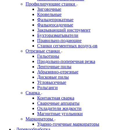
Профилирующие станки
Зиговочные
Кровельные
Фальцепрокатные
Фальцеосадочные
Закрывающий инструмент
Бухторазматыватели
Правильно-подающие
Станки сегментных воздух-ов
Отрезные станки
Гильотины
Продольно-поперечная резка
Ленточные пилы
Абразивно-отрезные
Дисковые пилы
Угловысечные
Рольганги
Сварка
Контактная сварка
Сварочные аппараты
Охладители жидкости
Магнитные угольники
Маркираторы
Ударно-точечные маркираторы
Деревообработка