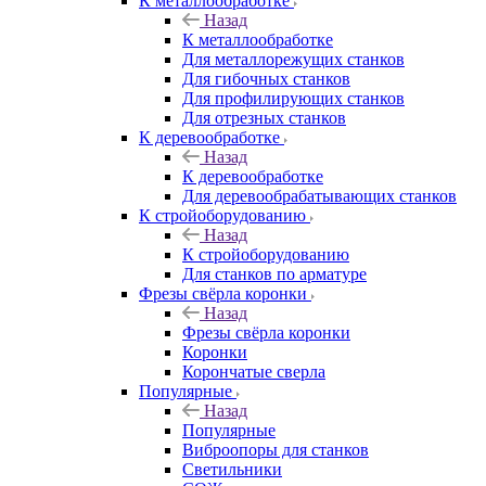
К металлообработке
Назад
К металлообработке
Для металлорежущих станков
Для гибочных станков
Для профилирующих станков
Для отрезных станков
К деревообработке
Назад
К деревообработке
Для деревообрабатывающих станков
К стройоборудованию
Назад
К стройоборудованию
Для станков по арматуре
Фрезы свёрла коронки
Назад
Фрезы свёрла коронки
Коронки
Корончатые сверла
Популярные
Назад
Популярные
Виброопоры для станков
Светильники