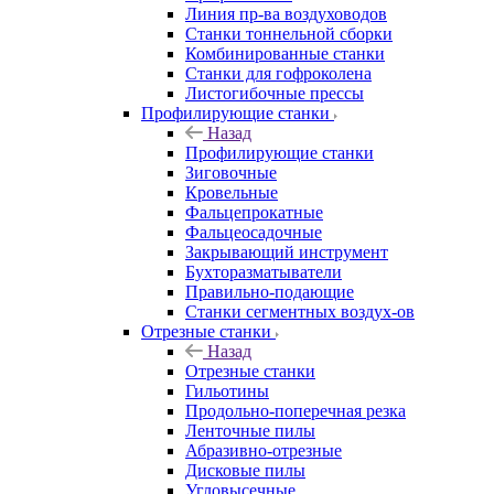
Линия пр-ва воздуховодов
Станки тоннельной сборки
Комбинированные станки
Станки для гофроколена
Листогибочные прессы
Профилирующие станки
Назад
Профилирующие станки
Зиговочные
Кровельные
Фальцепрокатные
Фальцеосадочные
Закрывающий инструмент
Бухторазматыватели
Правильно-подающие
Станки сегментных воздух-ов
Отрезные станки
Назад
Отрезные станки
Гильотины
Продольно-поперечная резка
Ленточные пилы
Абразивно-отрезные
Дисковые пилы
Угловысечные