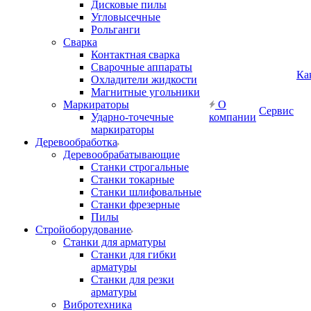
Дисковые пилы
Угловысечные
Рольганги
Сварка
Контактная сварка
Сварочные аппараты
Ка
Охладители жидкости
Магнитные угольники
Маркираторы
О
Сервис
Ударно-точечные
компании
маркираторы
Деревообработка
Деревообрабатывающие
Станки строгальные
Станки токарные
Станки шлифовальные
Станки фрезерные
Пилы
Стройоборудование
Станки для арматуры
Станки для гибки
арматуры
Станки для резки
арматуры
Вибротехника