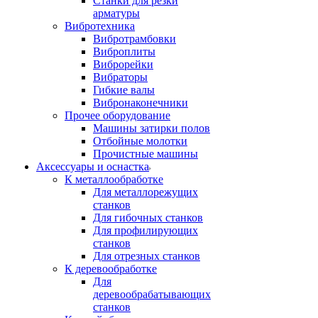
Станки для резки
арматуры
Вибротехника
Вибротрамбовки
Виброплиты
Виброрейки
Вибраторы
Гибкие валы
Вибронаконечники
Прочее оборудование
Машины затирки полов
Отбойные молотки
Прочистные машины
Аксeccyapы и оснастка
К металлообработке
Для металлорежущих
станков
Для гибочных станков
Для профилирующих
станков
Для отрезных станков
К деревообработке
Для
деревообрабатывающих
станков