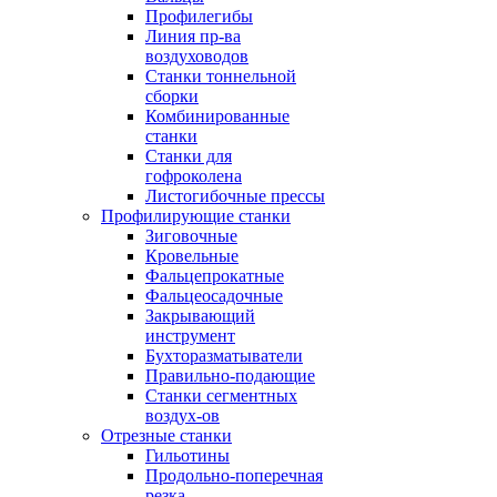
Профилегибы
Линия пр-ва
воздуховодов
Станки тоннельной
сборки
Комбинированные
станки
Станки для
гофроколена
Листогибочные прессы
Профилирующие станки
Зиговочные
Кровельные
Фальцепрокатные
Фальцеосадочные
Закрывающий
инструмент
Бухторазматыватели
Правильно-подающие
Станки сегментных
воздух-ов
Отрезные станки
Гильотины
Продольно-поперечная
резка