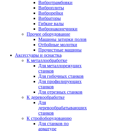
Вибротрамбовки
Виброплиты
Виброрейки
Вибраторы
Гибкие валы
Вибронаконечники
Прочее оборудование
Машины затирки полов
Отбойные молотки
Прочистные машины
Аксeccyapы и оснастка
К металлообработке
Для металлорежущих
станков
Для гибочных станков
Для профилирующих
станков
Для отрезных станков
К деревообработке
Для
деревообрабатывающих
станков
К стройоборудованию
Для станков по
арматуре