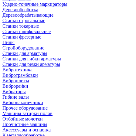
Ударно-точечные маркираторы
Деревообработка
Деревообрабатывающие
Станки строгальные
Станки токарные
Станки шлифовальные
Станки фрезерные
Пилы
Стройоборудование
Станки для арматуры
Станки для гибки арматуры
Станки для резки арматуры
Вибротехника
Вибротрамбовки
Виброплиты
Виброрейки
Вибраторы
Гибкие валы
Вибронаконечники
Прочее оборудование
Машины затирки полов
Отбойные молотки
Прочистные машины
Аксeccyapы и оснастка
К металлообработке