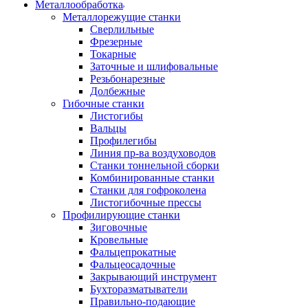
Металлообработка
Металлорежущие станки
Сверлильные
Фрезерные
Токарные
Заточные и шлифовальные
Резьбонарезные
Долбежные
Гибочные станки
Листогибы
Вальцы
Профилегибы
Линия пр-ва воздуховодов
Станки тоннельной сборки
Комбинированные станки
Станки для гофроколена
Листогибочные прессы
Профилирующие станки
Зиговочные
Кровельные
Фальцепрокатные
Фальцеосадочные
Закрывающий инструмент
Бухторазматыватели
Правильно-подающие