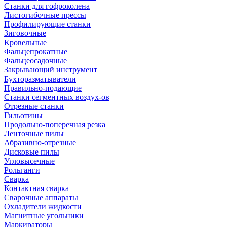
Станки для гофроколена
Листогибочные прессы
Профилирующие станки
Зиговочные
Кровельные
Фальцепрокатные
Фальцеосадочные
Закрывающий инструмент
Бухторазматыватели
Правильно-подающие
Станки сегментных воздух-ов
Отрезные станки
Гильотины
Продольно-поперечная резка
Ленточные пилы
Абразивно-отрезные
Дисковые пилы
Угловысечные
Рольганги
Сварка
Контактная сварка
Сварочные аппараты
Охладители жидкости
Магнитные угольники
Маркираторы