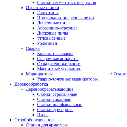
Станки сегментных воздух-ов
Отрезные станки
Гильотины
Продольно-поперечная резка
Ленточные пилы
Абразивно-отрезные
Дисковые пилы
Угловысечные
Рольганги
Сварка
Контактная сварка
Сварочные аппараты
Охладители жидкости
Магнитные угольники
Маркираторы
О ком
Ударно-точечные маркираторы
Деревообработка
Деревообрабатывающие
Станки строгальные
Станки токарные
Станки шлифовальные
Станки фрезерные
Пилы
Стройоборудование
Станки для арматуры