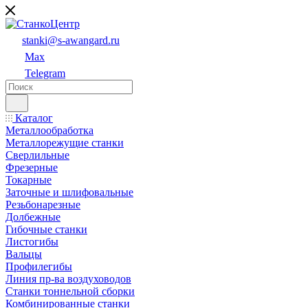
stanki@s-awangard.ru
Max
Telegram
Каталог
Металлообработка
Металлорежущие станки
Сверлильные
Фрезерные
Токарные
Заточные и шлифовальные
Резьбонарезные
Долбежные
Гибочные станки
Листогибы
Вальцы
Профилегибы
Линия пр-ва воздуховодов
Станки тоннельной сборки
Комбинированные станки