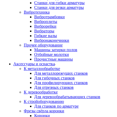
Станки для гибки арматуры
Станки для резки арматуры
Вибротехника
Вибротрамбовки
Виброплиты
Виброрейки
Вибраторы
Гибкие валы
Вибронаконечники
Прочее оборудование
Машины затирки полов
Отбойные молотки
Прочистные машины
Аксeccyapы и оснастка
К металлообработке
Для металлорежущих станков
Для гибочных станков
Для профилирующих станков
Для отрезных станков
К деревообработке
Для деревообрабатывающих станков
К стройоборудованию
Для станков по арматуре
Фрезы свёрла коронки
Коронки