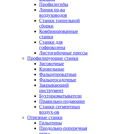
Профилегибы
Линия пр-ва
воздуховодов
Станки тоннельной
сборки
Комбинированные
станки
Станки для
гофроколена
Листогибочные прессы
Профилирующие станки
Зиговочные
Кровельные
Фальцепрокатные
Фальцеосадочные
Закрывающий
инструмент
Бухторазматыватели
Правильно-подающие
Станки сегментных
воздух-ов
Отрезные станки
Гильотины
Продольно-поперечная
резка