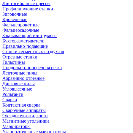
Листогибочные прессы
Профилирующие станки
Зиговочные
Кровельные
Фальцепрокатные
Фальцеосадочные
Закрывающий инструмент
Бухторазматыватели
Правильно-подающие
Станки сегментных воздух-ов
Отрезные станки
Гильотины
Продольно-поперечная резка
Ленточные пилы
Абразивно-отрезные
Дисковые пилы
Угловысечные
Рольганги
Сварка
Контактная сварка
Сварочные аппараты
Охладители жидкости
Магнитные угольники
Маркираторы
Ударно-точечные маркираторы