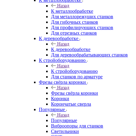
К металлообработке
Назад
К металлообработке
Для металлорежущих станков
Для гибочных станков
Для профилирующих станков
Для отрезных станков
К деревообработке
Назад
К деревообработке
Для деревообрабатывающих станков
К стройоборудованию
Назад
К стройоборудованию
Для станков по арматуре
Фрезы свёрла коронки
Назад
Фрезы свёрла коронки
Коронки
Корончатые сверла
Популярные
Назад
Популярные
Виброопоры для станков
Светильники