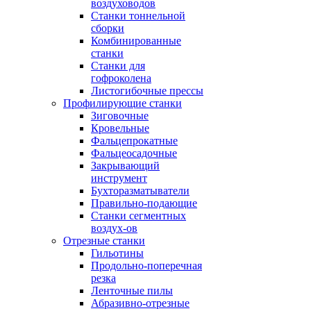
воздуховодов
Станки тоннельной
сборки
Комбинированные
станки
Станки для
гофроколена
Листогибочные прессы
Профилирующие станки
Зиговочные
Кровельные
Фальцепрокатные
Фальцеосадочные
Закрывающий
инструмент
Бухторазматыватели
Правильно-подающие
Станки сегментных
воздух-ов
Отрезные станки
Гильотины
Продольно-поперечная
резка
Ленточные пилы
Абразивно-отрезные