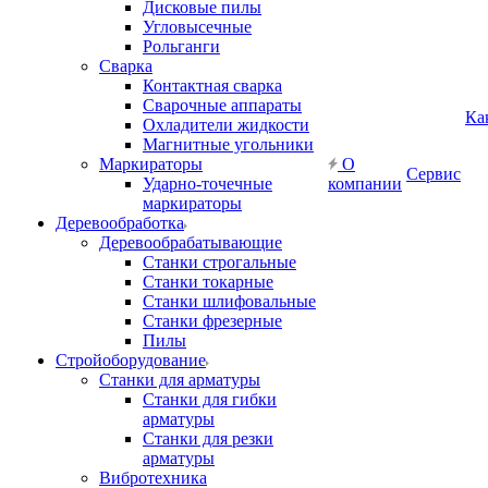
Дисковые пилы
Угловысечные
Рольганги
Сварка
Контактная сварка
Сварочные аппараты
Ка
Охладители жидкости
Магнитные угольники
Маркираторы
О
Сервис
Ударно-точечные
компании
маркираторы
Деревообработка
Деревообрабатывающие
Станки строгальные
Станки токарные
Станки шлифовальные
Станки фрезерные
Пилы
Стройоборудование
Станки для арматуры
Станки для гибки
арматуры
Станки для резки
арматуры
Вибротехника