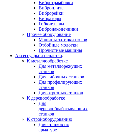
Вибротрамбовки
Виброплиты
Виброрейки
Вибраторы
Гибкие валы
Вибронаконечники
Прочее оборудование
Машины затирки полов
Отбойные молотки
Прочистные машины
Аксeccyapы и оснастка
К металлообработке
Для металлорежущих
станков
Для гибочных станков
Для профилирующих
станков
Для отрезных станков
К деревообработке
Для
деревообрабатывающих
станков
К стройоборудованию
Для станков по
арматуре