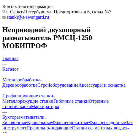
Контактная информация
г. Санкт-Петербург, ул. Предпортовая д.6, склад №7
stanki@s-awangard.ru
Неприводной двухопорный
разматыватель РМСЦ-1250
МОБИПРОФ
Главная
—
Каталог
—
Металлообработка
Деревообработка
Стройоборудование
Аксeccyapы и оснастка
—
Профилирующие станки
Металлорежущие станки
Гибочные станки
Отрезные
станки
Сварка
Маркираторы
—
Бухторазматыватели
Зиговочные
Кровельные
Фальцепрокатные
Фальцеосадочные
За
инструмент
Правильно-подающие
Станки сегментных воздух-