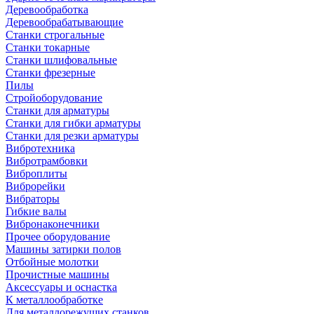
Деревообработка
Деревообрабатывающие
Станки строгальные
Станки токарные
Станки шлифовальные
Станки фрезерные
Пилы
Стройоборудование
Станки для арматуры
Станки для гибки арматуры
Станки для резки арматуры
Вибротехника
Вибротрамбовки
Виброплиты
Виброрейки
Вибраторы
Гибкие валы
Вибронаконечники
Прочее оборудование
Машины затирки полов
Отбойные молотки
Прочистные машины
Аксeccyapы и оснастка
К металлообработке
Для металлорежущих станков