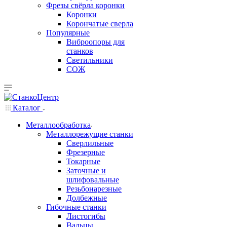
Фрезы свёрла коронки
Коронки
Корончатые сверла
Популярные
Виброопоры для
станков
Светильники
СОЖ
Каталог
Металлообработка
Металлорежущие станки
Сверлильные
Фрезерные
Токарные
Заточные и
шлифовальные
Резьбонарезные
Долбежные
Гибочные станки
Листогибы
Вальцы