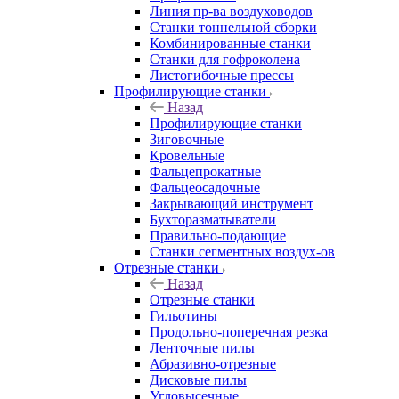
Линия пр-ва воздуховодов
Станки тоннельной сборки
Комбинированные станки
Станки для гофроколена
Листогибочные прессы
Профилирующие станки
Назад
Профилирующие станки
Зиговочные
Кровельные
Фальцепрокатные
Фальцеосадочные
Закрывающий инструмент
Бухторазматыватели
Правильно-подающие
Станки сегментных воздух-ов
Отрезные станки
Назад
Отрезные станки
Гильотины
Продольно-поперечная резка
Ленточные пилы
Абразивно-отрезные
Дисковые пилы
Угловысечные