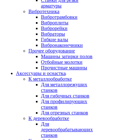
Станки для резки
арматуры
Вибротехника
Вибротрамбовки
Виброплиты
Виброрейки
Вибраторы
Гибкие валы
Вибронаконечники
Прочее оборудование
Машины затирки полов
Отбойные молотки
Прочистные машины
Аксeccyapы и оснастка
К металлообработке
Для металлорежущих
станков
Для гибочных станков
Для профилирующих
станков
Для отрезных станков
К деревообработке
Для
деревообрабатывающих
станков