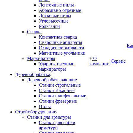
Ленточные пилы
Абразивно-отрезные
Дисковые пилы
Угловысечные
Рольганги
Сварка
Контактная сварка
Сварочные аппараты
Ка
Охладители жидкости
Магнитные угольники
Маркираторы
О
Сервис
Ударно-точечные
компании
маркираторы
Деревообработка
Деревообрабатывающие
Станки строгальные
Станки токарные
Станки шлифовальные
Станки фрезерные
Пилы
Стройоборудование
Станки для арматуры
Станки для гибки
арматуры