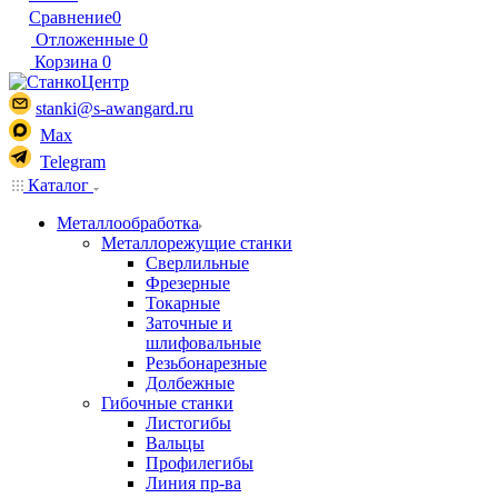
Сравнение
0
Отложенные
0
Корзина
0
stanki@s-awangard.ru
Max
Telegram
Каталог
Металлообработка
Металлорежущие станки
Сверлильные
Фрезерные
Токарные
Заточные и
шлифовальные
Резьбонарезные
Долбежные
Гибочные станки
Листогибы
Вальцы
Профилегибы
Линия пр-ва