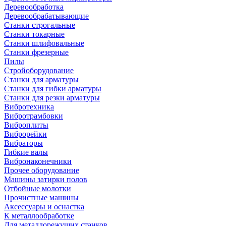
Деревообработка
Деревообрабатывающие
Станки строгальные
Станки токарные
Станки шлифовальные
Станки фрезерные
Пилы
Стройоборудование
Станки для арматуры
Станки для гибки арматуры
Станки для резки арматуры
Вибротехника
Вибротрамбовки
Виброплиты
Виброрейки
Вибраторы
Гибкие валы
Вибронаконечники
Прочее оборудование
Машины затирки полов
Отбойные молотки
Прочистные машины
Аксeccyapы и оснастка
К металлообработке
Для металлорежущих станков