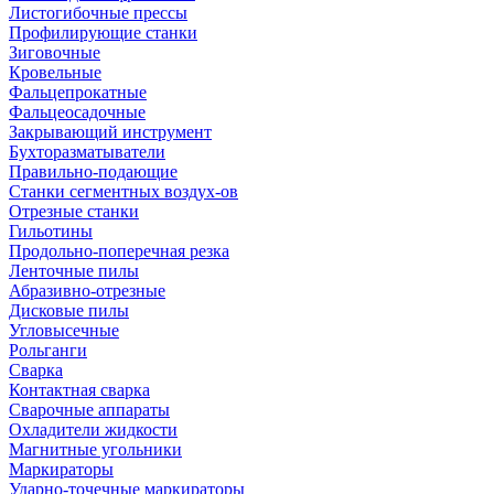
Листогибочные прессы
Профилирующие станки
Зиговочные
Кровельные
Фальцепрокатные
Фальцеосадочные
Закрывающий инструмент
Бухторазматыватели
Правильно-подающие
Станки сегментных воздух-ов
Отрезные станки
Гильотины
Продольно-поперечная резка
Ленточные пилы
Абразивно-отрезные
Дисковые пилы
Угловысечные
Рольганги
Сварка
Контактная сварка
Сварочные аппараты
Охладители жидкости
Магнитные угольники
Маркираторы
Ударно-точечные маркираторы