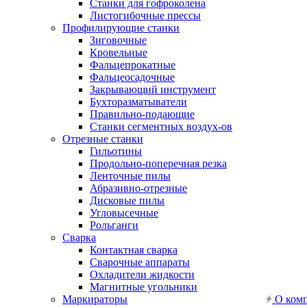
Станки для гофроколена
Листогибочные прессы
Профилирующие станки
Зиговочные
Кровельные
Фальцепрокатные
Фальцеосадочные
Закрывающий инструмент
Бухторазматыватели
Правильно-подающие
Станки сегментных воздух-ов
Отрезные станки
Гильотины
Продольно-поперечная резка
Ленточные пилы
Абразивно-отрезные
Дисковые пилы
Угловысечные
Рольганги
Сварка
Контактная сварка
Сварочные аппараты
Охладители жидкости
Магнитные угольники
Маркираторы
О ком