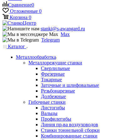
Сравнение
0
Отложенные
0
Корзина
0
stanki@s-awangard.ru
Max
Telegram
Каталог
Металлообработка
Металлорежущие станки
Сверлильные
Фрезерные
Токарные
Заточные и шлифовальные
Резьбонарезные
Долбежные
Гибочные станки
Листогибы
Вальцы
Профилегибы
Линия пр-ва воздуховодов
Станки тоннельной сборки
Комбинированные станки