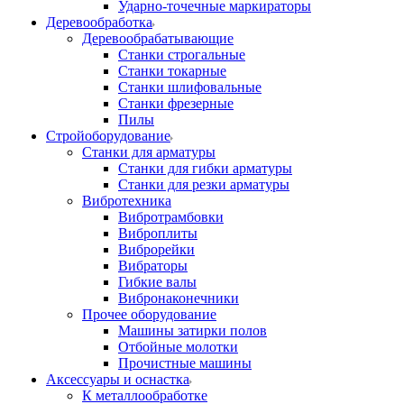
Ударно-точечные маркираторы
Деревообработка
Деревообрабатывающие
Станки строгальные
Станки токарные
Станки шлифовальные
Станки фрезерные
Пилы
Стройоборудование
Станки для арматуры
Станки для гибки арматуры
Станки для резки арматуры
Вибротехника
Вибротрамбовки
Виброплиты
Виброрейки
Вибраторы
Гибкие валы
Вибронаконечники
Прочее оборудование
Машины затирки полов
Отбойные молотки
Прочистные машины
Аксeccyapы и оснастка
К металлообработке