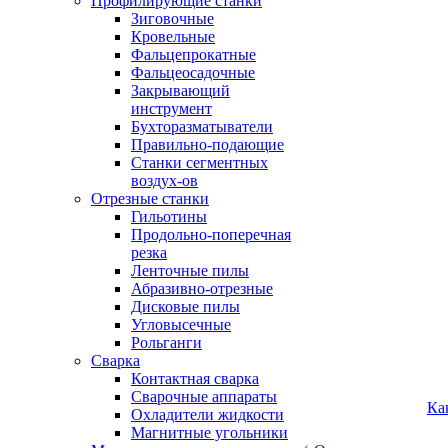
Профилирующие станки
Зиговочные
Кровельные
Фальцепрокатные
Фальцеосадочные
Закрывающий
инструмент
Бухторазматыватели
Правильно-подающие
Станки сегментных
воздух-ов
Отрезные станки
Гильотины
Продольно-поперечная
резка
Ленточные пилы
Абразивно-отрезные
Дисковые пилы
Угловысечные
Рольганги
Сварка
Контактная сварка
Сварочные аппараты
Ка
Охладители жидкости
Магнитные угольники