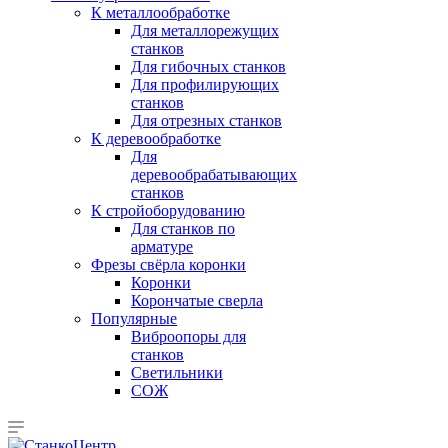
К металлообработке
Для металлорежущих
станков
Для гибочных станков
Для профилирующих
станков
Для отрезных станков
К деревообработке
Для
деревообрабатывающих
станков
К стройоборудованию
Для станков по
арматуре
Фрезы свёрла коронки
Коронки
Корончатые сверла
Популярные
Виброопоры для
станков
Светильники
СОЖ