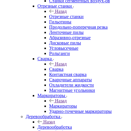
Станки сегментных воздух-ов
Отрезные станки
Назад
Отрезные станки
Гильотины
Продольно-поперечная резка
Ленточные пилы
Абразивно-отрезные
Дисковые пилы
Угловысечные
Рольганги
Сварка
Назад
Сварка
Контактная сварка
Сварочные аппараты
Охладители жидкости
Магнитные угольники
Маркираторы
Назад
Маркираторы
Ударно-точечные маркираторы
Деревообработка
Назад
Деревообработка