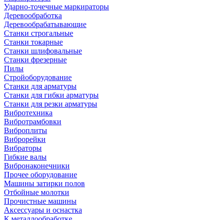
Ударно-точечные маркираторы
Деревообработка
Деревообрабатывающие
Станки строгальные
Станки токарные
Станки шлифовальные
Станки фрезерные
Пилы
Стройоборудование
Станки для арматуры
Станки для гибки арматуры
Станки для резки арматуры
Вибротехника
Вибротрамбовки
Виброплиты
Виброрейки
Вибраторы
Гибкие валы
Вибронаконечники
Прочее оборудование
Машины затирки полов
Отбойные молотки
Прочистные машины
Аксeccyapы и оснастка
К металлообработке