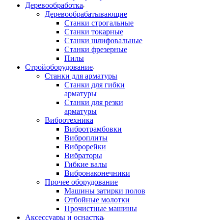
Деревообработка
Деревообрабатывающие
Станки строгальные
Станки токарные
Станки шлифовальные
Станки фрезерные
Пилы
Стройоборудование
Станки для арматуры
Станки для гибки
арматуры
Станки для резки
арматуры
Вибротехника
Вибротрамбовки
Виброплиты
Виброрейки
Вибраторы
Гибкие валы
Вибронаконечники
Прочее оборудование
Машины затирки полов
Отбойные молотки
Прочистные машины
Аксeccyapы и оснастка