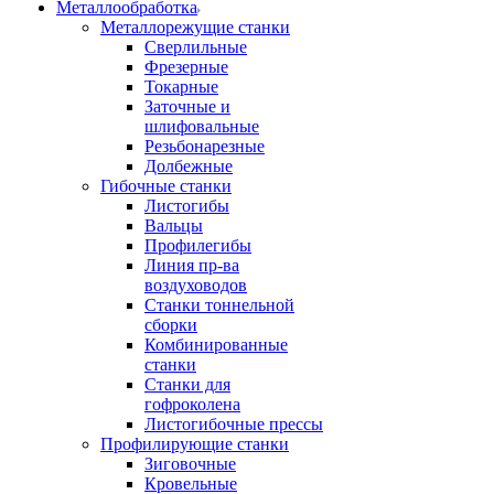
Металлообработка
Металлорежущие станки
Сверлильные
Фрезерные
Токарные
Заточные и
шлифовальные
Резьбонарезные
Долбежные
Гибочные станки
Листогибы
Вальцы
Профилегибы
Линия пр-ва
воздуховодов
Станки тоннельной
сборки
Комбинированные
станки
Станки для
гофроколена
Листогибочные прессы
Профилирующие станки
Зиговочные
Кровельные