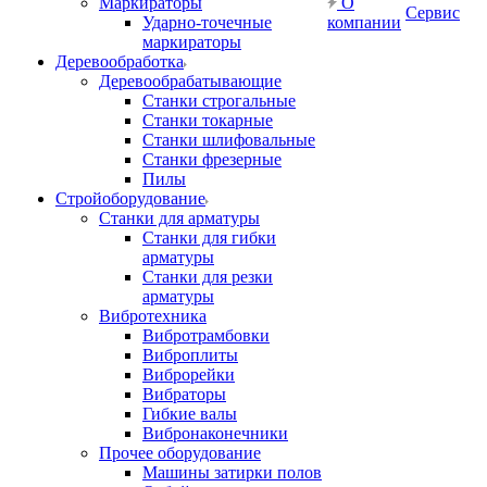
Маркираторы
О
Сервис
Ударно-точечные
компании
маркираторы
Деревообработка
Деревообрабатывающие
Станки строгальные
Станки токарные
Станки шлифовальные
Станки фрезерные
Пилы
Стройоборудование
Станки для арматуры
Станки для гибки
арматуры
Станки для резки
арматуры
Вибротехника
Вибротрамбовки
Виброплиты
Виброрейки
Вибраторы
Гибкие валы
Вибронаконечники
Прочее оборудование
Машины затирки полов