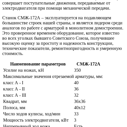
совершает поступательные движения, передаваемые от
электродвигателя при помощи механической передачи.
Станок СМЖ-172А – эксплуатируется на подавляющем
большинстве строек нашей страны, и является лидером среди
аналогов по работе с арматурой в монолитном домостроении.
Это проверенное временем оборудование, которое известно
во всех уголках бывшего Советского Союза, получившее
высокую оценку за простоту и надежность конструкции,
технические показатели, ремонтнопригодность и умеренную
стоимость.
Наименование параметров
СМЖ-172А
Усилие на ножах, кН
350
Максимальные значения отрезаемой арматуры, мм:
класс А - I
40
класс А - II
36
класс А - III
32
Квадрат, мм
36х36
Полоса, мм
40х12
Число ходов кулисы, ход/мин
33
Мощность электродвигателя, кВт
3
Непрерывный ход ножа
Есть