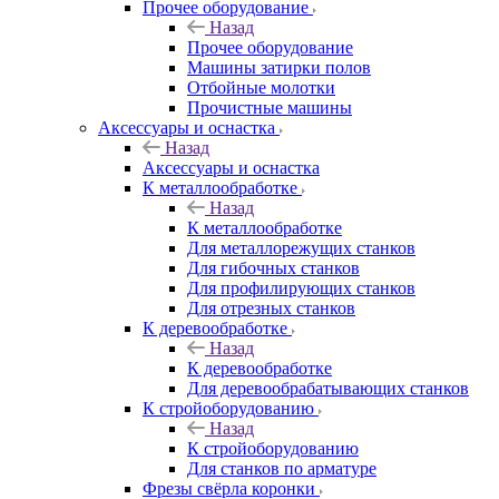
Прочее оборудование
Назад
Прочее оборудование
Машины затирки полов
Отбойные молотки
Прочистные машины
Аксeccyapы и оснастка
Назад
Аксeccyapы и оснастка
К металлообработке
Назад
К металлообработке
Для металлорежущих станков
Для гибочных станков
Для профилирующих станков
Для отрезных станков
К деревообработке
Назад
К деревообработке
Для деревообрабатывающих станков
К стройоборудованию
Назад
К стройоборудованию
Для станков по арматуре
Фрезы свёрла коронки