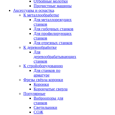
Отбойные молотки
Прочистные машины
Аксeccyapы и оснастка
К металлообработке
Для металлорежущих
станков
Для гибочных станков
Для профилирующих
станков
Для отрезных станков
К деревообработке
Для
деревообрабатывающих
станков
К стройоборудованию
Для станков по
арматуре
Фрезы свёрла коронки
Коронки
Корончатые сверла
Популярные
Виброопоры для
станков
Светильники
СОЖ