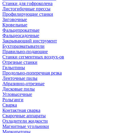
Станки для гофроколена
Листогибочные прессы
Профилирующие станки
Зиговочные
Кровельные
Фальцепрокатные
Фальцеосадочные
Закрывающий инструмент
Бухторазматыватели
Правильно-подающие
Станки сегментных воздух-ов
Отрезные станки
Гильотины
Продольно-поперечная резка
Ленточные пилы
Абразивно-отрезные
Дисковые пилы
Угловысечные
Рольганги
Сварка
Контактная сварка
Сварочные аппараты
Охладители жидкости
Магнитные угольники
Маркираторы