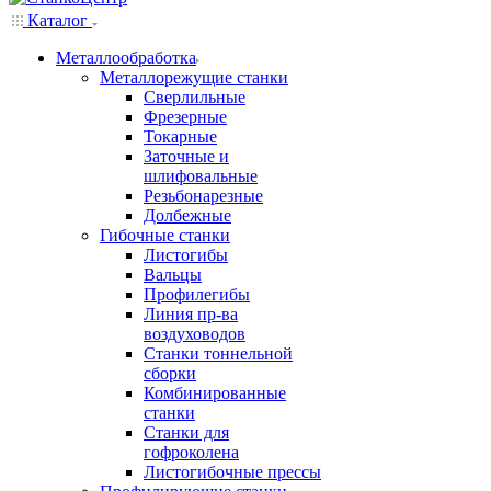
Каталог
Металлообработка
Металлорежущие станки
Сверлильные
Фрезерные
Токарные
Заточные и
шлифовальные
Резьбонарезные
Долбежные
Гибочные станки
Листогибы
Вальцы
Профилегибы
Линия пр-ва
воздуховодов
Станки тоннельной
сборки
Комбинированные
станки
Станки для
гофроколена
Листогибочные прессы