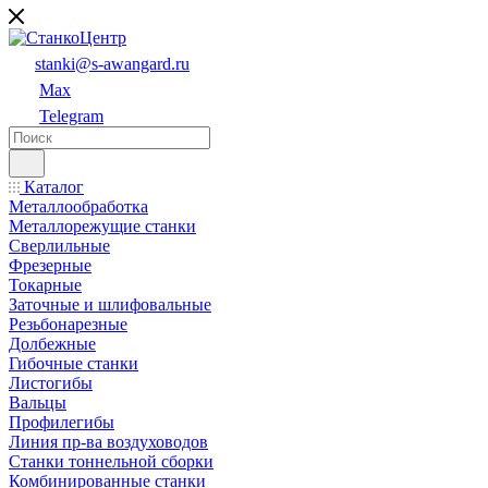
stanki@s-awangard.ru
Max
Telegram
Каталог
Металлообработка
Металлорежущие станки
Сверлильные
Фрезерные
Токарные
Заточные и шлифовальные
Резьбонарезные
Долбежные
Гибочные станки
Листогибы
Вальцы
Профилегибы
Линия пр-ва воздуховодов
Станки тоннельной сборки
Комбинированные станки