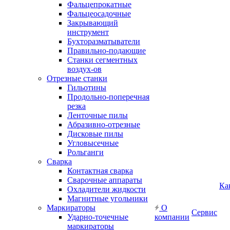
Фальцепрокатные
Фальцеосадочные
Закрывающий
инструмент
Бухторазматыватели
Правильно-подающие
Станки сегментных
воздух-ов
Отрезные станки
Гильотины
Продольно-поперечная
резка
Ленточные пилы
Абразивно-отрезные
Дисковые пилы
Угловысечные
Рольганги
Сварка
Контактная сварка
Сварочные аппараты
Ка
Охладители жидкости
Магнитные угольники
Маркираторы
О
Сервис
Ударно-точечные
компании
маркираторы