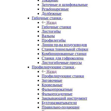
Токарные
Заточные и шлифовальные
Резьбонарезные
Долбежные
Гибочные станки
Назад
Гибочные станки
Листогибы
Вальцы
Профилегибы
Линия пр-ва воздуховодов
Станки тоннельной сборки
Комбинированные станки
Станки для гофроколена
Листогибочные прессы
Профилирующие станки
Назад
Профилирующие станки
Зиговочные
Кровельные
Фальцепрокатные
Фальцеосадочные
Закрывающий инструмент
Бухторазматыватели
Правильно-подающие