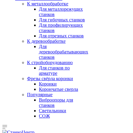
К металлообработке
Для металлорежущих
станков
Для гибочных станков
Для профилирующих
станков
Для отрезных станков
К деревообработке
Для
деревообрабатывающих
станков
К стройоборудованию
Для станков по
арматуре
Фрезы свёрла коронки
Коронки
Корончатые сверла
Популярные
Виброопоры для
станков
Светильники
СОЖ