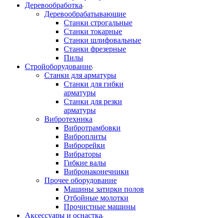
Деревообработка
Деревообрабатывающие
Станки строгальные
Станки токарные
Станки шлифовальные
Станки фрезерные
Пилы
Стройоборудование
Станки для арматуры
Станки для гибки
арматуры
Станки для резки
арматуры
Вибротехника
Вибротрамбовки
Виброплиты
Виброрейки
Вибраторы
Гибкие валы
Вибронаконечники
Прочее оборудование
Машины затирки полов
Отбойные молотки
Прочистные машины
Аксeccyapы и оснастка