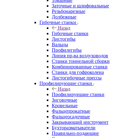
Токарные
Заточные и шлифовальные
Резьбонарезные
Долбежные
Гибочные станки
Назад
Гибочные станки
Листогибы
Вальцы
Профилегибы
Линия пр-ва воздуховодов
Станки тоннельной сборки
Комбинированные станки
Станки для гофроколена
Листогибочные прессы
Профилирующие станки
Назад
Профилирующие станки
Зиговочные
Кровельные
Фальцепрокатные
Фальцеосадочные
Закрывающий инструмент
Бухторазматыватели
Правильно-подающие