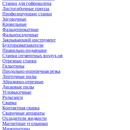
Станки для гофроколена
Листогибочные прессы
Профилирующие станки
Зиговочные
Кровельные
Фальцепрокатные
Фальцеосадочные
Закрывающий инструмент
Бухторазматыватели
Правильно-подающие
Станки сегментных воздух-ов
Отрезные станки
Гильотины
Продольно-поперечная резка
Ленточные пилы
Абразивно-отрезные
Дисковые пилы
Угловысечные
Рольганги
Сварка
Контактная сварка
Сварочные аппараты
Охладители жидкости
Магнитные угольники
Маркираторы