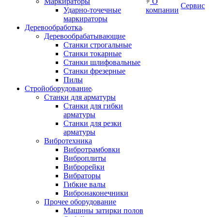
Маркираторы
О
Сервис
Ударно-точечные
компании
маркираторы
Деревообработка
Деревообрабатывающие
Станки строгальные
Станки токарные
Станки шлифовальные
Станки фрезерные
Пилы
Стройоборудование
Станки для арматуры
Станки для гибки
арматуры
Станки для резки
арматуры
Вибротехника
Вибротрамбовки
Виброплиты
Виброрейки
Вибраторы
Гибкие валы
Вибронаконечники
Прочее оборудование
Машины затирки полов