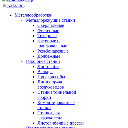
Каталог
Металлообработка
Металлорежущие станки
Сверлильные
Фрезерные
Токарные
Заточные и
шлифовальные
Резьбонарезные
Долбежные
Гибочные станки
Листогибы
Вальцы
Профилегибы
Линия пр-ва
воздуховодов
Станки тоннельной
сборки
Комбинированные
станки
Станки для
гофроколена
Листогибочные прессы