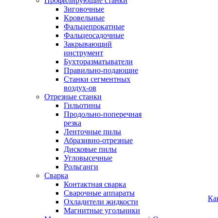
Профилирующие станки
Зиговочные
Кровельные
Фальцепрокатные
Фальцеосадочные
Закрывающий
инструмент
Бухторазматыватели
Правильно-подающие
Станки сегментных
воздух-ов
Отрезные станки
Гильотины
Продольно-поперечная
резка
Ленточные пилы
Абразивно-отрезные
Дисковые пилы
Угловысечные
Рольганги
Сварка
Контактная сварка
Сварочные аппараты
Ка
Охладители жидкости
Магнитные угольники