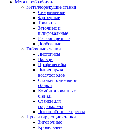
Металлообработка
Металлорежущие станки
Сверлильные
Фрезерные
Токарные
Заточные и
шлифовальные
Резьбонарезные
Долбежные
Гибочные станки
Листогибы
Вальцы
Профилегибы
Линия пр-ва
воздуховодов
Станки тоннельной
сборки
Комбинированные
станки
Станки для
гофроколена
Листогибочные прессы
Профилирующие станки
Зиговочные
Кровельные