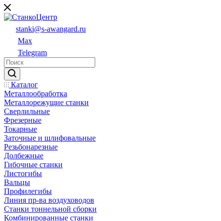
stanki@s-awangard.ru
Max
Telegram
Каталог
Металлообработка
Металлорежущие станки
Сверлильные
Фрезерные
Токарные
Заточные и шлифовальные
Резьбонарезные
Долбежные
Гибочные станки
Листогибы
Вальцы
Профилегибы
Линия пр-ва воздуховодов
Станки тоннельной сборки
Комбинированные станки