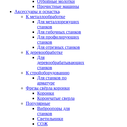
Отбойные молотки
Прочистные машины
Аксeccyapы и оснастка
К металлообработке
Для металлорежущих
станков
Для гибочных станков
Для профилирующих
станков
Для отрезных станков
К деревообработке
Для
деревообрабатывающих
станков
К стройоборудованию
Для станков по
арматуре
Фрезы свёрла коронки
Коронки
Корончатые сверла
Популярные
Виброопоры для
станков
Светильники
СОЖ