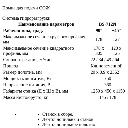
Помпа для подачи СОЖ
Система гидроразгрузки
Наименование параметров
BS-712N
Рабочая зона, град.
90°
+45°
Максимальное сечение круглого профиля,
178
127
мм
Максимальное сечение квадратного
178 х
120 х
профиля, мм
305
125
Скорость резания, м/мин
22 / 34 / 49 / 64
Привод
Клиноременной
Размер полотна, мм
20 х 0.9 х 2362
Мощность двигателя, Вт
750
Напряжение питания, В
380
Габариты станка (Д x Ш x В), мм
1250 x 450 x 1150
Масса нетто/брутто, кг
145 / 178
Станок в сборе.
Ленточнопильный станок.
Ленточнопильное полотно