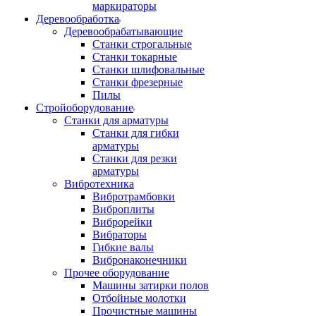
маркираторы
Деревообработка
Деревообрабатывающие
Станки строгальные
Станки токарные
Станки шлифовальные
Станки фрезерные
Пилы
Стройоборудование
Станки для арматуры
Станки для гибки
арматуры
Станки для резки
арматуры
Вибротехника
Вибротрамбовки
Виброплиты
Виброрейки
Вибраторы
Гибкие валы
Вибронаконечники
Прочее оборудование
Машины затирки полов
Отбойные молотки
Прочистные машины