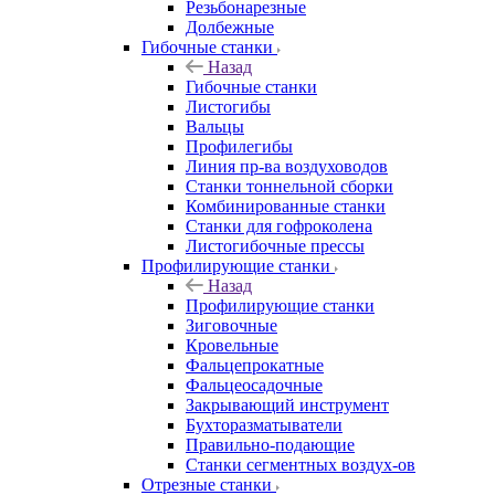
Резьбонарезные
Долбежные
Гибочные станки
Назад
Гибочные станки
Листогибы
Вальцы
Профилегибы
Линия пр-ва воздуховодов
Станки тоннельной сборки
Комбинированные станки
Станки для гофроколена
Листогибочные прессы
Профилирующие станки
Назад
Профилирующие станки
Зиговочные
Кровельные
Фальцепрокатные
Фальцеосадочные
Закрывающий инструмент
Бухторазматыватели
Правильно-подающие
Станки сегментных воздух-ов
Отрезные станки