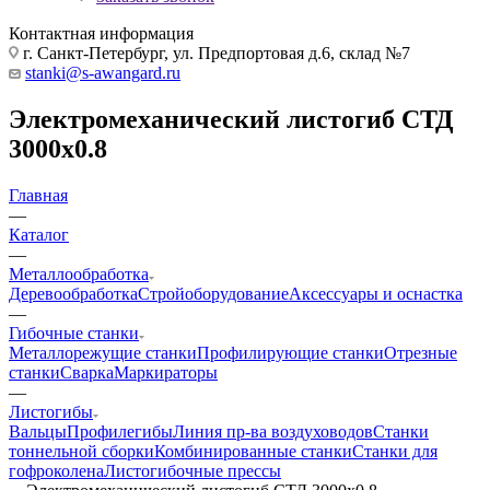
Контактная информация
г. Санкт-Петербург, ул. Предпортовая д.6, склад №7
stanki@s-awangard.ru
Электромеханический листогиб СТД
3000х0.8
Главная
—
Каталог
—
Металлообработка
Деревообработка
Стройоборудование
Аксeccyapы и оснастка
—
Гибочные станки
Металлорежущие станки
Профилирующие станки
Отрезные
станки
Сварка
Маркираторы
—
Листогибы
Вальцы
Профилегибы
Линия пр-ва воздуховодов
Станки
тоннельной сборки
Комбинированные станки
Станки для
гофроколена
Листогибочные прессы