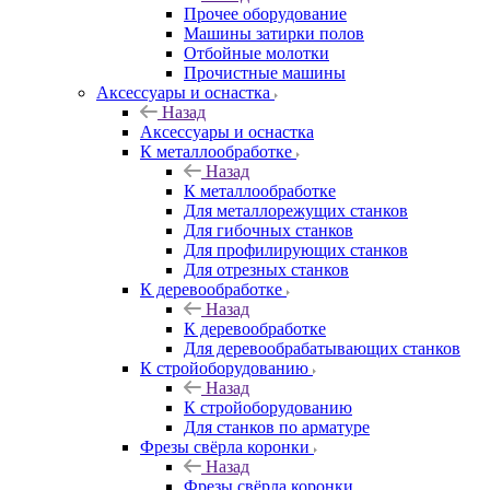
Прочее оборудование
Машины затирки полов
Отбойные молотки
Прочистные машины
Аксeccyapы и оснастка
Назад
Аксeccyapы и оснастка
К металлообработке
Назад
К металлообработке
Для металлорежущих станков
Для гибочных станков
Для профилирующих станков
Для отрезных станков
К деревообработке
Назад
К деревообработке
Для деревообрабатывающих станков
К стройоборудованию
Назад
К стройоборудованию
Для станков по арматуре
Фрезы свёрла коронки
Назад
Фрезы свёрла коронки