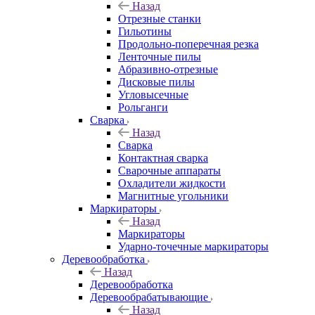
Назад
Отрезные станки
Гильотины
Продольно-поперечная резка
Ленточные пилы
Абразивно-отрезные
Дисковые пилы
Угловысечные
Рольганги
Сварка
Назад
Сварка
Контактная сварка
Сварочные аппараты
Охладители жидкости
Магнитные угольники
Маркираторы
Назад
Маркираторы
Ударно-точечные маркираторы
Деревообработка
Назад
Деревообработка
Деревообрабатывающие
Назад