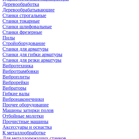
Деревообработка
Деревообрабатывающие
Станки строгальные
Станки токарные
Станки шлифовальные
Станки фрезерные
Пилы
Стройоборудование
Станки для арматуры
Станки для гибки арматуры
Станки для резки арматуры
Вибротехника
Вибротрамбовки
Виброплиты
Виброрейки
Вибраторы
Гибкие валы
Вибронаконечники
Прочее оборудование
Машины затирки полов
Отбойные молотки
Прочистные машины
Аксeccyapы и оснастка
К металлообработке
Для металлорежущих станков