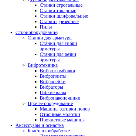
Станки строгальные
Станки токарные
Станки шлифовальные
Станки фрезерные
Пилы
Стройоборудование
Станки для арматуры
Станки для гибки
арматуры
Станки для резки
арматуры
Вибротехника
Вибротрамбовки
Виброплиты
Виброрейки
Вибраторы
Гибкие валы
Вибронаконечники
Прочее оборудование
Машины затирки полов
Отбойные молотки
Прочистные машины
Аксeccyapы и оснастка
К металлообработке