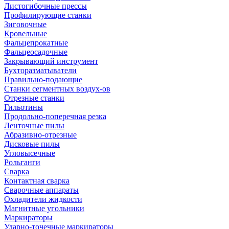
Листогибочные прессы
Профилирующие станки
Зиговочные
Кровельные
Фальцепрокатные
Фальцеосадочные
Закрывающий инструмент
Бухторазматыватели
Правильно-подающие
Станки сегментных воздух-ов
Отрезные станки
Гильотины
Продольно-поперечная резка
Ленточные пилы
Абразивно-отрезные
Дисковые пилы
Угловысечные
Рольганги
Сварка
Контактная сварка
Сварочные аппараты
Охладители жидкости
Магнитные угольники
Маркираторы
Ударно-точечные маркираторы