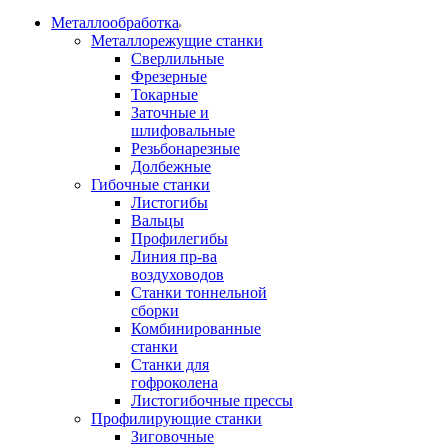
Металлообработка
Металлорежущие станки
Сверлильные
Фрезерные
Токарные
Заточные и
шлифовальные
Резьбонарезные
Долбежные
Гибочные станки
Листогибы
Вальцы
Профилегибы
Линия пр-ва
воздуховодов
Станки тоннельной
сборки
Комбинированные
станки
Станки для
гофроколена
Листогибочные прессы
Профилирующие станки
Зиговочные