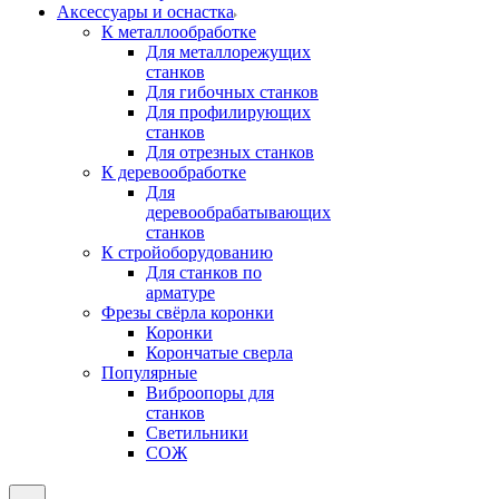
Аксeccyapы и оснастка
К металлообработке
Для металлорежущих
станков
Для гибочных станков
Для профилирующих
станков
Для отрезных станков
К деревообработке
Для
деревообрабатывающих
станков
К стройоборудованию
Для станков по
арматуре
Фрезы свёрла коронки
Коронки
Корончатые сверла
Популярные
Виброопоры для
станков
Светильники
СОЖ