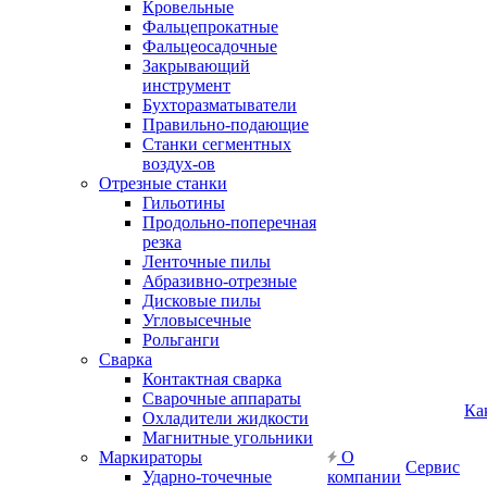
Кровельные
Фальцепрокатные
Фальцеосадочные
Закрывающий
инструмент
Бухторазматыватели
Правильно-подающие
Станки сегментных
воздух-ов
Отрезные станки
Гильотины
Продольно-поперечная
резка
Ленточные пилы
Абразивно-отрезные
Дисковые пилы
Угловысечные
Рольганги
Сварка
Контактная сварка
Сварочные аппараты
Ка
Охладители жидкости
Магнитные угольники
Маркираторы
О
Сервис
Ударно-точечные
компании