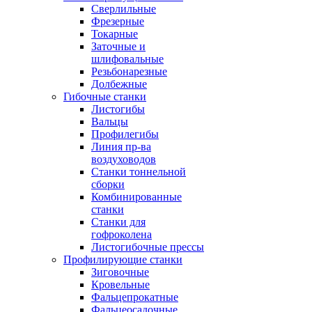
Сверлильные
Фрезерные
Токарные
Заточные и
шлифовальные
Резьбонарезные
Долбежные
Гибочные станки
Листогибы
Вальцы
Профилегибы
Линия пр-ва
воздуховодов
Станки тоннельной
сборки
Комбинированные
станки
Станки для
гофроколена
Листогибочные прессы
Профилирующие станки
Зиговочные
Кровельные
Фальцепрокатные
Фальцеосадочные