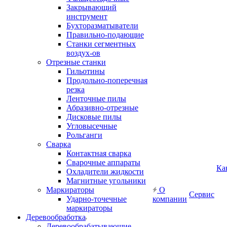
Закрывающий
инструмент
Бухторазматыватели
Правильно-подающие
Станки сегментных
воздух-ов
Отрезные станки
Гильотины
Продольно-поперечная
резка
Ленточные пилы
Абразивно-отрезные
Дисковые пилы
Угловысечные
Рольганги
Сварка
Контактная сварка
Сварочные аппараты
Ка
Охладители жидкости
Магнитные угольники
Маркираторы
О
Сервис
Ударно-точечные
компании
маркираторы
Деревообработка
Деревообрабатывающие