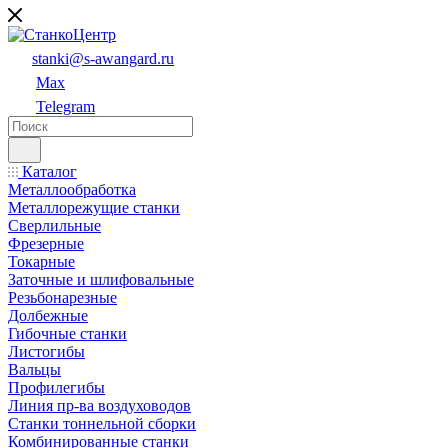
stanki@s-awangard.ru
Max
Telegram
Каталог
Металлообработка
Металлорежущие станки
Сверлильные
Фрезерные
Токарные
Заточные и шлифовальные
Резьбонарезные
Долбежные
Гибочные станки
Листогибы
Вальцы
Профилегибы
Линия пр-ва воздуховодов
Станки тоннельной сборки
Комбинированные станки