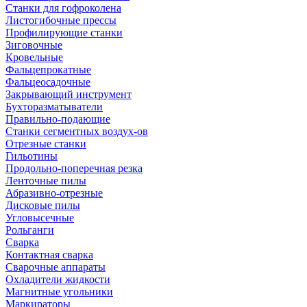
Станки для гофроколена
Листогибочные прессы
Профилирующие станки
Зиговочные
Кровельные
Фальцепрокатные
Фальцеосадочные
Закрывающий инструмент
Бухторазматыватели
Правильно-подающие
Станки сегментных воздух-ов
Отрезные станки
Гильотины
Продольно-поперечная резка
Ленточные пилы
Абразивно-отрезные
Дисковые пилы
Угловысечные
Рольганги
Сварка
Контактная сварка
Сварочные аппараты
Охладители жидкости
Магнитные угольники
Маркираторы