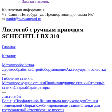
Заказать звонок
Контактная информация
г. Санкт-Петербург, ул. Предпортовая д.6, склад №7
stanki@s-awangard.ru
Листогиб с ручным приводом
SСHECHTL LBX 310
Главная
—
Каталог
—
Металлообработка
Деревообработка
Стройоборудование
Аксeccyapы и оснастка
—
Гибочные станки
Металлорежущие станки
Профилирующие станки
Отрезные
станки
Сварка
Маркираторы
—
Листогибы
Вальцы
Профилегибы
Линия пр-ва воздуховодов
Станки
тоннельной сборки
Комбинированные станки
Станки для
гофроколена
Листогибочные прессы