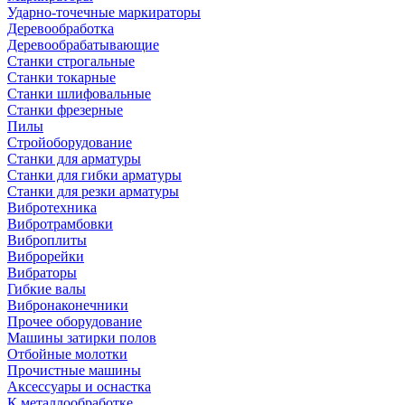
Ударно-точечные маркираторы
Деревообработка
Деревообрабатывающие
Станки строгальные
Станки токарные
Станки шлифовальные
Станки фрезерные
Пилы
Стройоборудование
Станки для арматуры
Станки для гибки арматуры
Станки для резки арматуры
Вибротехника
Вибротрамбовки
Виброплиты
Виброрейки
Вибраторы
Гибкие валы
Вибронаконечники
Прочее оборудование
Машины затирки полов
Отбойные молотки
Прочистные машины
Аксeccyapы и оснастка
К металлообработке