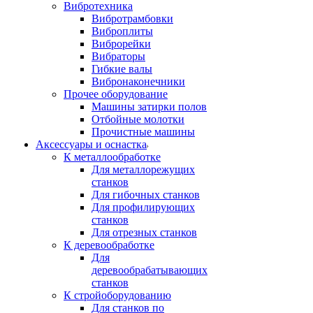
Вибротехника
Вибротрамбовки
Виброплиты
Виброрейки
Вибраторы
Гибкие валы
Вибронаконечники
Прочее оборудование
Машины затирки полов
Отбойные молотки
Прочистные машины
Аксeccyapы и оснастка
К металлообработке
Для металлорежущих
станков
Для гибочных станков
Для профилирующих
станков
Для отрезных станков
К деревообработке
Для
деревообрабатывающих
станков
К стройоборудованию
Для станков по