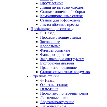
Профилегибы
Линия пр-ва воздуховодов
Станки тоннельной сборки
Комбинированные станки
Станки для гофроколена
Листогибочные прессы
Профилирующие станки
Назад
Профилирующие станки
Зиговочные
Кровельные
Фальцепрокатные
Фальцеосадочные
Закрывающий инструмент
Бухторазматыватели
Правильно-подающие
Станки сегментных воздух-ов
Отрезные станки
Назад
Отрезные станки
Гильотины
Продольно-поперечная резка
Ленточные пилы
Абразивно-отрезные
Дисковые пилы