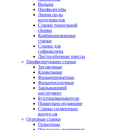
Вальцы
Профилегибы
Линия пр-ва
воздуховодов
Станки тоннельной
сборки
Комбинированные
станки
Станки для
гофроколена
Листогибочные прессы
Профилирующие станки
Зиговочные
Кровельные
Фальцепрокатные
Фальцеосадочные
Закрывающий
инструмент
Бухторазматыватели
Правильно-подающие
Станки сегментных
воздух-ов
Отрезные станки
Гильотины
Продольно-поперечная