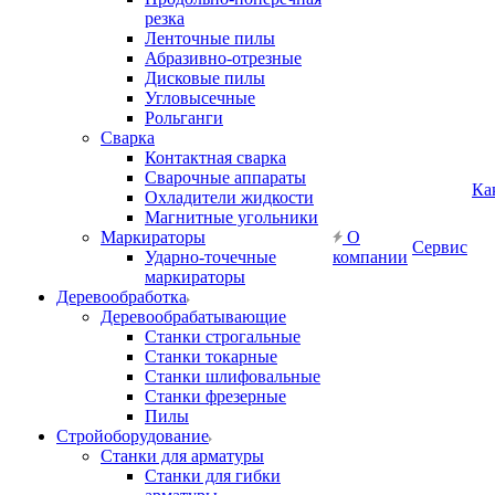
резка
Ленточные пилы
Абразивно-отрезные
Дисковые пилы
Угловысечные
Рольганги
Сварка
Контактная сварка
Сварочные аппараты
Ка
Охладители жидкости
Магнитные угольники
Маркираторы
О
Сервис
Ударно-точечные
компании
маркираторы
Деревообработка
Деревообрабатывающие
Станки строгальные
Станки токарные
Станки шлифовальные
Станки фрезерные
Пилы
Стройоборудование
Станки для арматуры
Станки для гибки