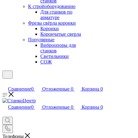
станков
К стройоборудованию
Для станков по
арматуре
Фрезы свёрла коронки
Коронки
Корончатые сверла
Популярные
Виброопоры для
станков
Светильники
СОЖ
Сравнение
0
Отложенные
0
Корзина
0
Сравнение
0
Отложенные
0
Корзина
0
Телефоны