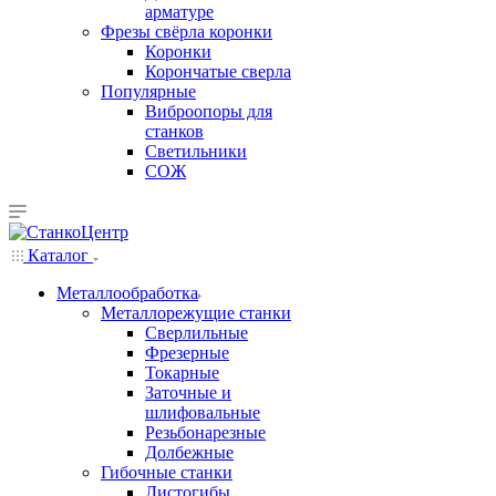
арматуре
Фрезы свёрла коронки
Коронки
Корончатые сверла
Популярные
Виброопоры для
станков
Светильники
СОЖ
Каталог
Металлообработка
Металлорежущие станки
Сверлильные
Фрезерные
Токарные
Заточные и
шлифовальные
Резьбонарезные
Долбежные
Гибочные станки
Листогибы