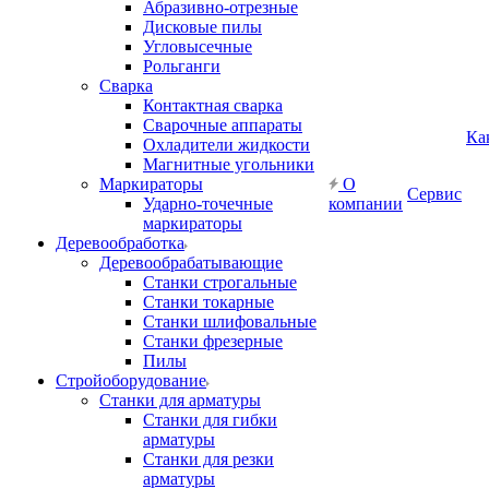
Абразивно-отрезные
Дисковые пилы
Угловысечные
Рольганги
Сварка
Контактная сварка
Сварочные аппараты
Ка
Охладители жидкости
Магнитные угольники
Маркираторы
О
Сервис
Ударно-точечные
компании
маркираторы
Деревообработка
Деревообрабатывающие
Станки строгальные
Станки токарные
Станки шлифовальные
Станки фрезерные
Пилы
Стройоборудование
Станки для арматуры
Станки для гибки
арматуры
Станки для резки
арматуры