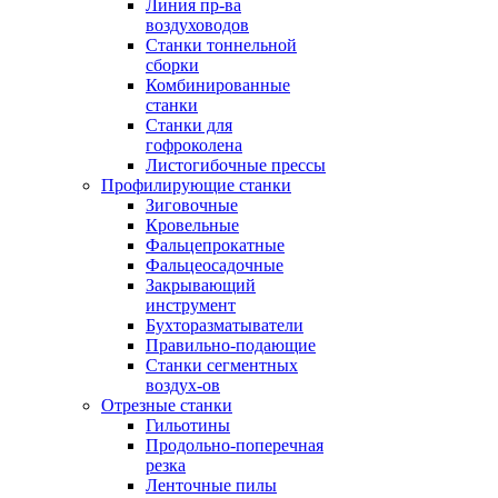
Линия пр-ва
воздуховодов
Станки тоннельной
сборки
Комбинированные
станки
Станки для
гофроколена
Листогибочные прессы
Профилирующие станки
Зиговочные
Кровельные
Фальцепрокатные
Фальцеосадочные
Закрывающий
инструмент
Бухторазматыватели
Правильно-подающие
Станки сегментных
воздух-ов
Отрезные станки
Гильотины
Продольно-поперечная
резка
Ленточные пилы