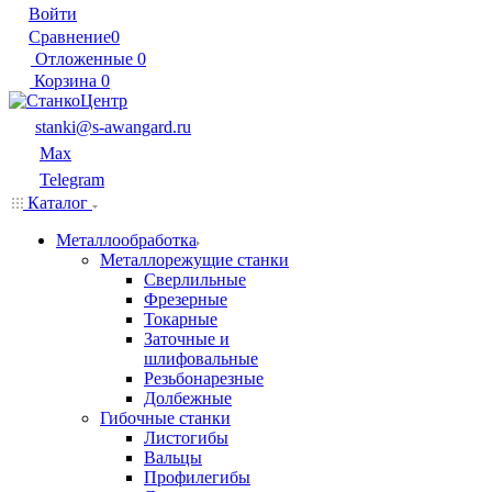
Войти
Сравнение
0
Отложенные
0
Корзина
0
stanki@s-awangard.ru
Max
Telegram
Каталог
Металлообработка
Металлорежущие станки
Сверлильные
Фрезерные
Токарные
Заточные и
шлифовальные
Резьбонарезные
Долбежные
Гибочные станки
Листогибы
Вальцы
Профилегибы