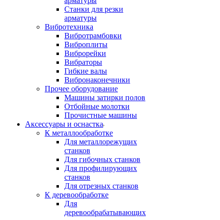
арматуры
Станки для резки
арматуры
Вибротехника
Вибротрамбовки
Виброплиты
Виброрейки
Вибраторы
Гибкие валы
Вибронаконечники
Прочее оборудование
Машины затирки полов
Отбойные молотки
Прочистные машины
Аксeccyapы и оснастка
К металлообработке
Для металлорежущих
станков
Для гибочных станков
Для профилирующих
станков
Для отрезных станков
К деревообработке
Для
деревообрабатывающих