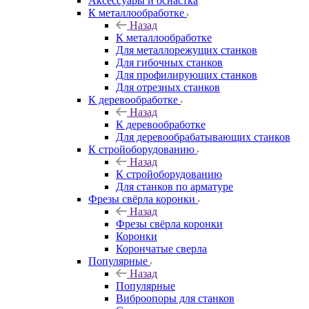
Аксeccyapы и оснастка
К металлообработке
Назад
К металлообработке
Для металлорежущих станков
Для гибочных станков
Для профилирующих станков
Для отрезных станков
К деревообработке
Назад
К деревообработке
Для деревообрабатывающих станков
К стройоборудованию
Назад
К стройоборудованию
Для станков по арматуре
Фрезы свёрла коронки
Назад
Фрезы свёрла коронки
Коронки
Корончатые сверла
Популярные
Назад
Популярные
Виброопоры для станков