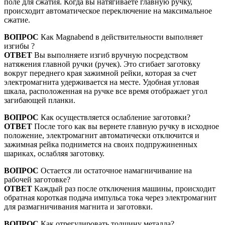
поле для сжатия. Когда вы натягиваете главную ручку,
происходит автоматическое переключение на максимальное
сжатие.
ВОПРОС
Как Magnabend в действительности выполняет
изгибы ?
ОТВЕТ
Вы выполняете изгиб вручную посредством
натяжения главной ручки (ручек). Это сгибает заготовку
вокруг переднего края зажимной рейки, которая за счет
электромагнита удерживается на месте. Удобная угловая
шкала, расположенная на ручке все время отображает угол
загибающей планки.
ВОПРОС
Как осуществляется ослабление заготовки?
ОТВЕТ
После того как вы вернете главную ручку в исходное
положение, электромагнит автоматически отключится и
зажимная рейка поднимется на своих подпружиненных
шариках, ослабляя заготовку.
ВОПРОС
Остается ли остаточное намагничивание на
рабочей заготовке?
ОТВЕТ
Каждый раз после отключения машины, происходит
обратная короткая подача импульса тока через электромагнит
для размагничивания магнита и заготовки.
ВОПРОС
Как отрегулировать толщину металла?