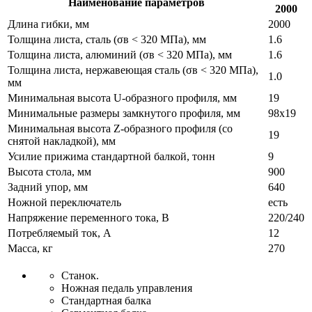
Наименование параметров
2000
Длина гибки, мм
2000
Толщина листа, сталь (σв < 320 МПа), мм
1.6
Толщина листа, алюминий (σв < 320 МПа), мм
1.6
Толщина листа, нержавеющая сталь (σв < 320 МПа),
1.0
мм
Минимальная высота U-образного профиля, мм
19
Минимальные размеры замкнутого профиля, мм
98x19
Минимальная высота Z-образного профиля (со
19
снятой накладкой), мм
Усилие прижима стандартной балкой, тонн
9
Высота стола, мм
900
Задний упор, мм
640
Ножной переключатель
есть
Напряжение переменного тока, В
220/240
Потребляемый ток, А
12
Масса, кг
270
Станок.
Ножная педаль управления
Стандартная балка