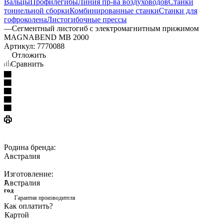
Вальцы
Профилегибы
Линия пр-ва воздуховодов
Станки
тоннельной сборки
Комбинированные станки
Станки для
гофроколена
Листогибочные прессы
—
Сегментный листогиб с электромагнитным прижимом
MAGNABEND MB 2000
Артикул:
7770088
Отложить
Сравнить
Родина бренда:
Австралия
Изготовление:
Австралия
1
год
Гарантия производителя
Как оплатить?
Картой