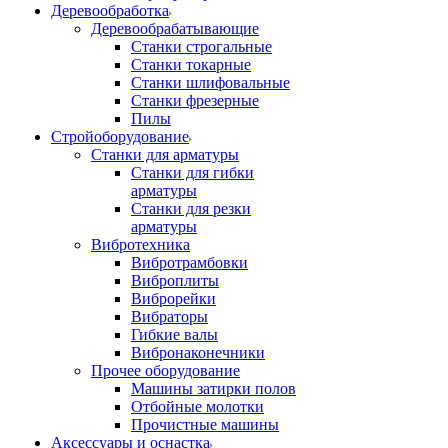
Деревообработка
Деревообрабатывающие
Станки строгальные
Станки токарные
Станки шлифовальные
Станки фрезерные
Пилы
Стройоборудование
Станки для арматуры
Станки для гибки
арматуры
Станки для резки
арматуры
Вибротехника
Вибротрамбовки
Виброплиты
Виброрейки
Вибраторы
Гибкие валы
Вибронаконечники
Прочее оборудование
Машины затирки полов
Отбойные молотки
Прочистные машины
Аксeccyapы и оснастка