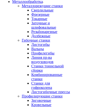
Металлообработка
Металлорежущие станки
Сверлильные
Фрезерные
Токарные
Заточные и
шлифовальные
Резьбонарезные
Долбежные
Гибочные станки
Листогибы
Вальцы
Профилегибы
Линия пр-ва
воздуховодов
Станки тоннельной
сборки
Комбинированные
станки
Станки для
гофроколена
Листогибочные прессы
Профилирующие станки
Зиговочные
Кровельные