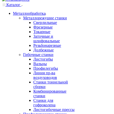
Каталог
Металлообработка
Металлорежущие станки
Сверлильные
Фрезерные
Токарные
Заточные и
шлифовальные
Резьбонарезные
Долбежные
Гибочные станки
Листогибы
Вальцы
Профилегибы
Линия пр-ва
воздуховодов
Станки тоннельной
сборки
Комбинированные
станки
Станки для
гофроколена
Листогибочные прессы