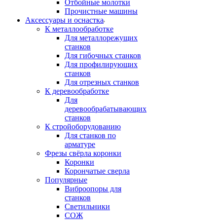
Отбойные молотки
Прочистные машины
Аксeccyapы и оснастка
К металлообработке
Для металлорежущих
станков
Для гибочных станков
Для профилирующих
станков
Для отрезных станков
К деревообработке
Для
деревообрабатывающих
станков
К стройоборудованию
Для станков по
арматуре
Фрезы свёрла коронки
Коронки
Корончатые сверла
Популярные
Виброопоры для
станков
Светильники
СОЖ