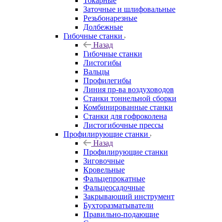
Токарные
Заточные и шлифовальные
Резьбонарезные
Долбежные
Гибочные станки
Назад
Гибочные станки
Листогибы
Вальцы
Профилегибы
Линия пр-ва воздуховодов
Станки тоннельной сборки
Комбинированные станки
Станки для гофроколена
Листогибочные прессы
Профилирующие станки
Назад
Профилирующие станки
Зиговочные
Кровельные
Фальцепрокатные
Фальцеосадочные
Закрывающий инструмент
Бухторазматыватели
Правильно-подающие