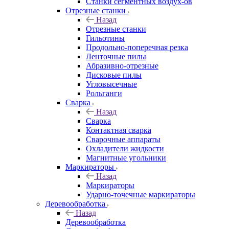
Станки сегментных воздух-ов
Отрезные станки
Назад
Отрезные станки
Гильотины
Продольно-поперечная резка
Ленточные пилы
Абразивно-отрезные
Дисковые пилы
Угловысечные
Рольганги
Сварка
Назад
Сварка
Контактная сварка
Сварочные аппараты
Охладители жидкости
Магнитные угольники
Маркираторы
Назад
Маркираторы
Ударно-точечные маркираторы
Деревообработка
Назад
Деревообработка