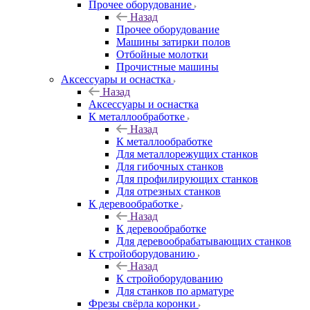
Прочее оборудование
Назад
Прочее оборудование
Машины затирки полов
Отбойные молотки
Прочистные машины
Аксeccyapы и оснастка
Назад
Аксeccyapы и оснастка
К металлообработке
Назад
К металлообработке
Для металлорежущих станков
Для гибочных станков
Для профилирующих станков
Для отрезных станков
К деревообработке
Назад
К деревообработке
Для деревообрабатывающих станков
К стройоборудованию
Назад
К стройоборудованию
Для станков по арматуре
Фрезы свёрла коронки