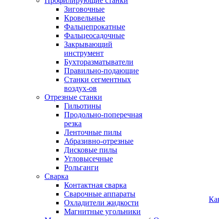
Профилирующие станки
Зиговочные
Кровельные
Фальцепрокатные
Фальцеосадочные
Закрывающий
инструмент
Бухторазматыватели
Правильно-подающие
Станки сегментных
воздух-ов
Отрезные станки
Гильотины
Продольно-поперечная
резка
Ленточные пилы
Абразивно-отрезные
Дисковые пилы
Угловысечные
Рольганги
Сварка
Контактная сварка
Сварочные аппараты
Ка
Охладители жидкости
Магнитные угольники