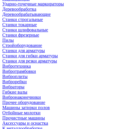
Ударно-точечные маркираторы
Деревообработка
Деревообрабатывающие
Станки строгальные
Станки токарные
Станки шлифовальные
Станки фрезерные
Пилы
Стройоборудование
Станки для арматуры
Станки для гибки арматуры
Станки для резки арматуры
Вибротехника
Вибротрамбовки
Виброплиты
Виброрейки
Вибраторы
Гибкие валы
Вибронаконечники
Прочее оборудование
Машины затирки полов
Отбойные молотки
Прочистные машины
Аксeccyapы и оснастка
К металлообработке