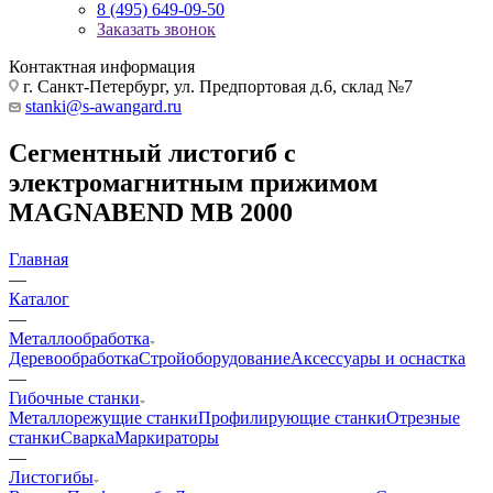
8 (495) 649-09-50
Заказать звонок
Контактная информация
г. Санкт-Петербург, ул. Предпортовая д.6, склад №7
stanki@s-awangard.ru
Сегментный листогиб с
электромагнитным прижимом
MAGNABEND MB 2000
Главная
—
Каталог
—
Металлообработка
Деревообработка
Стройоборудование
Аксeccyapы и оснастка
—
Гибочные станки
Металлорежущие станки
Профилирующие станки
Отрезные
станки
Сварка
Маркираторы
—
Листогибы