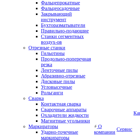
Фальцепрокатные
Фальцеосадочные
Закрывающий
инструмент
Бухторазматыватели
Правильно-подающие
Станки сегментных
воздух-ов
Отрезные станки
Гильотины
Продольно-поперечная
резка
Ленточные пилы
Абразивно-отрезные
Дисковые пилы
Угловысечные
Рольганги
Сварка
Контактная сварка
Сварочные аппараты
Ка
Охладители жидкости
Магнитные угольники
Маркираторы
О
Сервис
Ударно-точечные
компании
маркираторы