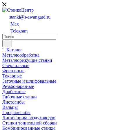
stanki@s-awangard.ru
Max
Telegram
Каталог
Металлообработка
Металлорежущие станки
Сверлильные
Фрезерные
Токарные
Заточные и шлифовальные
Резьбонарезные
Долбежные
Гибочные станки
Листогибы
Вальцы
Профилегибы
Линия пр-ва воздуховодов
Станки тоннельной сборки
Комбинированные станки