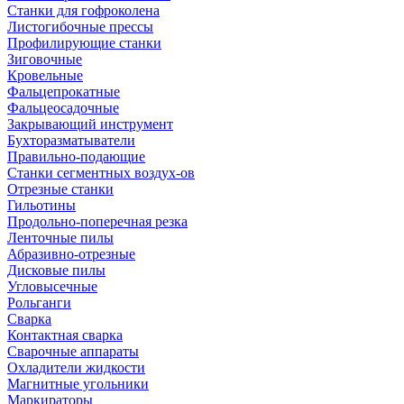
Станки для гофроколена
Листогибочные прессы
Профилирующие станки
Зиговочные
Кровельные
Фальцепрокатные
Фальцеосадочные
Закрывающий инструмент
Бухторазматыватели
Правильно-подающие
Станки сегментных воздух-ов
Отрезные станки
Гильотины
Продольно-поперечная резка
Ленточные пилы
Абразивно-отрезные
Дисковые пилы
Угловысечные
Рольганги
Сварка
Контактная сварка
Сварочные аппараты
Охладители жидкости
Магнитные угольники
Маркираторы