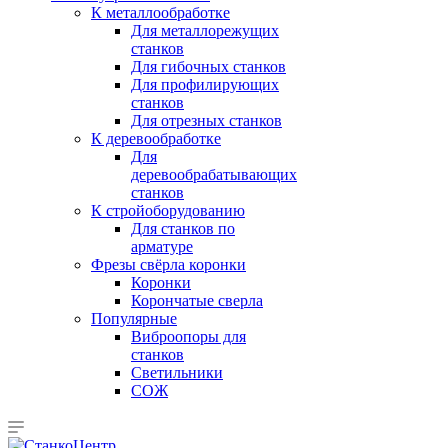
К металлообработке
Для металлорежущих
станков
Для гибочных станков
Для профилирующих
станков
Для отрезных станков
К деревообработке
Для
деревообрабатывающих
станков
К стройоборудованию
Для станков по
арматуре
Фрезы свёрла коронки
Коронки
Корончатые сверла
Популярные
Виброопоры для
станков
Светильники
СОЖ