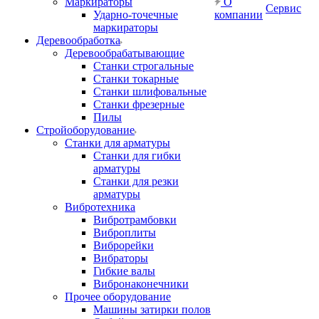
Маркираторы
О
Сервис
Ударно-точечные
компании
маркираторы
Деревообработка
Деревообрабатывающие
Станки строгальные
Станки токарные
Станки шлифовальные
Станки фрезерные
Пилы
Стройоборудование
Станки для арматуры
Станки для гибки
арматуры
Станки для резки
арматуры
Вибротехника
Вибротрамбовки
Виброплиты
Виброрейки
Вибраторы
Гибкие валы
Вибронаконечники
Прочее оборудование
Машины затирки полов