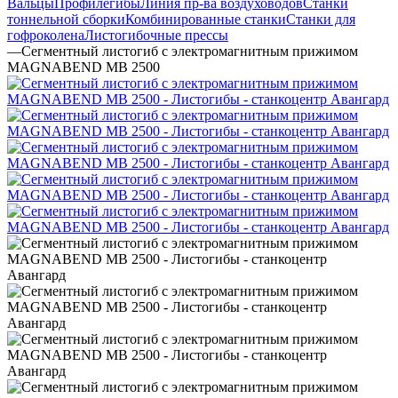
Вальцы
Профилегибы
Линия пр-ва воздуховодов
Станки
тоннельной сборки
Комбинированные станки
Станки для
гофроколена
Листогибочные прессы
—
Сегментный листогиб с электромагнитным прижимом
MAGNABEND MB 2500