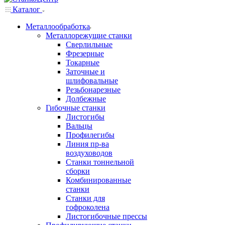
Каталог
Металлообработка
Металлорежущие станки
Сверлильные
Фрезерные
Токарные
Заточные и
шлифовальные
Резьбонарезные
Долбежные
Гибочные станки
Листогибы
Вальцы
Профилегибы
Линия пр-ва
воздуховодов
Станки тоннельной
сборки
Комбинированные
станки
Станки для
гофроколена
Листогибочные прессы