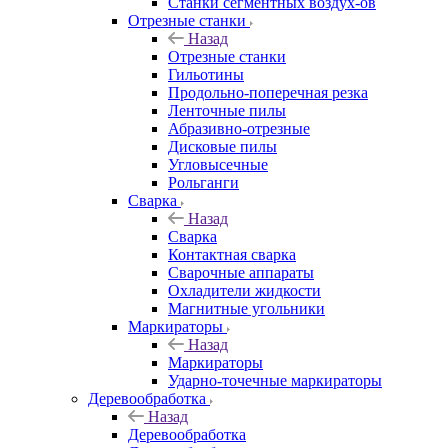
Станки сегментных воздух-ов
Отрезные станки
Назад
Отрезные станки
Гильотины
Продольно-поперечная резка
Ленточные пилы
Абразивно-отрезные
Дисковые пилы
Угловысечные
Рольганги
Сварка
Назад
Сварка
Контактная сварка
Сварочные аппараты
Охладители жидкости
Магнитные угольники
Маркираторы
Назад
Маркираторы
Ударно-точечные маркираторы
Деревообработка
Назад
Деревообработка