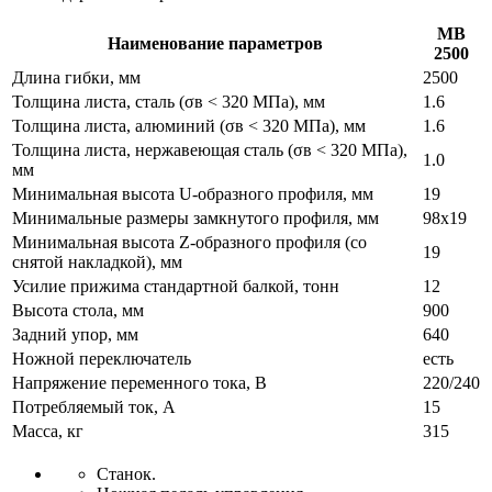
MB
Наименование параметров
2500
Длина гибки, мм
2500
Толщина листа, сталь (σв < 320 МПа), мм
1.6
Толщина листа, алюминий (σв < 320 МПа), мм
1.6
Толщина листа, нержавеющая сталь (σв < 320 МПа),
1.0
мм
Минимальная высота U-образного профиля, мм
19
Минимальные размеры замкнутого профиля, мм
98x19
Минимальная высота Z-образного профиля (со
19
снятой накладкой), мм
Усилие прижима стандартной балкой, тонн
12
Высота стола, мм
900
Задний упор, мм
640
Ножной переключатель
есть
Напряжение переменного тока, В
220/240
Потребляемый ток, А
15
Масса, кг
315
Станок.