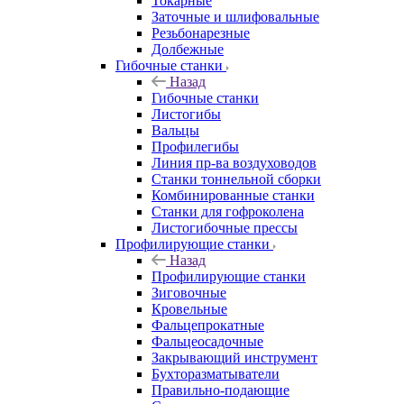
Токарные
Заточные и шлифовальные
Резьбонарезные
Долбежные
Гибочные станки
Назад
Гибочные станки
Листогибы
Вальцы
Профилегибы
Линия пр-ва воздуховодов
Станки тоннельной сборки
Комбинированные станки
Станки для гофроколена
Листогибочные прессы
Профилирующие станки
Назад
Профилирующие станки
Зиговочные
Кровельные
Фальцепрокатные
Фальцеосадочные
Закрывающий инструмент
Бухторазматыватели
Правильно-подающие