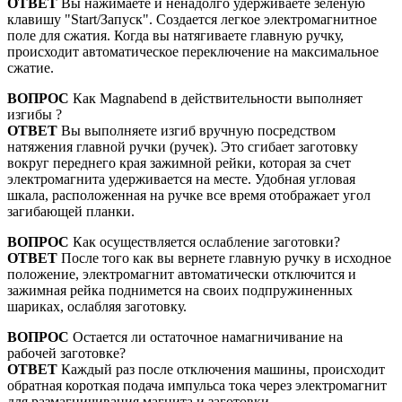
ОТВЕТ
Вы нажимаете и ненадолго удерживаете зеленую
клавишу "Start/Запуск". Создается легкое электромагнитное
поле для сжатия. Когда вы натягиваете главную ручку,
происходит автоматическое переключение на максимальное
сжатие.
ВОПРОС
Как Magnabend в действительности выполняет
изгибы ?
ОТВЕТ
Вы выполняете изгиб вручную посредством
натяжения главной ручки (ручек). Это сгибает заготовку
вокруг переднего края зажимной рейки, которая за счет
электромагнита удерживается на месте. Удобная угловая
шкала, расположенная на ручке все время отображает угол
загибающей планки.
ВОПРОС
Как осуществляется ослабление заготовки?
ОТВЕТ
После того как вы вернете главную ручку в исходное
положение, электромагнит автоматически отключится и
зажимная рейка поднимется на своих подпружиненных
шариках, ослабляя заготовку.
ВОПРОС
Остается ли остаточное намагничивание на
рабочей заготовке?
ОТВЕТ
Каждый раз после отключения машины, происходит
обратная короткая подача импульса тока через электромагнит
для размагничивания магнита и заготовки.