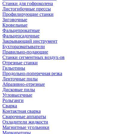
Станки для гофроколена
Листогибочные прессы
Профилирующие станки
Зиговочные
Кровельные
Фальцепрокатные
Фальцеосадочные
Закрывающий инструмент
Бухторазматыватели
Правильно-подающие
Станки сегментных воздух-ов
Отрезные станки
Гильотины
Продольно-поперечная резка
Ленточные пилы
Абразивно-отрезные
Дисковые пилы
Угловысечные
Рольганги
Сварка
Контактная сварка
Сварочные аппараты
Охладители жидкости
Магнитные угольники
Маркираторы