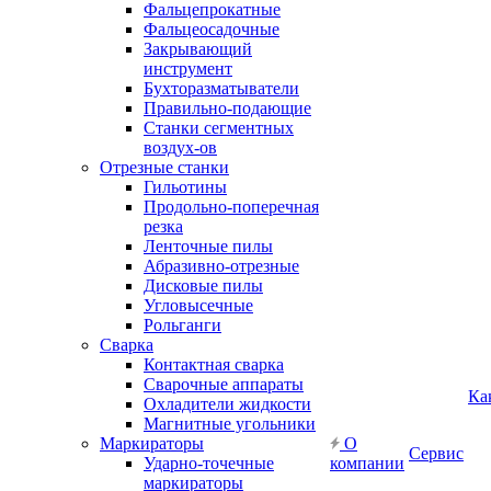
Фальцепрокатные
Фальцеосадочные
Закрывающий
инструмент
Бухторазматыватели
Правильно-подающие
Станки сегментных
воздух-ов
Отрезные станки
Гильотины
Продольно-поперечная
резка
Ленточные пилы
Абразивно-отрезные
Дисковые пилы
Угловысечные
Рольганги
Сварка
Контактная сварка
Сварочные аппараты
Ка
Охладители жидкости
Магнитные угольники
Маркираторы
О
Сервис
Ударно-точечные
компании
маркираторы