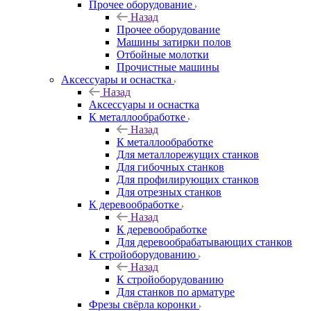
Прочее оборудование
Назад
Прочее оборудование
Машины затирки полов
Отбойные молотки
Прочистные машины
Аксeccyapы и оснастка
Назад
Аксeccyapы и оснастка
К металлообработке
Назад
К металлообработке
Для металлорежущих станков
Для гибочных станков
Для профилирующих станков
Для отрезных станков
К деревообработке
Назад
К деревообработке
Для деревообрабатывающих станков
К стройоборудованию
Назад
К стройоборудованию
Для станков по арматуре
Фрезы свёрла коронки