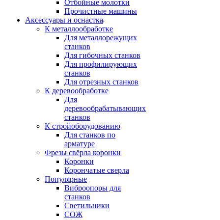
Отбойные молотки
Прочистные машины
Аксeccyapы и оснастка
К металлообработке
Для металлорежущих
станков
Для гибочных станков
Для профилирующих
станков
Для отрезных станков
К деревообработке
Для
деревообрабатывающих
станков
К стройоборудованию
Для станков по
арматуре
Фрезы свёрла коронки
Коронки
Корончатые сверла
Популярные
Виброопоры для
станков
Светильники
СОЖ