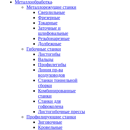
Металлообработка
Металлорежущие станки
Сверлильные
Фрезерные
Токарные
Заточные и
шлифовальные
Резьбонарезные
Долбежные
Гибочные станки
Листогибы
Вальцы
Профилегибы
Линия пр-ва
воздуховодов
Станки тоннельной
сборки
Комбинированные
станки
Станки для
гофроколена
Листогибочные прессы
Профилирующие станки
Зиговочные
Кровельные