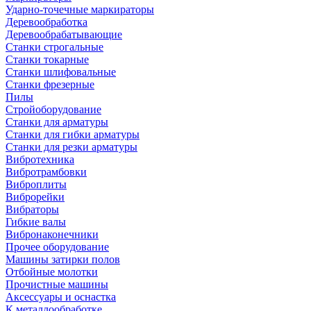
Ударно-точечные маркираторы
Деревообработка
Деревообрабатывающие
Станки строгальные
Станки токарные
Станки шлифовальные
Станки фрезерные
Пилы
Стройоборудование
Станки для арматуры
Станки для гибки арматуры
Станки для резки арматуры
Вибротехника
Вибротрамбовки
Виброплиты
Виброрейки
Вибраторы
Гибкие валы
Вибронаконечники
Прочее оборудование
Машины затирки полов
Отбойные молотки
Прочистные машины
Аксeccyapы и оснастка
К металлообработке