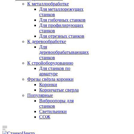
К металлообработке
Для металлорежущих
станков
Для гибочных станков
Для профилирующих
станков
Для отрезных станков
К деревообработке
Для
деревообрабатывающих
станков
К стройоборудованию
Для станков по
арматуре
Фрезы свёрла коронки
Коронки
Корончатые сверла
Популярные
Виброопоры для
станков
Светильники
СОЖ