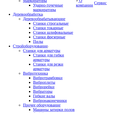
Маркираторы
О
Сервис
Ударно-точечные
компании
маркираторы
Деревообработка
Деревообрабатывающие
Станки строгальные
Станки токарные
Станки шлифовальные
Станки фрезерные
Пилы
Стройоборудование
Станки для арматуры
Станки для гибки
арматуры
Станки для резки
арматуры
Вибротехника
Вибротрамбовки
Виброплиты
Виброрейки
Вибраторы
Гибкие валы
Вибронаконечники
Прочее оборудование
Машины затирки полов