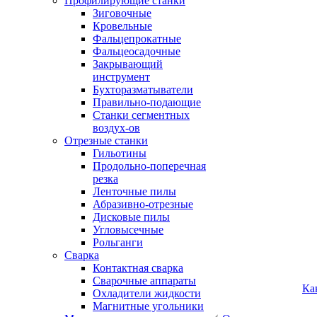
Профилирующие станки
Зиговочные
Кровельные
Фальцепрокатные
Фальцеосадочные
Закрывающий
инструмент
Бухторазматыватели
Правильно-подающие
Станки сегментных
воздух-ов
Отрезные станки
Гильотины
Продольно-поперечная
резка
Ленточные пилы
Абразивно-отрезные
Дисковые пилы
Угловысечные
Рольганги
Сварка
Контактная сварка
Сварочные аппараты
Ка
Охладители жидкости
Магнитные угольники