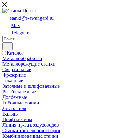
stanki@s-awangard.ru
Max
Telegram
Каталог
Металлообработка
Металлорежущие станки
Сверлильные
Фрезерные
Токарные
Заточные и шлифовальные
Резьбонарезные
Долбежные
Гибочные станки
Листогибы
Вальцы
Профилегибы
Линия пр-ва воздуховодов
Станки тоннельной сборки
Комбинированные станки