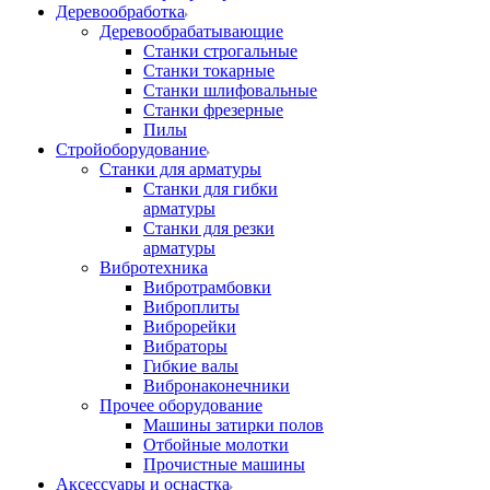
Деревообработка
Деревообрабатывающие
Станки строгальные
Станки токарные
Станки шлифовальные
Станки фрезерные
Пилы
Стройоборудование
Станки для арматуры
Станки для гибки
арматуры
Станки для резки
арматуры
Вибротехника
Вибротрамбовки
Виброплиты
Виброрейки
Вибраторы
Гибкие валы
Вибронаконечники
Прочее оборудование
Машины затирки полов
Отбойные молотки
Прочистные машины
Аксeccyapы и оснастка