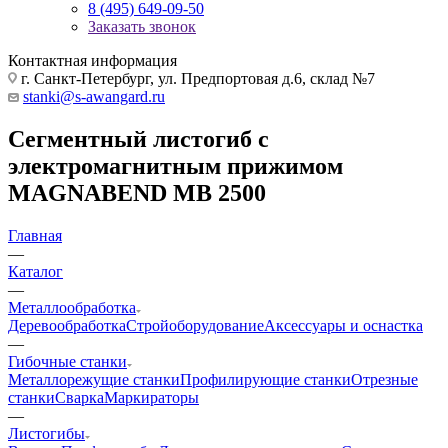
8 (495) 649-09-50
Заказать звонок
Контактная информация
г. Санкт-Петербург, ул. Предпортовая д.6, склад №7
stanki@s-awangard.ru
Сегментный листогиб с
электромагнитным прижимом
MAGNABEND MB 2500
Главная
—
Каталог
—
Металлообработка
Деревообработка
Стройоборудование
Аксeccyapы и оснастка
—
Гибочные станки
Металлорежущие станки
Профилирующие станки
Отрезные
станки
Сварка
Маркираторы
—
Листогибы