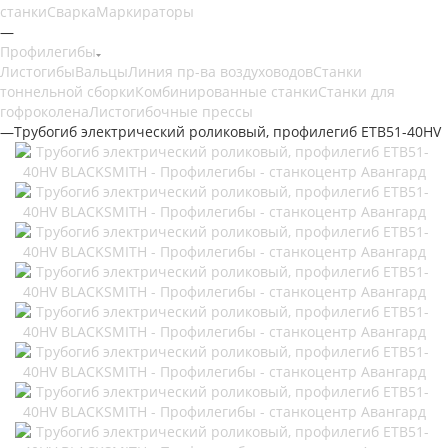
станки
Сварка
Маркираторы
—
Профилегибы
Листогибы
Вальцы
Линия пр-ва воздуховодов
Станки
тоннельной сборки
Комбинированные станки
Станки для
гофроколена
Листогибочные прессы
—
Трубогиб электрический роликовый, профилегиб ETB51-40HV