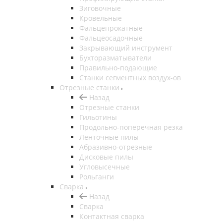
Зиговочные
Кровельные
Фальцепрокатные
Фальцеосадочные
Закрывающий инструмент
Бухторазматыватели
Правильно-подающие
Станки сегментных воздух-ов
Отрезные станки
Назад
Отрезные станки
Гильотины
Продольно-поперечная резка
Ленточные пилы
Абразивно-отрезные
Дисковые пилы
Угловысечные
Рольганги
Сварка
Назад
Сварка
Контактная сварка