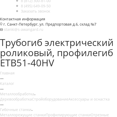
8 (812) 300-81-00
8 (495) 649-09-50
Заказать звонок
Контактная информация
г. Санкт-Петербург, ул. Предпортовая д.6, склад №7
stanki@s-awangard.ru
Трубогиб электрический
роликовый, профилегиб
ETB51-40HV
Главная
—
Каталог
—
Металлообработка
Деревообработка
Стройоборудование
Аксeccyapы и оснастка
—
Гибочные станки
Металлорежущие станки
Профилирующие станки
Отрезные