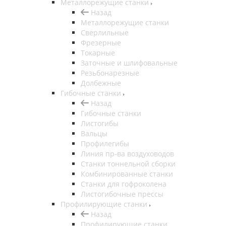
Металлорежущие станки
Назад
Металлорежущие станки
Сверлильные
Фрезерные
Токарные
Заточные и шлифовальные
Резьбонарезные
Долбежные
Гибочные станки
Назад
Гибочные станки
Листогибы
Вальцы
Профилегибы
Линия пр-ва воздуховодов
Станки тоннельной сборки
Комбинированные станки
Станки для гофроколена
Листогибочные прессы
Профилирующие станки
Назад
Профилирующие станки