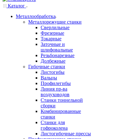
Каталог
Металлообработка
Металлорежущие станки
Сверлильные
Фрезерные
Токарные
Заточные и
шлифовальные
Резьбонарезные
Долбежные
Гибочные станки
Листогибы
Вальцы
Профилегибы
Линия пр-ва
воздуховодов
Станки тоннельной
сборки
Комбинированные
станки
Станки для
гофроколена
Листогибочные прессы