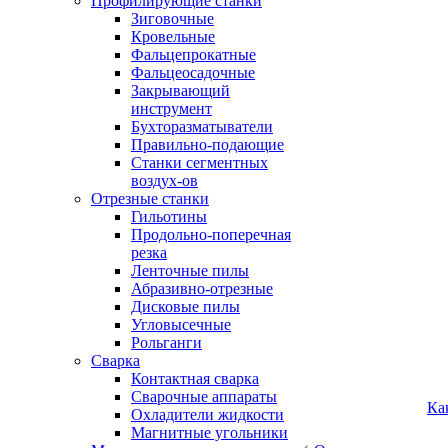
Профилирующие станки
Зиговочные
Кровельные
Фальцепрокатные
Фальцеосадочные
Закрывающий
инструмент
Бухторазматыватели
Правильно-подающие
Станки сегментных
воздух-ов
Отрезные станки
Гильотины
Продольно-поперечная
резка
Ленточные пилы
Абразивно-отрезные
Дисковые пилы
Угловысечные
Рольганги
Сварка
Контактная сварка
Сварочные аппараты
Ка
Охладители жидкости
Магнитные угольники