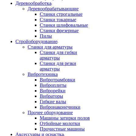
Деревообработка
Деревообрабатывающие
Станки строгальные
Станки токарные
Станки шлифовальные
Станки фрезерные
Пилы
Стройоборудование
Станки для арматуры
Станки для гибки
арматуры
Станки для резки
арматуры
Вибротехника
Вибротрамбовки
Виброплиты
Виброрейки
Вибраторы
Гибкие валы
Вибронаконечники
Прочее оборудование
Машины затирки полов
Отбойные молотки
Прочистные машины
Аксeccyapы и оснастка