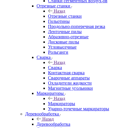
Станки сегментных воздух-ов
Отрезные станки
Назад
Отрезные станки
Гильотины
Продольно-поперечная резка
Ленточные пилы
Абразивно-отрезные
Дисковые пилы
Угловысечные
Рольганги
Сварка
Назад
Сварка
Контактная сварка
Сварочные аппараты
Охладители жидкости
Магнитные угольники
Маркираторы
Назад
Маркираторы
Ударно-точечные маркираторы
Деревообработка
Назад
Деревообработка