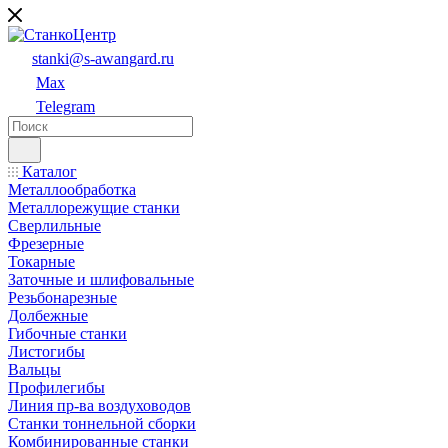
stanki@s-awangard.ru
Max
Telegram
Каталог
Металлообработка
Металлорежущие станки
Сверлильные
Фрезерные
Токарные
Заточные и шлифовальные
Резьбонарезные
Долбежные
Гибочные станки
Листогибы
Вальцы
Профилегибы
Линия пр-ва воздуховодов
Станки тоннельной сборки
Комбинированные станки