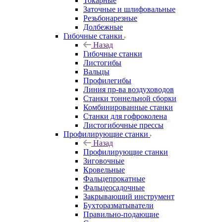
Токарные
Заточные и шлифовальные
Резьбонарезные
Долбежные
Гибочные станки
Назад
Гибочные станки
Листогибы
Вальцы
Профилегибы
Линия пр-ва воздуховодов
Станки тоннельной сборки
Комбинированные станки
Станки для гофроколена
Листогибочные прессы
Профилирующие станки
Назад
Профилирующие станки
Зиговочные
Кровельные
Фальцепрокатные
Фальцеосадочные
Закрывающий инструмент
Бухторазматыватели
Правильно-подающие