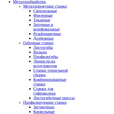
Металлообработка
Металлорежущие станки
Сверлильные
Фрезерные
Токарные
Заточные и
шлифовальные
Резьбонарезные
Долбежные
Гибочные станки
Листогибы
Вальцы
Профилегибы
Линия пр-ва
воздуховодов
Станки тоннельной
сборки
Комбинированные
станки
Станки для
гофроколена
Листогибочные прессы
Профилирующие станки
Зиговочные
Кровельные