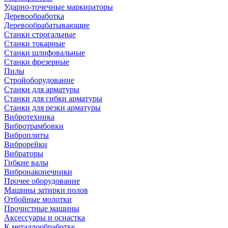
Ударно-точечные маркираторы
Деревообработка
Деревообрабатывающие
Станки строгальные
Станки токарные
Станки шлифовальные
Станки фрезерные
Пилы
Стройоборудование
Станки для арматуры
Станки для гибки арматуры
Станки для резки арматуры
Вибротехника
Вибротрамбовки
Виброплиты
Виброрейки
Вибраторы
Гибкие валы
Вибронаконечники
Прочее оборудование
Машины затирки полов
Отбойные молотки
Прочистные машины
Аксeccyapы и оснастка
К металлообработке