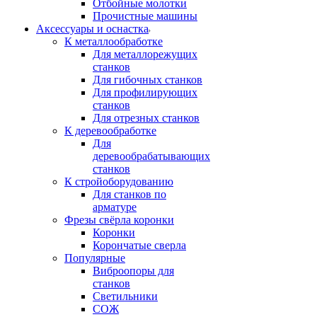
Отбойные молотки
Прочистные машины
Аксeccyapы и оснастка
К металлообработке
Для металлорежущих
станков
Для гибочных станков
Для профилирующих
станков
Для отрезных станков
К деревообработке
Для
деревообрабатывающих
станков
К стройоборудованию
Для станков по
арматуре
Фрезы свёрла коронки
Коронки
Корончатые сверла
Популярные
Виброопоры для
станков
Светильники
СОЖ