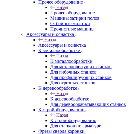
Прочее оборудование
Назад
Прочее оборудование
Машины затирки полов
Отбойные молотки
Прочистные машины
Аксeccyapы и оснастка
Назад
Аксeccyapы и оснастка
К металлообработке
Назад
К металлообработке
Для металлорежущих станков
Для гибочных станков
Для профилирующих станков
Для отрезных станков
К деревообработке
Назад
К деревообработке
Для деревообрабатывающих станков
К стройоборудованию
Назад
К стройоборудованию
Для станков по арматуре
Фрезы свёрла коронки