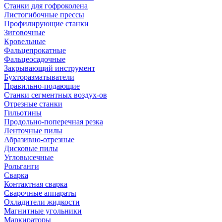
Станки для гофроколена
Листогибочные прессы
Профилирующие станки
Зиговочные
Кровельные
Фальцепрокатные
Фальцеосадочные
Закрывающий инструмент
Бухторазматыватели
Правильно-подающие
Станки сегментных воздух-ов
Отрезные станки
Гильотины
Продольно-поперечная резка
Ленточные пилы
Абразивно-отрезные
Дисковые пилы
Угловысечные
Рольганги
Сварка
Контактная сварка
Сварочные аппараты
Охладители жидкости
Магнитные угольники
Маркираторы