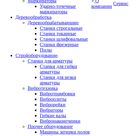
Маркираторы
О
Сервис
Ударно-точечные
компании
маркираторы
Деревообработка
Деревообрабатывающие
Станки строгальные
Станки токарные
Станки шлифовальные
Станки фрезерные
Пилы
Стройоборудование
Станки для арматуры
Станки для гибки
арматуры
Станки для резки
арматуры
Вибротехника
Вибротрамбовки
Виброплиты
Виброрейки
Вибраторы
Гибкие валы
Вибронаконечники
Прочее оборудование
Машины затирки полов