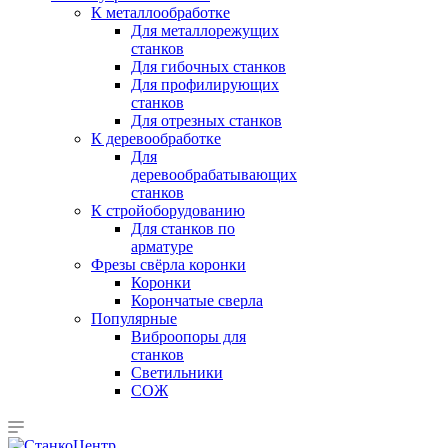
К металлообработке
Для металлорежущих
станков
Для гибочных станков
Для профилирующих
станков
Для отрезных станков
К деревообработке
Для
деревообрабатывающих
станков
К стройоборудованию
Для станков по
арматуре
Фрезы свёрла коронки
Коронки
Корончатые сверла
Популярные
Виброопоры для
станков
Светильники
СОЖ