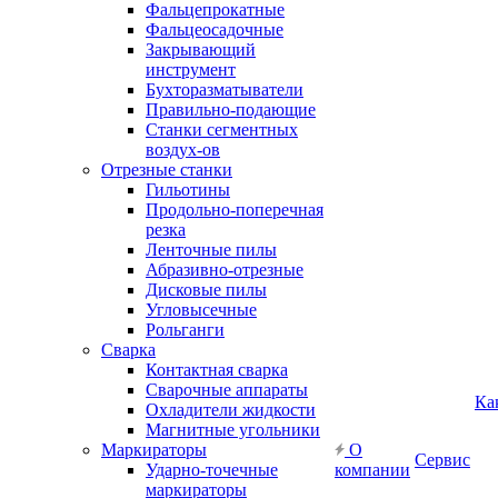
Фальцепрокатные
Фальцеосадочные
Закрывающий
инструмент
Бухторазматыватели
Правильно-подающие
Станки сегментных
воздух-ов
Отрезные станки
Гильотины
Продольно-поперечная
резка
Ленточные пилы
Абразивно-отрезные
Дисковые пилы
Угловысечные
Рольганги
Сварка
Контактная сварка
Сварочные аппараты
Ка
Охладители жидкости
Магнитные угольники
Маркираторы
О
Сервис
Ударно-точечные
компании
маркираторы