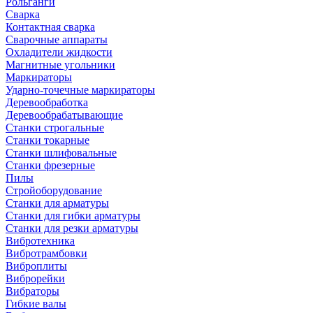
Рольганги
Сварка
Контактная сварка
Сварочные аппараты
Охладители жидкости
Магнитные угольники
Маркираторы
Ударно-точечные маркираторы
Деревообработка
Деревообрабатывающие
Станки строгальные
Станки токарные
Станки шлифовальные
Станки фрезерные
Пилы
Стройоборудование
Станки для арматуры
Станки для гибки арматуры
Станки для резки арматуры
Вибротехника
Вибротрамбовки
Виброплиты
Виброрейки
Вибраторы
Гибкие валы