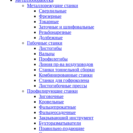
Металлообработка
Металлорежущие станки
Сверлильные
Фрезерные
Токарные
Заточные и шлифовальные
Резьбонарезные
Долбежные
Гибочные станки
Листогибы
Вальцы
Профилегибы
Линия пр-ва воздуховодов
Станки тоннельной сборки
Комбинированные станки
Станки для гофроколена
Листогибочные прессы
Профилирующие станки
Зиговочные
Кровельные
Фальцепрокатные
Фальцеосадочные
Закрывающий инструмент
Бухторазматыватели
Правильно-подающие