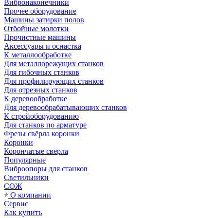
Вибронаконечники
Прочее оборудование
Машины затирки полов
Отбойные молотки
Прочистные машины
Аксeccyapы и оснастка
К металлообработке
Для металлорежущих станков
Для гибочных станков
Для профилирующих станков
Для отрезных станков
К деревообработке
Для деревообрабатывающих станков
К стройоборудованию
Для станков по арматуре
Фрезы свёрла коронки
Коронки
Корончатые сверла
Популярные
Виброопоры для станков
Светильники
СОЖ
О компании
Сервис
Как купить