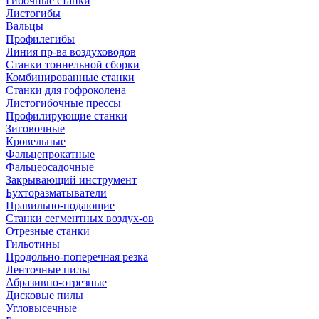
Гибочные станки
Листогибы
Вальцы
Профилегибы
Линия пр-ва воздуховодов
Станки тоннельной сборки
Комбинированные станки
Станки для гофроколена
Листогибочные прессы
Профилирующие станки
Зиговочные
Кровельные
Фальцепрокатные
Фальцеосадочные
Закрывающий инструмент
Бухторазматыватели
Правильно-подающие
Станки сегментных воздух-ов
Отрезные станки
Гильотины
Продольно-поперечная резка
Ленточные пилы
Абразивно-отрезные
Дисковые пилы
Угловысечные