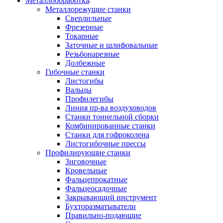
Металлообработка
Металлорежущие станки
Сверлильные
Фрезерные
Токарные
Заточные и шлифовальные
Резьбонарезные
Долбежные
Гибочные станки
Листогибы
Вальцы
Профилегибы
Линия пр-ва воздуховодов
Станки тоннельной сборки
Комбинированные станки
Станки для гофроколена
Листогибочные прессы
Профилирующие станки
Зиговочные
Кровельные
Фальцепрокатные
Фальцеосадочные
Закрывающий инструмент
Бухторазматыватели
Правильно-подающие