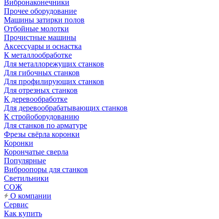
Вибронаконечники
Прочее оборудование
Машины затирки полов
Отбойные молотки
Прочистные машины
Аксeccyapы и оснастка
К металлообработке
Для металлорежущих станков
Для гибочных станков
Для профилирующих станков
Для отрезных станков
К деревообработке
Для деревообрабатывающих станков
К стройоборудованию
Для станков по арматуре
Фрезы свёрла коронки
Коронки
Корончатые сверла
Популярные
Виброопоры для станков
Светильники
СОЖ
О компании
Сервис
Как купить