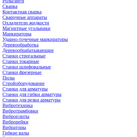
Рольганги
Сварка
Контактная сварка
Сварочные аппараты
Охладители жидкости
Магнитные угольники
Маркираторы
Ударно-точечные маркираторы
Деревообработка
Деревообрабатывающие
Станки строгальные
Станки токарные
Станки шлифовальные
Станки фрезерные
Пилы
Стройоборудование
Станки для арматуры
Станки для гибки арматуры
Станки для резки арматуры
Вибротехника
Вибротрамбовки
Виброплиты
Виброрейки
Вибраторы
Гибкие валы