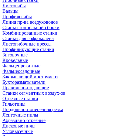
Гибочные станки
Листогибы
Вальцы
Профилегибы
Линия пр-ва воздуховодов
Станки тоннельной сборки
Комбинированные станки
Станки для гофроколена
Листогибочные прессы
Профилирующие станки
Зиговочные
Кровельные
Фальцепрокатные
Фальцеосадочные
Закрывающий инструмент
Бухторазматыватели
Правильно-подающие
Станки сегментных воздух-ов
Отрезные станки
Гильотины
Продольно-поперечная резка
Ленточные пилы
Абразивно-отрезные
Дисковые пилы
Угловысечные