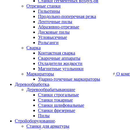
Станки сегментных воздух-ов
Отрезные станки
Гильотины
Продольно-поперечная резка
Ленточные пилы
Абразивно-отрезные
Дисковые пилы
Угловысечные
Рольганги
Сварка
Контактная сварка
Сварочные аппараты
Охладители жидкости
Магнитные угольники
Маркираторы
О ком
Ударно-точечные маркираторы
Деревообработка
Деревообрабатывающие
Станки строгальные
Станки токарные
Станки шлифовальные
Станки фрезерные
Пилы
Стройоборудование
Станки для арматуры