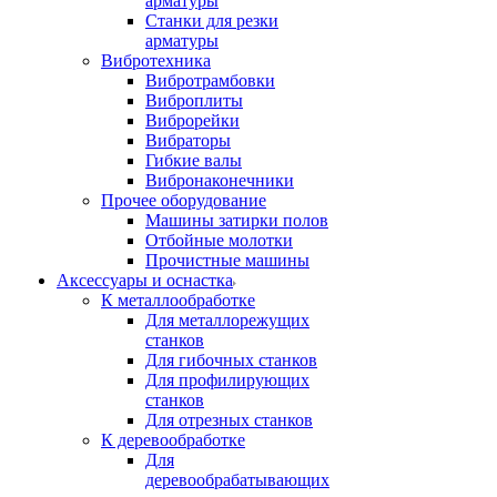
арматуры
Станки для резки
арматуры
Вибротехника
Вибротрамбовки
Виброплиты
Виброрейки
Вибраторы
Гибкие валы
Вибронаконечники
Прочее оборудование
Машины затирки полов
Отбойные молотки
Прочистные машины
Аксeccyapы и оснастка
К металлообработке
Для металлорежущих
станков
Для гибочных станков
Для профилирующих
станков
Для отрезных станков
К деревообработке
Для
деревообрабатывающих