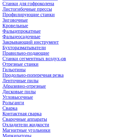
Станки для гофроколена
Листогибочные прессы
Профилирующие станки
Зиговочные
Кровельные
Фальцепрокатные
Фальцеосадочные
Закрывающий инструмент
Бухторазматыватели
Правильно-подающие
Станки сегментных воздух-ов
Отрезные станки
Гильотины
Продольно-поперечная резка
Ленточные пилы
Абразивно-отрезные
Дисковые пилы
Угловысечные
Рольганги
Сварка
Контактная сварка
Сварочные аппараты
Охладители жидкости
Магнитные угольники
Маркираторы