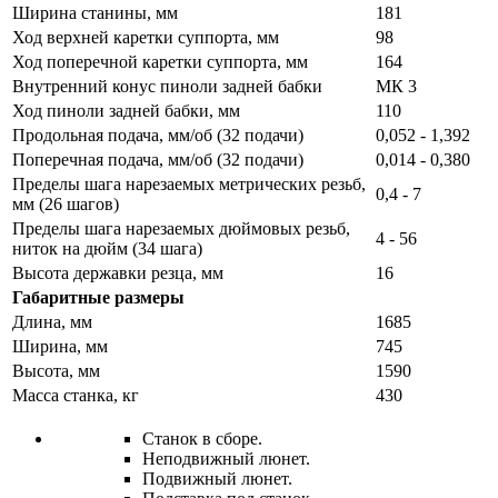
Ширина станины, мм
181
Ход верхней каретки суппорта, мм
98
Ход поперечной каретки суппорта, мм
164
Внутренний конус пиноли задней бабки
МК 3
Ход пиноли задней бабки, мм
110
Продольная подача, мм/об (32 подачи)
0,052 - 1,392
Поперечная подача, мм/об (32 подачи)
0,014 - 0,380
Пределы шага нарезаемых метрических резьб,
0,4 - 7
мм (26 шагов)
Пределы шага нарезаемых дюймовых резьб,
4 - 56
ниток на дюйм (34 шага)
Высота державки резца, мм
16
Габаритные размеры
Длина, мм
1685
Ширина, мм
745
Высота, мм
1590
Масса станка, кг
430
Станок в сборе.
Неподвижный люнет.
Подвижный люнет.