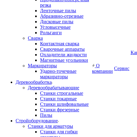
резка
Ленточные пилы
Абразивно-отрезные
Дисковые пилы
Угловысечные
Рольганги
Сварка
Контактная сварка
Сварочные аппараты
Ка
Охладители жидкости
Магнитные угольники
Маркираторы
О
Сервис
Ударно-точечные
компании
маркираторы
Деревообработка
Деревообрабатывающие
Станки строгальные
Станки токарные
Станки шлифовальные
Станки фрезерные
Пилы
Стройоборудование
Станки для арматуры
Станки для гибки