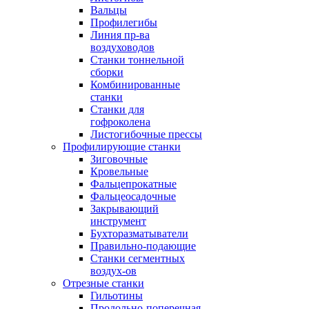
Вальцы
Профилегибы
Линия пр-ва
воздуховодов
Станки тоннельной
сборки
Комбинированные
станки
Станки для
гофроколена
Листогибочные прессы
Профилирующие станки
Зиговочные
Кровельные
Фальцепрокатные
Фальцеосадочные
Закрывающий
инструмент
Бухторазматыватели
Правильно-подающие
Станки сегментных
воздух-ов
Отрезные станки
Гильотины
Продольно-поперечная