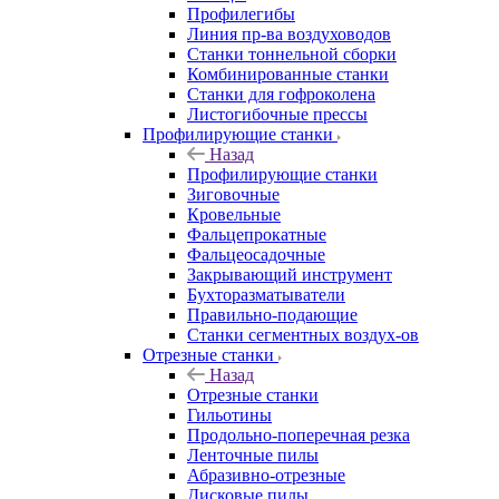
Профилегибы
Линия пр-ва воздуховодов
Станки тоннельной сборки
Комбинированные станки
Станки для гофроколена
Листогибочные прессы
Профилирующие станки
Назад
Профилирующие станки
Зиговочные
Кровельные
Фальцепрокатные
Фальцеосадочные
Закрывающий инструмент
Бухторазматыватели
Правильно-подающие
Станки сегментных воздух-ов
Отрезные станки
Назад
Отрезные станки
Гильотины
Продольно-поперечная резка
Ленточные пилы
Абразивно-отрезные
Дисковые пилы