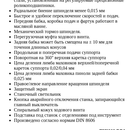
стали, установленный на регулируемые прецизионные
роликоподшипники.
Радиальное биение шпинделя менее 0,015 мм
Быстрое и удобное переключение скоростей и подач.
Передняя бабка, коробка подач и фартук работают в
масляной ванне.
Механический тормоз шпинделя.
Перегрузочная муфта ходового винта.
Задняя бабка может быть смещена на ± 10 мм для
точения длинных конусов
Продольная и поперечная подачи суппорта
Поворотная на 360° верхняя каретка суппорта
Цена деления лимба маховиков верхней/поперечной
кареток суппорта 0,02/0,04 мм
Цена деления лимба маховика пиноли задней бабки
0,025 мм
Правое/левое направление вращения шпинделя
Защитный экран
Станочный светильник
Кнопка аварийного отключения станка, запирающийся
главный выключатель
Спиральный кожух ходового винта
Подставка под станок с отделениями под инструмент
Произведено согласно нормам DIN 8606