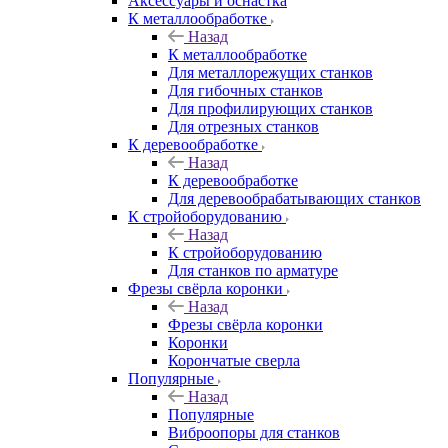
Аксeccyapы и оснастка
К металлообработке
Назад
К металлообработке
Для металлорежущих станков
Для гибочных станков
Для профилирующих станков
Для отрезных станков
К деревообработке
Назад
К деревообработке
Для деревообрабатывающих станков
К стройоборудованию
Назад
К стройоборудованию
Для станков по арматуре
Фрезы свёрла коронки
Назад
Фрезы свёрла коронки
Коронки
Корончатые сверла
Популярные
Назад
Популярные
Виброопоры для станков