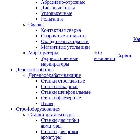
Абразивно-отрезные
Дисковые пилы
Угловысечные
Рольганги
Сварка
Контактная сварка
Сварочные аппараты
Ка
Охладители жидкости
Магнитные угольники
Маркираторы
О
Сервис
Ударно-точечные
компании
маркираторы
Деревообработка
Деревообрабатывающие
Станки строгальные
Станки токарные
Станки шлифовальные
Станки фрезерные
Пилы
Стройоборудование
Станки для арматуры
Станки для гибки
арматуры
Станки для резки
арматуры