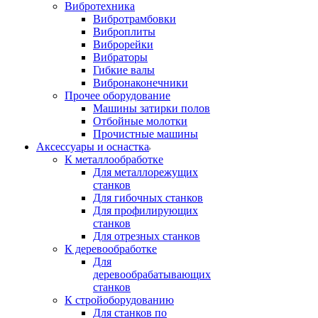
Вибротехника
Вибротрамбовки
Виброплиты
Виброрейки
Вибраторы
Гибкие валы
Вибронаконечники
Прочее оборудование
Машины затирки полов
Отбойные молотки
Прочистные машины
Аксeccyapы и оснастка
К металлообработке
Для металлорежущих
станков
Для гибочных станков
Для профилирующих
станков
Для отрезных станков
К деревообработке
Для
деревообрабатывающих
станков
К стройоборудованию
Для станков по