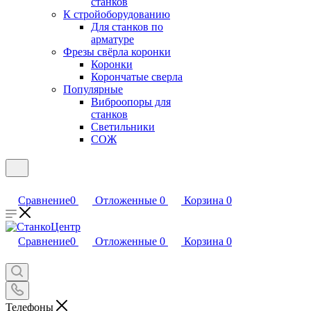
станков
К стройоборудованию
Для станков по
арматуре
Фрезы свёрла коронки
Коронки
Корончатые сверла
Популярные
Виброопоры для
станков
Светильники
СОЖ
Сравнение
0
Отложенные
0
Корзина
0
Сравнение
0
Отложенные
0
Корзина
0
Телефоны