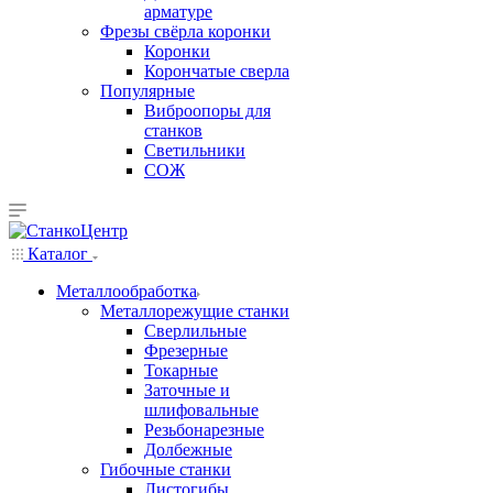
арматуре
Фрезы свёрла коронки
Коронки
Корончатые сверла
Популярные
Виброопоры для
станков
Светильники
СОЖ
Каталог
Металлообработка
Металлорежущие станки
Сверлильные
Фрезерные
Токарные
Заточные и
шлифовальные
Резьбонарезные
Долбежные
Гибочные станки
Листогибы