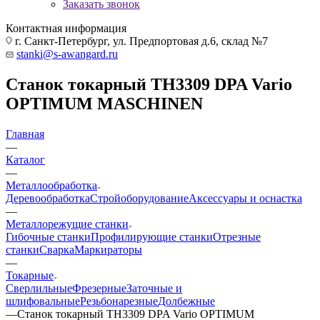
Заказать звонок
Контактная информация
г. Санкт-Петербург, ул. Предпортовая д.6, склад №7
stanki@s-awangard.ru
Станок токарный TH3309 DPA Vario
OPTIMUM MASCHINEN
Главная
—
Каталог
—
Металлообработка
Деревообработка
Стройоборудование
Аксeccyapы и оснастка
—
Металлорежущие станки
Гибочные станки
Профилирующие станки
Отрезные
станки
Сварка
Маркираторы
—
Токарные
Сверлильные
Фрезерные
Заточные и
шлифовальные
Резьбонарезные
Долбежные
—
Станок токарный TH3309 DPA Vario OPTIMUM