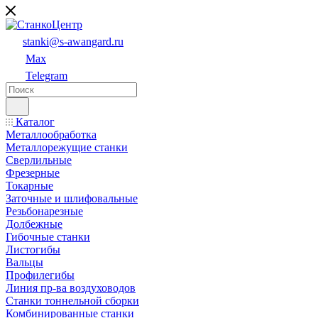
stanki@s-awangard.ru
Max
Telegram
Каталог
Металлообработка
Металлорежущие станки
Сверлильные
Фрезерные
Токарные
Заточные и шлифовальные
Резьбонарезные
Долбежные
Гибочные станки
Листогибы
Вальцы
Профилегибы
Линия пр-ва воздуховодов
Станки тоннельной сборки
Комбинированные станки