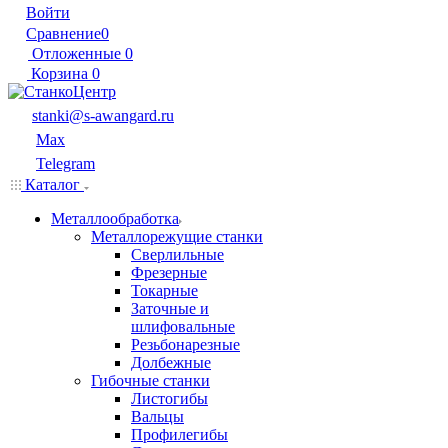
Войти
Сравнение
0
Отложенные
0
Корзина
0
stanki@s-awangard.ru
Max
Telegram
Каталог
Металлообработка
Металлорежущие станки
Сверлильные
Фрезерные
Токарные
Заточные и
шлифовальные
Резьбонарезные
Долбежные
Гибочные станки
Листогибы
Вальцы
Профилегибы