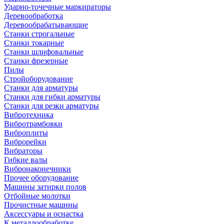
Ударно-точечные маркираторы
Деревообработка
Деревообрабатывающие
Станки строгальные
Станки токарные
Станки шлифовальные
Станки фрезерные
Пилы
Стройоборудование
Станки для арматуры
Станки для гибки арматуры
Станки для резки арматуры
Вибротехника
Вибротрамбовки
Виброплиты
Виброрейки
Вибраторы
Гибкие валы
Вибронаконечники
Прочее оборудование
Машины затирки полов
Отбойные молотки
Прочистные машины
Аксeccyapы и оснастка
К металлообработке