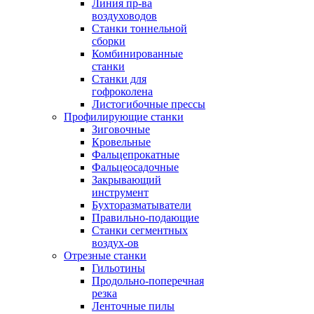
Линия пр-ва
воздуховодов
Станки тоннельной
сборки
Комбинированные
станки
Станки для
гофроколена
Листогибочные прессы
Профилирующие станки
Зиговочные
Кровельные
Фальцепрокатные
Фальцеосадочные
Закрывающий
инструмент
Бухторазматыватели
Правильно-подающие
Станки сегментных
воздух-ов
Отрезные станки
Гильотины
Продольно-поперечная
резка
Ленточные пилы