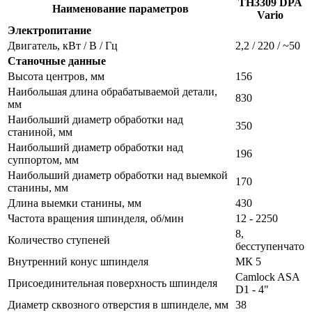
TH3309 DPA
Наименование параметров
Vario
Электропитание
Двигатель, кВт / В / Гц
2,2 / 220 / ~50
Станочные данные
Высота центров, мм
156
Наибольшая длина обрабатываемой детали,
830
мм
Наибольший диаметр обработки над
350
станиной, мм
Наибольший диаметр обработки над
196
суппортом, мм
Наибольший диаметр обработки над выемкой
170
станины, мм
Длина выемки станины, мм
430
Частота вращения шпинделя, об/мин
12 - 2250
8,
Количество ступеней
бесступенчато
Внутренний конус шпинделя
МК 5
Camlock ASA
Присоединительная поверхность шпинделя
D1 - 4"
Диаметр сквозного отверстия в шпинделе, мм
38