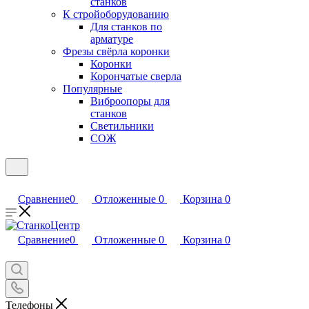
станков
К стройоборудованию
Для станков по
арматуре
Фрезы свёрла коронки
Коронки
Корончатые сверла
Популярные
Виброопоры для
станков
Светильники
СОЖ
Сравнение
0
Отложенные
0
Корзина
0
Сравнение
0
Отложенные
0
Корзина
0
Телефоны