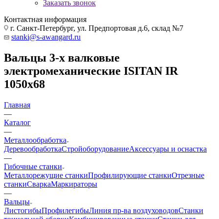
Заказать звонок
Контактная информация
г. Санкт-Петербург, ул. Предпортовая д.6, склад №7
stanki@s-awangard.ru
Вальцы 3-х валковые
электромеханические ISITAN IR
1050x68
Главная
—
Каталог
—
Металлообработка
Деревообработка
Стройоборудование
Аксeccyapы и оснастка
—
Гибочные станки
Металлорежущие станки
Профилирующие станки
Отрезные
станки
Сварка
Маркираторы
—
Вальцы
Листогибы
Профилегибы
Линия пр-ва воздуховодов
Станки