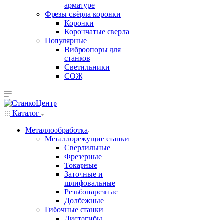
арматуре
Фрезы свёрла коронки
Коронки
Корончатые сверла
Популярные
Виброопоры для
станков
Светильники
СОЖ
Каталог
Металлообработка
Металлорежущие станки
Сверлильные
Фрезерные
Токарные
Заточные и
шлифовальные
Резьбонарезные
Долбежные
Гибочные станки
Листогибы