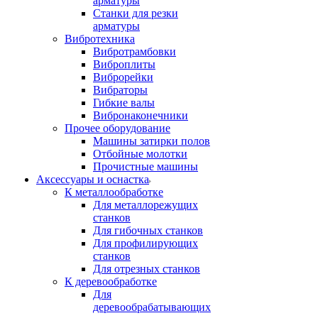
арматуры
Станки для резки
арматуры
Вибротехника
Вибротрамбовки
Виброплиты
Виброрейки
Вибраторы
Гибкие валы
Вибронаконечники
Прочее оборудование
Машины затирки полов
Отбойные молотки
Прочистные машины
Аксeccyapы и оснастка
К металлообработке
Для металлорежущих
станков
Для гибочных станков
Для профилирующих
станков
Для отрезных станков
К деревообработке
Для
деревообрабатывающих