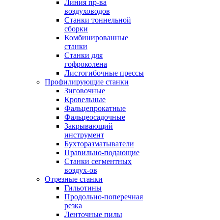
Линия пр-ва
воздуховодов
Станки тоннельной
сборки
Комбинированные
станки
Станки для
гофроколена
Листогибочные прессы
Профилирующие станки
Зиговочные
Кровельные
Фальцепрокатные
Фальцеосадочные
Закрывающий
инструмент
Бухторазматыватели
Правильно-подающие
Станки сегментных
воздух-ов
Отрезные станки
Гильотины
Продольно-поперечная
резка
Ленточные пилы