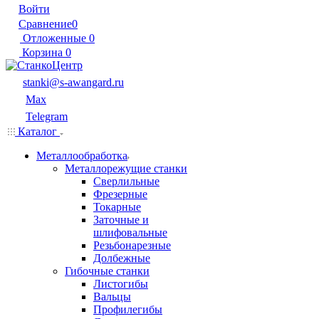
Войти
Сравнение
0
Отложенные
0
Корзина
0
stanki@s-awangard.ru
Max
Telegram
Каталог
Металлообработка
Металлорежущие станки
Сверлильные
Фрезерные
Токарные
Заточные и
шлифовальные
Резьбонарезные
Долбежные
Гибочные станки
Листогибы
Вальцы
Профилегибы