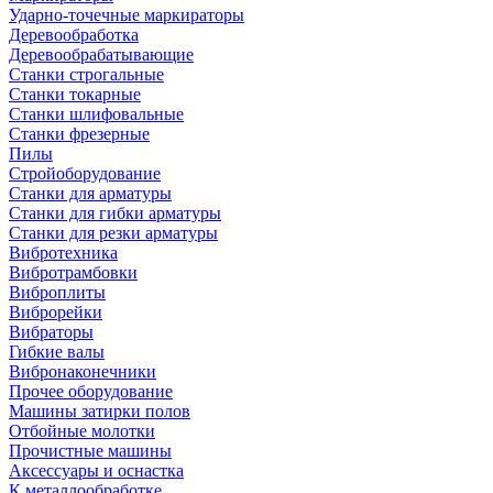
Ударно-точечные маркираторы
Деревообработка
Деревообрабатывающие
Станки строгальные
Станки токарные
Станки шлифовальные
Станки фрезерные
Пилы
Стройоборудование
Станки для арматуры
Станки для гибки арматуры
Станки для резки арматуры
Вибротехника
Вибротрамбовки
Виброплиты
Виброрейки
Вибраторы
Гибкие валы
Вибронаконечники
Прочее оборудование
Машины затирки полов
Отбойные молотки
Прочистные машины
Аксeccyapы и оснастка
К металлообработке