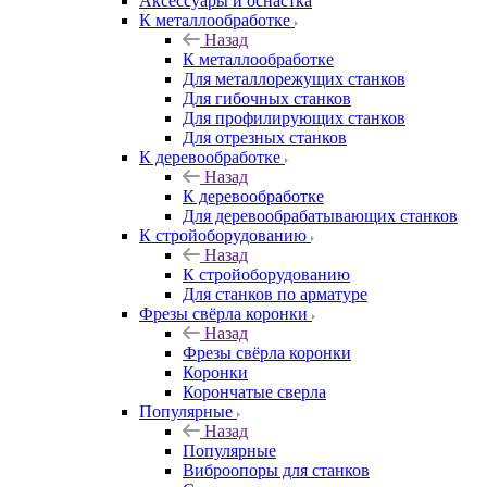
Аксeccyapы и оснастка
К металлообработке
Назад
К металлообработке
Для металлорежущих станков
Для гибочных станков
Для профилирующих станков
Для отрезных станков
К деревообработке
Назад
К деревообработке
Для деревообрабатывающих станков
К стройоборудованию
Назад
К стройоборудованию
Для станков по арматуре
Фрезы свёрла коронки
Назад
Фрезы свёрла коронки
Коронки
Корончатые сверла
Популярные
Назад
Популярные
Виброопоры для станков