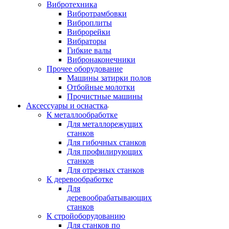
Вибротехника
Вибротрамбовки
Виброплиты
Виброрейки
Вибраторы
Гибкие валы
Вибронаконечники
Прочее оборудование
Машины затирки полов
Отбойные молотки
Прочистные машины
Аксeccyapы и оснастка
К металлообработке
Для металлорежущих
станков
Для гибочных станков
Для профилирующих
станков
Для отрезных станков
К деревообработке
Для
деревообрабатывающих
станков
К стройоборудованию
Для станков по