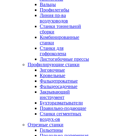
Вальцы
Профилегибы
Линия пр-ва
воздуховодов
Станки тоннельной
сборки
Комбинированные
станки
Станки для
гофроколена
Листогибочные прессы
Профилирующие станки
Зиговочные
Кровельные
Фальцепрокатные
Фальцеосадочные
Закрывающий
инструмент
Бухторазматыватели
Правильно-подающие
Станки сегментных
воздух-ов
Отрезные станки
Гильотины
Продольно-поперечная