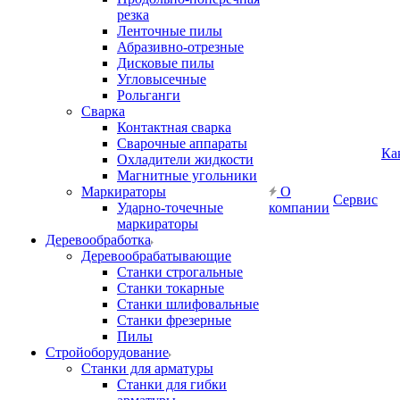
резка
Ленточные пилы
Абразивно-отрезные
Дисковые пилы
Угловысечные
Рольганги
Сварка
Контактная сварка
Сварочные аппараты
Ка
Охладители жидкости
Магнитные угольники
Маркираторы
О
Сервис
Ударно-точечные
компании
маркираторы
Деревообработка
Деревообрабатывающие
Станки строгальные
Станки токарные
Станки шлифовальные
Станки фрезерные
Пилы
Стройоборудование
Станки для арматуры
Станки для гибки