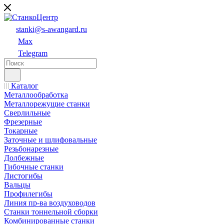
stanki@s-awangard.ru
Max
Telegram
Каталог
Металлообработка
Металлорежущие станки
Сверлильные
Фрезерные
Токарные
Заточные и шлифовальные
Резьбонарезные
Долбежные
Гибочные станки
Листогибы
Вальцы
Профилегибы
Линия пр-ва воздуховодов
Станки тоннельной сборки
Комбинированные станки