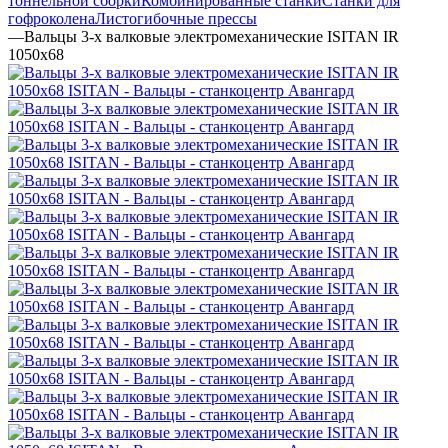
тоннельной сборки
Комбинированные станки
Станки для
гофроколена
Листогибочные прессы
—
Вальцы 3-х валковые электромеханические ISITAN IR
1050x68