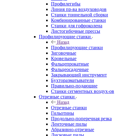
Профилегибы
Линия пр-ва воздуховодов
Станки тоннельной сборки
Комбинированные станки
Станки для гофроколена
Листогибочные прессы
Профилирующие станки
Назад
Профилирующие станки
Зиговочные
Кровельные
Фальцепрокатные
Фальцеосадочные
Закрывающий инструмент
Бухторазматыватели
Правильно-подающие
Станки сегментных воздух-ов
Отрезные станки
Назад
Отрезные станки
Гильотины
Продольно-поперечная резка
Ленточные пилы
Абразивно-отрезные
Дисковые пилы