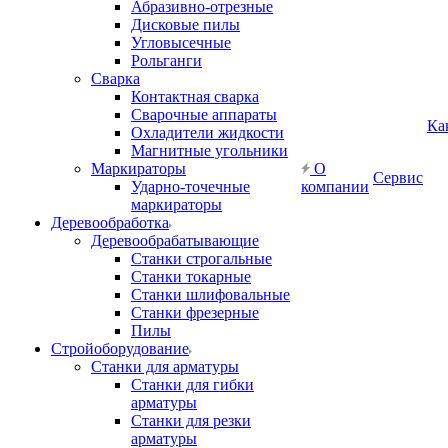
Абразивно-отрезные
Дисковые пилы
Угловысечные
Рольганги
Сварка
Контактная сварка
Сварочные аппараты
Ка
Охладители жидкости
Магнитные угольники
Маркираторы
О
Сервис
Ударно-точечные
компании
маркираторы
Деревообработка
Деревообрабатывающие
Станки строгальные
Станки токарные
Станки шлифовальные
Станки фрезерные
Пилы
Стройоборудование
Станки для арматуры
Станки для гибки
арматуры
Станки для резки
арматуры