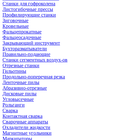
Станки для гофроколена
Листогибочные прессы
Профилирующие станки
Зиговочные
Кровельные
Фальцепрокатные
Фальцеосадочные
Закрывающий инструмент
Бухторазматыватели
Правильно-подающие
Станки сегментных воздух-ов
Отрезные станки
Гильотины
Продольно-поперечная резка
Ленточные пилы
Абразивно-отрезные
Дисковые пилы
Угловысечные
Рольганги
Сварка
Контактная сварка
Сварочные аппараты
Охладители жидкости
Магнитные угольники
Маркираторы