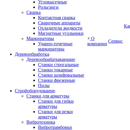
Угловысечные
Рольганги
Сварка
Контактная сварка
Сварочные аппараты
Ка
Охладители жидкости
Магнитные угольники
Маркираторы
О
Сервис
Ударно-точечные
компании
маркираторы
Деревообработка
Деревообрабатывающие
Станки строгальные
Станки токарные
Станки шлифовальные
Станки фрезерные
Пилы
Стройоборудование
Станки для арматуры
Станки для гибки
арматуры
Станки для резки
арматуры
Вибротехника
Вибротрамбовки