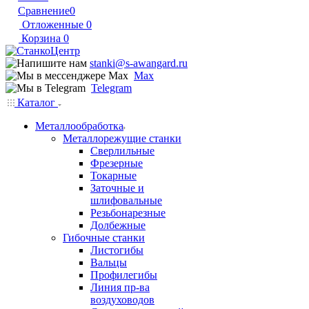
Сравнение
0
Отложенные
0
Корзина
0
stanki@s-awangard.ru
Max
Telegram
Каталог
Металлообработка
Металлорежущие станки
Сверлильные
Фрезерные
Токарные
Заточные и
шлифовальные
Резьбонарезные
Долбежные
Гибочные станки
Листогибы
Вальцы
Профилегибы
Линия пр-ва
воздуховодов