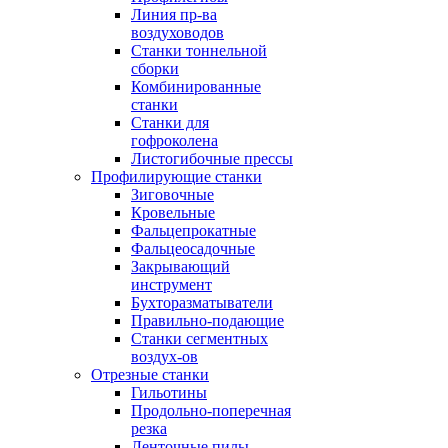
Линия пр-ва
воздуховодов
Станки тоннельной
сборки
Комбинированные
станки
Станки для
гофроколена
Листогибочные прессы
Профилирующие станки
Зиговочные
Кровельные
Фальцепрокатные
Фальцеосадочные
Закрывающий
инструмент
Бухторазматыватели
Правильно-подающие
Станки сегментных
воздух-ов
Отрезные станки
Гильотины
Продольно-поперечная
резка
Ленточные пилы