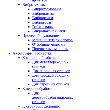
арматуры
Вибротехника
Вибротрамбовки
Виброплиты
Виброрейки
Вибраторы
Гибкие валы
Вибронаконечники
Прочее оборудование
Машины затирки полов
Отбойные молотки
Прочистные машины
Аксeccyapы и оснастка
К металлообработке
Для металлорежущих
станков
Для гибочных станков
Для профилирующих
станков
Для отрезных станков
К деревообработке
Для
деревообрабатывающих
станков
К стройоборудованию