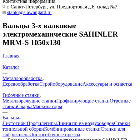
Контактная информация
г. Санкт-Петербург, ул. Предпортовая д.6, склад №7
stanki@s-awangard.ru
Вальцы 3-х валковые
электромеханические SAHINLER
MRM-S 1050x130
Главная
—
Каталог
—
Металлообработка
Деревообработка
Стройоборудование
Аксeccyapы и оснастка
—
Гибочные станки
Металлорежущие станки
Профилирующие станки
Отрезные
станки
Сварка
Маркираторы
—
Вальцы
Листогибы
Профилегибы
Линия пр-ва воздуховодов
Станки
тоннельной сборки
Комбинированные станки
Станки для
гофроколена
Листогибочные прессы