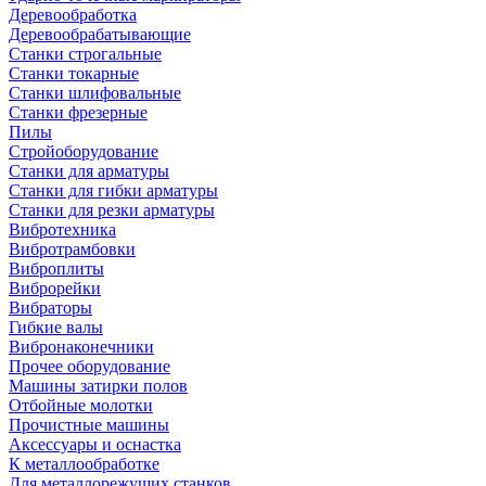
Деревообработка
Деревообрабатывающие
Станки строгальные
Станки токарные
Станки шлифовальные
Станки фрезерные
Пилы
Стройоборудование
Станки для арматуры
Станки для гибки арматуры
Станки для резки арматуры
Вибротехника
Вибротрамбовки
Виброплиты
Виброрейки
Вибраторы
Гибкие валы
Вибронаконечники
Прочее оборудование
Машины затирки полов
Отбойные молотки
Прочистные машины
Аксeccyapы и оснастка
К металлообработке
Для металлорежущих станков