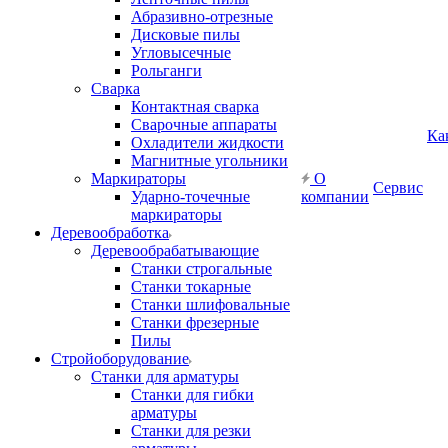
Абразивно-отрезные
Дисковые пилы
Угловысечные
Рольганги
Сварка
Контактная сварка
Сварочные аппараты
Ка
Охладители жидкости
Магнитные угольники
Маркираторы
О
Сервис
Ударно-точечные
компании
маркираторы
Деревообработка
Деревообрабатывающие
Станки строгальные
Станки токарные
Станки шлифовальные
Станки фрезерные
Пилы
Стройоборудование
Станки для арматуры
Станки для гибки
арматуры
Станки для резки