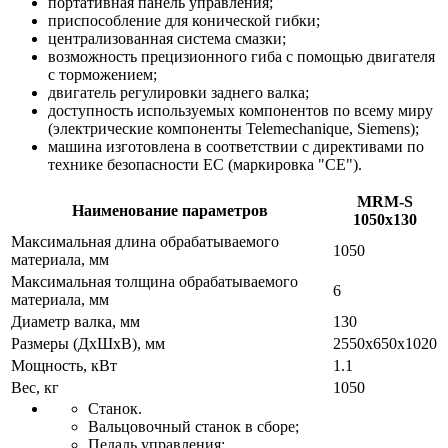
портативная панель управления;
приспособление для конической гибки;
централизованная система смазки;
возможность прецизионного гиба с помощью двигателя
с торможением;
двигатель регулировки заднего валка;
доступность используемых компонентов по всему миру
(электрические компоненты Telemechanique, Siemens);
машина изготовлена в соответствии с директивами по
технике безопасности ЕС (маркировка "СЕ").
MRM-S
Наименование параметров
1050x130
Максимальная длина обрабатываемого
1050
материала, мм
Максимальная толщина обрабатываемого
6
материала, мм
Диаметр валка, мм
130
Размеры (ДхШхВ), мм
2550х650х1020
Мощность, кВт
1.1
Вес, кг
1050
Станок.
Вальцовочный станок в сборе;
Педаль управления;