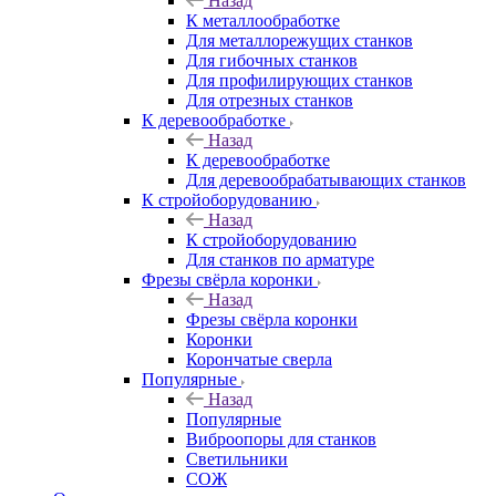
Назад
К металлообработке
Для металлорежущих станков
Для гибочных станков
Для профилирующих станков
Для отрезных станков
К деревообработке
Назад
К деревообработке
Для деревообрабатывающих станков
К стройоборудованию
Назад
К стройоборудованию
Для станков по арматуре
Фрезы свёрла коронки
Назад
Фрезы свёрла коронки
Коронки
Корончатые сверла
Популярные
Назад
Популярные
Виброопоры для станков
Светильники
СОЖ