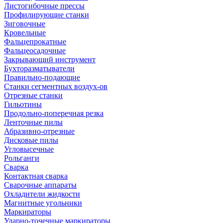
Листогибочные прессы
Профилирующие станки
Зиговочные
Кровельные
Фальцепрокатные
Фальцеосадочные
Закрывающий инструмент
Бухторазматыватели
Правильно-подающие
Станки сегментных воздух-ов
Отрезные станки
Гильотины
Продольно-поперечная резка
Ленточные пилы
Абразивно-отрезные
Дисковые пилы
Угловысечные
Рольганги
Сварка
Контактная сварка
Сварочные аппараты
Охладители жидкости
Магнитные угольники
Маркираторы
Ударно-точечные маркираторы