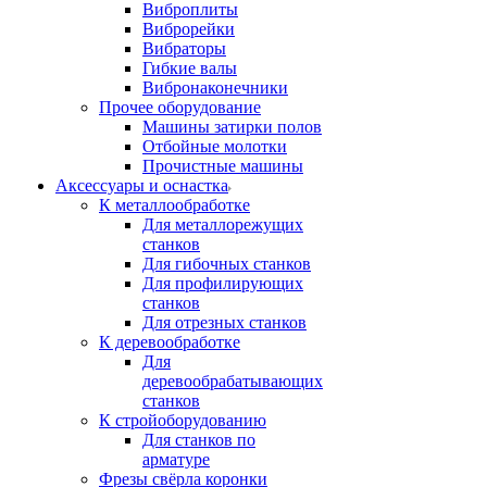
Виброплиты
Виброрейки
Вибраторы
Гибкие валы
Вибронаконечники
Прочее оборудование
Машины затирки полов
Отбойные молотки
Прочистные машины
Аксeccyapы и оснастка
К металлообработке
Для металлорежущих
станков
Для гибочных станков
Для профилирующих
станков
Для отрезных станков
К деревообработке
Для
деревообрабатывающих
станков
К стройоборудованию
Для станков по
арматуре
Фрезы свёрла коронки