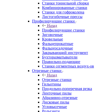
Станки тоннельной сборки
Комбинированные станки
Станки для гофроколена
Листогибочные прессы
Профилирующие станки
Назад
Профилирующие станки
Зиговочные
Кровельные
Фальцепрокатные
Фальцеосадочные
Закрывающий инструмент
Бухторазматыватели
Правильно-подающие
Станки сегментных воздух-ов
Отрезные станки
Назад
Отрезные станки
Гильотины
Продольно-поперечная резка
Ленточные пилы
Абразивно-отрезные
Дисковые пилы
Угловысечные
Рольганги