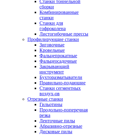
Станки тоннельной
сборки
Комбинированные
станки
Станки для
гофроколена
Листогибочные прессы
Профилирующие станки
Зиговочные
Кровельные
Фальцепрокатные
Фальцеосадочные
Закрывающий
инструмент
Бухторазматыватели
Правильно-подающие
Станки сегментных
воздух-ов
Отрезные станки
Гильотины
Продольно-поперечная
резка
Ленточные пилы
Абразивно-отрезные
Дисковые пилы