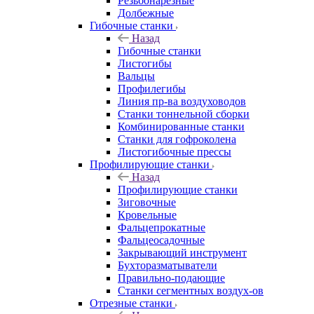
Резьбонарезные
Долбежные
Гибочные станки
Назад
Гибочные станки
Листогибы
Вальцы
Профилегибы
Линия пр-ва воздуховодов
Станки тоннельной сборки
Комбинированные станки
Станки для гофроколена
Листогибочные прессы
Профилирующие станки
Назад
Профилирующие станки
Зиговочные
Кровельные
Фальцепрокатные
Фальцеосадочные
Закрывающий инструмент
Бухторазматыватели
Правильно-подающие
Станки сегментных воздух-ов
Отрезные станки