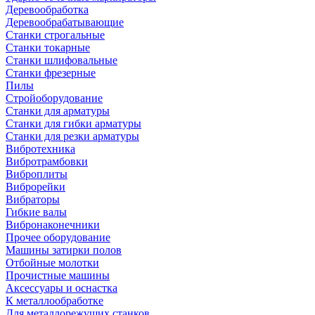
Деревообработка
Деревообрабатывающие
Станки строгальные
Станки токарные
Станки шлифовальные
Станки фрезерные
Пилы
Стройоборудование
Станки для арматуры
Станки для гибки арматуры
Станки для резки арматуры
Вибротехника
Вибротрамбовки
Виброплиты
Виброрейки
Вибраторы
Гибкие валы
Вибронаконечники
Прочее оборудование
Машины затирки полов
Отбойные молотки
Прочистные машины
Аксeccyapы и оснастка
К металлообработке
Для металлорежущих станков