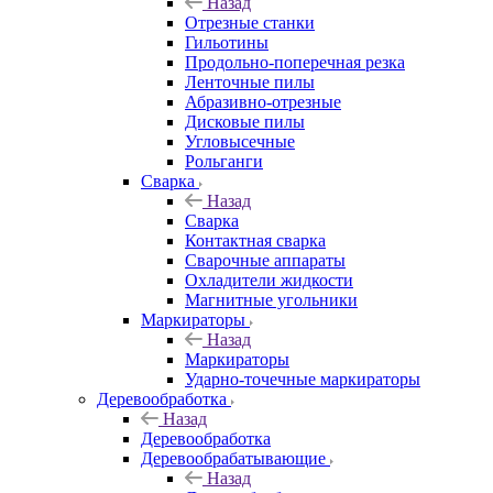
Назад
Отрезные станки
Гильотины
Продольно-поперечная резка
Ленточные пилы
Абразивно-отрезные
Дисковые пилы
Угловысечные
Рольганги
Сварка
Назад
Сварка
Контактная сварка
Сварочные аппараты
Охладители жидкости
Магнитные угольники
Маркираторы
Назад
Маркираторы
Ударно-точечные маркираторы
Деревообработка
Назад
Деревообработка
Деревообрабатывающие
Назад