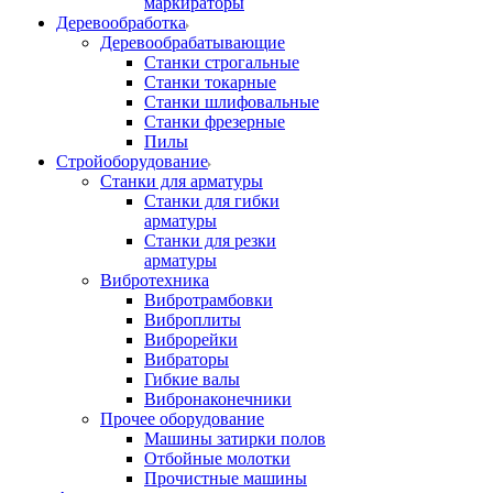
маркираторы
Деревообработка
Деревообрабатывающие
Станки строгальные
Станки токарные
Станки шлифовальные
Станки фрезерные
Пилы
Стройоборудование
Станки для арматуры
Станки для гибки
арматуры
Станки для резки
арматуры
Вибротехника
Вибротрамбовки
Виброплиты
Виброрейки
Вибраторы
Гибкие валы
Вибронаконечники
Прочее оборудование
Машины затирки полов
Отбойные молотки
Прочистные машины