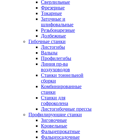
Сверлильные
Фрезерные
Токарные
Заточные и
шлифовальные
Резьбонарезные
Долбежные
Гибочные станки
Листогибы
Вальцы
Профилегибы
Линия пр-ва
воздуховодов
Станки тоннельной
сборки
Комбинированные
станки
Станки для
гофроколена
Листогибочные прессы
Профилирующие станки
Зиговочные
Кровельные
Фальцепрокатные
Фальцеосадочные