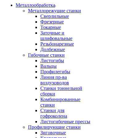
Металлообработка
Металлорежущие станки
Сверлильные
Фрезерные
Токарные
Заточные и
шлифовальные
Резьбонарезные
Долбежные
Гибочные станки
Листогибы
Вальцы
Профилегибы
Линия пр-ва
воздуховодов
Станки тоннельной
сборки
Комбинированные
станки
Станки для
гофроколена
Листогибочные прессы
Профилирующие станки
Зиговочные