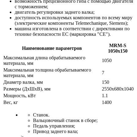
возможность прецизионного гиба с помощью двигателя
с торможением;
двигатель регулировки заднего валка;
доступность используемых компонентов по всему миру
(электрические компоненты Telemechanique, Siemens);
машина изготовлена в соответствии с директивами по
технике безопасности ЕС (маркировка "СЕ").
MRM-S
Наименование параметров
1050x150
Максимальная длина обрабатываемого
1050
материала, мм
Максимальная толщина обрабатываемого
7
материала, мм
Диаметр валка, мм
150
Размеры (ДхШхВ), мм
2550х680х1040
Мощность, кВт
1.1
Вес, кг
1400
Станок.
Вальцовочный станок в сборе;
Педаль управления;
Привод заднего вала;
>