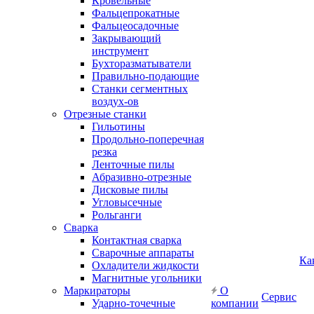
Кровельные
Фальцепрокатные
Фальцеосадочные
Закрывающий
инструмент
Бухторазматыватели
Правильно-подающие
Станки сегментных
воздух-ов
Отрезные станки
Гильотины
Продольно-поперечная
резка
Ленточные пилы
Абразивно-отрезные
Дисковые пилы
Угловысечные
Рольганги
Сварка
Контактная сварка
Сварочные аппараты
Ка
Охладители жидкости
Магнитные угольники
Маркираторы
О
Сервис
Ударно-точечные
компании