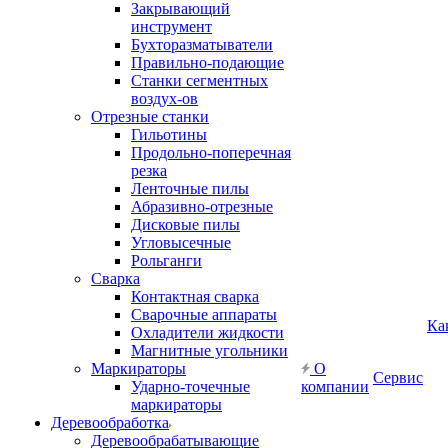
Закрывающий
инструмент
Бухторазматыватели
Правильно-подающие
Станки сегментных
воздух-ов
Отрезные станки
Гильотины
Продольно-поперечная
резка
Ленточные пилы
Абразивно-отрезные
Дисковые пилы
Угловысечные
Рольганги
Сварка
Контактная сварка
Сварочные аппараты
Ка
Охладители жидкости
Магнитные угольники
Маркираторы
О
Сервис
Ударно-точечные
компании
маркираторы
Деревообработка
Деревообрабатывающие