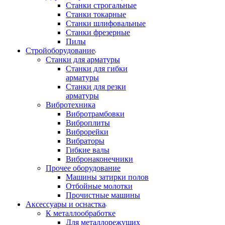
Станки строгальные
Станки токарные
Станки шлифовальные
Станки фрезерные
Пилы
Стройоборудование
Станки для арматуры
Станки для гибки
арматуры
Станки для резки
арматуры
Вибротехника
Вибротрамбовки
Виброплиты
Виброрейки
Вибраторы
Гибкие валы
Вибронаконечники
Прочее оборудование
Машины затирки полов
Отбойные молотки
Прочистные машины
Аксeccyapы и оснастка
К металлообработке
Для металлорежущих