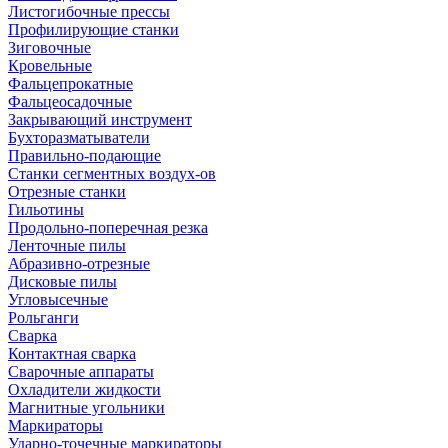
Листогибочные прессы
Профилирующие станки
Зиговочные
Кровельные
Фальцепрокатные
Фальцеосадочные
Закрывающий инструмент
Бухторазматыватели
Правильно-подающие
Станки сегментных воздух-ов
Отрезные станки
Гильотины
Продольно-поперечная резка
Ленточные пилы
Абразивно-отрезные
Дисковые пилы
Угловысечные
Рольганги
Сварка
Контактная сварка
Сварочные аппараты
Охладители жидкости
Магнитные угольники
Маркираторы
Ударно-точечные маркираторы