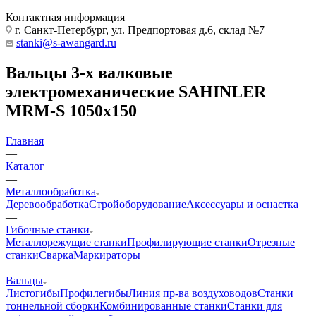
Контактная информация
г. Санкт-Петербург, ул. Предпортовая д.6, склад №7
stanki@s-awangard.ru
Вальцы 3-х валковые
электромеханические SAHINLER
MRM-S 1050x150
Главная
—
Каталог
—
Металлообработка
Деревообработка
Стройоборудование
Аксeccyapы и оснастка
—
Гибочные станки
Металлорежущие станки
Профилирующие станки
Отрезные
станки
Сварка
Маркираторы
—
Вальцы
Листогибы
Профилегибы
Линия пр-ва воздуховодов
Станки
тоннельной сборки
Комбинированные станки
Станки для