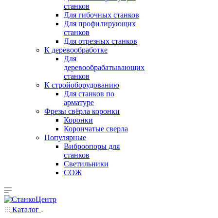
станков
Для гибочных станков
Для профилирующих
станков
Для отрезных станков
К деревообработке
Для
деревообрабатывающих
станков
К стройоборудованию
Для станков по
арматуре
Фрезы свёрла коронки
Коронки
Корончатые сверла
Популярные
Виброопоры для
станков
Светильники
СОЖ
Каталог