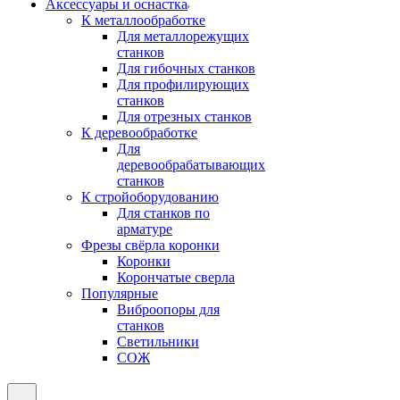
Аксeccyapы и оснастка
К металлообработке
Для металлорежущих
станков
Для гибочных станков
Для профилирующих
станков
Для отрезных станков
К деревообработке
Для
деревообрабатывающих
станков
К стройоборудованию
Для станков по
арматуре
Фрезы свёрла коронки
Коронки
Корончатые сверла
Популярные
Виброопоры для
станков
Светильники
СОЖ