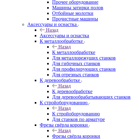
Прочее оборудование
Машины затирки полов
Отбойные молотки
Прочистные машины
Аксeccyapы и оснастка
Назад
Аксeccyapы и оснастка
К металлообработке
Назад
К металлообработке
Для металлорежущих станков
Для гибочных станков
Для профилирующих станков
Для отрезных станков
К деревообработке
Назад
К деревообработке
Для деревообрабатывающих станков
К стройоборудованию
Назад
К стройоборудованию
Для станков по арматуре
Фрезы свёрла коронки
Назад
Фрезы свёрла коронки