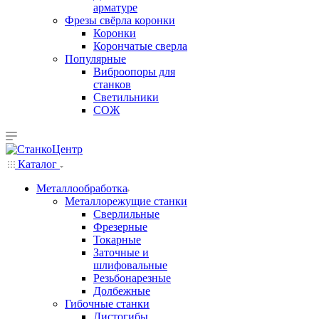
арматуре
Фрезы свёрла коронки
Коронки
Корончатые сверла
Популярные
Виброопоры для
станков
Светильники
СОЖ
Каталог
Металлообработка
Металлорежущие станки
Сверлильные
Фрезерные
Токарные
Заточные и
шлифовальные
Резьбонарезные
Долбежные
Гибочные станки
Листогибы