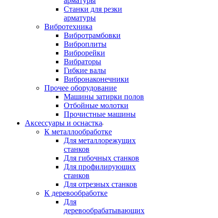
арматуры
Станки для резки
арматуры
Вибротехника
Вибротрамбовки
Виброплиты
Виброрейки
Вибраторы
Гибкие валы
Вибронаконечники
Прочее оборудование
Машины затирки полов
Отбойные молотки
Прочистные машины
Аксeccyapы и оснастка
К металлообработке
Для металлорежущих
станков
Для гибочных станков
Для профилирующих
станков
Для отрезных станков
К деревообработке
Для
деревообрабатывающих