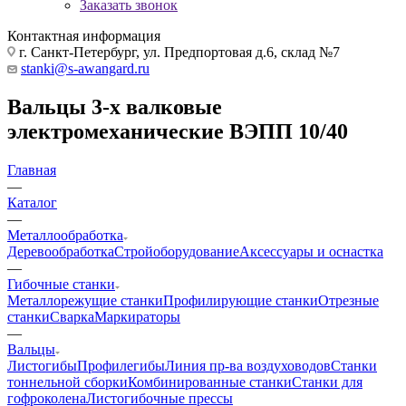
Заказать звонок
Контактная информация
г. Санкт-Петербург, ул. Предпортовая д.6, склад №7
stanki@s-awangard.ru
Вальцы 3-х валковые
электромеханические ВЭПП 10/40
Главная
—
Каталог
—
Металлообработка
Деревообработка
Стройоборудование
Аксeccyapы и оснастка
—
Гибочные станки
Металлорежущие станки
Профилирующие станки
Отрезные
станки
Сварка
Маркираторы
—
Вальцы
Листогибы
Профилегибы
Линия пр-ва воздуховодов
Станки
тоннельной сборки
Комбинированные станки
Станки для
гофроколена
Листогибочные прессы