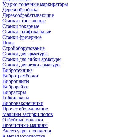
Ударно-точечные маркираторы
Деревообработка
Деревообрабатывающие
Станки строгальные
Станки токарные
Станки шлифовальные
Станки фрезерные
Пилы
Стройоборудование
Станки для арматуры
Станки для гибки арматуры
Станки для резки арматуры
Вибротехника
Вибротрамбовки
Виброплиты
Виброрейки
Вибраторы
Гибкие валы
Вибронаконечники
Прочее оборудование
Машины затирки полов
Отбойные молотки
Прочистные машины
Аксeccyapы и оснастка
К металлообработке