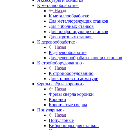
Аксeccyapы и оснастка
К металлообработке
Назад
К металлообработке
Для металлорежущих станков
Для гибочных станков
Для профилирующих станков
Для отрезных станков
К деревообработке
Назад
К деревообработке
Для деревообрабатывающих станков
К стройоборудованию
Назад
К стройоборудованию
Для станков по арматуре
Фрезы свёрла коронки
Назад
Фрезы свёрла коронки
Коронки
Корончатые сверла
Популярные
Назад
Популярные
Виброопоры для станков