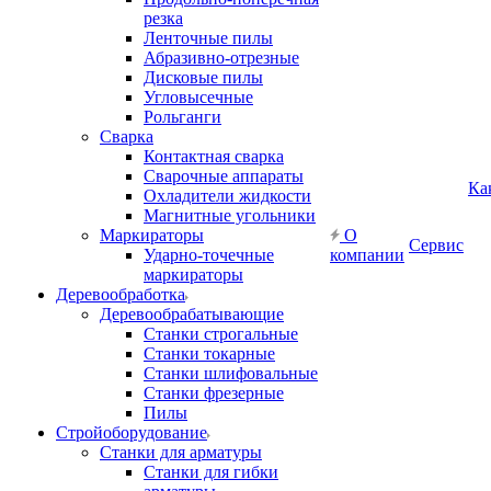
резка
Ленточные пилы
Абразивно-отрезные
Дисковые пилы
Угловысечные
Рольганги
Сварка
Контактная сварка
Сварочные аппараты
Ка
Охладители жидкости
Магнитные угольники
Маркираторы
О
Сервис
Ударно-точечные
компании
маркираторы
Деревообработка
Деревообрабатывающие
Станки строгальные
Станки токарные
Станки шлифовальные
Станки фрезерные
Пилы
Стройоборудование
Станки для арматуры
Станки для гибки