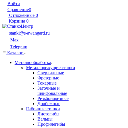
Войти
Сравнение
0
Отложенные
0
Корзина
0
stanki@s-awangard.ru
Max
Telegram
Каталог
Металлообработка
Металлорежущие станки
Сверлильные
Фрезерные
Токарные
Заточные и
шлифовальные
Резьбонарезные
Долбежные
Гибочные станки
Листогибы
Вальцы
Профилегибы