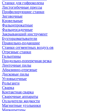
Станки для гофроколена
Листогибочные прессы
Профилирующие станки
Зиговочные
Кровельные
Фальцепрокатные
Фальцеосадочные
Закрывающий инструмент
Бухторазматыватели
Правильно-подающие
Станки сегментных воздух-ов
Отрезные станки
Гильотины
Продольно-поперечная резка
Ленточные пилы
Абразивно-отрезные
Дисковые пилы
Угловысечные
Рольганги
Сварка
Контактная сварка
Сварочные аппараты
Охладители жидкости
Магнитные угольники
Маркираторы