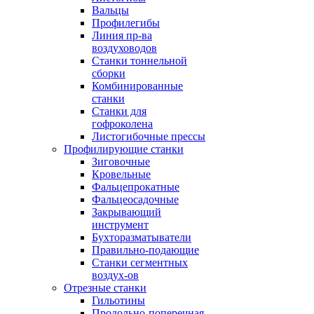
Вальцы
Профилегибы
Линия пр-ва
воздуховодов
Станки тоннельной
сборки
Комбинированные
станки
Станки для
гофроколена
Листогибочные прессы
Профилирующие станки
Зиговочные
Кровельные
Фальцепрокатные
Фальцеосадочные
Закрывающий
инструмент
Бухторазматыватели
Правильно-подающие
Станки сегментных
воздух-ов
Отрезные станки
Гильотины
Продольно-поперечная