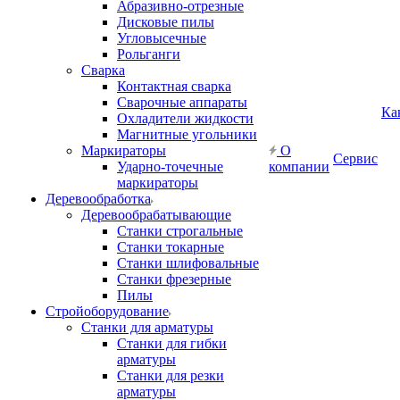
Абразивно-отрезные
Дисковые пилы
Угловысечные
Рольганги
Сварка
Контактная сварка
Сварочные аппараты
Ка
Охладители жидкости
Магнитные угольники
Маркираторы
О
Сервис
Ударно-точечные
компании
маркираторы
Деревообработка
Деревообрабатывающие
Станки строгальные
Станки токарные
Станки шлифовальные
Станки фрезерные
Пилы
Стройоборудование
Станки для арматуры
Станки для гибки
арматуры
Станки для резки
арматуры