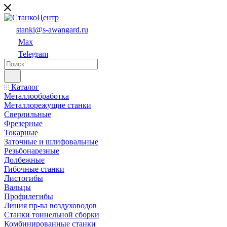
stanki@s-awangard.ru
Max
Telegram
Каталог
Металлообработка
Металлорежущие станки
Сверлильные
Фрезерные
Токарные
Заточные и шлифовальные
Резьбонарезные
Долбежные
Гибочные станки
Листогибы
Вальцы
Профилегибы
Линия пр-ва воздуховодов
Станки тоннельной сборки
Комбинированные станки