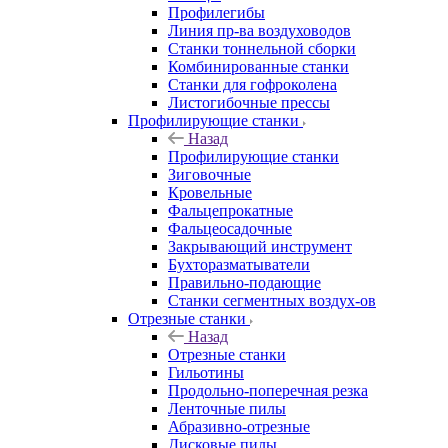
Профилегибы
Линия пр-ва воздуховодов
Станки тоннельной сборки
Комбинированные станки
Станки для гофроколена
Листогибочные прессы
Профилирующие станки
Назад
Профилирующие станки
Зиговочные
Кровельные
Фальцепрокатные
Фальцеосадочные
Закрывающий инструмент
Бухторазматыватели
Правильно-подающие
Станки сегментных воздух-ов
Отрезные станки
Назад
Отрезные станки
Гильотины
Продольно-поперечная резка
Ленточные пилы
Абразивно-отрезные
Дисковые пилы