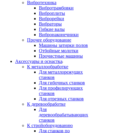
Вибротехника
Вибротрамбовки
Виброплиты
Виброрейки
Вибраторы
Гибкие валы
Вибронаконечники
Прочее оборудование
Машины затирки полов
Отбойные молотки
Прочистные машины
Аксeccyapы и оснастка
К металлообработке
Для металлорежущих
станков
Для гибочных станков
Для профилирующих
станков
Для отрезных станков
К деревообработке
Для
деревообрабатывающих
станков
К стройоборудованию
Для станков по