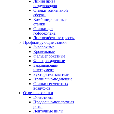
Линия пр-ва
воздуховодов
Станки тоннельной
сборки
Комбинированные
станки
Станки для
гофроколена
Листогибочные прессы
Профилирующие станки
Зиговочные
Кровельные
Фальцепрокатные
Фальцеосадочные
Закрывающий
инструмент
Бухторазматыватели
Правильно-подающие
Станки сегментных
воздух-ов
Отрезные станки
Гильотины
Продольно-поперечная
резка
Ленточные пилы