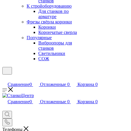
станков
К стройоборудованию
Для станков по
арматуре
Фрезы свёрла коронки
Коронки
Корончатые сверла
Популярные
Виброопоры для
станков
Светильники
СОЖ
Сравнение
0
Отложенные
0
Корзина
0
Сравнение
0
Отложенные
0
Корзина
0
Телефоны