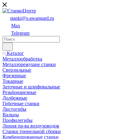
stanki@s-awangard.ru
Max
Telegram
Каталог
Металлообработка
Металлорежущие станки
Сверлильные
Фрезерные
Токарные
Заточные и шлифовальные
Резьбонарезные
Долбежные
Гибочные станки
Листогибы
Вальцы
Профилегибы
Линия пр-ва воздуховодов
Станки тоннельной сборки
Комбинированные станки