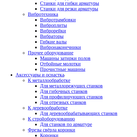
Станки для гибки арматуры
Станки для резки арматуры
Вибротехника
Вибротрамбовки
Виброплиты
Виброрейки
Вибраторы
Гибкие валы
Вибронаконечники
Прочее оборудование
Машины затирки полов
Отбойные молотки
Прочистные машины
Аксeccyapы и оснастка
К металлообработке
Для металлорежущих станков
Для гибочных станков
Для профилирующих станков
Для отрезных станков
К деревообработке
Для деревообрабатывающих станков
К стройоборудованию
Для станков по арматуре
Фрезы свёрла коронки
Коронки