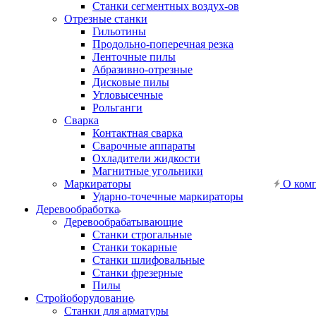
Станки сегментных воздух-ов
Отрезные станки
Гильотины
Продольно-поперечная резка
Ленточные пилы
Абразивно-отрезные
Дисковые пилы
Угловысечные
Рольганги
Сварка
Контактная сварка
Сварочные аппараты
Охладители жидкости
Магнитные угольники
Маркираторы
О ком
Ударно-точечные маркираторы
Деревообработка
Деревообрабатывающие
Станки строгальные
Станки токарные
Станки шлифовальные
Станки фрезерные
Пилы
Стройоборудование
Станки для арматуры