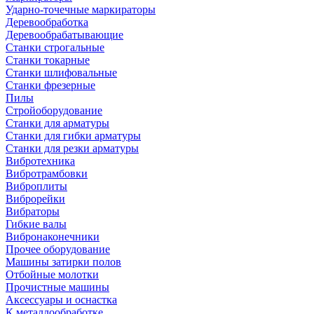
Ударно-точечные маркираторы
Деревообработка
Деревообрабатывающие
Станки строгальные
Станки токарные
Станки шлифовальные
Станки фрезерные
Пилы
Стройоборудование
Станки для арматуры
Станки для гибки арматуры
Станки для резки арматуры
Вибротехника
Вибротрамбовки
Виброплиты
Виброрейки
Вибраторы
Гибкие валы
Вибронаконечники
Прочее оборудование
Машины затирки полов
Отбойные молотки
Прочистные машины
Аксeccyapы и оснастка
К металлообработке