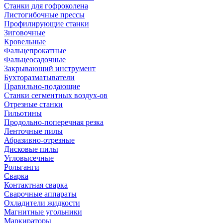
Станки для гофроколена
Листогибочные прессы
Профилирующие станки
Зиговочные
Кровельные
Фальцепрокатные
Фальцеосадочные
Закрывающий инструмент
Бухторазматыватели
Правильно-подающие
Станки сегментных воздух-ов
Отрезные станки
Гильотины
Продольно-поперечная резка
Ленточные пилы
Абразивно-отрезные
Дисковые пилы
Угловысечные
Рольганги
Сварка
Контактная сварка
Сварочные аппараты
Охладители жидкости
Магнитные угольники
Маркираторы