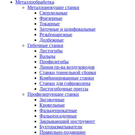
Металлообработка
Металлорежущие станки
Сверлильные
Фрезерные
Токарные
Заточные и шлифовальные
Резьбонарезные
Долбежные
Гибочные станки
Листогибы
Вальцы
Профилегибы
Линия пр-ва воздуховодов
Станки тоннельной сборки
Комбинированные станки
Станки для гофроколена
Листогибочные прессы
Профилирующие станки
Зиговочные
Кровельные
Фальцепрокатные
Фальцеосадочные
Закрывающий инструмент
Бухторазматыватели
Правильно-подающие