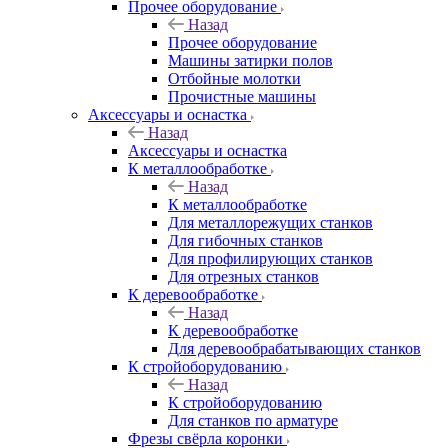
Прочее оборудование
Назад
Прочее оборудование
Машины затирки полов
Отбойные молотки
Прочистные машины
Аксeccyapы и оснастка
Назад
Аксeccyapы и оснастка
К металлообработке
Назад
К металлообработке
Для металлорежущих станков
Для гибочных станков
Для профилирующих станков
Для отрезных станков
К деревообработке
Назад
К деревообработке
Для деревообрабатывающих станков
К стройоборудованию
Назад
К стройоборудованию
Для станков по арматуре
Фрезы свёрла коронки