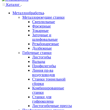
Каталог
Металлообработка
Металлорежущие станки
Сверлильные
Фрезерные
Токарные
Заточные и
шлифовальные
Резьбонарезные
Долбежные
Гибочные станки
Листогибы
Вальцы
Профилегибы
Линия пр-ва
воздуховодов
Станки тоннельной
сборки
Комбинированные
станки
Станки для
гофроколена
Листогибочные прессы