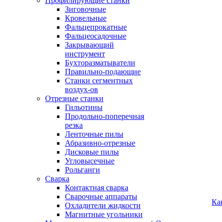
Профилирующие станки
Зиговочные
Кровельные
Фальцепрокатные
Фальцеосадочные
Закрывающий
инструмент
Бухторазматыватели
Правильно-подающие
Станки сегментных
воздух-ов
Отрезные станки
Гильотины
Продольно-поперечная
резка
Ленточные пилы
Абразивно-отрезные
Дисковые пилы
Угловысечные
Рольганги
Сварка
Контактная сварка
Сварочные аппараты
Ка
Охладители жидкости
Магнитные угольники