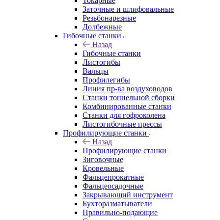
Токарные
Заточные и шлифовальные
Резьбонарезные
Долбежные
Гибочные станки
Назад
Гибочные станки
Листогибы
Вальцы
Профилегибы
Линия пр-ва воздуховодов
Станки тоннельной сборки
Комбинированные станки
Станки для гофроколена
Листогибочные прессы
Профилирующие станки
Назад
Профилирующие станки
Зиговочные
Кровельные
Фальцепрокатные
Фальцеосадочные
Закрывающий инструмент
Бухторазматыватели
Правильно-подающие