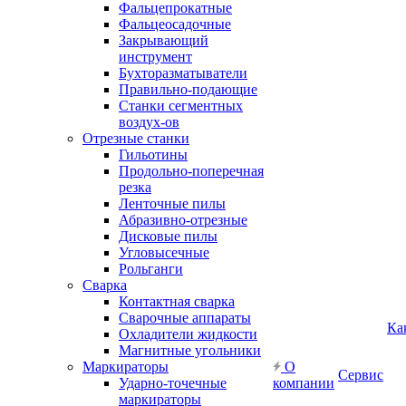
Фальцепрокатные
Фальцеосадочные
Закрывающий
инструмент
Бухторазматыватели
Правильно-подающие
Станки сегментных
воздух-ов
Отрезные станки
Гильотины
Продольно-поперечная
резка
Ленточные пилы
Абразивно-отрезные
Дисковые пилы
Угловысечные
Рольганги
Сварка
Контактная сварка
Сварочные аппараты
Ка
Охладители жидкости
Магнитные угольники
Маркираторы
О
Сервис
Ударно-точечные
компании
маркираторы