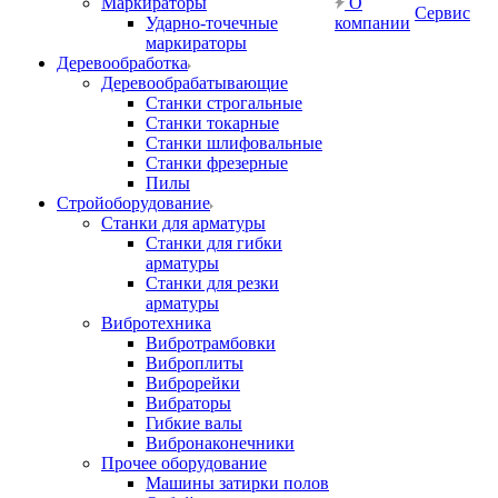
Маркираторы
О
Сервис
Ударно-точечные
компании
маркираторы
Деревообработка
Деревообрабатывающие
Станки строгальные
Станки токарные
Станки шлифовальные
Станки фрезерные
Пилы
Стройоборудование
Станки для арматуры
Станки для гибки
арматуры
Станки для резки
арматуры
Вибротехника
Вибротрамбовки
Виброплиты
Виброрейки
Вибраторы
Гибкие валы
Вибронаконечники
Прочее оборудование
Машины затирки полов