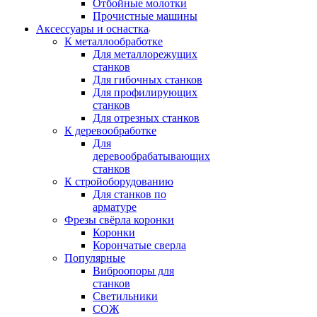
Отбойные молотки
Прочистные машины
Аксeccyapы и оснастка
К металлообработке
Для металлорежущих
станков
Для гибочных станков
Для профилирующих
станков
Для отрезных станков
К деревообработке
Для
деревообрабатывающих
станков
К стройоборудованию
Для станков по
арматуре
Фрезы свёрла коронки
Коронки
Корончатые сверла
Популярные
Виброопоры для
станков
Светильники
СОЖ