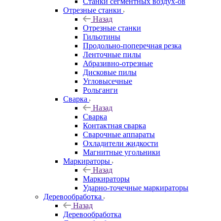
Станки сегментных воздух-ов
Отрезные станки
Назад
Отрезные станки
Гильотины
Продольно-поперечная резка
Ленточные пилы
Абразивно-отрезные
Дисковые пилы
Угловысечные
Рольганги
Сварка
Назад
Сварка
Контактная сварка
Сварочные аппараты
Охладители жидкости
Магнитные угольники
Маркираторы
Назад
Маркираторы
Ударно-точечные маркираторы
Деревообработка
Назад
Деревообработка