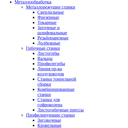
Металлообработка
Металлорежущие станки
Сверлильные
Фрезерные
Токарные
Заточные и
шлифовальные
Резьбонарезные
Долбежные
Гибочные станки
Листогибы
Вальцы
Профилегибы
Линия пр-ва
воздуховодов
Станки тоннельной
сборки
Комбинированные
станки
Станки для
гофроколена
Листогибочные прессы
Профилирующие станки
Зиговочные
Кровельные