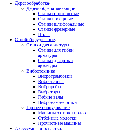
Деревообработка
Деревообрабатывающие
Станки строгальные
Станки токарные
Станки шлифовальные
Станки фрезерные
Пилы
Стройоборудование
Станки для арматуры
Станки для гибки
арматуры
Станки для резки
арматуры
Вибротехника
Вибротрамбовки
Виброплиты
Виброрейки
Вибраторы
Гибкие валы
Вибронаконечники
Прочее оборудование
Машины затирки полов
Отбойные молотки
Прочистные машины
Аксeccyapы и оснастка