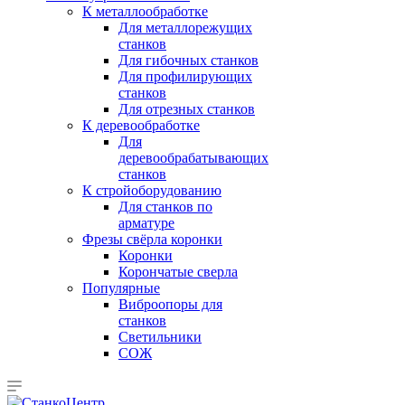
К металлообработке
Для металлорежущих
станков
Для гибочных станков
Для профилирующих
станков
Для отрезных станков
К деревообработке
Для
деревообрабатывающих
станков
К стройоборудованию
Для станков по
арматуре
Фрезы свёрла коронки
Коронки
Корончатые сверла
Популярные
Виброопоры для
станков
Светильники
СОЖ