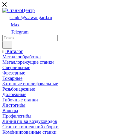
stanki@s-awangard.ru
Max
Telegram
Каталог
Металлообработка
Металлорежущие станки
Сверлильные
Фрезерные
Токарные
Заточные и шлифовальные
Резьбонарезные
Долбежные
Гибочные станки
Листогибы
Вальцы
Профилегибы
Линия пр-ва воздуховодов
Станки тоннельной сборки
Комбинированные станки