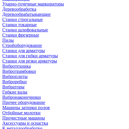
Ударно-точечные маркираторы
Деревообработка
Деревообрабатывающие
Станки строгальные
Станки токарные
Станки шлифовальные
Станки фрезерные
Пилы
Стройоборудование
Станки для арматуры
Станки для гибки арматуры
Станки для резки арматуры
Вибротехника
Вибротрамбовки
Виброплиты
Виброрейки
Вибраторы
Гибкие валы
Вибронаконечники
Прочее оборудование
Машины затирки полов
Отбойные молотки
Прочистные машины
Аксeccyapы и оснастка
К металлообработке