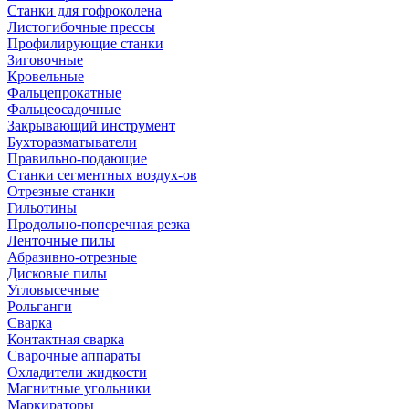
Станки для гофроколена
Листогибочные прессы
Профилирующие станки
Зиговочные
Кровельные
Фальцепрокатные
Фальцеосадочные
Закрывающий инструмент
Бухторазматыватели
Правильно-подающие
Станки сегментных воздух-ов
Отрезные станки
Гильотины
Продольно-поперечная резка
Ленточные пилы
Абразивно-отрезные
Дисковые пилы
Угловысечные
Рольганги
Сварка
Контактная сварка
Сварочные аппараты
Охладители жидкости
Магнитные угольники
Маркираторы