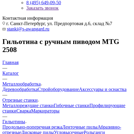
8 (495) 649-09-50
Заказать звонок
Контактная информация
г. Санкт-Петербург, ул. Предпортовая д.6, склад №7
stanki@s-awangard.ru
Гильотина с ручным пиводом MTG
2508
Главная
—
Каталог
—
Металлообработка
Деревообработка
Стройоборудование
Аксeccyapы и оснастка
—
Отрезные станки
Металлорежущие станки
Гибочные станки
Профилирующие
станки
Сварка
Маркираторы
—
Гильотины
Продольно-поперечная резка
Ленточные пилы
Абразивно-
отрезные
Дисковые пилы
Угловысечные
Рольганги