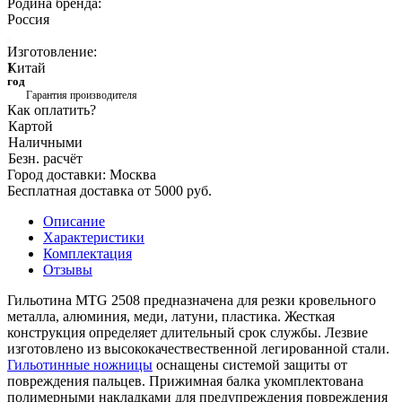
Родина бренда:
Россия
Изготовление:
Китай
1
год
Гарантия производителя
Как оплатить?
Картой
Наличными
Безн. расчёт
Город доставки:
Москва
Бесплатная доставка от 5000 руб.
Описание
Характеристики
Комплектация
Отзывы
Гильотина MTG 2508 предназначена для резки кровельного
металла, алюминия, меди, латуни, пластика. Жесткая
конструкция определяет длительный срок службы. Лезвие
изготовлено из высококачествественной легированной стали.
Гильотинные ножницы
оснащены системой защиты от
повреждения пальцев. Прижимная балка укомплектована
полимерными накладками для предупреждения повреждения