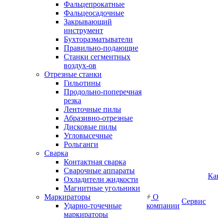
Фальцепрокатные
Фальцеосадочные
Закрывающий
инструмент
Бухторазматыватели
Правильно-подающие
Станки сегментных
воздух-ов
Отрезные станки
Гильотины
Продольно-поперечная
резка
Ленточные пилы
Абразивно-отрезные
Дисковые пилы
Угловысечные
Рольганги
Сварка
Контактная сварка
Сварочные аппараты
Ка
Охладители жидкости
Магнитные угольники
Маркираторы
О
Сервис
Ударно-точечные
компании
маркираторы