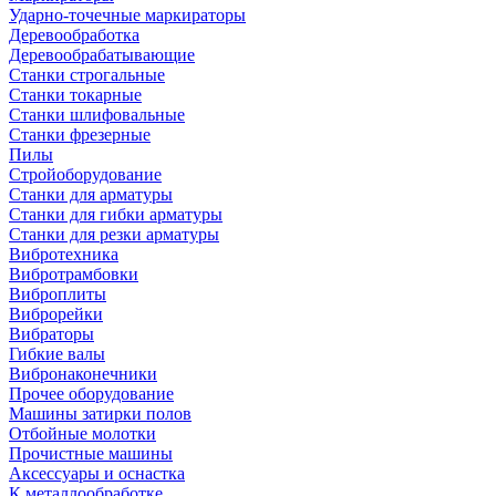
Ударно-точечные маркираторы
Деревообработка
Деревообрабатывающие
Станки строгальные
Станки токарные
Станки шлифовальные
Станки фрезерные
Пилы
Стройоборудование
Станки для арматуры
Станки для гибки арматуры
Станки для резки арматуры
Вибротехника
Вибротрамбовки
Виброплиты
Виброрейки
Вибраторы
Гибкие валы
Вибронаконечники
Прочее оборудование
Машины затирки полов
Отбойные молотки
Прочистные машины
Аксeccyapы и оснастка
К металлообработке