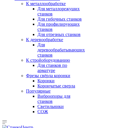
К металлообработке
Для металлорежущих
станков
Для гибочных станков
Для профилирующих
станков
Для отрезных станков
К деревообработке
Для
деревообрабатывающих
станков
К стройоборудованию
Для станков по
арматуре
Фрезы свёрла коронки
Коронки
Корончатые сверла
Популярные
Виброопоры для
станков
Светильники
СОЖ