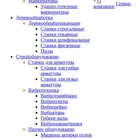
Маркираторы
О
Сервис
Ударно-точечные
компании
маркираторы
Деревообработка
Деревообрабатывающие
Станки строгальные
Станки токарные
Станки шлифовальные
Станки фрезерные
Пилы
Стройоборудование
Станки для арматуры
Станки для гибки
арматуры
Станки для резки
арматуры
Вибротехника
Вибротрамбовки
Виброплиты
Виброрейки
Вибраторы
Гибкие валы
Вибронаконечники
Прочее оборудование
Машины затирки полов