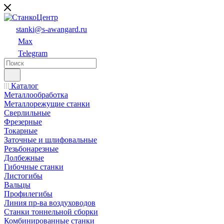
stanki@s-awangard.ru
Max
Telegram
Каталог
Металлообработка
Металлорежущие станки
Сверлильные
Фрезерные
Токарные
Заточные и шлифовальные
Резьбонарезные
Долбежные
Гибочные станки
Листогибы
Вальцы
Профилегибы
Линия пр-ва воздуховодов
Станки тоннельной сборки
Комбинированные станки