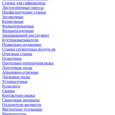
Станки для гофроколена
Листогибочные прессы
Профилирующие станки
Зиговочные
Кровельные
Фальцепрокатные
Фальцеосадочные
Закрывающий инструмент
Бухторазматыватели
Правильно-подающие
Станки сегментных воздух-ов
Отрезные станки
Гильотины
Продольно-поперечная резка
Ленточные пилы
Абразивно-отрезные
Дисковые пилы
Угловысечные
Рольганги
Сварка
Контактная сварка
Сварочные аппараты
Охладители жидкости
Магнитные угольники
Маркираторы