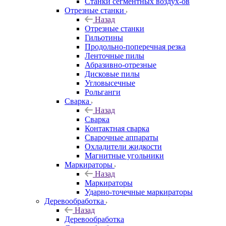
Станки сегментных воздух-ов
Отрезные станки
Назад
Отрезные станки
Гильотины
Продольно-поперечная резка
Ленточные пилы
Абразивно-отрезные
Дисковые пилы
Угловысечные
Рольганги
Сварка
Назад
Сварка
Контактная сварка
Сварочные аппараты
Охладители жидкости
Магнитные угольники
Маркираторы
Назад
Маркираторы
Ударно-точечные маркираторы
Деревообработка
Назад
Деревообработка