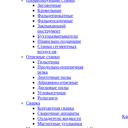
Профилирующие станки
Зиговочные
Кровельные
Фальцепрокатные
Фальцеосадочные
Закрывающий
инструмент
Бухторазматыватели
Правильно-подающие
Станки сегментных
воздух-ов
Отрезные станки
Гильотины
Продольно-поперечная
резка
Ленточные пилы
Абразивно-отрезные
Дисковые пилы
Угловысечные
Рольганги
Сварка
Контактная сварка
Сварочные аппараты
Ка
Охладители жидкости
Магнитные угольники