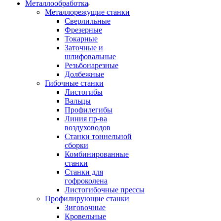
Металлообработка
Металлорежущие станки
Сверлильные
Фрезерные
Токарные
Заточные и
шлифовальные
Резьбонарезные
Долбежные
Гибочные станки
Листогибы
Вальцы
Профилегибы
Линия пр-ва
воздуховодов
Станки тоннельной
сборки
Комбинированные
станки
Станки для
гофроколена
Листогибочные прессы
Профилирующие станки
Зиговочные
Кровельные