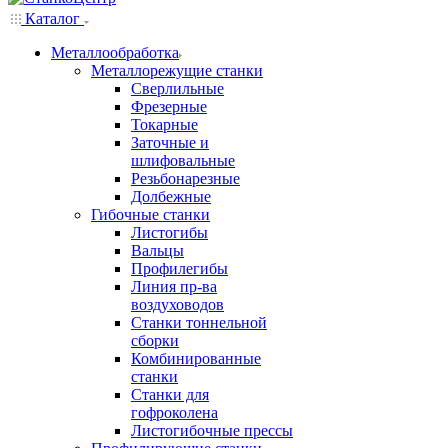
Каталог
Металлообработка
Металлорежущие станки
Сверлильные
Фрезерные
Токарные
Заточные и
шлифовальные
Резьбонарезные
Долбежные
Гибочные станки
Листогибы
Вальцы
Профилегибы
Линия пр-ва
воздуховодов
Станки тоннельной
сборки
Комбинированные
станки
Станки для
гофроколена
Листогибочные прессы