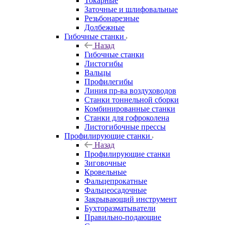
Токарные
Заточные и шлифовальные
Резьбонарезные
Долбежные
Гибочные станки
Назад
Гибочные станки
Листогибы
Вальцы
Профилегибы
Линия пр-ва воздуховодов
Станки тоннельной сборки
Комбинированные станки
Станки для гофроколена
Листогибочные прессы
Профилирующие станки
Назад
Профилирующие станки
Зиговочные
Кровельные
Фальцепрокатные
Фальцеосадочные
Закрывающий инструмент
Бухторазматыватели
Правильно-подающие