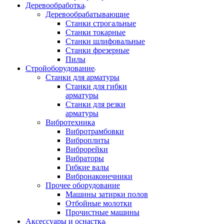
Деревообработка
Деревообрабатывающие
Станки строгальные
Станки токарные
Станки шлифовальные
Станки фрезерные
Пилы
Стройоборудование
Станки для арматуры
Станки для гибки
арматуры
Станки для резки
арматуры
Вибротехника
Вибротрамбовки
Виброплиты
Виброрейки
Вибраторы
Гибкие валы
Вибронаконечники
Прочее оборудование
Машины затирки полов
Отбойные молотки
Прочистные машины
Аксeccyapы и оснастка