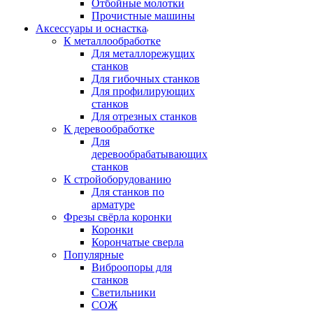
Отбойные молотки
Прочистные машины
Аксeccyapы и оснастка
К металлообработке
Для металлорежущих
станков
Для гибочных станков
Для профилирующих
станков
Для отрезных станков
К деревообработке
Для
деревообрабатывающих
станков
К стройоборудованию
Для станков по
арматуре
Фрезы свёрла коронки
Коронки
Корончатые сверла
Популярные
Виброопоры для
станков
Светильники
СОЖ