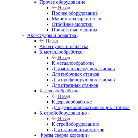
Прочее оборудование
Назад
Прочее оборудование
Машины затирки полов
Отбойные молотки
Прочистные машины
Аксeccyapы и оснастка
Назад
Аксeccyapы и оснастка
К металлообработке
Назад
К металлообработке
Для металлорежущих станков
Для гибочных станков
Для профилирующих станков
Для отрезных станков
К деревообработке
Назад
К деревообработке
Для деревообрабатывающих станков
К стройоборудованию
Назад
К стройоборудованию
Для станков по арматуре
Фрезы свёрла коронки