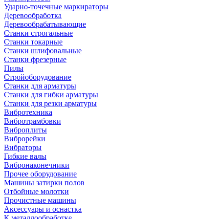
Ударно-точечные маркираторы
Деревообработка
Деревообрабатывающие
Станки строгальные
Станки токарные
Станки шлифовальные
Станки фрезерные
Пилы
Стройоборудование
Станки для арматуры
Станки для гибки арматуры
Станки для резки арматуры
Вибротехника
Вибротрамбовки
Виброплиты
Виброрейки
Вибраторы
Гибкие валы
Вибронаконечники
Прочее оборудование
Машины затирки полов
Отбойные молотки
Прочистные машины
Аксeccyapы и оснастка
К металлообработке