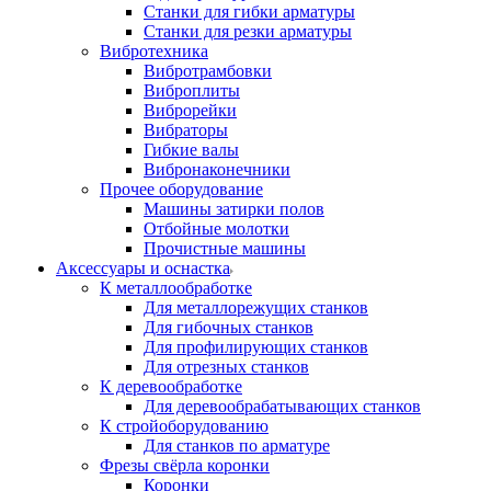
Станки для гибки арматуры
Станки для резки арматуры
Вибротехника
Вибротрамбовки
Виброплиты
Виброрейки
Вибраторы
Гибкие валы
Вибронаконечники
Прочее оборудование
Машины затирки полов
Отбойные молотки
Прочистные машины
Аксeccyapы и оснастка
К металлообработке
Для металлорежущих станков
Для гибочных станков
Для профилирующих станков
Для отрезных станков
К деревообработке
Для деревообрабатывающих станков
К стройоборудованию
Для станков по арматуре
Фрезы свёрла коронки
Коронки