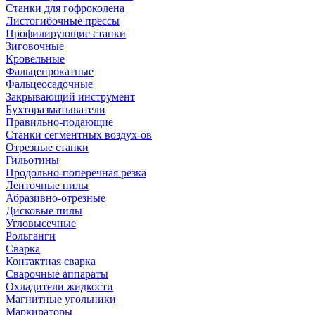
Станки для гофроколена
Листогибочные прессы
Профилирующие станки
Зиговочные
Кровельные
Фальцепрокатные
Фальцеосадочные
Закрывающий инструмент
Бухторазматыватели
Правильно-подающие
Станки сегментных воздух-ов
Отрезные станки
Гильотины
Продольно-поперечная резка
Ленточные пилы
Абразивно-отрезные
Дисковые пилы
Угловысечные
Рольганги
Сварка
Контактная сварка
Сварочные аппараты
Охладители жидкости
Магнитные угольники
Маркираторы