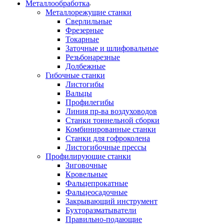
Металлообработка
Металлорежущие станки
Сверлильные
Фрезерные
Токарные
Заточные и шлифовальные
Резьбонарезные
Долбежные
Гибочные станки
Листогибы
Вальцы
Профилегибы
Линия пр-ва воздуховодов
Станки тоннельной сборки
Комбинированные станки
Станки для гофроколена
Листогибочные прессы
Профилирующие станки
Зиговочные
Кровельные
Фальцепрокатные
Фальцеосадочные
Закрывающий инструмент
Бухторазматыватели
Правильно-подающие