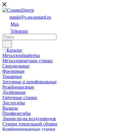
stanki@s-awangard.ru
Max
Telegram
Каталог
Металлообработка
Металлорежущие станки
Сверлильные
Фрезерные
Токарные
Заточные и шлифовальные
Резьбонарезные
Долбежные
Гибочные станки
Листогибы
Вальцы
Профилегибы
Линия пр-ва воздуховодов
Станки тоннельной сборки
Комбинированные станки