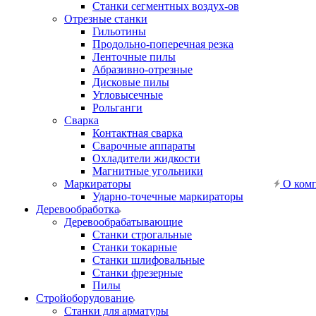
Станки сегментных воздух-ов
Отрезные станки
Гильотины
Продольно-поперечная резка
Ленточные пилы
Абразивно-отрезные
Дисковые пилы
Угловысечные
Рольганги
Сварка
Контактная сварка
Сварочные аппараты
Охладители жидкости
Магнитные угольники
Маркираторы
О ком
Ударно-точечные маркираторы
Деревообработка
Деревообрабатывающие
Станки строгальные
Станки токарные
Станки шлифовальные
Станки фрезерные
Пилы
Стройоборудование
Станки для арматуры