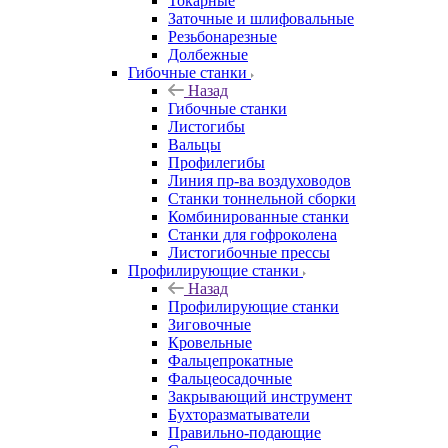
Токарные
Заточные и шлифовальные
Резьбонарезные
Долбежные
Гибочные станки
Назад
Гибочные станки
Листогибы
Вальцы
Профилегибы
Линия пр-ва воздуховодов
Станки тоннельной сборки
Комбинированные станки
Станки для гофроколена
Листогибочные прессы
Профилирующие станки
Назад
Профилирующие станки
Зиговочные
Кровельные
Фальцепрокатные
Фальцеосадочные
Закрывающий инструмент
Бухторазматыватели
Правильно-подающие