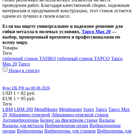
проведения работ. Благодаря качественной сборке, надежным
материалам и продуманной конструкции, этот станок остается
одним из лучших в своем классе.
Если вы ищете универсальное и надежное решение для
гибки металла в полевых условиях,
Tapco Max 20
—
выбор, проверенный временем и профессионалами по
всему миру.
Товары
Теги
гибочный станок ТАПКО
гибочный станок TAPCO
Tapco
Max 20
Tapco
Назад к списку
Курс ЦБ РФ на 08.08.2026
USD 1 = 82 руб.
EUR 1 = 95 руб.
Теги
LBM
LBM 200
MetalMaster
Metalmaster
Sorex
Tapco
Tapco Max
20
Абразивно отрезной
Абразивно-отрезной станок
Антивиброопоры
Бизнес на фрезерном станке
Вальцы
Вальцы для металла
Вибрационная опора
Вибрационные
опоры
Виброопоры
Виброопоры для станков
Виброопоры для