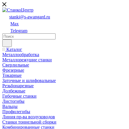
stanki@s-awangard.ru
Max
Telegram
Каталог
Металлообработка
Металлорежущие станки
Сверлильные
Фрезерные
Токарные
Заточные и шлифовальные
Резьбонарезные
Долбежные
Гибочные станки
Листогибы
Вальцы
Профилегибы
Линия пр-ва воздуховодов
Станки тоннельной сборки
Комбинированные станки