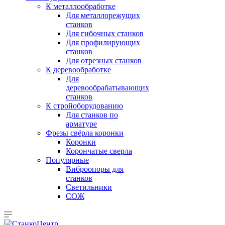
К металлообработке
Для металлорежущих
станков
Для гибочных станков
Для профилирующих
станков
Для отрезных станков
К деревообработке
Для
деревообрабатывающих
станков
К стройоборудованию
Для станков по
арматуре
Фрезы свёрла коронки
Коронки
Корончатые сверла
Популярные
Виброопоры для
станков
Светильники
СОЖ