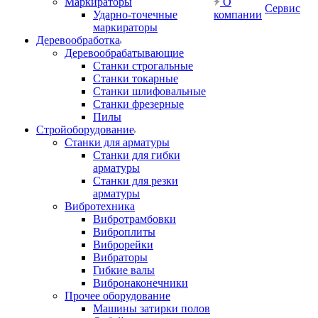
Маркираторы
О
Сервис
Ударно-точечные
компании
маркираторы
Деревообработка
Деревообрабатывающие
Станки строгальные
Станки токарные
Станки шлифовальные
Станки фрезерные
Пилы
Стройоборудование
Станки для арматуры
Станки для гибки
арматуры
Станки для резки
арматуры
Вибротехника
Вибротрамбовки
Виброплиты
Виброрейки
Вибраторы
Гибкие валы
Вибронаконечники
Прочее оборудование
Машины затирки полов