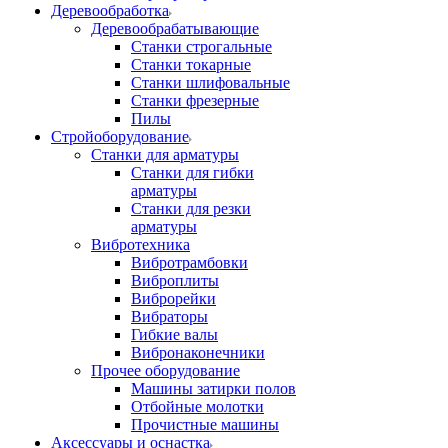
Деревообработка
Деревообрабатывающие
Станки строгальные
Станки токарные
Станки шлифовальные
Станки фрезерные
Пилы
Стройоборудование
Станки для арматуры
Станки для гибки
арматуры
Станки для резки
арматуры
Вибротехника
Вибротрамбовки
Виброплиты
Виброрейки
Вибраторы
Гибкие валы
Вибронаконечники
Прочее оборудование
Машины затирки полов
Отбойные молотки
Прочистные машины
Аксeccyapы и оснастка