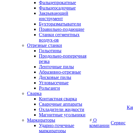
Фальцепрокатные
Фальцеосадочные
Закрывающий
инструмент
Бухторазматыватели
Правильно-подающие
Станки сегментных
воздух-ов
Отрезные станки
Гильотины
Продольно-поперечная
резка
Ленточные пилы
Абразивно-отрезные
Дисковые пилы
Угловысечные
Рольганги
Сварка
Контактная сварка
Сварочные аппараты
Ка
Охладители жидкости
Магнитные угольники
Маркираторы
О
Сервис
Ударно-точечные
компании
маркираторы