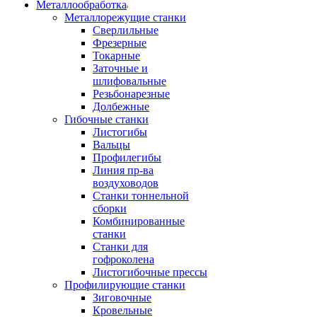
Металлообработка
Металлорежущие станки
Сверлильные
Фрезерные
Токарные
Заточные и
шлифовальные
Резьбонарезные
Долбежные
Гибочные станки
Листогибы
Вальцы
Профилегибы
Линия пр-ва
воздуховодов
Станки тоннельной
сборки
Комбинированные
станки
Станки для
гофроколена
Листогибочные прессы
Профилирующие станки
Зиговочные
Кровельные