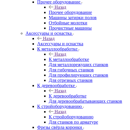
Прочее оборудование
Назад
Прочее оборудование
Машины затирки полов
Отбойные молотки
Прочистные машины
Аксeccyapы и оснастка
Назад
Аксeccyapы и оснастка
К металлообработке
Назад
К металлообработке
Для металлорежущих станков
Для гибочных станков
Для профилирующих станков
Для отрезных станков
К деревообработке
Назад
К деревообработке
Для деревообрабатывающих станков
К стройоборудованию
Назад
К стройоборудованию
Для станков по арматуре
Фрезы свёрла коронки