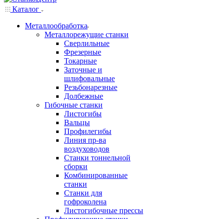
Каталог
Металлообработка
Металлорежущие станки
Сверлильные
Фрезерные
Токарные
Заточные и
шлифовальные
Резьбонарезные
Долбежные
Гибочные станки
Листогибы
Вальцы
Профилегибы
Линия пр-ва
воздуховодов
Станки тоннельной
сборки
Комбинированные
станки
Станки для
гофроколена
Листогибочные прессы