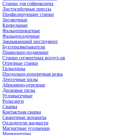
Станки для гофроколена
Листогибочные прессы
Профилирующие станки
Зиговочные
Кровельные
Фальцепрокатные
Фальцеосадочные
Закрывающий инструмент
Бухторазматыватели
Правильно-подающие
Станки сегментных воздух-ов
Отрезные станки
Гильотины
Продольно-поперечная резка
Ленточные пилы
Абразивно-отрезные
Дисковые пилы
Угловысечные
Рольганги
Сварка
Контактная сварка
Сварочные аппараты
Охладители жидкости
Магнитные угольники
Маркираторы