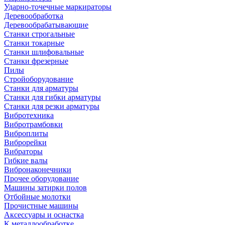
Ударно-точечные маркираторы
Деревообработка
Деревообрабатывающие
Станки строгальные
Станки токарные
Станки шлифовальные
Станки фрезерные
Пилы
Стройоборудование
Станки для арматуры
Станки для гибки арматуры
Станки для резки арматуры
Вибротехника
Вибротрамбовки
Виброплиты
Виброрейки
Вибраторы
Гибкие валы
Вибронаконечники
Прочее оборудование
Машины затирки полов
Отбойные молотки
Прочистные машины
Аксeccyapы и оснастка
К металлообработке