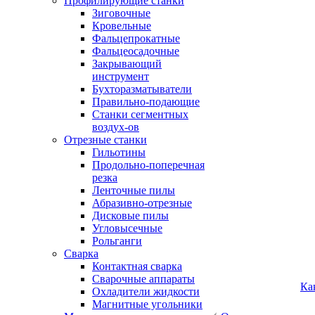
Профилирующие станки
Зиговочные
Кровельные
Фальцепрокатные
Фальцеосадочные
Закрывающий
инструмент
Бухторазматыватели
Правильно-подающие
Станки сегментных
воздух-ов
Отрезные станки
Гильотины
Продольно-поперечная
резка
Ленточные пилы
Абразивно-отрезные
Дисковые пилы
Угловысечные
Рольганги
Сварка
Контактная сварка
Сварочные аппараты
Ка
Охладители жидкости
Магнитные угольники