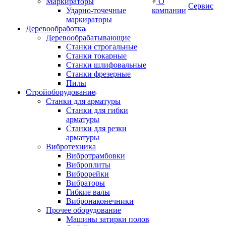
Маркираторы
О
Сервис
Ударно-точечные
компании
маркираторы
Деревообработка
Деревообрабатывающие
Станки строгальные
Станки токарные
Станки шлифовальные
Станки фрезерные
Пилы
Стройоборудование
Станки для арматуры
Станки для гибки
арматуры
Станки для резки
арматуры
Вибротехника
Вибротрамбовки
Виброплиты
Виброрейки
Вибраторы
Гибкие валы
Вибронаконечники
Прочее оборудование
Машины затирки полов