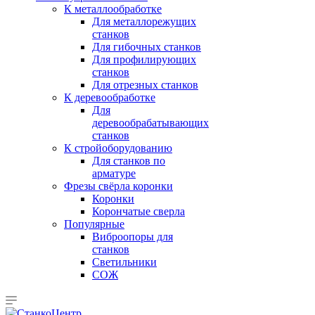
К металлообработке
Для металлорежущих
станков
Для гибочных станков
Для профилирующих
станков
Для отрезных станков
К деревообработке
Для
деревообрабатывающих
станков
К стройоборудованию
Для станков по
арматуре
Фрезы свёрла коронки
Коронки
Корончатые сверла
Популярные
Виброопоры для
станков
Светильники
СОЖ