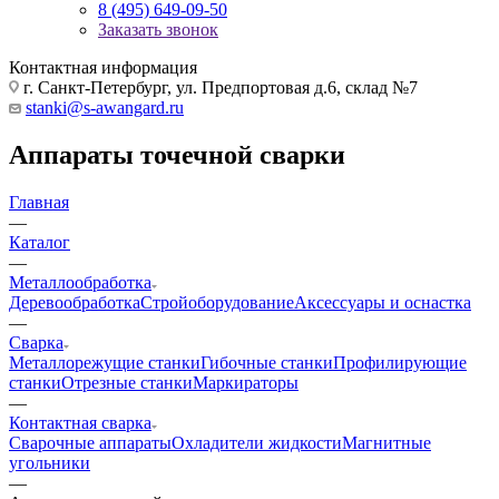
8 (495) 649-09-50
Заказать звонок
Контактная информация
г. Санкт-Петербург, ул. Предпортовая д.6, склад №7
stanki@s-awangard.ru
Аппараты точечной сварки
Главная
—
Каталог
—
Металлообработка
Деревообработка
Стройоборудование
Аксeccyapы и оснастка
—
Сварка
Металлорежущие станки
Гибочные станки
Профилирующие
станки
Отрезные станки
Маркираторы
—
Контактная сварка
Сварочные аппараты
Охладители жидкости
Магнитные
угольники
—