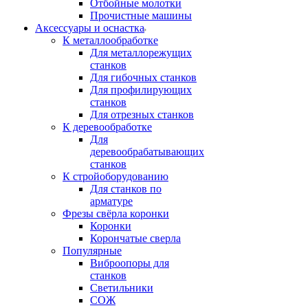
Отбойные молотки
Прочистные машины
Аксeccyapы и оснастка
К металлообработке
Для металлорежущих
станков
Для гибочных станков
Для профилирующих
станков
Для отрезных станков
К деревообработке
Для
деревообрабатывающих
станков
К стройоборудованию
Для станков по
арматуре
Фрезы свёрла коронки
Коронки
Корончатые сверла
Популярные
Виброопоры для
станков
Светильники
СОЖ