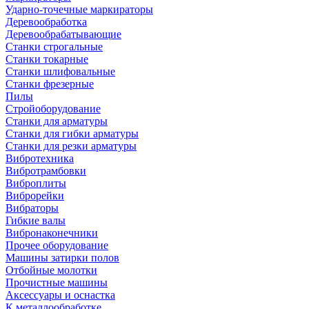
Ударно-точечные маркираторы
Деревообработка
Деревообрабатывающие
Станки строгальные
Станки токарные
Станки шлифовальные
Станки фрезерные
Пилы
Стройоборудование
Станки для арматуры
Станки для гибки арматуры
Станки для резки арматуры
Вибротехника
Вибротрамбовки
Виброплиты
Виброрейки
Вибраторы
Гибкие валы
Вибронаконечники
Прочее оборудование
Машины затирки полов
Отбойные молотки
Прочистные машины
Аксeccyapы и оснастка
К металлообработке