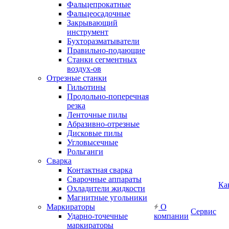
Фальцепрокатные
Фальцеосадочные
Закрывающий
инструмент
Бухторазматыватели
Правильно-подающие
Станки сегментных
воздух-ов
Отрезные станки
Гильотины
Продольно-поперечная
резка
Ленточные пилы
Абразивно-отрезные
Дисковые пилы
Угловысечные
Рольганги
Сварка
Контактная сварка
Сварочные аппараты
Ка
Охладители жидкости
Магнитные угольники
Маркираторы
О
Сервис
Ударно-точечные
компании
маркираторы