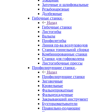
Токарные
Заточные и шлифовальные
Резьбонарезные
Долбежные
Гибочные станки
Назад
Гибочные станки
Листогибы
Вальцы
Профилегибы
Линия пр-ва воздуховодов
Станки тоннельной сборки
Комбинированные станки
Станки для гофроколена
Листогибочные прессы
Профилирующие станки
Назад
Профилирующие станки
Зиговочные
Кровельные
Фальцепрокатные
Фальцеосадочные
Закрывающий инструмент
Бухторазматыватели
Правильно-подающие