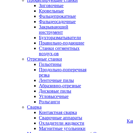
Профилирующие станки
Зиговочные
Кровельные
Фальцепрокатные
Фальцеосадочные
Закрывающий
инструмент
Бухторазматыватели
Правильно-подающие
Станки сегментных
воздух-ов
Отрезные станки
Гильотины
Продольно-поперечная
резка
Ленточные пилы
Абразивно-отрезные
Дисковые пилы
Угловысечные
Рольганги
Сварка
Контактная сварка
Сварочные аппараты
Ка
Охладители жидкости
Магнитные угольники