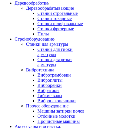
Деревообработка
Деревообрабатывающие
Станки строгальные
Станки токарные
Станки шлифовальные
Станки фрезерные
Пилы
Стройоборудование
Станки для арматуры
Станки для гибки
арматуры
Станки для резки
арматуры
Вибротехника
Вибротрамбовки
Виброплиты
Виброрейки
Вибраторы
Гибкие валы
Вибронаконечники
Прочее оборудование
Машины затирки полов
Отбойные молотки
Прочистные машины
Аксeccyapы и оснастка