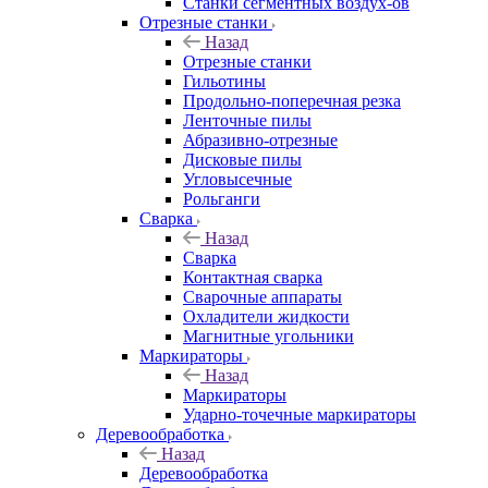
Станки сегментных воздух-ов
Отрезные станки
Назад
Отрезные станки
Гильотины
Продольно-поперечная резка
Ленточные пилы
Абразивно-отрезные
Дисковые пилы
Угловысечные
Рольганги
Сварка
Назад
Сварка
Контактная сварка
Сварочные аппараты
Охладители жидкости
Магнитные угольники
Маркираторы
Назад
Маркираторы
Ударно-точечные маркираторы
Деревообработка
Назад
Деревообработка