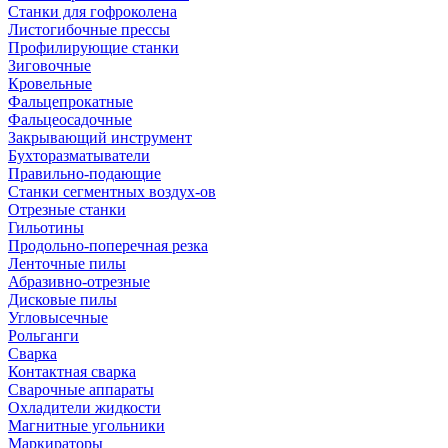
Станки для гофроколена
Листогибочные прессы
Профилирующие станки
Зиговочные
Кровельные
Фальцепрокатные
Фальцеосадочные
Закрывающий инструмент
Бухторазматыватели
Правильно-подающие
Станки сегментных воздух-ов
Отрезные станки
Гильотины
Продольно-поперечная резка
Ленточные пилы
Абразивно-отрезные
Дисковые пилы
Угловысечные
Рольганги
Сварка
Контактная сварка
Сварочные аппараты
Охладители жидкости
Магнитные угольники
Маркираторы