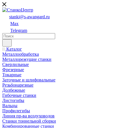
stanki@s-awangard.ru
Max
Telegram
Каталог
Металлообработка
Металлорежущие станки
Сверлильные
Фрезерные
Токарные
Заточные и шлифовальные
Резьбонарезные
Долбежные
Гибочные станки
Листогибы
Вальцы
Профилегибы
Линия пр-ва воздуховодов
Станки тоннельной сборки
Комбинированные станки