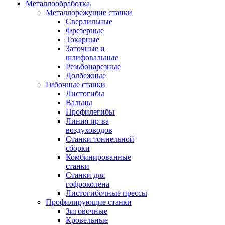
Металлообработка
Металлорежущие станки
Сверлильные
Фрезерные
Токарные
Заточные и
шлифовальные
Резьбонарезные
Долбежные
Гибочные станки
Листогибы
Вальцы
Профилегибы
Линия пр-ва
воздуховодов
Станки тоннельной
сборки
Комбинированные
станки
Станки для
гофроколена
Листогибочные прессы
Профилирующие станки
Зиговочные
Кровельные