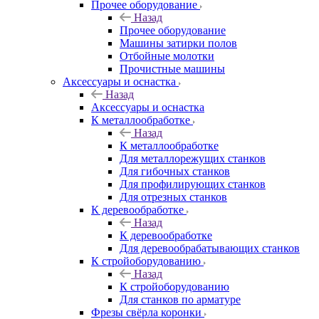
Прочее оборудование
Назад
Прочее оборудование
Машины затирки полов
Отбойные молотки
Прочистные машины
Аксeccyapы и оснастка
Назад
Аксeccyapы и оснастка
К металлообработке
Назад
К металлообработке
Для металлорежущих станков
Для гибочных станков
Для профилирующих станков
Для отрезных станков
К деревообработке
Назад
К деревообработке
Для деревообрабатывающих станков
К стройоборудованию
Назад
К стройоборудованию
Для станков по арматуре
Фрезы свёрла коронки