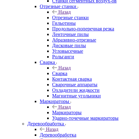
Станки сегментных воздух-ов
Отрезные станки
Назад
Отрезные станки
Гильотины
Продольно-поперечная резка
Ленточные пилы
Абразивно-отрезные
Дисковые пилы
Угловысечные
Рольганги
Сварка
Назад
Сварка
Контактная сварка
Сварочные аппараты
Охладители жидкости
Магнитные угольники
Маркираторы
Назад
Маркираторы
Ударно-точечные маркираторы
Деревообработка
Назад
Деревообработка