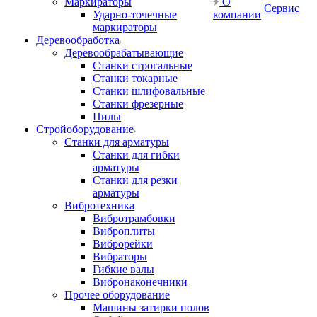
Маркираторы
О
Сервис
Ударно-точечные
компании
маркираторы
Деревообработка
Деревообрабатывающие
Станки строгальные
Станки токарные
Станки шлифовальные
Станки фрезерные
Пилы
Стройоборудование
Станки для арматуры
Станки для гибки
арматуры
Станки для резки
арматуры
Вибротехника
Вибротрамбовки
Виброплиты
Виброрейки
Вибраторы
Гибкие валы
Вибронаконечники
Прочее оборудование
Машины затирки полов