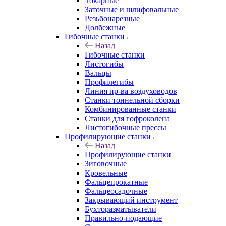
Токарные
Заточные и шлифовальные
Резьбонарезные
Долбежные
Гибочные станки
Назад
Гибочные станки
Листогибы
Вальцы
Профилегибы
Линия пр-ва воздуховодов
Станки тоннельной сборки
Комбинированные станки
Станки для гофроколена
Листогибочные прессы
Профилирующие станки
Назад
Профилирующие станки
Зиговочные
Кровельные
Фальцепрокатные
Фальцеосадочные
Закрывающий инструмент
Бухторазматыватели
Правильно-подающие