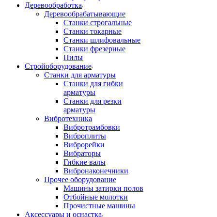
Деревообработка
Деревообрабатывающие
Станки строгальные
Станки токарные
Станки шлифовальные
Станки фрезерные
Пилы
Стройоборудование
Станки для арматуры
Станки для гибки
арматуры
Станки для резки
арматуры
Вибротехника
Вибротрамбовки
Виброплиты
Виброрейки
Вибраторы
Гибкие валы
Вибронаконечники
Прочее оборудование
Машины затирки полов
Отбойные молотки
Прочистные машины
Аксeccyapы и оснастка