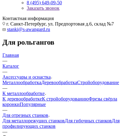
8 (495) 649-09-50
Заказать звонок
Контактная информация
г. Санкт-Петербург, ул. Предпортовая д.6, склад №7
stanki@s-awangard.ru
Для рольгангов
Главная
—
Каталог
—
Аксeccyapы и оснастка
Металлообработка
Деревообработка
Стройоборудование
—
К металлообработке
К деревообработке
К стройоборудованию
Фрезы свёрла
коронки
Популярные
—
Для отрезных станков
Для металлорежущих станков
Для гибочных станков
Для
профилирующих станков
—