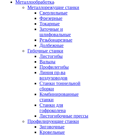
Металлообработка
Металлорежущие станки
Сверлильные
Фрезерные
Токарные
Заточные и
шлифовальные
Резьбонарезные
Долбежные
Гибочные станки
Листогибы
Вальцы
Профилегибы
Линия пр-ва
воздуховодов
Станки тоннельной
сборки
Комбинированные
станки
Станки для
гофроколена
Листогибочные прессы
Профилирующие станки
Зиговочные
Кровельные