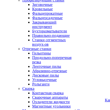
Профилирующие станки
Зиговочные
Кровельные
Фальцепрокатные
Фальцеосадочные
Закрывающий
инструмент
Бухторазматыватели
Правильно-подающие
Станки сегментных
воздух-ов
Отрезные станки
Гильотины
Продольно-поперечная
резка
Ленточные пилы
Абразивно-отрезные
Дисковые пилы
Угловысечные
Рольганги
Сварка
Контактная сварка
Сварочные аппараты
Ка
Охладители жидкости
Магнитные угольники