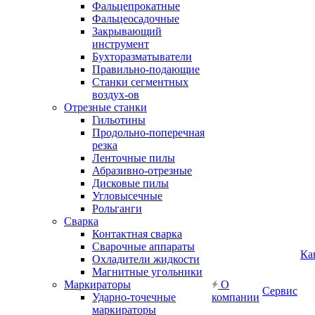
Фальцепрокатные
Фальцеосадочные
Закрывающий
инструмент
Бухторазматыватели
Правильно-подающие
Станки сегментных
воздух-ов
Отрезные станки
Гильотины
Продольно-поперечная
резка
Ленточные пилы
Абразивно-отрезные
Дисковые пилы
Угловысечные
Рольганги
Сварка
Контактная сварка
Сварочные аппараты
Ка
Охладители жидкости
Магнитные угольники
Маркираторы
О
Сервис
Ударно-точечные
компании
маркираторы