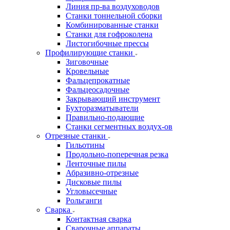
Линия пр-ва воздуховодов
Станки тоннельной сборки
Комбинированные станки
Станки для гофроколена
Листогибочные прессы
Профилирующие станки
Зиговочные
Кровельные
Фальцепрокатные
Фальцеосадочные
Закрывающий инструмент
Бухторазматыватели
Правильно-подающие
Станки сегментных воздух-ов
Отрезные станки
Гильотины
Продольно-поперечная резка
Ленточные пилы
Абразивно-отрезные
Дисковые пилы
Угловысечные
Рольганги
Сварка
Контактная сварка
Сварочные аппараты