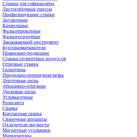
Станки для гофроколена
Листогибочные прессы
Профилирующие станки
Зиговочные
Кровельные
Фальцепрокатные
Фальцеосадочные
Закрывающий инструмент
Бухторазматыватели
Правильно-подающие
Станки сегментных воздух-ов
Отрезные станки
Гильотины
Продольно-поперечная резка
Ленточные пилы
Абразивно-отрезные
Дисковые пилы
Угловысечные
Рольганги
Сварка
Контактная сварка
Сварочные аппараты
Охладители жидкости
Магнитные угольники
Маркираторы