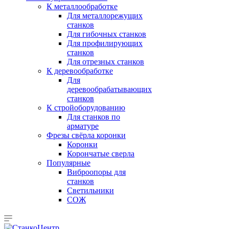
К металлообработке
Для металлорежущих
станков
Для гибочных станков
Для профилирующих
станков
Для отрезных станков
К деревообработке
Для
деревообрабатывающих
станков
К стройоборудованию
Для станков по
арматуре
Фрезы свёрла коронки
Коронки
Корончатые сверла
Популярные
Виброопоры для
станков
Светильники
СОЖ