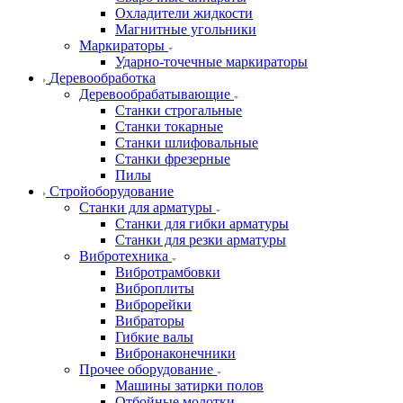
Охладители жидкости
Магнитные угольники
Маркираторы
Ударно-точечные маркираторы
Деревообработка
Деревообрабатывающие
Станки строгальные
Станки токарные
Станки шлифовальные
Станки фрезерные
Пилы
Стройоборудование
Станки для арматуры
Станки для гибки арматуры
Станки для резки арматуры
Вибротехника
Вибротрамбовки
Виброплиты
Виброрейки
Вибраторы
Гибкие валы
Вибронаконечники
Прочее оборудование
Машины затирки полов
Отбойные молотки