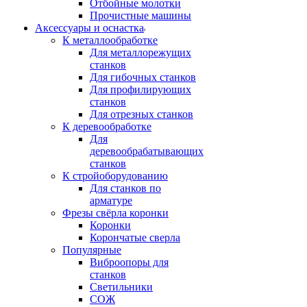
Отбойные молотки
Прочистные машины
Аксeccyapы и оснастка
К металлообработке
Для металлорежущих
станков
Для гибочных станков
Для профилирующих
станков
Для отрезных станков
К деревообработке
Для
деревообрабатывающих
станков
К стройоборудованию
Для станков по
арматуре
Фрезы свёрла коронки
Коронки
Корончатые сверла
Популярные
Виброопоры для
станков
Светильники
СОЖ