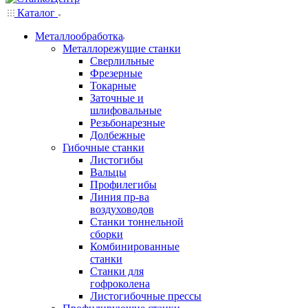
Каталог
Металлообработка
Металлорежущие станки
Сверлильные
Фрезерные
Токарные
Заточные и
шлифовальные
Резьбонарезные
Долбежные
Гибочные станки
Листогибы
Вальцы
Профилегибы
Линия пр-ва
воздуховодов
Станки тоннельной
сборки
Комбинированные
станки
Станки для
гофроколена
Листогибочные прессы