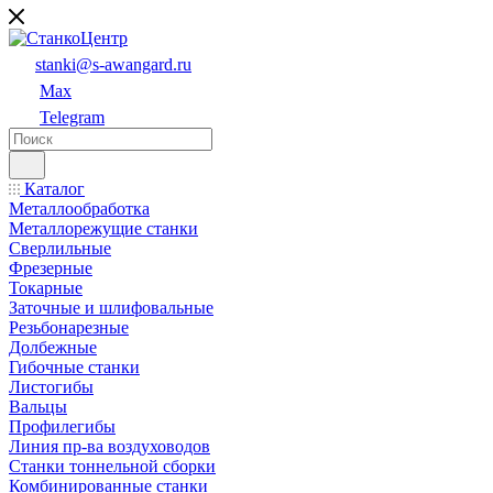
stanki@s-awangard.ru
Max
Telegram
Каталог
Металлообработка
Металлорежущие станки
Сверлильные
Фрезерные
Токарные
Заточные и шлифовальные
Резьбонарезные
Долбежные
Гибочные станки
Листогибы
Вальцы
Профилегибы
Линия пр-ва воздуховодов
Станки тоннельной сборки
Комбинированные станки