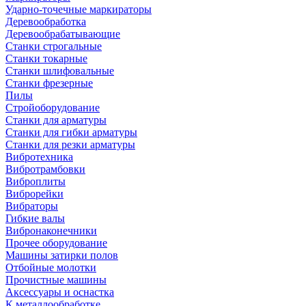
Ударно-точечные маркираторы
Деревообработка
Деревообрабатывающие
Станки строгальные
Станки токарные
Станки шлифовальные
Станки фрезерные
Пилы
Стройоборудование
Станки для арматуры
Станки для гибки арматуры
Станки для резки арматуры
Вибротехника
Вибротрамбовки
Виброплиты
Виброрейки
Вибраторы
Гибкие валы
Вибронаконечники
Прочее оборудование
Машины затирки полов
Отбойные молотки
Прочистные машины
Аксeccyapы и оснастка
К металлообработке