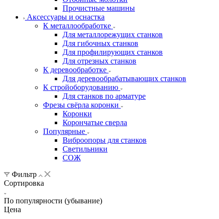
Прочистные машины
Аксeccyapы и оснастка
К металлообработке
Для металлорежущих станков
Для гибочных станков
Для профилирующих станков
Для отрезных станков
К деревообработке
Для деревообрабатывающих станков
К стройоборудованию
Для станков по арматуре
Фрезы свёрла коронки
Коронки
Корончатые сверла
Популярные
Виброопоры для станков
Светильники
СОЖ
Фильтр
Сортировка
По популярности (убывание)
Цена