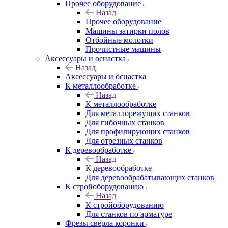
Прочее оборудование
Назад
Прочее оборудование
Машины затирки полов
Отбойные молотки
Прочистные машины
Аксeccyapы и оснастка
Назад
Аксeccyapы и оснастка
К металлообработке
Назад
К металлообработке
Для металлорежущих станков
Для гибочных станков
Для профилирующих станков
Для отрезных станков
К деревообработке
Назад
К деревообработке
Для деревообрабатывающих станков
К стройоборудованию
Назад
К стройоборудованию
Для станков по арматуре
Фрезы свёрла коронки