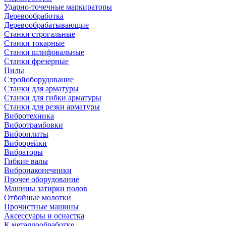
Ударно-точечные маркираторы
Деревообработка
Деревообрабатывающие
Станки строгальные
Станки токарные
Станки шлифовальные
Станки фрезерные
Пилы
Стройоборудование
Станки для арматуры
Станки для гибки арматуры
Станки для резки арматуры
Вибротехника
Вибротрамбовки
Виброплиты
Виброрейки
Вибраторы
Гибкие валы
Вибронаконечники
Прочее оборудование
Машины затирки полов
Отбойные молотки
Прочистные машины
Аксeccyapы и оснастка
К металлообработке