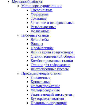
Металлообработка
Металлорежущие станки
Сверлильные
Фрезерные
Токарные
Заточные и шлифовальные
Резьбонарезные
Долбежные
Гибочные станки
Листогибы
Вальцы
Профилегибы
Линия пр-ва воздуховодов
Станки тоннельной сборки
Комбинированные станки
Станки для гофроколена
Листогибочные прессы
Профилирующие станки
Зиговочные
Кровельные
Фальцепрокатные
Фальцеосадочные
Закрывающий инструмент
Бухторазматыватели
Правильно-подающие