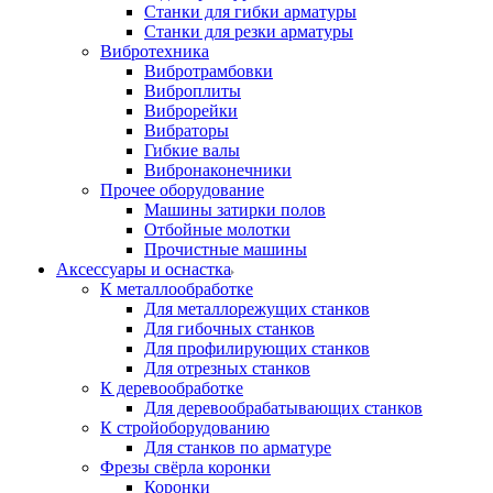
Станки для гибки арматуры
Станки для резки арматуры
Вибротехника
Вибротрамбовки
Виброплиты
Виброрейки
Вибраторы
Гибкие валы
Вибронаконечники
Прочее оборудование
Машины затирки полов
Отбойные молотки
Прочистные машины
Аксeccyapы и оснастка
К металлообработке
Для металлорежущих станков
Для гибочных станков
Для профилирующих станков
Для отрезных станков
К деревообработке
Для деревообрабатывающих станков
К стройоборудованию
Для станков по арматуре
Фрезы свёрла коронки
Коронки