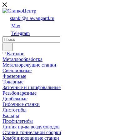
stanki@s-awangard.ru
Max
Telegram
Каталог
Металлообработка
Металлорежущие станки
Сверлильные
Фрезерные
Токарные
Заточные и шлифовальные
Резьбонарезные
Долбежные
Гибочные станки
Листогибы
Вальцы
Профилегибы
Линия пр-ва воздуховодов
Станки тоннельной сборки
Комбинированные станки