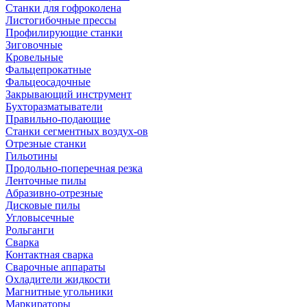
Станки для гофроколена
Листогибочные прессы
Профилирующие станки
Зиговочные
Кровельные
Фальцепрокатные
Фальцеосадочные
Закрывающий инструмент
Бухторазматыватели
Правильно-подающие
Станки сегментных воздух-ов
Отрезные станки
Гильотины
Продольно-поперечная резка
Ленточные пилы
Абразивно-отрезные
Дисковые пилы
Угловысечные
Рольганги
Сварка
Контактная сварка
Сварочные аппараты
Охладители жидкости
Магнитные угольники
Маркираторы