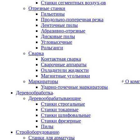
Станки сегментных воздух-ов
Отрезные станки
Гильотины
Продольно-поперечная резка
Ленточные пилы
Абразивно-отрезные
Дисковые пилы
Угловысечные
Рольганги
Сварка
Контактная сварка
Сварочные аппараты
Охладители жидкости
Магнитные угольники
Маркираторы
О ком
Ударно-точечные маркираторы
Деревообработка
Деревообрабатывающие
Станки строгальные
Станки токарные
Станки шлифовальные
Станки фрезерные
Пилы
Стройоборудование
Станки для арматуры